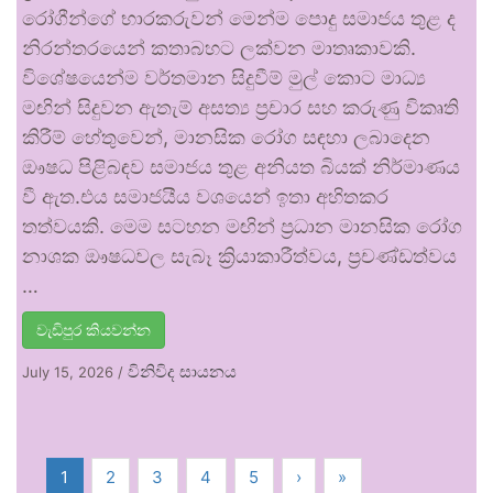
රෝගීන්ගේ භාරකරුවන් මෙන්ම පොදු සමාජය තුළ ද
නිරන්තරයෙන් කතාබහට ලක්වන මාතෘකාවකි.
විශේෂයෙන්ම වර්තමාන සිදුවීම් මුල් කොට මාධ්‍ය
මඟින් සිදුවන ඇතැම් අසත්‍ය ප්‍රචාර සහ කරුණු විකෘති
කිරීම් හේතුවෙන්, මානසික රෝග සඳහා ලබාදෙන
ඖෂධ පිළිබඳව සමාජය තුළ අනියත බියක් නිර්මාණය
වී ඇත.එය සමාජයීය වශයෙන් ඉතා අහිතකර
තත්වයකි. මෙම සටහන මඟින් ප්‍රධාන මානසික රෝග
නාශක ඖෂධවල සැබෑ ක්‍රියාකාරීත්වය, ප්‍රචණ්ඩත්වය
…
වැඩිපුර කියවන්න
විනිවිද සායනය
July 15, 2026
/
1
2
3
4
5
›
»