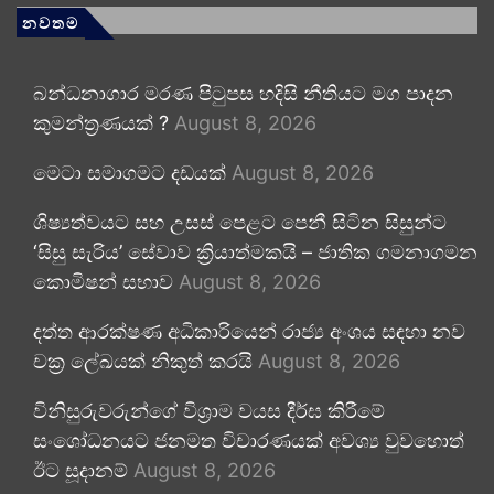
නවතම
බන්ධනාගාර මරණ පිටුපස හදිසි නීතියට මග පාදන
කුමන්ත්‍රණයක් ?
August 8, 2026
මෙටා සමාගමට දඩයක්
August 8, 2026
ශිෂ්‍යත්වයට සහ උසස් පෙළට පෙනී සිටින සිසුන්ට
‘සිසු සැරිය’ සේවාව ක්‍රියාත්මකයි – ජාතික ගමනාගමන
කොමිෂන් සභාව
August 8, 2026
දත්ත ආරක්ෂණ අධිකාරියෙන් රාජ්‍ය අංශය සඳහා නව
චක්‍ර ලේඛයක් නිකුත් කරයි
August 8, 2026
විනිසුරුවරුන්ගේ විශ්‍රාම වයස දීර්ඝ කිරීමේ
සංශෝධනයට ජනමත විචාරණයක් අවශ්‍ය වුවහොත්
ඊට සූදානම්
August 8, 2026