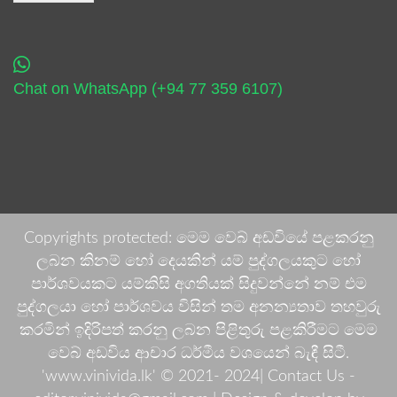
Chat on WhatsApp (+94 77 359 6107)
Copyrights protected: මෙම වෙබ් අඩවියේ පළකරනු
ලබන කිනම් හෝ දෙයකින් යම් පුද්ගලයකුට හෝ
පාර්ශවයකට යම්කිසි අගතියක් සිදුවන්නේ නම් එම
පුද්ගලයා හෝ පාර්ශවය විසින් තම අනන්‍යතාව තහවුරු
කරමින් ඉදිරිපත් කරනු ලබන පිළිතුරු පළකිරීමට මෙම
වෙබ් අඩවිය ආචාර ධර්මීය වශයෙන් බැඳී සිටී.
'www.vinivida.lk' © 2021- 2024| Contact Us -