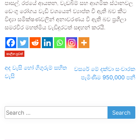
පාසල්, රජයේ ආයතන, වැඩබිම් සහ ආගමික ස්ථානවල
ඩෙංගු රෝගය වැඩි වශයෙන් ව්‍යාප්ත වී ඇති බව කීට
විද්‍යා සමීක්ෂණවලින් අනාවරණය වී ඇති බව ප්‍රශීලා
සමරවීර මහත්මිය වැඩිදුරටත් සඳහන් කරයි.
කාලීන පුවත්
අද වැසි හෝ ගිගුරුම් සහිත
වසරේ මේ දක්වා සංචාරක
වැසි
පැමිණීම 950,000 පනී