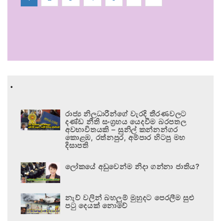
.
රාජ්‍ය නිලධාරීන්ගේ වැරදි තීරණවලට
දණ්ඩ නීති සංග්‍රහය යෙදවීම බරපතල
අවභාවිතයකි – සුනිල් කන්නන්ගර
කොළඹ, රත්නපුර, අම්පාර හිටපු මහ
දිසාපති
ලෝකයේ අඩුවෙන්ම නිදා ගන්නා ජාතිය?
නැව් වලින් බහලුම් මුහුදට පෙරලීම සුළු
පටු දෙයක් නොවේ