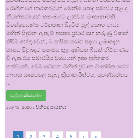
රෝගීන්ගේ භාරකරුවන් මෙන්ම පොදු සමාජය තුළ ද
නිරන්තරයෙන් කතාබහට ලක්වන මාතෘකාවකි.
විශේෂයෙන්ම වර්තමාන සිදුවීම් මුල් කොට මාධ්‍ය
මඟින් සිදුවන ඇතැම් අසත්‍ය ප්‍රචාර සහ කරුණු විකෘති
කිරීම් හේතුවෙන්, මානසික රෝග සඳහා ලබාදෙන
ඖෂධ පිළිබඳව සමාජය තුළ අනියත බියක් නිර්මාණය
වී ඇත.එය සමාජයීය වශයෙන් ඉතා අහිතකර
තත්වයකි. මෙම සටහන මඟින් ප්‍රධාන මානසික රෝග
නාශක ඖෂධවල සැබෑ ක්‍රියාකාරීත්වය, ප්‍රචණ්ඩත්වය
…
වැඩිපුර කියවන්න
විනිවිද සායනය
July 15, 2026
/
1
2
3
4
5
›
»