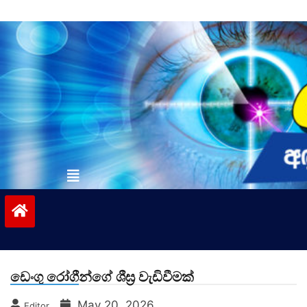
Skip
to
content
vinivida.lk
ඩෙංගු රෝගීන්ගේ ශීඝ්‍ර වැඩිවීමක්
May 20, 2026
Editor