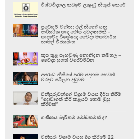
විශ්වවිද්‍යාල කඩඉම් ලකුණු නිකුත් කෙරේ
ප්‍රවේසම් වන්න; එල් නිනෝ යනු
පාරිසරික හෘද රෝග අවදානමකි –
හෘදවේද විශේෂඥ වෛද්‍ය මහාචාර්ය
නාමල් විජයසිංහ
කුස තුළ සැඟවුණු නොනිදන කම්හල –
වෛද්‍ය සුගත් විජේවර්ධන
අපරාධ නීතියේ පරම පදනම හෙවත්
වරදට සරිලන දඬුවම
විනිසුරුවන්ගේ විශ්‍රාම වයස දීර්ඝ කිරීම
“දොවාගත් කිරි කළයට ගොම මුසු
කිරීමක්”
ගණිතය බැරිකම මෝඩකමක් ද?
විනිසුරු විශ්‍රාම වයස දිගු කිරීමේ 22