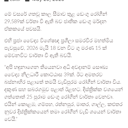
මේ වසරේ ගතවූ කාල සීමාව තුළ ඩෙංගු රෝගීන්
29,589ක් වර්තා වී ඇති බව ජාතික ඩෙංගු මර්දන
ඒකකයේ පවසයි.
එහි ප්‍රජා වෛද්‍ය විශේෂඥ ප්‍රශීලා සමරවීර මහත්මිය
පැවසුවේ, 2026 මැයි 18 වන විට ගු මරණ 15 ක්
මේවනවිට වාර්තා වී ඇති බවයි.
“අපි හඳුනාගෙන තියෙනවා අධි අවදානම් සෞඛ්‍ය
වෛද්‍ය නිලධාරී කොට්ඨාස 39ක්. ඊට අමතරව
බස්නාහිර පළාතේ තමයි වැඩිපුරම රෝගීන් වාර්තා විය.
දකුණ සහ සබරගමුව පළාත් ඊළඟට. දිස්ත්‍රික්ක වශයෙන්
ගත්තොත් 25 පුරාම ඩෙංගු රෝගීන් වාර්තා වෙනවා.
එයින් කොළඹ, ගම්පහ, රත්නපුර, මාතර, ගාල්ල, කළුතර
නුවර දිස්ත්‍රික්කයෙන් තමා රෝගීන් වැඩි ශයෙන් වාර්තා
වෙයි.”