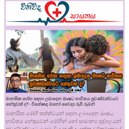
මානසික රෝග සඳහා ලබාදෙන ඖෂධ භාවිතය ප්‍රචණ්ඩත්වයට
හේතුවක් ද?- විශේෂඥ මනෝ වෛද්‍ය රූමි රූබන්
මානසික රෝගී තත්ත්වයන් සඳහා ලබාදෙන ඖෂධ
භාවිතය හේතුවෙන් රෝගීන් හෝ සාමාන්‍ය පුද්ගලයන්
ප්‍රචණ්ඩත්වයට යොමු විය හැකි ද යන්න වර්තමානයේ