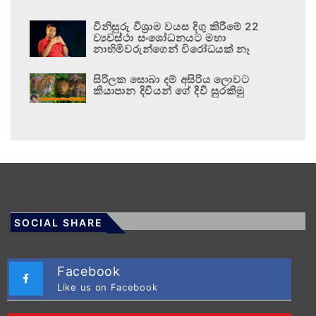
විනිසුරු විශ්‍රාම වයස දිගු කිරීමේ 22
ව්‍යවස්ථා සංශෝධනයට මහා
නාහිමිවරුන්ගෙන් විරෝධයක් නෑ
සිරිලක සොබා දම් අසිරිය ලොවට
කියාපාන දිවියන් ගේ දිවි සුරකිමු
SOCIAL SHARE
Facebook
Like us on Facebook