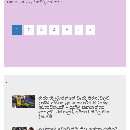
විනිවිද සායනය
July 15, 2026
/
1
2
3
4
5
›
»
.
රාජ්‍ය නිලධාරීන්ගේ වැරදි තීරණවලට
දණ්ඩ නීති සංග්‍රහය යෙදවීම බරපතල
අවභාවිතයකි – සුනිල් කන්නන්ගර
කොළඹ, රත්නපුර, අම්පාර හිටපු මහ
දිසාපති
ලෝකයේ අඩුවෙන්ම නිදා ගන්නා ජාතිය?