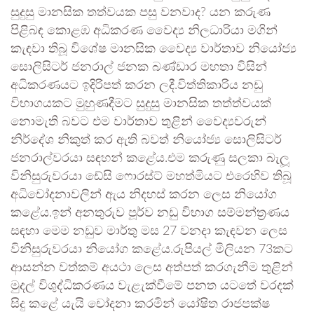
සුදුසු මානසික තත්වයක පසු වනවාද? යන කරුණ
පිළිබඳ කොළඹ අධිකරණ වෛද්‍ය නිලධාරියා මගින්
කැඳවා තිබූ විශේෂ මානසික වෛද්‍ය වාර්තාව නියෝජ්‍ය
සොලිසිටර් ජනරාල් ජනක බණ්ඩාර මහතා විසින්
අධිකරණයට ඉදිරිපත් කරන ලදී.විත්තිකාරිය නඩු
විභාගයකට මුහුණදීමට සුදුසු මානසික තත්ත්වයක්
නොමැති බවට එම වාර්තාව තුළින් වෛද්‍යවරුන්
නිර්දේශ නිකුත් කර ඇති බවත් නියෝජ්‍ය සොලිසිටර්
ජනරාල්වරයා සඳහන් කළේය.එම කරුණු සලකා බැලූ
විනිසුරුවරයා ඩේසි ෆොරස්ට් මහත්මියට එරෙහිව තිබූ
අධිචෝදනාවලින් ඇය නිදහස් කරන ලෙස නියෝග
කළේය.ඉන් අනතුරුව පූර්ව නඩු විභාග සම්මන්ත්‍රණය
සඳහා මෙම නඩුව මාර්තු මස 27 වනදා කැඳවන ලෙස
විනිසුරුවරයා නියෝග කළේය.රුපියල් මිලියන 73කට
ආසන්න වත්කම් අයථා ලෙස අත්පත් කරගැනීම තුළින්
මුදල් විශුද්ධිකරණය වැළැක්වීමේ පනත යටතේ වරදක්
සිදු කළේ යැයි චෝදනා කරමින් යෝෂිත රාජපක්ෂ