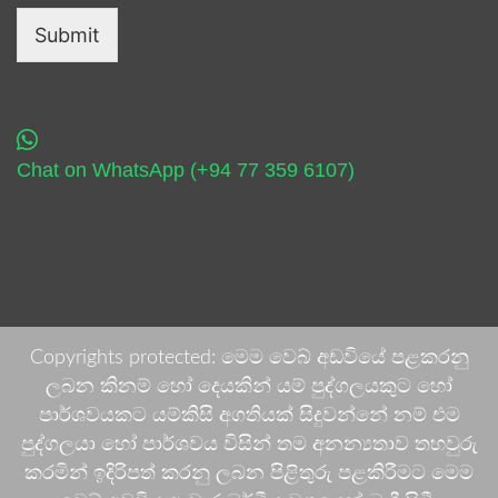
Submit
Chat on WhatsApp (+94 77 359 6107)
Copyrights protected: මෙම වෙබ් අඩවියේ පළකරනු
ලබන කිනම් හෝ දෙයකින් යම් පුද්ගලයකුට හෝ
පාර්ශවයකට යම්කිසි අගතියක් සිදුවන්නේ නම් එම
පුද්ගලයා හෝ පාර්ශවය විසින් තම අනන්‍යතාව තහවුරු
කරමින් ඉදිරිපත් කරනු ලබන පිළිතුරු පළකිරීමට මෙම