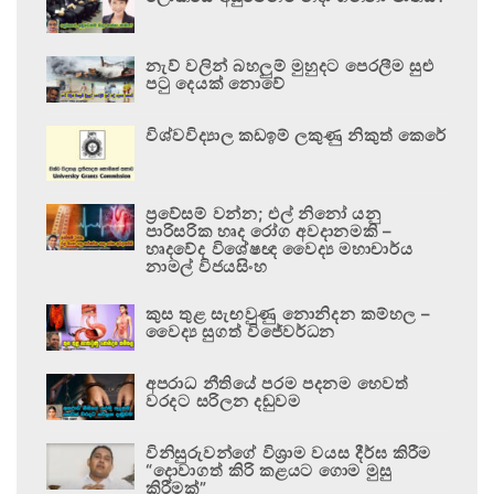
නැව් වලින් බහලුම් මුහුදට පෙරලීම සුළු
පටු දෙයක් නොවේ
විශ්වවිද්‍යාල කඩඉම් ලකුණු නිකුත් කෙරේ
ප්‍රවේසම් වන්න; එල් නිනෝ යනු
පාරිසරික හෘද රෝග අවදානමකි –
හෘදවේද විශේෂඥ වෛද්‍ය මහාචාර්ය
නාමල් විජයසිංහ
කුස තුළ සැඟවුණු නොනිදන කම්හල –
වෛද්‍ය සුගත් විජේවර්ධන
අපරාධ නීතියේ පරම පදනම හෙවත්
වරදට සරිලන දඬුවම
විනිසුරුවන්ගේ විශ්‍රාම වයස දීර්ඝ කිරීම
“දොවාගත් කිරි කළයට ගොම මුසු
කිරීමක්”