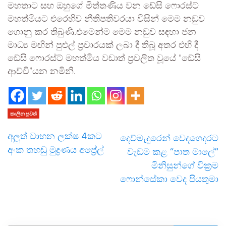
මහතාට සහ ඔහුගේ මිත්තණිය වන ඩේසි ෆොරස්ට්
මහත්මියට එරෙහිව නීතිපතිවරයා විසින් මෙම නඩුව
ගොනු කර තිබුණි.එමෙන්ම මෙම නඩුව සඳහා ජන
මාධ්‍ය මඟින් පුළුල් ප්‍රචාරයක් ලබා දී තිබූ අතර එහි දී
ඩේසි ෆොරස්ට් මහත්මිය වඩාත් ප්‍රචලිත වූයේ “ඩේසි
ආච්චි”යන නමිනි.
කාලීන පුවත්
අලුත් වාහන ලක්ෂ 4කට
දෙව්මැදුරෙන් වෙදගෙදරට
අංක තහඩු මුද්‍රණය අප්‍රේල්
වැඩම කළ “පාත මාලේ”
මිනිසුන්ගේ වික්‍රම
ෆොන්සේකා වෙද පියතුමා