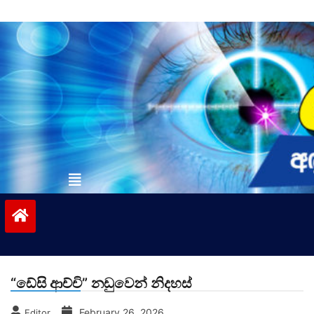
Skip
to
content
vinivida.lk
“ඩේසි ආච්චි” නඩුවෙන් නිදහස්
February 26, 2026
Editor