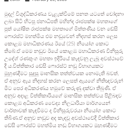
මුදල් විශුද්ධිකරණය වැළැක්වීමේ පනත යටතේ චෝදනා
ලබා සිටි හිටපු ජනාධිපති මහින්ද රාජපක්ෂ මහතාගේ
පුත් යෝෂිත රාජපක්ෂ මහතාගේ මිත්තණිය වන ඩේසි
ෆොරස්ට් මහත්මිය එම නඩුවෙන් නිදහස් කරන ලෙස
කොළඹ මහාධිකරණය ඊයේ (25) නියෝග කොට
තිබේ.ඒ මෙම නඩුව ඊයේ කොළඹ මහාධිකරණ විනිසුරු
උදේශ් රණතුංග මහතා ඉදිරියේ කැඳවනු ලැබූ අවස්ථාවේ
දී ය.විත්තිකාර ඩේසි ෆොරස්ට් නඩු විභාගයකට
මුහුණදීමට සුදුසු මානසික තත්ත්වයක නොමැති බවත්,
ඒ අනුව ඇය නිදහස් කරන ලෙසත් ඇයගේ නීතිඥවරුන්
මීට පෙර අධිකරණය හමුවේ කරුණු දක්වා තිබුණි. ඒ
අනුව අදාළ විත්තිකාරියගේ මානසික තත්ත්වය පිළිබඳව
කොළඹ අධිකරණ වෛද්‍ය නිලධාරියා මාර්ගයෙන්
වාර්තාවක් කැඳවීමට ද විනිසුරුවරයා නියෝග කොට
තිබිණ.ඒ අනුව නඩුව අද කැඳවූ අවස්ථාවේදී විත්තිකාර
ඩේසි ෆොරස්ට් මහත්මිය නඩු විභාගයකට මුහුණදීමට