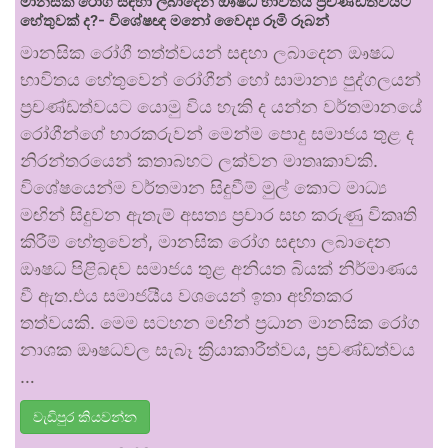
මානසික රෝග සඳහා ලබාදෙන ඖෂධ භාවිතය ප්‍රචණ්ඩත්වයට
හේතුවක් ද?- විශේෂඥ මනෝ වෛද්‍ය රූමි රූබන්
මානසික රෝගී තත්ත්වයන් සඳහා ලබාදෙන ඖෂධ
භාවිතය හේතුවෙන් රෝගීන් හෝ සාමාන්‍ය පුද්ගලයන්
ප්‍රචණ්ඩත්වයට යොමු විය හැකි ද යන්න වර්තමානයේ
රෝගීන්ගේ භාරකරුවන් මෙන්ම පොදු සමාජය තුළ ද
නිරන්තරයෙන් කතාබහට ලක්වන මාතෘකාවකි.
විශේෂයෙන්ම වර්තමාන සිදුවීම් මුල් කොට මාධ්‍ය
මඟින් සිදුවන ඇතැම් අසත්‍ය ප්‍රචාර සහ කරුණු විකෘති
කිරීම් හේතුවෙන්, මානසික රෝග සඳහා ලබාදෙන
ඖෂධ පිළිබඳව සමාජය තුළ අනියත බියක් නිර්මාණය
වී ඇත.එය සමාජයීය වශයෙන් ඉතා අහිතකර
තත්වයකි. මෙම සටහන මඟින් ප්‍රධාන මානසික රෝග
නාශක ඖෂධවල සැබෑ ක්‍රියාකාරීත්වය, ප්‍රචණ්ඩත්වය
…
වැඩිපුර කියවන්න