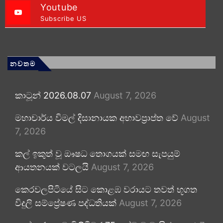
Youtube
Subscribe US
නවතම
කාටූන් 2026.08.07
August 7, 2026
මහාචාර්ය විමල් දිසානායක අභාවප්‍රාප්ත වේ
August
7, 2026
කල් ඉකුත් වූ ඖෂධ තොගයක් සමඟ සැපයුම්
ආයතනයක් වටලයි
August 7, 2026
කෙරවලපිටියේ සිට කොළඹ වරායට තවත් භූගත
විදුලි සම්ප්‍රේෂණ පද්ධතියක්
August 7, 2026