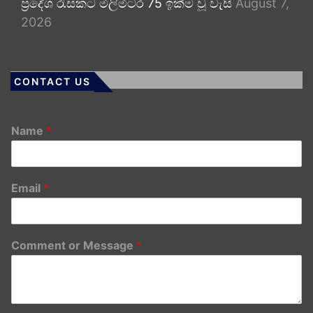
ප්‍රදේශ රැසකට මිලිමීටර 75 ඉක්ම වූ වැසි
August 7,
2026
CONTACT US
Name
*
Email
*
Comment or Message
*