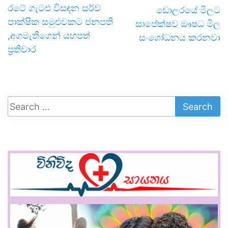
රටේ ගැටඑ විසඳන සර්ව
ඩොලරයේ මිලට
පාක්ෂික සමුළුවකට ජනපති
සාපේක්ෂව ඖෂධ මිල
,අගමැතිගෙන් යහපත්
සංශෝධනය කරනවා
ප්‍රතිචාර