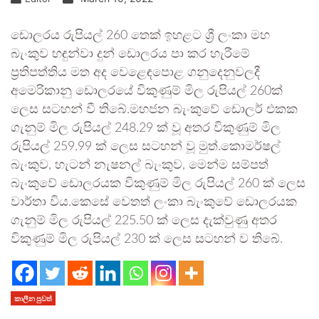
ඩොලරය රුපියල් 260 තෙක් ඉහළට ශ්‍රී ලංකා මහ
බැංකුව හඳුන්වා දුන් ඩොලරය පා කර හැරීමේ
ප‍්‍රතිපත්තිය මත අද වෙළෙඳපොළ ගනුදෙනුවලදී
අමෙරිකානු ඩොලරයේ විකුණුම් මිල රුපියල් 260ක්
ලෙස සටහන් වී තිබේ.මහජන බැංකුවේ ඩොලර් එකක
ගැනුම් මිල රුපියල් 248.29 ක් වූ අතර විකුණුම් මිල
රුපියල් 259.99 ක් ලෙස සටහන් වූ මුත්.කොමර්ෂල්
බැංකුව, හැටන් නැෂනල් බැංකුව, මෙන්ම සම්පත්
බැංකුවේ ඩොලරයක විකුණුම් මිල රුපියල් 260 ක් ලෙස
වාර්තා විය.කෙසේ වෙතත් ලංකා බැංකුවේ ඩොලරයක
ගැනුම් මිල රුපියල් 225.50 ක් ලෙස දැක්වුණු අතර
විකුණුම් මිල රුපියල් 230 ක් ලෙස සටහන් ව තිබේ.
කාලීන පුවත්