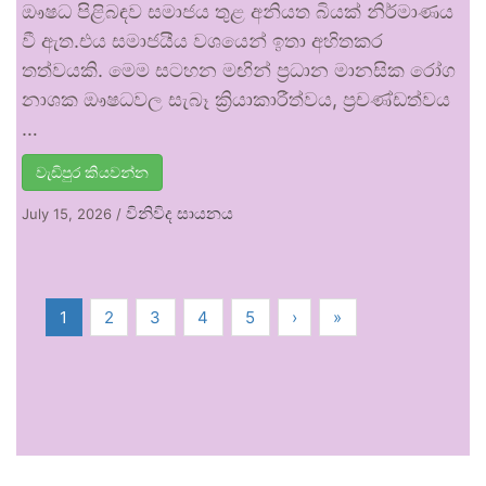
ඖෂධ පිළිබඳව සමාජය තුළ අනියත බියක් නිර්මාණය
වී ඇත.එය සමාජයීය වශයෙන් ඉතා අහිතකර
තත්වයකි. මෙම සටහන මඟින් ප්‍රධාන මානසික රෝග
නාශක ඖෂධවල සැබෑ ක්‍රියාකාරීත්වය, ප්‍රචණ්ඩත්වය
…
වැඩිපුර කියවන්න
විනිවිද සායනය
July 15, 2026
/
1
2
3
4
5
›
»