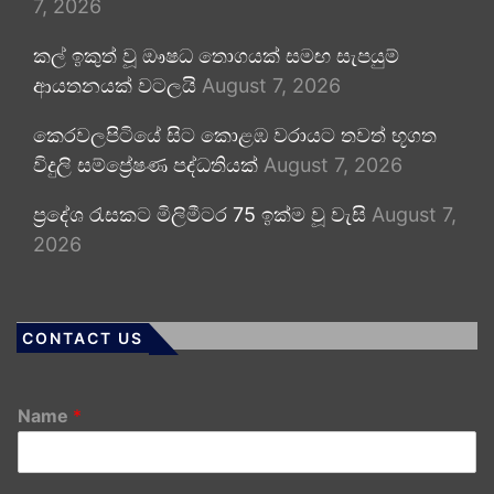
7, 2026
කල් ඉකුත් වූ ඖෂධ තොගයක් සමඟ සැපයුම්
ආයතනයක් වටලයි
August 7, 2026
කෙරවලපිටියේ සිට කොළඹ වරායට තවත් භූගත
විදුලි සම්ප්‍රේෂණ පද්ධතියක්
August 7, 2026
ප්‍රදේශ රැසකට මිලිමීටර 75 ඉක්ම වූ වැසි
August 7,
2026
CONTACT US
Name
*