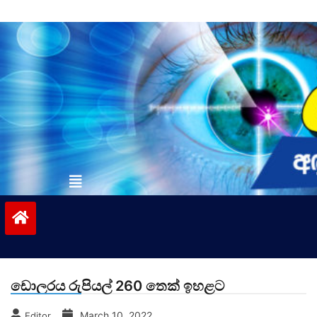
Skip
to
content
vinivida.lk
ඩොලරය රුපියල් 260 තෙක් ඉහළට
March 10, 2022
Editor