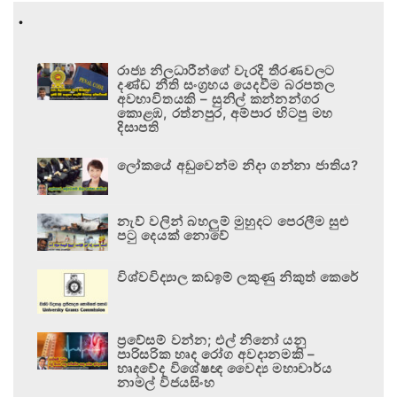
.
රාජ්‍ය නිලධාරීන්ගේ වැරදි තීරණවලට
දණ්ඩ නීති සංග්‍රහය යෙදවීම බරපතල
අවභාවිතයකි – සුනිල් කන්නන්ගර
කොළඹ, රත්නපුර, අම්පාර හිටපු මහ
දිසාපති
ලෝකයේ අඩුවෙන්ම නිදා ගන්නා ජාතිය?
නැව් වලින් බහලුම් මුහුදට පෙරලීම සුළු
පටු දෙයක් නොවේ
විශ්වවිද්‍යාල කඩඉම් ලකුණු නිකුත් කෙරේ
ප්‍රවේසම් වන්න; එල් නිනෝ යනු
පාරිසරික හෘද රෝග අවදානමකි –
හෘදවේද විශේෂඥ වෛද්‍ය මහාචාර්ය
නාමල් විජයසිංහ