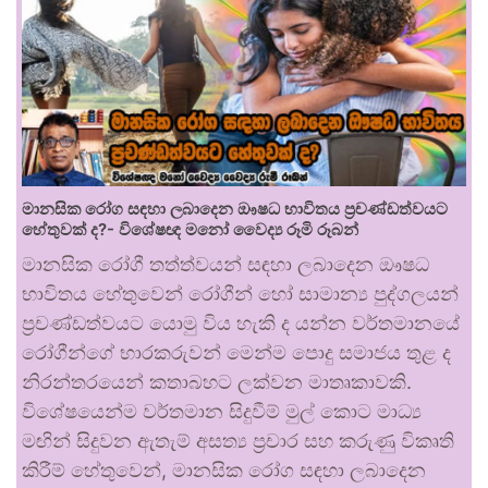
මානසික රෝග සඳහා ලබාදෙන ඖෂධ භාවිතය ප්‍රචණ්ඩත්වයට
හේතුවක් ද?- විශේෂඥ මනෝ වෛද්‍ය රූමි රූබන්
මානසික රෝගී තත්ත්වයන් සඳහා ලබාදෙන ඖෂධ
භාවිතය හේතුවෙන් රෝගීන් හෝ සාමාන්‍ය පුද්ගලයන්
ප්‍රචණ්ඩත්වයට යොමු විය හැකි ද යන්න වර්තමානයේ
රෝගීන්ගේ භාරකරුවන් මෙන්ම පොදු සමාජය තුළ ද
නිරන්තරයෙන් කතාබහට ලක්වන මාතෘකාවකි.
විශේෂයෙන්ම වර්තමාන සිදුවීම් මුල් කොට මාධ්‍ය
මඟින් සිදුවන ඇතැම් අසත්‍ය ප්‍රචාර සහ කරුණු විකෘති
කිරීම් හේතුවෙන්, මානසික රෝග සඳහා ලබාදෙන