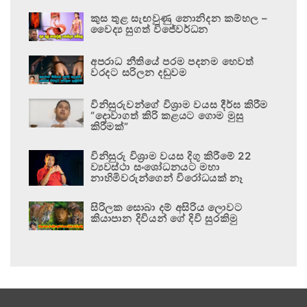
කුස තුළ සැඟවුණු නොනිදන කම්හල –
වෛද්‍ය සුගත් විජේවර්ධන
අපරාධ නීතියේ පරම පදනම හෙවත්
වරදට සරිලන දඬුවම
විනිසුරුවන්ගේ විශ්‍රාම වයස දීර්ඝ කිරීම
“දොවාගත් කිරි කළයට ගොම මුසු
කිරීමක්”
විනිසුරු විශ්‍රාම වයස දිගු කිරීමේ 22
ව්‍යවස්ථා සංශෝධනයට මහා
නාහිමිවරුන්ගෙන් විරෝධයක් නෑ
සිරිලක සොබා දම් අසිරිය ලොවට
කියාපාන දිවියන් ගේ දිවි සුරකිමු