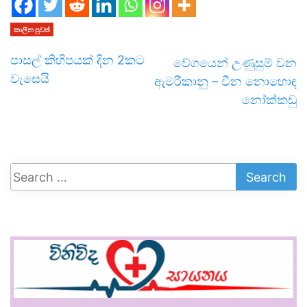
කාලීන පුවත්
පාසල් කිහිපයක් දින 2කට
වේගයෙන් උණුසුම් වන
වැසෙයි
ඇමරිකානු – චීන නොහොඳ
නෝක්කඩු