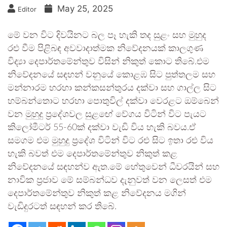
May 25, 2025
Editor
මේ වන විට දිවයිනට බල පෑ හැකි තද සුළං සහ මුහුද
රළු වීම පිළිබඳ අවවාදාත්මක නිවේදනයක් කාලගුණ
විද්‍යා දෙපාර්තමේන්තුව විසින් නිකුත් කොට තිබේ.එම
නිවේදනයේ සඳහන් වනුයේ කොළඹ සිට පුත්තලම සහ
මන්නාරම හරහා කන්කසන්තුරය දක්වා සහ ගාල්ල සිට
හම්බන්තොට හරහා පොතුවිල් දක්වා වෙරළට ඔම්බෙන්
වන මුහුදු ප්‍රදේශවල සුළඟේ වේගය විටින් විට පැයට
කිලෝමීටර් 55-60ක් දක්වා වැඩි විය හැකි බවය.ඒ
සමගම එම මුහුදු ප්‍රදේශ විටින් විට රළු සිට ඉතා රළු විය
හැකි බවත් එම දෙපාර්තමේන්තුව නිකුත් කළ
නිවේදනයේ සඳහන්ව ඇත.මේ හේතුවෙන් ධීවරයින් සහ
නාවික ප්‍රජාව මේ සම්බන්ධව දැනුවත් වන ලෙසත් එම
දෙපාර්තමේන්තුව නිකුත් කළ නිවේදනය මගින්
වැඩිදුරටත් සඳහන් කර තිබේ.