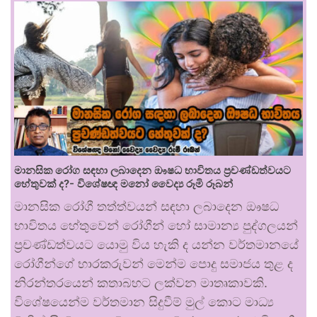
මානසික රෝග සඳහා ලබාදෙන ඖෂධ භාවිතය ප්‍රචණ්ඩත්වයට
හේතුවක් ද?- විශේෂඥ මනෝ වෛද්‍ය රූමි රූබන්
මානසික රෝගී තත්ත්වයන් සඳහා ලබාදෙන ඖෂධ
භාවිතය හේතුවෙන් රෝගීන් හෝ සාමාන්‍ය පුද්ගලයන්
ප්‍රචණ්ඩත්වයට යොමු විය හැකි ද යන්න වර්තමානයේ
රෝගීන්ගේ භාරකරුවන් මෙන්ම පොදු සමාජය තුළ ද
නිරන්තරයෙන් කතාබහට ලක්වන මාතෘකාවකි.
විශේෂයෙන්ම වර්තමාන සිදුවීම් මුල් කොට මාධ්‍ය