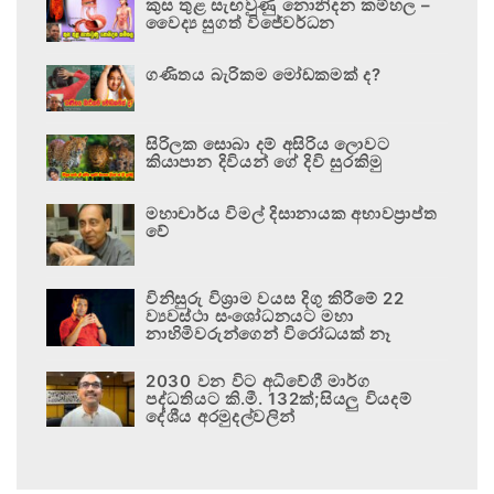
කුස තුළ සැඟවුණු නොනිදන කම්හල –
වෛද්‍ය සුගත් විජේවර්ධන
ගණිතය බැරිකම මෝඩකමක් ද?
සිරිලක සොබා දම් අසිරිය ලොවට
කියාපාන දිවියන් ගේ දිවි සුරකිමු
මහාචාර්ය විමල් දිසානායක අභාවප්‍රාප්ත
වේ
විනිසුරු විශ්‍රාම වයස දිගු කිරීමේ 22
ව්‍යවස්ථා සංශෝධනයට මහා
නාහිමිවරුන්ගෙන් විරෝධයක් නෑ
2030 වන විට අධිවේගී මාර්ග
පද්ධතියට කි.මී. 132ක්;සියලු වියදම්
දේශීය අරමුදල්වලින්