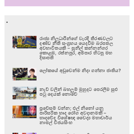
.
රාජ්‍ය නිලධාරීන්ගේ වැරදි තීරණවලට
දණ්ඩ නීති සංග්‍රහය යෙදවීම බරපතල
අවභාවිතයකි – සුනිල් කන්නන්ගර
කොළඹ, රත්නපුර, අම්පාර හිටපු මහ
දිසාපති
ලෝකයේ අඩුවෙන්ම නිදා ගන්නා ජාතිය?
නැව් වලින් බහලුම් මුහුදට පෙරලීම සුළු
පටු දෙයක් නොවේ
ප්‍රවේසම් වන්න; එල් නිනෝ යනු
පාරිසරික හෘද රෝග අවදානමකි –
හෘදවේද විශේෂඥ වෛද්‍ය මහාචාර්ය
නාමල් විජයසිංහ