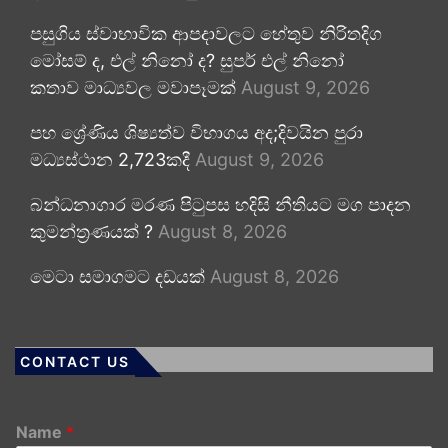
පසුගිය ස්වාභාවික ආපදාවලට හේතුව නිරිතදිග
මෝසම් ද, එල් නිනෝ ද? සුපර් එල් නිනෝ
කතාව මාධ්‍යවල මවාපෑමක්
August 9, 2026
පහ ශ්‍රේණිය ශිෂ්‍යත්ව විභාගය අද;දිවයින පුරා
මධ්‍යස්ථාන 2,723කදී
August 9, 2026
බන්ධනාගාර මරණ පිටුපස හදිසි නීතියට මග පාදන
කුමන්ත්‍රණයක් ?
August 8, 2026
මෙටා සමාගමට දඩයක්
August 8, 2026
CONTACT US
Name
*