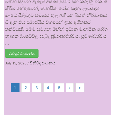
මඟින් සිදුවන ඇතැම් අසත්‍ය ප්‍රචාර සහ කරුණු විකෘති
කිරීම් හේතුවෙන්, මානසික රෝග සඳහා ලබාදෙන
ඖෂධ පිළිබඳව සමාජය තුළ අනියත බියක් නිර්මාණය
වී ඇත.එය සමාජයීය වශයෙන් ඉතා අහිතකර
තත්වයකි. මෙම සටහන මඟින් ප්‍රධාන මානසික රෝග
නාශක ඖෂධවල සැබෑ ක්‍රියාකාරීත්වය, ප්‍රචණ්ඩත්වය
…
වැඩිපුර කියවන්න
විනිවිද සායනය
July 15, 2026
/
1
2
3
4
5
›
»