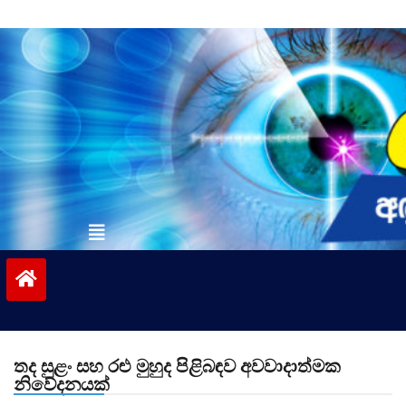
Skip
to
content
vinivida.lk
තද සුළං සහ රළු මුහුද පිළිබඳව අවවාදාත්මක
නිවේදනයක්