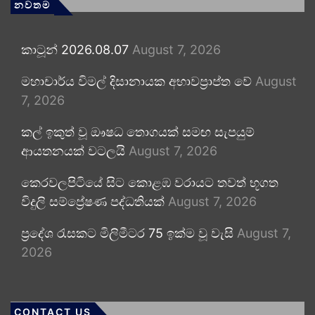
නවතම
කාටූන් 2026.08.07
August 7, 2026
මහාචාර්ය විමල් දිසානායක අභාවප්‍රාප්ත වේ
August
7, 2026
කල් ඉකුත් වූ ඖෂධ තොගයක් සමඟ සැපයුම්
ආයතනයක් වටලයි
August 7, 2026
කෙරවලපිටියේ සිට කොළඹ වරායට තවත් භූගත
විදුලි සම්ප්‍රේෂණ පද්ධතියක්
August 7, 2026
ප්‍රදේශ රැසකට මිලිමීටර 75 ඉක්ම වූ වැසි
August 7,
2026
CONTACT US