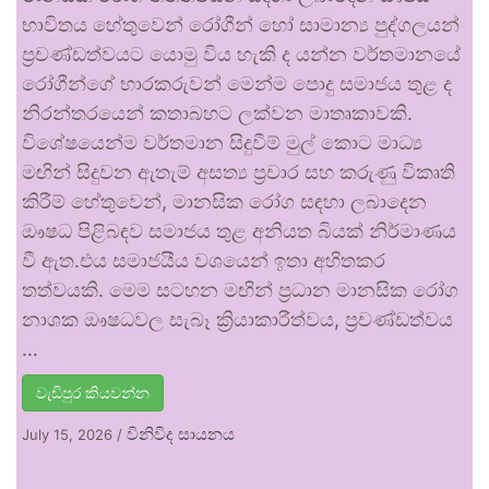
භාවිතය හේතුවෙන් රෝගීන් හෝ සාමාන්‍ය පුද්ගලයන්
ප්‍රචණ්ඩත්වයට යොමු විය හැකි ද යන්න වර්තමානයේ
රෝගීන්ගේ භාරකරුවන් මෙන්ම පොදු සමාජය තුළ ද
නිරන්තරයෙන් කතාබහට ලක්වන මාතෘකාවකි.
විශේෂයෙන්ම වර්තමාන සිදුවීම් මුල් කොට මාධ්‍ය
මඟින් සිදුවන ඇතැම් අසත්‍ය ප්‍රචාර සහ කරුණු විකෘති
කිරීම් හේතුවෙන්, මානසික රෝග සඳහා ලබාදෙන
ඖෂධ පිළිබඳව සමාජය තුළ අනියත බියක් නිර්මාණය
වී ඇත.එය සමාජයීය වශයෙන් ඉතා අහිතකර
තත්වයකි. මෙම සටහන මඟින් ප්‍රධාන මානසික රෝග
නාශක ඖෂධවල සැබෑ ක්‍රියාකාරීත්වය, ප්‍රචණ්ඩත්වය
…
වැඩිපුර කියවන්න
විනිවිද සායනය
July 15, 2026
/