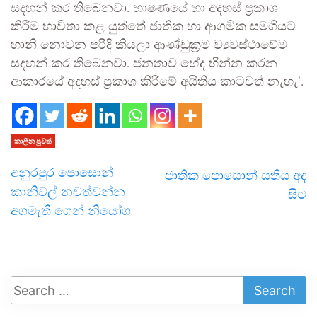
සදහන් කර තිබෙනවා. භාෂණයේ හා අදහස් ප්‍රකාශ
කිරීම භාවිතා කළ යුත්තේ ජාතික හා ආගමික සමගියට
හානි නොවන පරිදි කියලා ආණ්ඩුක්‍රම ව්‍යවස්ථාවේම
සදහන් කර තිබෙනවා. ජනතාව භේද භින්න කරන
ආකාරයේ අදහස් ප්‍රකාශ කිරීමේ අයිතිය කාටවත් නැහැ”.
කාලීන පුවත්
අනුරපුර පොසොන්
ජාතික පොසොන් සතිය අද
කානිවල් නවත්වන්න
සිට
අගමැති ගෙන් නියෝග