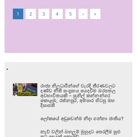
1
2
3
4
5
›
»
.
රාජ්‍ය නිලධාරීන්ගේ වැරදි තීරණවලට
දණ්ඩ නීති සංග්‍රහය යෙදවීම බරපතල
අවභාවිතයකි – සුනිල් කන්නන්ගර
කොළඹ, රත්නපුර, අම්පාර හිටපු මහ
දිසාපති
ලෝකයේ අඩුවෙන්ම නිදා ගන්නා ජාතිය?
නැව් වලින් බහලුම් මුහුදට පෙරලීම සුළු
පටු දෙයක් නොවේ