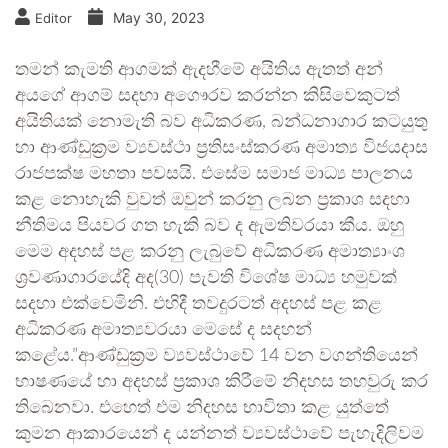
May 30, 2023
Editor
තමන් කැමති ආගමක් ඇදහීමේ අයිතිය ඇතත් අන්
අයගේ ආගම් සදහා අගෞරව කරන්න කිසිවෙකුටත්
අයිතියක් නොමැති බව අධිකරණ, බන්ධනාගාර කටයුතු
හා ආණ්ඩුක්‍රම ව්‍යවස්ථා ප්‍රතිසංස්කරණ අමාත්‍ය විජයදාස
රාජපක්ෂ මහතා පවසයි. එසේම සමාජ මාධ්‍ය පාලනය
කළ නොහැකි වුවත් ඔවුන් කරනු ලබන ප්‍රකාශ සදහා
නීතිමය පියවර ගත හැකි බව ද ඇමතිවරයා කීය. ඔහු
මෙම අදහස් පළ කරනු ලැබුවේ අධිකරණ අමාත්‍යාංශ
ශ්‍රවණාගාරයේදි අද(30) පැවති විශේෂ මාධ්‍ය හමුවක්
සදහා එක්වෙමිනි. එහිදී තවදුරටත් අදහස් පළ කළ
අධිකරණ අමාත්‍යවරයා මෙසේ ද සදහන්
කළේය.”ආණ්ඩුක්‍රම ව්‍යවස්ථාවේ 14 වන වගන්තියෙන්
භාෂණයේ හා අදහස් ප්‍රකාශ කිරීමේ නිදහස තහවුරු කර
තිබෙනවා. එහෙත් එම නිදහස භාවිතා කළ යුත්තේ
කුමන ආකාරයෙන් ද යන්නත් ව්‍යවස්ථාවේ පැහැදිලිවම