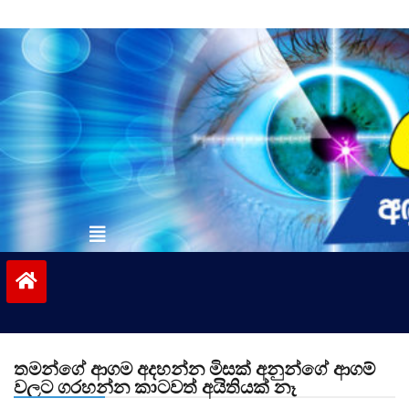
Skip
to
content
vinivida.lk
තමන්ගේ ආගම අදහන්න මිසක් අනුන්ගේ ආගම්
වලට ගරහන්න කාටවත් අයිතියක් නෑ