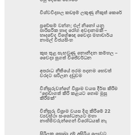
විශ්වවිද්‍යාල කඩඉම් ලකුණු නිකුත් කෙරේ
ප්‍රවේසම් වන්න; එල් නිනෝ යනු
පාරිසරික හෘද රෝග අවදානමකි –
හෘදවේද විශේෂඥ වෛද්‍ය මහාචාර්ය
නාමල් විජයසිංහ
කුස තුළ සැඟවුණු නොනිදන කම්හල –
වෛද්‍ය සුගත් විජේවර්ධන
අපරාධ නීතියේ පරම පදනම හෙවත්
වරදට සරිලන දඬුවම
විනිසුරුවන්ගේ විශ්‍රාම වයස දීර්ඝ කිරීම
“දොවාගත් කිරි කළයට ගොම මුසු
කිරීමක්”
විනිසුරු විශ්‍රාම වයස දිගු කිරීමේ 22
ව්‍යවස්ථා සංශෝධනයට මහා
නාහිමිවරුන්ගෙන් විරෝධයක් නෑ
සිරිලක සොබා දම් අසිරිය ලොවට