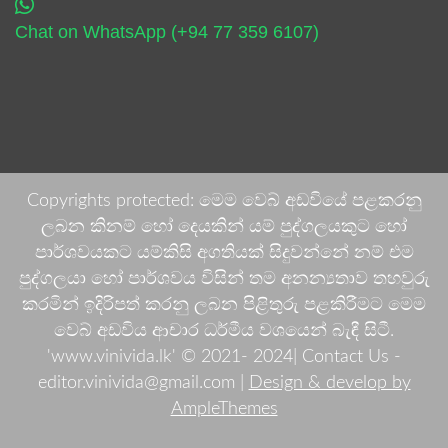
Chat on WhatsApp (+94 77 359 6107)
Copyrights protected: මෙම වෙබ් අඩවියේ පළකරනු
ලබන කිනම් හෝ දෙයකින් යම් පුද්ගලයකුට හෝ
පාර්ශවයකට යම්කිසි අගතියක් සිදුවන්නේ නම් එම
පුද්ගලයා හෝ පාර්ශවය විසින් තම අනන්‍යතාව තහවුරු
කරමින් ඉදිරිපත් කරනු ලබන පිළිතුරු පළකිරීමට මෙම
වෙබ් අඩවිය ආචාර ධර්මීය වශයෙන් බැඳී සිටී.
'www.vinivida.lk' © 2021- 2024| Contact Us -
editor.vinivida@gmail.com |
Design & develop by
AmpleThemes