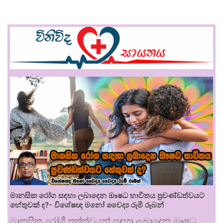
මානසික රෝග සඳහා ලබාදෙන ඖෂධ භාවිතය ප්‍රචණ්ඩත්වයට
හේතුවක් ද?- විශේෂඥ මනෝ වෛද්‍ය රූමි රූබන්
මානසික රෝගී තත්ත්වයන් සඳහා ලබාදෙන ඖෂධ