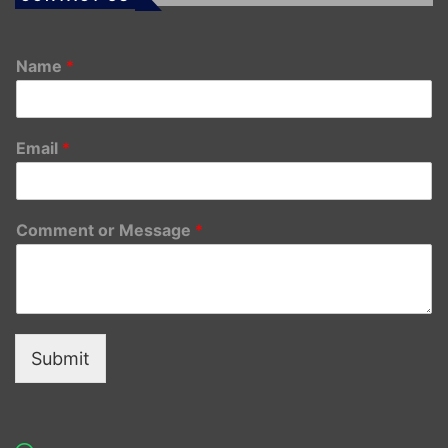
Name
*
Email
*
Comment or Message
*
Submit