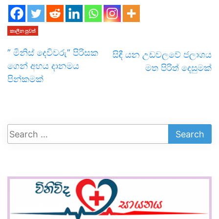
කාලීන පුවත්
” මිනිස් දෙවිවරු” පිරිසක
සිඳී යන උඩවලවේ ජලාශය
ගෙන් අභය දානමය
මත පිරිත් දෙසුමක්
පින්කමක්