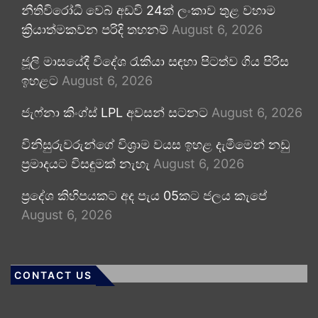
නීතිවිරෝධී වෙබ් අඩවි 24ක් ලංකාව තුළ වහාම
ක්‍රියාත්මකවන පරිදි තහනම්
August 6, 2026
ජූලි මාසයේදී විදේශ රැකියා සඳහා පිටත්ව ගිය පිරිස
ඉහළට
August 6, 2026
ජැෆ්නා කිංග්ස් LPL අවසන් සටනට
August 6, 2026
විනිසුරුවරුන්ගේ විශ්‍රාම වයස ඉහළ දැමීමෙන් නඩු
ප්‍රමාදයට විසඳුමක් නැහැ
August 6, 2026
ප්‍රදේශ කිහිපයකට අද පැය 05කට ජලය කැපේ
August 6, 2026
CONTACT US