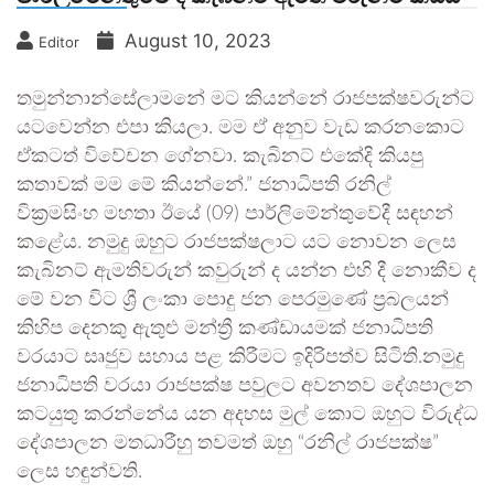
August 10, 2023
Editor
තමුන්නාන්සේලාමනේ මට කියන්නේ රාජපක්ෂවරුන්ට
යටවෙන්න එපා කියලා. මම ඒ අනුව වැඩ කරනකොට
ඒකටත් විවේචන ගේනවා. කැබිනට් එකේදි කියපු
කතාවක් මම මේ කියන්නේ.” ජනාධිපති රනිල්
වික්‍රමසිංහ මහතා ඊයේ (09) පාර්ලිමේන්තුවේදී සඳහන්
කළේය. නමුදු ඔහුට රාජපක්ෂලාට යට නොවන ලෙස
කැබිනට් ඇමතිවරුන් කවුරුන් ද යන්න එහි දී නොකීව ද
මේ වන විට ශ්‍රී ලංකා පොදු ජන පෙරමුණේ ප්‍රබලයන්
කිහිප දෙනකු ඇතුළු මන්ත්‍රී කණ්ඩායමක් ජනාධිපති
වරයාට සෘජුව සහාය පළ කිරීමට ඉදිරිපත්ව සිටිති.නමුදු
ජනාධිපති වරයා රාජපක්ෂ පවුලට අවනතව දේශපාලන
කටයුතු කරන්නේය යන අදහස මුල් කොට ඔහුට විරුද්ධ
දේශපාලන මතධාරීහු තවමත් ඔහු “රනිල් රාජපක්ෂ”
ලෙස හඳුන්වති.