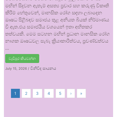
මඟින් සිදුවන ඇතැම් අසත්‍ය ප්‍රචාර සහ කරුණු විකෘති
කිරීම් හේතුවෙන්, මානසික රෝග සඳහා ලබාදෙන
ඖෂධ පිළිබඳව සමාජය තුළ අනියත බියක් නිර්මාණය
වී ඇත.එය සමාජයීය වශයෙන් ඉතා අහිතකර
තත්වයකි. මෙම සටහන මඟින් ප්‍රධාන මානසික රෝග
නාශක ඖෂධවල සැබෑ ක්‍රියාකාරීත්වය, ප්‍රචණ්ඩත්වය
…
වැඩිපුර කියවන්න
විනිවිද සායනය
July 15, 2026
/
1
2
3
4
5
›
»