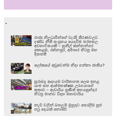
.
රාජ්‍ය නිලධාරීන්ගේ වැරදි තීරණවලට
දණ්ඩ නීති සංග්‍රහය යෙදවීම බරපතල
අවභාවිතයකි – සුනිල් කන්නන්ගර
කොළඹ, රත්නපුර, අම්පාර හිටපු මහ
දිසාපති
ලෝකයේ අඩුවෙන්ම නිදා ගන්නා ජාතිය?
සුරාබදු ආදායම වාර්තාගත ලෙස ඉහළ
යාම සහ ආත්මභක්ෂක උරගයාගේ
කතාව – ආචාර්ය ප්‍රණීත් අභයසුන්දර
හිටපු මානව විද්‍යා මහාචාර්ය
නැව් වලින් බහලුම් මුහුදට පෙරලීම සුළු
පටු දෙයක් නොවේ