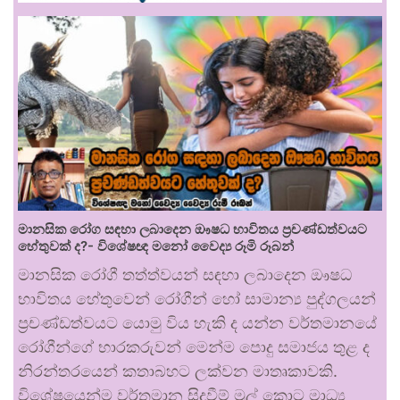
මානසික රෝග සඳහා ලබාදෙන ඖෂධ භාවිතය ප්‍රචණ්ඩත්වයට
හේතුවක් ද?- විශේෂඥ මනෝ වෛද්‍ය රූමි රූබන්
මානසික රෝගී තත්ත්වයන් සඳහා ලබාදෙන ඖෂධ
භාවිතය හේතුවෙන් රෝගීන් හෝ සාමාන්‍ය පුද්ගලයන්
ප්‍රචණ්ඩත්වයට යොමු විය හැකි ද යන්න වර්තමානයේ
රෝගීන්ගේ භාරකරුවන් මෙන්ම පොදු සමාජය තුළ ද
නිරන්තරයෙන් කතාබහට ලක්වන මාතෘකාවකි.
විශේෂයෙන්ම වර්තමාන සිදුවීම් මුල් කොට මාධ්‍ය