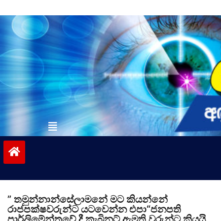
Skip
to
content
vinivida.lk
” තමුන්නාන්සේලාමනේ මට කියන්නේ
රාජපක්ෂවරුන්ට යටවෙන්න එපා“ජනපති
පාර්ලිමේන්තුවේ දී කැබිනට් ඇමති වරුන්ට කියයි