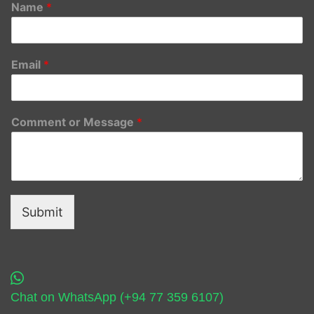
Name
*
Email
*
Comment or Message
*
Submit
Chat on WhatsApp (+94 77 359 6107)