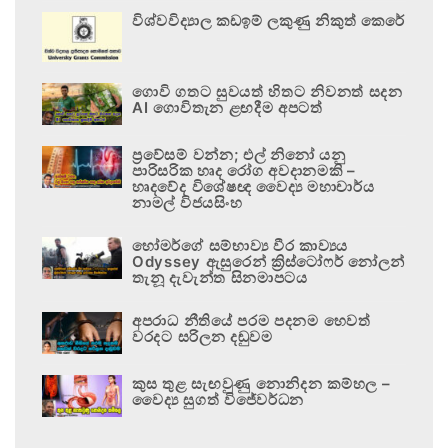
විශ්වවිද්‍යාල කඩඉම් ලකුණු නිකුත් කෙරේ
ගොවි ගතට සුවයත් හිතට නිවනත් සදන
AI ගොවිතැන ළඟදීම අපටත්
ප්‍රවේසම් වන්න; එල් නිනෝ යනු
පාරිසරික හෘද රෝග අවදානමකි –
හෘදවේද විශේෂඥ වෛද්‍ය මහාචාර්ය
නාමල් විජයසිංහ
හෝමර්ගේ සම්භාව්‍ය වීර කාව්‍යය
Odyssey ඇසුරෙන් ක්‍රිස්ටෝෆර් නෝලන්
තැනූ දැවැන්ත සිනමාපටය
අපරාධ නීතියේ පරම පදනම හෙවත්
වරදට සරිලන දඬුවම
කුස තුළ සැඟවුණු නොනිදන කම්හල –
වෛද්‍ය සුගත් විජේවර්ධන