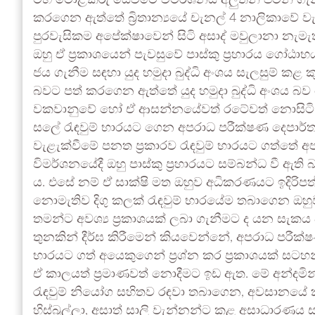
මහ මොළකරු සෙවීමේ විමර්ශනය අලුතින් පටන් ගැන
කරගෙන ඇත්තේ බ්‍රිතාන්‍යයේ චැනල් 4 නාලිකාවේ
පුරවැසිකම අපේක්ෂාවෙන් සිටි අසාද් මවුලානා නැ
ඔහු ඒ ප්‍රකාශයෙන් පැවසුවේ පාස්කු ප්‍රහාරය ගෝඨා
ජය ගැනීම සඳහා යුද හමුදා බුද්ධි අංශය සැලසුම් ක
බවට පත් කරගෙන ඇත්තේ යුද හමුදා බුද්ධි අංශය බව 
වකවානුවේ හෝ ඒ ආසන්නයේවත් රටේවත් නොසිටි, යු
සලේ රැඳවුම් භාරයට ගෙන අපරාධ පරීක්ෂණ දෙපාර්තම
වැළැක්වීමේ පනත ප්‍රකාරව රැඳවුම් භාරයට ගත්තේ
විමර්ශනයේදී ඔහු පාස්කු ප්‍රහාරයට සම්බන්ධ වී ඇති
ය. එසේ නම් ඒ සාක්ෂි මත ඔහුව අධිකරණයට ඉදිරිප
නොමැතිව දිගු කලක් රැඳවුම් භාරයේම තබාගෙන ඔ
තමන්ට අවශ්‍ය ප්‍රකාශයක් ලබා ගැනීමට ද යන සැක
තුනකින් දීර්ඝ කිරීමෙන් කියවෙන්නේ, අපරාධ පරීක
භාරයට ගත් අයෙකුගෙන් ප්‍රශ්න කර ප්‍රකාශයක් සටහ
ඒ කාලයත් ප්‍රමාණවත් නොදීමට ඉඩ ඇත. මේ අන්දමින් 
රැඳවුම් නියෝග සහිතව රඳවා තබාගෙන, අවසානයේ කිස
හිස්බුල්ලා, අසාත් සාලි වැන්නන්ට කළ අසාධාරණය