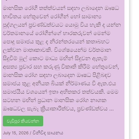
මානසික රෝගී තත්ත්වයන් සඳහා ලබාදෙන ඖෂධ
භාවිතය හේතුවෙන් රෝගීන් හෝ සාමාන්‍ය
පුද්ගලයන් ප්‍රචණ්ඩත්වයට යොමු විය හැකි ද යන්න
වර්තමානයේ රෝගීන්ගේ භාරකරුවන් මෙන්ම
පොදු සමාජය තුළ ද නිරන්තරයෙන් කතාබහට
ලක්වන මාතෘකාවකි. විශේෂයෙන්ම වර්තමාන
සිදුවීම් මුල් කොට මාධ්‍ය මඟින් සිදුවන ඇතැම්
අසත්‍ය ප්‍රචාර සහ කරුණු විකෘති කිරීම් හේතුවෙන්,
මානසික රෝග සඳහා ලබාදෙන ඖෂධ පිළිබඳව
සමාජය තුළ අනියත බියක් නිර්මාණය වී ඇත.එය
සමාජයීය වශයෙන් ඉතා අහිතකර තත්වයකි. මෙම
සටහන මඟින් ප්‍රධාන මානසික රෝග නාශක
ඖෂධවල සැබෑ ක්‍රියාකාරීත්වය, ප්‍රචණ්ඩත්වය …
වැඩිපුර කියවන්න
විනිවිද සායනය
July 15, 2026
/