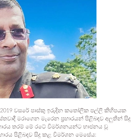
 2019 වසරේ පාස්කු ඉරුදින කතෝලික පල්ලි කිහිපයක
්තවාදී මරාගෙන මැරෙන ප්‍රහාරයන් පිළිබඳව අලුතින් සිදු
‍රහාරය තරම් මේ රටේ විමර්ශනයන්ට භාජනය වූ
රහාරය පිළිබඳව සිදු කළ විමර්ශන මෙසේය: