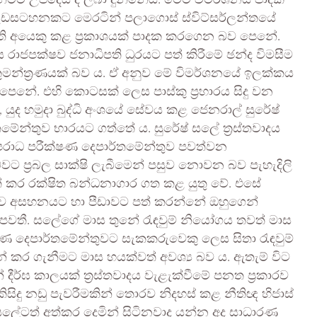
ීමට උපදෙස් ද ලබා දුන්නේය. මෙම විමර්ශනය පාදක
 වැඩසටහනකට මෙරටින් පලාගොස් ස්විට්සර්ලන්තයේ
මැති අයෙකු කළ ප්‍රකාශයක් පාදක කරගෙන බව පෙනේ.
භය රාජපක්ෂව ජනාධිපති ධුරයට පත් කිරීමේ ඡන්ද විමසීම
ළ කුමන්ත්‍රණයක් බව ය. ඒ අනුව මේ විමර්ශනයේ ඉලක්කය
පෙනේ. එහි කොටසක් ලෙස පාස්කු ප්‍රහාරය සිදු වන
ද හමුදා බුද්ධි අංශයේ සේවය කළ ජෙනරාල් සුරේෂ්
ේන්තුව භාරයට ගත්තේ ය. සුරේෂ් සලේ ත්‍රස්තවාදය
 අපරාධ පරීක්ෂණ දෙපාර්තමේන්තුව පවත්වන
 බවට ප්‍රබල සාක්ෂි ලැබීමෙන් පසුව නොවන බව පැහැදිලි
ත් කර රක්ෂිත බන්ධනාගාර ගත කළ යුතු වේ. එසේ
හුව අසහනයට හා පීඩාවට පත් කරන්නේ ඔහුගෙන්
ය පවතී. සලේගේ මාස තුනේ රැඳවුම් නියෝගය තවත් මාස
්ෂණ දෙපාර්තමේන්තුවට සැකකරුවෙකු ලෙස සිතා රැඳවුම්
න් කර ගැනීමට මාස හයක්වත් අවශ්‍ය බව ය. ඇතැම් විට
දීර්ඝ කාලයක් ත්‍රස්තවාදය වැළැක්වීමේ පනත ප්‍රකාරව
ිදු නඩු පැවරීමකින් තොරව නිදහස් කළ නීතිඥ හිජාස්
 සලේටත් අත්කර දෙමින් සිටිනවාද යන්න අද සාධාරණ