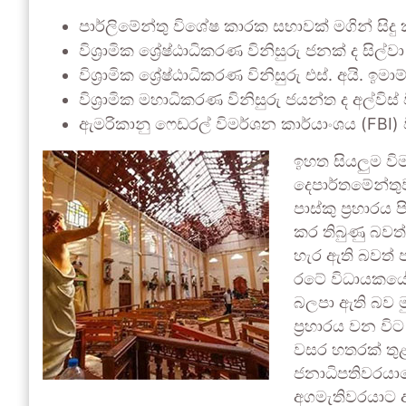
පාර්ලිමේන්තු විශේෂ කාරක සභාවක් මගින් සිදු
විශ්‍රාමික ශ්‍රේෂ්ඨාධිකරණ විනිසුරු ජනක් ද ස
විශ්‍රාමික ශ්‍රේෂ්ඨාධිකරණ විනිසුරු එස්. අයි.
විශ්‍රාමික මහාධිකරණ විනිසුරු ජයන්ත ද අල්ව
ඇමරිකානු ෆෙඩරල් විමර්ශන කාර්යාංශය (FBI) ව
ඉහත සියලුම විම
දෙපාර්තමේන්තු
පාස්කු ප්‍රහාරය
කර තිබුණු බවත්
හැර ඇති බවත් 
රටේ විධායකයේ 
බලපා ඇති බව මුළ
ප්‍රහාරය වන වි
වසර හතරක් තු
ජනාධිපතිවරයා
අගමැතිවරයාට ආ