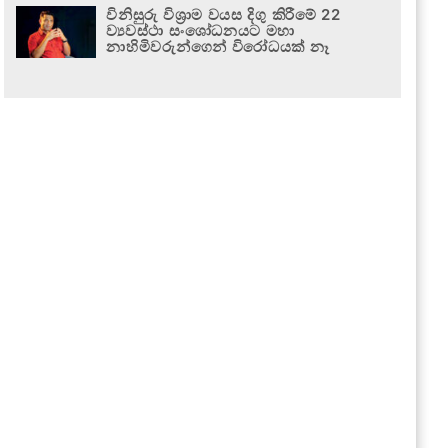
විනිසුරු විශ්‍රාම වයස දිගු කිරීමේ 22
ව්‍යවස්ථා සංශෝධනයට මහා
නාහිමිවරුන්ගෙන් විරෝධයක් නෑ