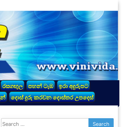
රසගඟුල
පහන් ටැඹ
ඉරා අදුරුපට
න්
දොස් දුරු කරවන දොස්තර උපදෙස්