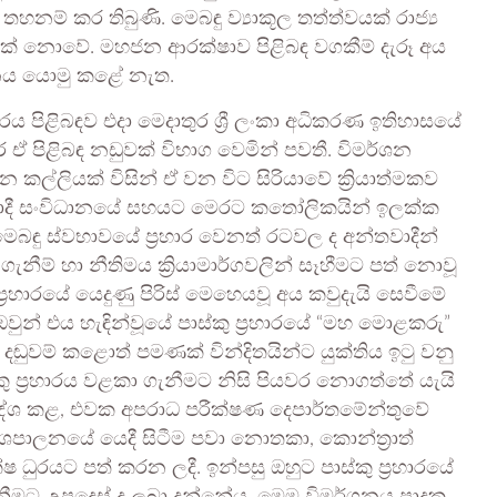
හනම් කර තිබුණි. මෙබඳු ව්‍යාකූල තත්ත්වයක් රාජ්‍ය
ුමයක් නොවේ. මහජන ආරක්ෂාව පිළිබඳ වගකීම් දැරූ අය
ධානය යොමු කළේ නැත.
ය පිළිබඳව එදා මෙදාතුර ශ්‍රී ලංකා අධිකරණ ඉතිහාසයේ
කර ඒ පිළිබඳ නඩුවක් විභාග වෙමින් පවතී. විමර්ශන
 කල්ලියක් විසින් ඒ වන විට සිරියාවේ ක්‍රියාත්මකව
්‍රස්තවාදී සංවිධානයේ සහයට මෙරට කතෝලිකයින් ඉලක්ක
 මෙබඳු ස්වභාවයේ ප්‍රහාර වෙනත් රටවල ද අන්තවාදීන්
ගැනීම් හා නීතිමය ක්‍රියාමාර්ගවලින් සෑහීමට පත් නොවූ
, ප්‍රහාරයේ යෙදුණු පිරිස් මෙහෙයවූ අය කවුදැයි සෙවීමේ
වුන් එය හැඳින්වූයේ පාස්කු ප්‍රහාරයේ “මහ මොළකරු”
වම් කළොත් පමණක් වින්දිතයින්ට යුක්තිය ඉටු වනු
කු ප්‍රහාරය වළකා ගැනීමට නිසි පියවර නොගත්තේ යැයි
්දේශ කළ, එවක අපරාධ පරීක්ෂණ දෙපාර්තමේන්තුවේ
ත දේශපාලනයේ යෙදී සිටීම පවා නොතකා, කොන්ත්‍රාත්
 ධුරයට පත් කරන ලදී. ඉන්පසු ඔහුට පාස්කු ප්‍රහාරයේ