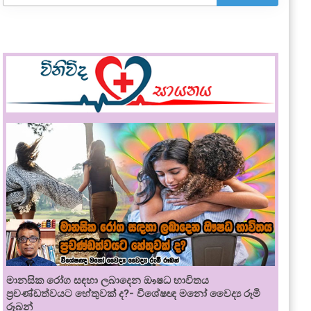
මානසික රෝග සඳහා ලබාදෙන ඖෂධ භාවිතය
ප්‍රචණ්ඩත්වයට හේතුවක් ද?- විශේෂඥ මනෝ වෛද්‍ය රූමි
රූබන්