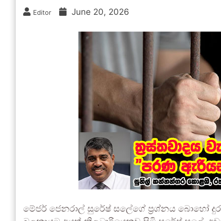
June 20, 2026
Editor
මේජර් ජෙනරාල් සුරේෂ් සලේගේ ප්‍රශ්නය බොහෝ දුර ගො