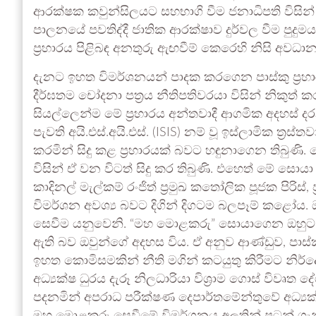
ආරක්ෂක කවුන්සිලයට සහභාගි වීම ජනාධිපති විසින් ත
පාලනයේ පවතිද්දී ජාතික ආරක්ෂාව දුර්වල වීම පුද
ප්‍රහාරය පිළිබඳ අනතුරු ඇඟවීම් කෙරෙහි නිසි අව
දැනට ඉහත විමර්ශනයන් පාදක කරගෙන පාස්කු ප්‍රහාර
දීර්ඝතම චෝදනා පත්‍රය නීතිපතිවරයා විසින් නිකුත් 
සියල්ලෙන්ම මේ ප්‍රහාරය අන්තවාදී ආගමික අදහස් දරන
පැවති අයි.එස්.අයි.එස්. (ISIS) නම් වූ ඉස්ලාමික ත
කරමින් සිදු කළ ප්‍රහාරයක් බවට හඳුනාගෙන තිබුණි.
විසින් ඒ වන විටත් සිදු කර තිබුණි. එහෙත් මේ සොයා 
කාදිනල් මැල්කම් රංජිත් ප්‍රමුඛ කතෝලික පූජක පිරිස්
විමර්ශන අවශ්‍ය බවට දිගින් දිගටම බලපෑම් කළෝය. ඔ
සෙවීම යනුවෙනි. “මහ මොළකරු” සොයාගෙන ඔහුට දඬු
ඇති බව ඔවුන්ගේ අදහස විය. ඒ අනුව ආණ්ඩුව, පාස්
ඉහත කොමිසමකින් නීති මගින් කටයුතු කිරීමට නිර
අධ්‍යක්ෂ ධුරය දැරූ නිලධාරියා විශ්‍රාම ගොස් විවෘ
පදනමින් අපරාධ පරීක්ෂණ දෙපාර්තමේන්තුවේ අධ්‍යක්ෂ