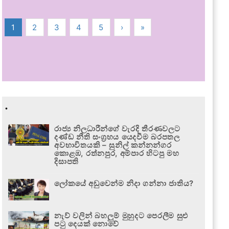
1
2
3
4
5
›
»
.
රාජ්‍ය නිලධාරීන්ගේ වැරදි තීරණවලට
දණ්ඩ නීති සංග්‍රහය යෙදවීම බරපතල
අවභාවිතයකි – සුනිල් කන්නන්ගර
කොළඹ, රත්නපුර, අම්පාර හිටපු මහ
දිසාපති
ලෝකයේ අඩුවෙන්ම නිදා ගන්නා ජාතිය?
නැව් වලින් බහලුම් මුහුදට පෙරලීම සුළු
පටු දෙයක් නොවේ