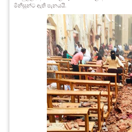
මිනිසුන්ට ඇති පැනයයි.