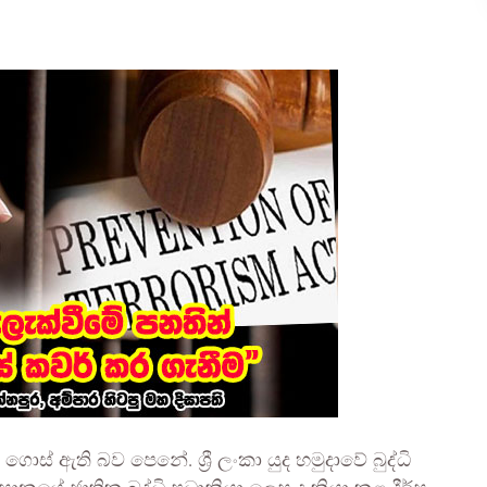
ස් ඇති බව පෙනේ. ශ්‍රී ලංකා යුද හමුදාවේ බුද්ධි