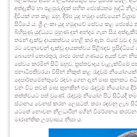
බලකායට අයත් නිලධාරියෙකුව සිටි සුරේෂ් සලේ, අවසානය
අත්දැකීම් හා පළපුරුද්දක් සහිත ජ්‍යෙෂ්ඨතම බුද්ධි නි
දිවියක් ගත කළ ඔහු, දීර්ඝ යුද හමුදා සේවයෙන් විශ්‍
සිටියේ ය. ශ්‍රී ලංකා යුද හමුදාවේ සේවය කළ ජ්‍යෙෂ්
බිහිසුණු යුද්ධයට මුහුණ දුන් අන්දම ගැන සිය අත්දැ
තමන් දැක්වූ දායකත්වය හෙළි කර ඇත. එසේ වුව ද බු
රට වෙනුවෙන් දැක්වූ දායකත්වය පිළිබඳව ප්‍රසිද්ධි
බොහෝ තොරතුරු රාජ්‍ය රහස් ගණයට අයත් වන නිස
සේවය කරමින් සිටි ඔහුව, ත්‍රස්තවාදය වැළැක්වී
ජනාධිපතිවරයා විසින් නිකුත් කළ රැඳවුම් නියෝගය
දෙපාර්තමේන්තුවේ රඳවා ගෙන දැන් මාස තුනකට අධික
වන විට තවත් මාස තුනකින් එම රැඳවුම් නියෝගය දී
තත්ත්වයට පත් වුණේ, රැඳවුම් නියෝග පිට සිටියදී ත
ස්ථානය වෙනස් කරන ලෙසටත්, තමා රඳවනු ලැබ සිට
යටතේ නොවන නිලධාරීන් මගින් විමර්ශනය කරවන ල
මාරාන්තික උපවාසය නිසා ය.