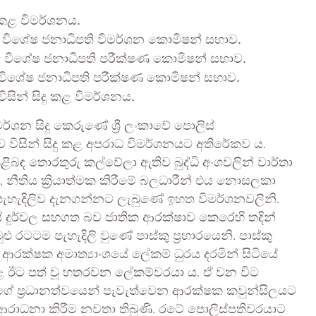
 කළ විමර්ශනය.
ිල්වා විශේෂ ජනාධිපති විමර්ශන කොමිෂන් සභාව.
 ඉමාම් විශේෂ ජනාධිපති පරීක්ෂණ කොමිෂන් සභාව.
ිස් විශේෂ ජනාධිපති පරීක්ෂණ කොමිෂන් සභාව.
ිසින් සිදු කළ විමර්ශනය.
ර්ශන සිදු කෙරුණේ ශ්‍රී ලංකාවේ පොලිස්
ව විසින් සිදු කළ අපරාධ විමර්ශනයට අතිරේකව ය.
 පිළිබඳ තොරතුරු කල්වේලා ඇතිව බුද්ධි අංශවලින් වාර්තා
, නීතිය ක්‍රියාත්මක කිරීමේ බලධාරීන් එය නොසලකා
පැහැදිලිව දැනගන්නට ලැබුණේ ඉහත විමර්ශනවලිනි.
දුර්වල සහගත බව ජාතික ආරක්ෂාව කෙරෙහි තදින්
ු රටටම පැහැදිලි වුණේ පාස්කු ප්‍රහාරයෙනි. පාස්කු
ට ආරක්ෂක අමාත්‍යාංශයේ ලේකම් ධුරය දරමින් සිටියේ
ළ ඊට පත් වූ හතරවන ලේකම්වරයා ය. ඒ වන විට
ගේ ප්‍රධානත්වයෙන් පැවැත්වෙන ආරක්ෂක කවුන්සිලයට
රාධනා කිරීම නවතා තිබුණි. රටේ පොලිස්පතිවරයාට