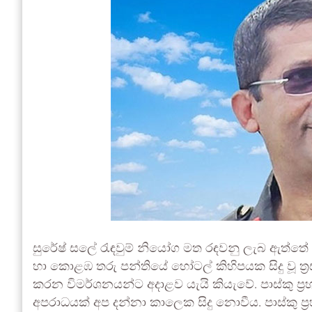
සුරේෂ් සලේ රැඳවුම් නියෝග මත රඳවනු ලැබ ඇත්තේ
හා කොළඹ තරු පන්තියේ හෝටල් කිහිපයක සිදු වූ ත්‍රස
කරන විමර්ශනයන්ට අදාළව යැයි කියැවේ. පාස්කු ප්
අපරාධයක් අප දන්නා කාලෙක සිදු නොවීය. පාස්කු ප්‍