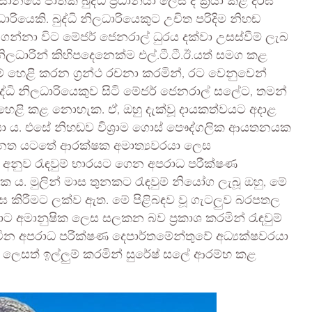
ේ ජාතික බුද්ධි ප්‍රධානියා ලෙස ද ක්‍රියා කළ දීර්ඝ
ලධාරියෙකි. බුද්ධි නිලධාරියෙකුට උචිත පරිදිම නිහඬ
රාම ගන්නා විට මේජර් ජෙනරාල් ධුරය දක්වා උසස්වීම් ලැබ
ඨ නිලධාරීන් කිහිපදෙනෙක්ම එල්.ටී.ටී.ඊ.යත් සමග කළ
කීම් හෙළි කරන ග්‍රන්ථ රචනා කරමින්, රට වෙනුවෙන්
ද්ධි නිලධාරියෙකුව සිටි මේජර් ජෙනරාල් සලේට, තමන්
යේ හෙළි කළ නොහැක. ඒ, ඔහු දැක්වූ දායකත්වයට අදාළ
ා ය. එසේ නිහඬව විශ්‍රාම ගොස් පෞද්ගලික ආයතනයක
මේ පනත යටතේ ආරක්ෂක අමාත්‍යවරයා ලෙස
ක් අනුව රැඳවුම් භාරයට ගෙන අපරාධ පරීක්ෂණ
 ය. මුලින් මාස තුනකට රැඳවුම් නියෝග ලැබූ ඔහු, මේ
ර්ඝ කිරීමට ලක්ව ඇත. මේ පිළිබඳව වූ ගැටලුව බරපතල
මාට අමානුෂික ලෙස සලකන බව ප්‍රකාශ කරමින් රැඳවුම්
ින අපරාධ පරීක්ෂණ දෙපාර්තමේන්තුවේ අධ්‍යක්ෂවරයා
ෙසත් ඉල්ලුම් කරමින් සුරේෂ් සලේ ආරම්භ කළ