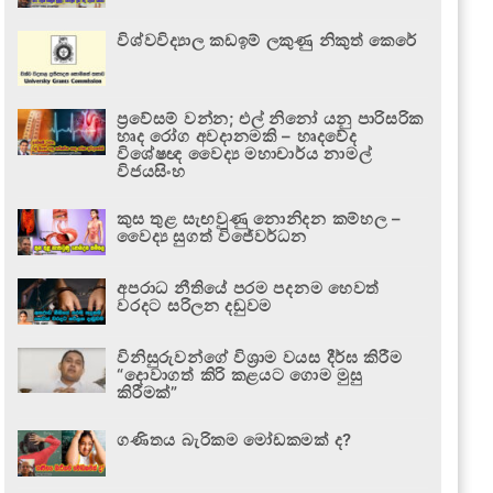
විශ්වවිද්‍යාල කඩඉම් ලකුණු නිකුත් කෙරේ
ප්‍රවේසම් වන්න; එල් නිනෝ යනු පාරිසරික
හෘද රෝග අවදානමකි – හෘදවේද
විශේෂඥ වෛද්‍ය මහාචාර්ය නාමල්
විජයසිංහ
කුස තුළ සැඟවුණු නොනිදන කම්හල –
වෛද්‍ය සුගත් විජේවර්ධන
අපරාධ නීතියේ පරම පදනම හෙවත්
වරදට සරිලන දඬුවම
විනිසුරුවන්ගේ විශ්‍රාම වයස දීර්ඝ කිරීම
“දොවාගත් කිරි කළයට ගොම මුසු
කිරීමක්”
ගණිතය බැරිකම මෝඩකමක් ද?