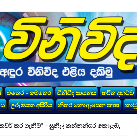
්
එතෙර - මෙතෙර
විනිවිද සායනය
හරිත දනව්ව
කය
උරුමයක අසිරිය
නිතර නොඇසෙන කතා
කාටූ
් කවර් කර ගැනීම” – සුනිල් කන්නන්ගර කොළඹ,