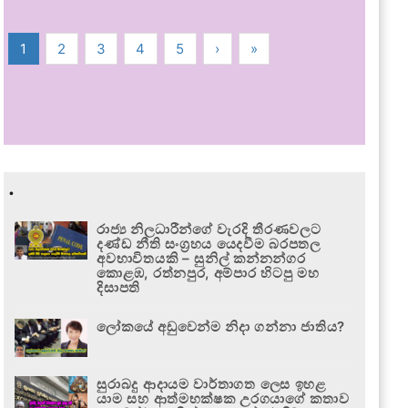
1
2
3
4
5
›
»
.
රාජ්‍ය නිලධාරීන්ගේ වැරදි තීරණවලට
දණ්ඩ නීති සංග්‍රහය යෙදවීම බරපතල
අවභාවිතයකි – සුනිල් කන්නන්ගර
කොළඹ, රත්නපුර, අම්පාර හිටපු මහ
දිසාපති
ලෝකයේ අඩුවෙන්ම නිදා ගන්නා ජාතිය?
සුරාබදු ආදායම වාර්තාගත ලෙස ඉහළ
යාම සහ ආත්මභක්ෂක උරගයාගේ කතාව