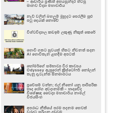
– ආචාර්ය ප්‍රණීත් අභයසුන්දර හිටපු
මානව විද්‍යා මහාචාර්ය
නැව් වලින් බහලුම් මුහුදට පෙරලීම සුළු
පටු දෙයක් නොවේ
විශ්වවිද්‍යාල කඩඉම් ලකුණු නිකුත් කෙරේ
ගොවි ගතට සුවයත් හිතට නිවනත් සදන
AI ගොවිතැන ළඟදීම අපටත්
හෝමර්ගේ සම්භාව්‍ය වීර කාව්‍යය
Odyssey ඇසුරෙන් ක්‍රිස්ටෝෆර් නෝලන්
තැනූ දැවැන්ත සිනමාපටය
ප්‍රවේසම් වන්න; එල් නිනෝ යනු පාරිසරික
හෘද රෝග අවදානමකි – හෘදවේද
විශේෂඥ වෛද්‍ය මහාචාර්ය නාමල්
විජයසිංහ
අපරාධ නීතියේ පරම පදනම හෙවත්
වරදට සරිලන දඬුවම