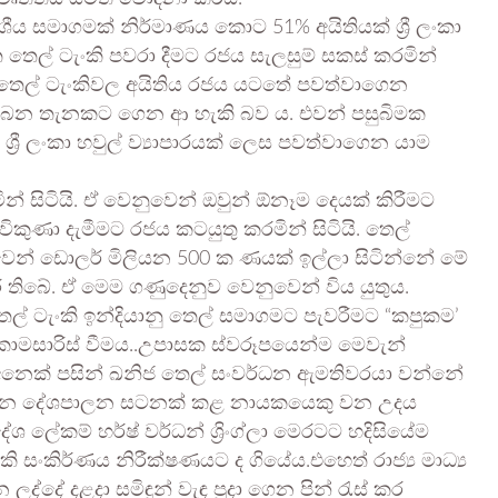
ීය සමාගමක් නිර්මාණය කොට 51% අයිතියක් ශ්‍රී ලංකා
ෙල් ටැංකි පවරා දීමට රජය සැලසුම් සකස් කරමින්
ෙම තෙල් ටැංකිවල අයිතිය රජය යටතේ පවත්වාගෙන
බ ලබන තැනකට ගෙන ආ හැකි බව ය. එවන් පසුබිමක
 ශ්‍රී ලංකා හවුල් ව්‍යාපාරයක් ලෙස පවත්වාගෙන යාම
ින් සිටියි. ඒ වෙනුවෙන් ඔවුන් ඕනෑම දෙයක් කිරීමට
ිකුණා දැමීමට රජය කටයුතු කරමින් සිටියි. තෙල්
වෙන් ඩොලර් මිලියන 500 ක ණයක් ඉල්ලා සිටින්නේ මේ
 තිබේ. ඒ මෙම ගණුදෙනුව වෙනුවෙන් විය යුතුය.
ල් ටැංකි ඉන්දියානු තෙල් සමාගමට පැවරීමට “කපුකම’
හකොමසාරිස් වීමය..උපාසක ස්වරූපයෙන්ම මෙවැන්
.අනෙක් පසින් ඛනිජ තෙල් සංවර්ධන ඇමතිවරයා වන්නේ
ැරෙන දේශපාලන සටනක් කළ නායකයෙකු වන උදය
ශ ලේකම් හර්ෂ් වර්ධන් ශ්‍රිංග්ලා මෙරටට හදිසියේම
ි සංකිර්ණය නිරීක්ෂණයට ද ගියේය.එහෙත් රාජ්‍ය මාධ්‍ය
්දේ දළදා සමිඳුන් වැඳ පුදා ගෙන පින් රැස් කර