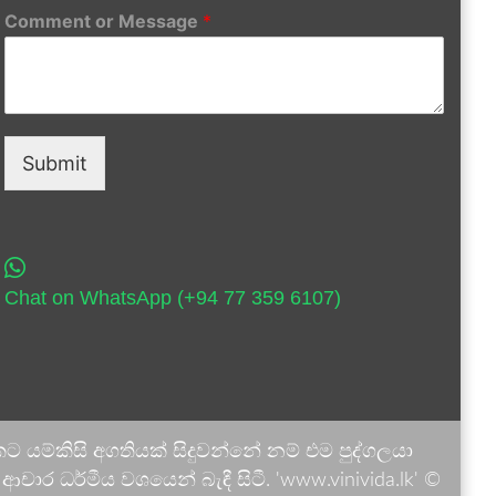
Comment or Message
*
Submit
Chat on WhatsApp (+94 77 359 6107)
 යම්කිසි අගතියක් සිදුවන්නේ නම් එම පුද්ගලයා
ාර ධර්මීය වශයෙන් බැඳී සිටී. 'www.vinivida.lk' ©