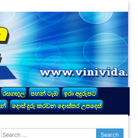
රසගඟුල
පහන් ටැඹ
ඉරා අදුරුපට
න්
දොස් දුරු කරවන දොස්තර උපදෙස්