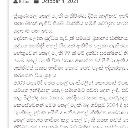
October 4, 2021
Editor
ත්‍රීකුණාමල තෙල් ටැංකි සංකිර්ණය දීර්ඝ කාලීනව 
කතා බහක් ඇතිව තිබේ. වෘත්තීය සමිති චෝදනා කරන
සුදානම් වන බවය.
දෙවන ලෝක යුද්ධය පැවැති සමයේ බ්‍රිතාන්‍ය ජාතිකයන
යුද්ධය පවතිද්දී තෙල් හිගයක් ඇතිවීම වලකා ගැනීමට
හේතුවෙන් තෙල් ටැංකි 99 ක් මේ දක්වා සුරක්ෂිතව ත
මෙම තෙල් ටැංකි චින වරාය ආසන්නයේ පිහිටා ඇති 
ශක්තිමත් යකඩ භාවිතා කොට මෙම ටැංකි ඉදිකරනුයේ 
කරගෙන විය යුතු ය.
2003 වසරේදී මෙම තෙල් ටැංකිවලින් කොටසක් එවක ප
යටතේ ඉන්දියානු තෙල් සමාගමට පවරා දෙන ලදී.. 
කළ මිලින්ද මොරගොඩ ඉන්දියාව සමග කළ ගණුදෙනුවට
කෙසේවෙතත් මෙම තෙල් ටැංකි බදු ගිවිසුම 2024 දී අ
ටැංකිවල පූර්ණ අයිතිය ඛනිජ තෙල් නීතිගත සංස්ථාව
තෙල් සමාගම භාවිතා කළ තෙල් ටැංකි සමඟ තවත් ත
කිරීමට රජය සුදානම් වන බව ඛනිජ තෙල් සංස්ථාවේ 