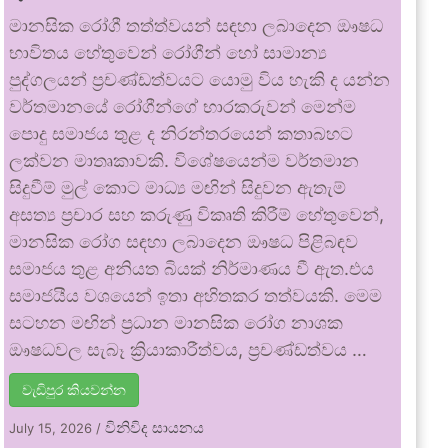
මානසික රෝගී තත්ත්වයන් සඳහා ලබාදෙන ඖෂධ
භාවිතය හේතුවෙන් රෝගීන් හෝ සාමාන්‍ය
පුද්ගලයන් ප්‍රචණ්ඩත්වයට යොමු විය හැකි ද යන්න
වර්තමානයේ රෝගීන්ගේ භාරකරුවන් මෙන්ම
පොදු සමාජය තුළ ද නිරන්තරයෙන් කතාබහට
ලක්වන මාතෘකාවකි. විශේෂයෙන්ම වර්තමාන
සිදුවීම් මුල් කොට මාධ්‍ය මඟින් සිදුවන ඇතැම්
අසත්‍ය ප්‍රචාර සහ කරුණු විකෘති කිරීම් හේතුවෙන්,
මානසික රෝග සඳහා ලබාදෙන ඖෂධ පිළිබඳව
සමාජය තුළ අනියත බියක් නිර්මාණය වී ඇත.එය
සමාජයීය වශයෙන් ඉතා අහිතකර තත්වයකි. මෙම
සටහන මඟින් ප්‍රධාන මානසික රෝග නාශක
ඖෂධවල සැබෑ ක්‍රියාකාරීත්වය, ප්‍රචණ්ඩත්වය …
වැඩිපුර කියවන්න
විනිවිද සායනය
July 15, 2026
/