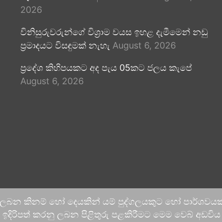
2026
විනිසුරුවරුන්ගේ විශ්‍රාම වයස ඉහළ දැමීමෙන් නඩු
ප්‍රමාදයට විසඳුමක් නැහැ
August 6, 2026
ප්‍රදේශ කිහිපයකට අද පැය 05කට ජලය කැපේ
August 6, 2026
 ලබන කිනම් හෝ දෙයකින් යම් පුද්ගලයකුට හෝ පාර්ශවයකට
දිරිපත් කරනු ලබන පිළිතුරු පළකිරීමට මෙම වෙබ් අඩවිය ආච