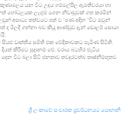
රිකුණාමලය යන විට උදය ගම්මල්පිල ඇමතිවරයා හා
ෙනත් හෝටලයක ලැගුම් ගෙන නිවාඩුවක් ගත කරමින්
ුන් අසාධ්‍ය තත්වයට පත් ව “පණ අදින “විට ඔවුන්
් ද මිලදි ගන්නා බව කියූ ආණ්ඩුව දැන් ඩොලර් සොයා
යි.
සියළු වෘත්තීය සමිති එක වේදිකාවකට පැමිණ සිටිති.
ියත් කිරීමට සුදානම් වේ. වරාය බටහිර ජැටිය
දෙන විට බලා සිටි ජනතාව තවදුරටත්බ තෘෂ්නිම්භූතව
ශ්‍රී ලංකාවේ සංචාරක ප්‍රවර්ධනයට යොහානි