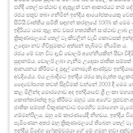
එහිදී තෙල් සංස්ථාව ද ඇතුළත් වන ආකාරයට නම් දේශ
රජය සතුව තබා ගනිමින් ඉන්දීය ආයෝජකයෙකු වෙත ත
සිටියි.වෘත්තීය සමිති සඳහන් කරනුයේ 100% ක් ම
ඉදිරියට යාම තුළ තව වසර හතරකින් සංස්ථාව ලා
ත්‍රිකුණාමලයේ තෙල් ටැංකිවලින් වැඩි කොටසක් ඉන්දු
උදෙසා නව ගිවිසුමකට අත්සන් තැබීමට නියමිත ය.
රජය මේ වන විට දැඩි ඩොලර් අහේනියකින් පීඩා විඳිම
සුදානම්ය. ඩොලර් ලබා ගැනීම උදෙසා ජාතික සම්පත් ව
ආනයනය කිරීමට ද මුදල් නොමැති ආණ්ඩුව ඉන්දියා
අවදියේය. එය ලබාදීමට ඉන්දීය රජය කැමැත්ත පළකර
දෛවෝපගත තවත් සිදුවීමක් වන්නේ 2003 දී මෙම තෙ
කළ මිලින්ද මොරගොඩ අද ඉන්දියාවේ ශ්‍රී ලංකා ම
කොන්තරාත්තු ඉටු කිරීමට ඔහුට යස අගේට පුළුවන
ජාතික සම්පත් විකුණනවාට එරෙහිව මරාගෙන ම
ගම්මන්පිලය. ඔහු මේ කාරණයේදී නිහඩය. ඉන්දීය විදේ
පැමිණෙන අතර ඔහු ත්‍රිකුණාමලයේ තිබෙන තෙල් ටැංක
ඉන්දීය විදේශ ලේකම්වරයා ගේ මේ ගමන හුවා දක්වන ලද