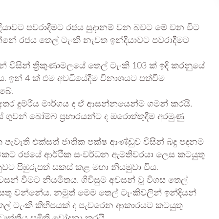
ඉන්දියාවට පවරාදීමට රජය සුදානම් වන බවට මේ වන විට
්නේ රජය තෙල් ටැංකි නැවත ඉන්දියාවට පවරාදීමට
් විසින් ත්‍රිකුණාමලයේ තෙල් ටැංකි 103 ක් ඉදි කරනුයේ
ය. ඉන් 4 ක් එම අවධියේදීම විනාශයට පත්වීම
ිබේ.
අතර දුම්රිය මාර්ගය ද ඒ ආසන්නයෙන්ම ගමන් කරයි.
ගුවන් බෝම්බ ප්‍රහාරයන්ට ද ඔරොත්තුදීම අරමුණු
ැවැති එක්සත් ජාතික පක්ෂ ආණ්ඩුව විසින් බදු පදනම
එවකට රජයේ ආර්ථික සංවර්ධන ඇමතිවරයා ලෙස කටයුතු
 පිඹුරුපත් සකස් කළ මහා නියමුවා විය.
වසන් වීමට නියමිතය. ගිවිසුම අවසන් වූ විගස තෙල්
 සතු වන්නේය. නමුත් මෙම තෙල් ටැංකිවලින් ඉන්දියන්
ෙල් ටැංකි කිහිපයක් ද පැවරෙන ආකාරයට කටයුතු
වෘත්තීය සමිති චෝදනා කරයි.