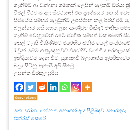
ගැනීමට ආ වන්දනා ගමනක් ලෙසිනි.ලේකම් වරයා ත්‍
විමල් වීරවංශ ඇමතිවරයාත් එම ප්‍රදේශයට ගොස් ව
සිටියේය.සමහර ලෙඩුන්ට උපස්ථාන කළ පිරිස් එම ලෙඩ
බලන්නට යති.යහපාලන ආණ්ඩුව විකිණු ජාතික සම්පත
ගැනීම වෙනුවෙන් රටේ ජාතික සම්පත් විකුණමින් සිටි
තෙල් ටැංකි විකිණිමට එරෙහිව ඛනිජ තෙල් සංස්ථාවේ 
ඔවුන් මෙම ගණුදෙනුවට එරෙහිව වෘත්තීය අරගලයක් ද
ඉන්දියාවට දෙන විට, යුගදනවි බලාගාරය ඇමරිකාවට 
බලා සිටිනු ඇතැයි අපි සිතමු.
ලසන්ත වීරකුලසූරිය
එතෙර - මෙතෙර
කොරෝනා එන්නත නොගත් අය පිළිබඳව තොරතුරු
එක්රැස් කෙරේ