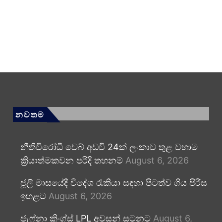
නවතම
නීතිවිරෝධී වෙබ් අඩවි 24ක් ලංකාව තුළ වහාම
ක්‍රියාත්මකවන පරිදි තහනම්
August 6, 2026
ජූලි මාසයේදී විදේශ රැකියා සඳහා පිටත්ව ගිය පිරිස
ඉහළට
August 6, 2026
ජැෆ්නා කිංග්ස් LPL අවසන් සටනට
August 6,