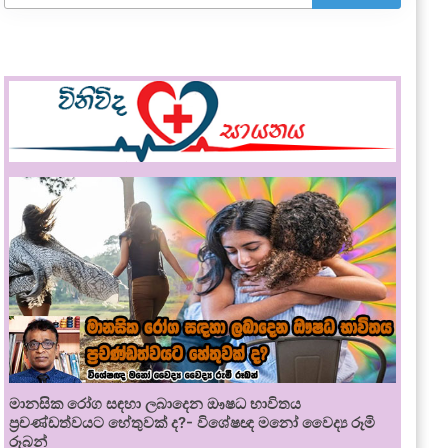
මානසික රෝග සඳහා ලබාදෙන ඖෂධ භාවිතය
ප්‍රචණ්ඩත්වයට හේතුවක් ද?- විශේෂඥ මනෝ වෛද්‍ය රූමි
රූබන්