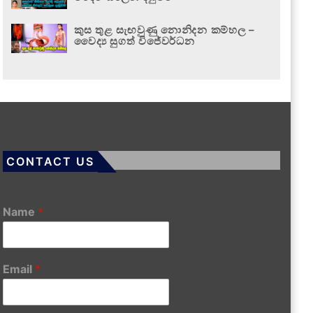
කුස තුළ සැඟවුණු නොනිදන කම්හල –
වෛද්‍ය සුගත් විජේවර්ධන
CONTACT US
Name
*
Email
*