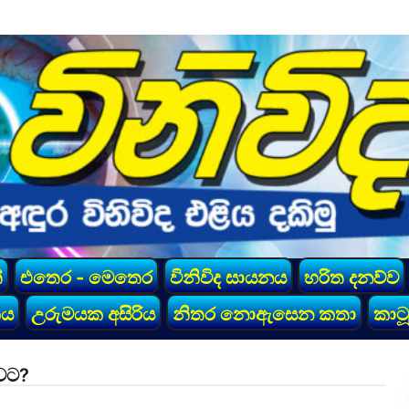
්
එතෙර - මෙතෙර
විනිවිද සායනය
හරිත දනව්ව
කය
උරුමයක අසිරිය
නිතර නොඇසෙන කතා
කාටූ
ාවට?