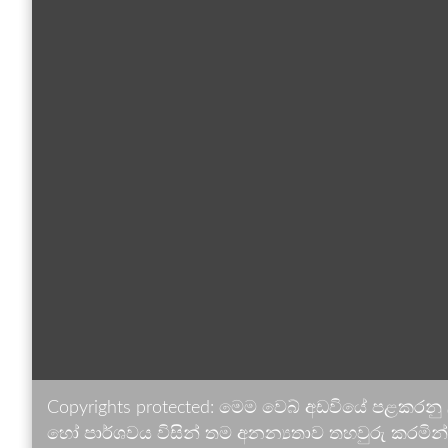
Copyrights protected: මෙම වෙබ් අඩවියේ පළකරනු
හෝ පාර්ශවය විසින් තම අනන්‍යතාව තහවුරු කරමින් ඉ