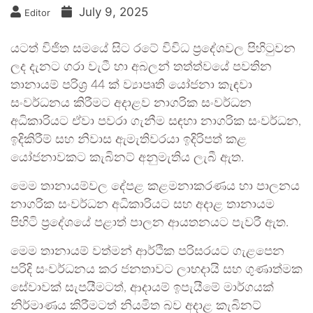
July 9, 2025
Editor
යටත් විජිත සමයේ සිට රටේ විවිධ ප්‍රදේශවල පිහිටුවන
ලද දැනට ගරා වැටී හා අබලන් තත්ත්වයේ පවතින
තානායම් පරිශ්‍ර 44 ක් ව්‍යාපෘති යෝජනා කැඳවා
සංවර්ධනය කිරීමට අදාළව නාගරික සංවර්ධන
අධිකාරියට ඒවා පවරා ගැනීම සඳහා නාගරික සංවර්ධන,
ඉදිකිරීම් සහ නිවාස ඇමැතිවරයා ඉදිරිපත් කළ
යෝජනාවකට කැබිනට් අනුමැතිය ලැබී ඇත.
මෙම තානායම්වල දේපළ කළමනාකරණය හා පාලනය
නාගරික සංවර්ධන අධිකාරියට සහ අදාළ තානායම
පිහිටි ප්‍රදේශයේ පළාත් පාලන ආයතනයට පැවරී ඇත.
මෙම තානායම් වත්මන් ආර්ථික පරිසරයට ගැළපෙන
පරිදි සංවර්ධනය කර ජනතාවට ලාභදායි සහ ගුණාත්මක
සේවාවක් සැපයීමටත්, ආදායම් ඉපැයීමේ මාර්ගයක්
නිර්මාණය කිරීමටත් නියමිත බව අදාළ කැබිනට්