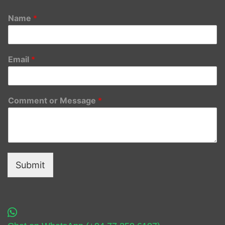
Name
*
Email
*
Comment or Message
*
Submit