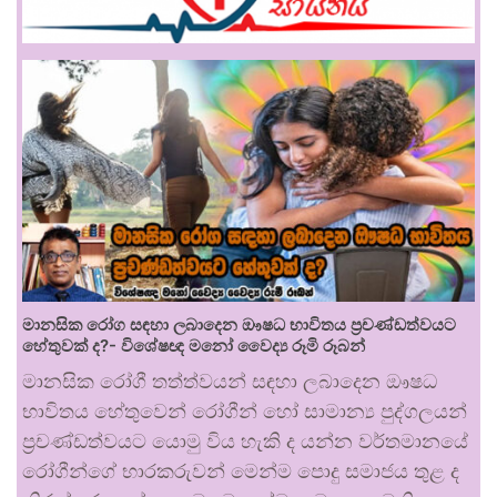
මානසික රෝග සඳහා ලබාදෙන ඖෂධ භාවිතය ප්‍රචණ්ඩත්වයට
හේතුවක් ද?- විශේෂඥ මනෝ වෛද්‍ය රූමි රූබන්
මානසික රෝගී තත්ත්වයන් සඳහා ලබාදෙන ඖෂධ
භාවිතය හේතුවෙන් රෝගීන් හෝ සාමාන්‍ය පුද්ගලයන්
ප්‍රචණ්ඩත්වයට යොමු විය හැකි ද යන්න වර්තමානයේ
රෝගීන්ගේ භාරකරුවන් මෙන්ම පොදු සමාජය තුළ ද