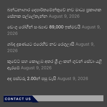
බන්ධනාගාර දෙපාර්තමේන්තුවේ නව මාධ්‍ය ප්‍රකාශක
සේනක පල්ලේතැන්න
August 9, 2026
ඩෙංගු රෝගීන් සංඛ්‍යාව 89,000 ඉක්මවයි
August 9,
2026
ශබ්ද දූෂණයට එරෙහිව නව රෙගුලාසි
August 9,
2026
කුවේට් සහ කොළඹ අතර ශ්‍රී ලංකන් ගුවන් සේවා යළි
ඇරඹේ
August 9, 2026
අද පස්වරු 2.00න් පසු වැසි
August 9, 2026
CONTACT US