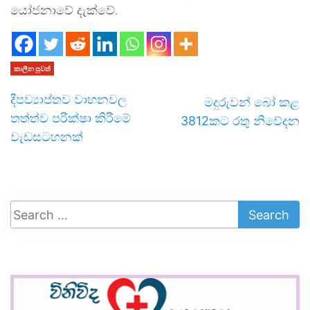
යෝජනාවේ දැක්වේ.
කාලීන පුවත්
දීපව්‍යාප්තව වාහනවල
මදු­රු­වන් බෝ කළ
තත්ත්ව පරීක්ෂා කිරීමේ
3812කට රතු නිවේ­දන
වැඩසටහනක්