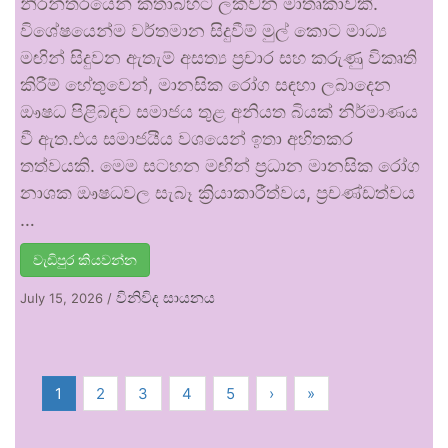
නිරන්තරයෙන් කතාබහට ලක්වන මාතෘකාවකි.
විශේෂයෙන්ම වර්තමාන සිදුවීම් මුල් කොට මාධ්‍ය
මඟින් සිදුවන ඇතැම් අසත්‍ය ප්‍රචාර සහ කරුණු විකෘති
කිරීම් හේතුවෙන්, මානසික රෝග සඳහා ලබාදෙන
ඖෂධ පිළිබඳව සමාජය තුළ අනියත බියක් නිර්මාණය
වී ඇත.එය සමාජයීය වශයෙන් ඉතා අහිතකර
තත්වයකි. මෙම සටහන මඟින් ප්‍රධාන මානසික රෝග
නාශක ඖෂධවල සැබෑ ක්‍රියාකාරීත්වය, ප්‍රචණ්ඩත්වය
…
වැඩිපුර කියවන්න
විනිවිද සායනය
July 15, 2026
/
1
2
3
4
5
›
»