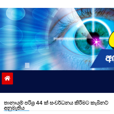
Skip
to
content
vinivida.lk
තානායම් පරිශ්‍ර 44 ක් සංවර්ධනය කිරීමට කැබිනට්
අනුමැතිය