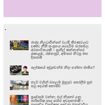
.
රාජ්‍ය නිලධාරීන්ගේ වැරදි තීරණවලට
දණ්ඩ නීති සංග්‍රහය යෙදවීම බරපතල
අවභාවිතයකි – සුනිල් කන්නන්ගර
කොළඹ, රත්නපුර, අම්පාර හිටපු මහ
දිසාපති
ලෝකයේ අඩුවෙන්ම නිදා ගන්නා ජාතිය?
නැව් වලින් බහලුම් මුහුදට පෙරලීම සුළු
පටු දෙයක් නොවේ
ප්‍රවේසම් වන්න; එල් නිනෝ යනු
පාරිසරික හෘද රෝග අවදානමකි –
හෘදවේද විශේෂඥ වෛද්‍ය මහාචාර්ය