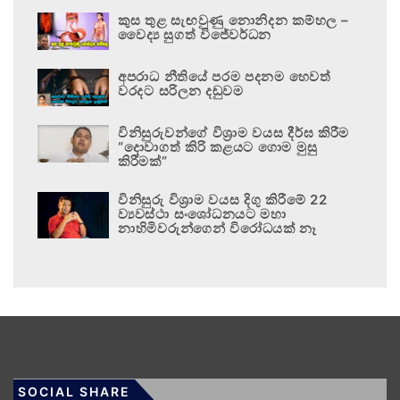
කුස තුළ සැඟවුණු නොනිදන කම්හල –
වෛද්‍ය සුගත් විජේවර්ධන
අපරාධ නීතියේ පරම පදනම හෙවත්
වරදට සරිලන දඬුවම
විනිසුරුවන්ගේ විශ්‍රාම වයස දීර්ඝ කිරීම
“දොවාගත් කිරි කළයට ගොම මුසු
කිරීමක්”
විනිසුරු විශ්‍රාම වයස දිගු කිරීමේ 22
ව්‍යවස්ථා සංශෝධනයට මහා
නාහිමිවරුන්ගෙන් විරෝධයක් නෑ
SOCIAL SHARE