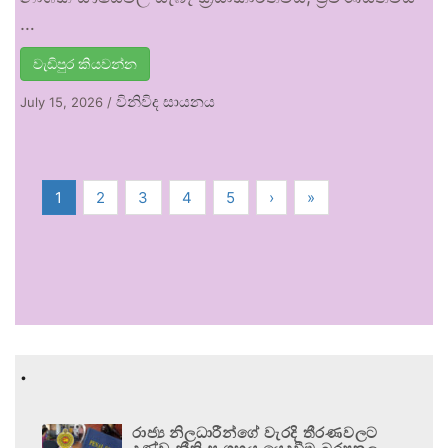
…
වැඩිපුර කියවන්න
විනිවිද සායනය
July 15, 2026
/
1
2
3
4
5
›
»
.
රාජ්‍ය නිලධාරීන්ගේ වැරදි තීරණවලට