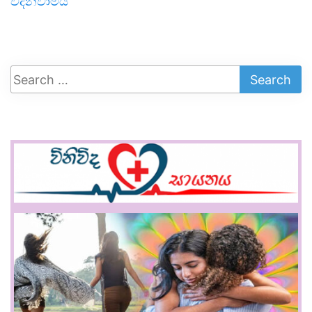
වදිනවාමයි