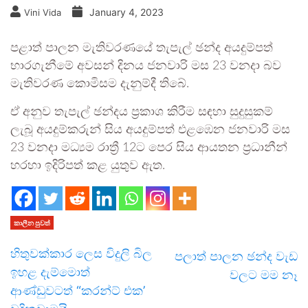
January 4, 2023
Vini Vida
පළාත් පාලන මැතිවරණයේ තැපැල් ඡන්ද අයදුම්පත්
භාරගැනීමේ අවසන් දිනය ජනවාරි මස 23 වනදා බව
මැතිවරණ කොමිසම දැනුම්දී තිබේ.
ඒ අනුව තැපැල් ඡන්දය ප්‍රකාශ කිරීම සඳහා සුදුසුකම්
ලැබූ අයදුම්කරුන් සිය අයදුම්පත් එළඹෙන ජනවාරි මස
23 වනදා මධ්‍යම රාත්‍රී 12ට පෙර සිය ආයතන ප්‍රධානීන්
හරහා ඉදිරිපත් කළ යුතුව ඇත.
කාලීන පුවත්
හිතුවක්කාර ලෙස විදුලි බිල
පලාත් පාලන ඡන්ද වැඩ
ඉහළ දැම්මොත්
වලට මම නෑ
ආණ්ඩුවටත් “කරන්ට් එක’