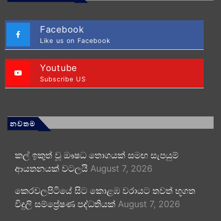
Facebook
Like us on Facebook
Youtube
Subscribe US
නවතම
කල් ඉකුත් වූ ඖෂධ තොගයක් සමඟ සැපයුම්
ආයතනයක් වටලයි
August 7, 2026
කෙරවලපිටියේ සිට කොළඹ වරායට තවත් භූගත
විදුලි සම්ප්‍රේෂණ පද්ධතියක්
August 7, 2026