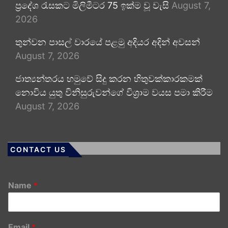
ප්‍රදේශ රැසකට මිලිමීටර 75 ඉක්ම වූ වැසි
August 7,
2026
තුන්වන පාසල් වාරයේ පළමු අදියර අදින් අවසන්
August 7, 2026
ජාත්‍යන්තරය හමුවේ සිදු කරන හිතුවක්කාරකමක්
නොවිය යුතු විනිසුරුවන්ගේ විශ්‍රාම වයස පමා කිරීම
August 7, 2026
CONTACT US
Name
*
Email
*