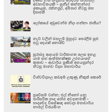
දණ්ඩ නීති සංග්‍රහය යෙදවීම බරපතල
අවභාවිතයකි – සුනිල් කන්නන්ගර
කොළඹ, රත්නපුර, අම්පාර හිටපු මහ
දිසාපති
ලෝකයේ අඩුවෙන්ම නිදා ගන්නා ජාතිය?
නැව් වලින් බහලුම් මුහුදට පෙරලීම සුළු
පටු දෙයක් නොවේ
සුරාබදු ආදායම වාර්තාගත ලෙස ඉහළ
යාම සහ ආත්මභක්ෂක උරගයාගේ
කතාව – ආචාර්ය ප්‍රණීත් අභයසුන්දර
හිටපු මානව විද්‍යා මහාචාර්ය
විශ්වවිද්‍යාල කඩඉම් ලකුණු නිකුත් කෙරේ
ප්‍රවේසම් වන්න; එල් නිනෝ යනු
පාරිසරික හෘද රෝග අවදානමකි –
හෘදවේද විශේෂඥ වෛද්‍ය මහාචාර්ය
නාමල් විජයසිංහ