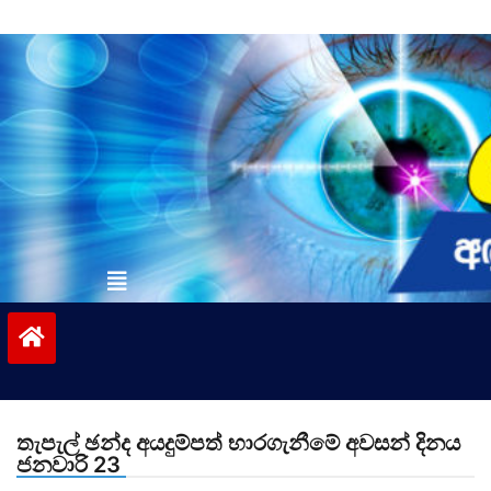
Skip
to
content
vinivida.lk
තැපැල් ඡන්ද අයදුම්පත් භාරගැනීමේ අවසන් දිනය
ජනවාරි 23