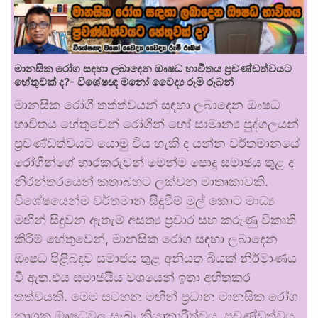
මානසික රෝග සඳහා ලබාදෙන ඖෂධ භාවිතය ප්‍රචණ්ඩත්වයට
හේතුවක් ද?- විශේෂඥ මනෝ වෛද්‍ය රූමි රූබන්
මානසික රෝගී තත්ත්වයන් සඳහා ලබාදෙන ඖෂධ
භාවිතය හේතුවෙන් රෝගීන් හෝ සාමාන්‍ය පුද්ගලයන්
ප්‍රචණ්ඩත්වයට යොමු විය හැකි ද යන්න වර්තමානයේ
රෝගීන්ගේ භාරකරුවන් මෙන්ම පොදු සමාජය තුළ ද
නිරන්තරයෙන් කතාබහට ලක්වන මාතෘකාවකි.
විශේෂයෙන්ම වර්තමාන සිදුවීම් මුල් කොට මාධ්‍ය
මඟින් සිදුවන ඇතැම් අසත්‍ය ප්‍රචාර සහ කරුණු විකෘති
කිරීම් හේතුවෙන්, මානසික රෝග සඳහා ලබාදෙන
ඖෂධ පිළිබඳව සමාජය තුළ අනියත බියක් නිර්මාණය
වී ඇත.එය සමාජයීය වශයෙන් ඉතා අහිතකර
තත්වයකි. මෙම සටහන මඟින් ප්‍රධාන මානසික රෝග
නාශක ඖෂධවල සැබෑ ක්‍රියාකාරීත්වය, ප්‍රචණ්ඩත්වය