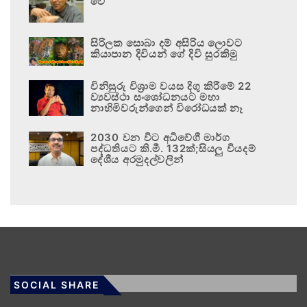
වේ
සිරිලක සොබා දම් අසිරිය ලොවට
කියාපාන දිවියන් ගේ දිවි සුරකිමු
විනිසුරු විශ්‍රාම වයස දිගු කිරීමේ 22
ව්‍යවස්ථා සංශෝධනයට මහා
නාහිමිවරුන්ගෙන් විරෝධයක් නෑ
2030 වන විට අධිවේගී මාර්ග
පද්ධතියට කි.මී. 132ක්;සියලු වියදම්
දේශීය අරමුදල්වලින්
SOCIAL SHARE