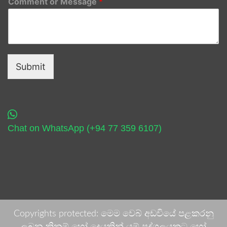
Comment or Message
*
Submit
Chat on WhatsApp (+94 77 359 6107)
Copyrights protected: මෙම වෙබ් අඩවියේ පළකරනු
ලබන කිනම් හෝ දෙයකින් යම් පුද්ගලයකුට හෝ