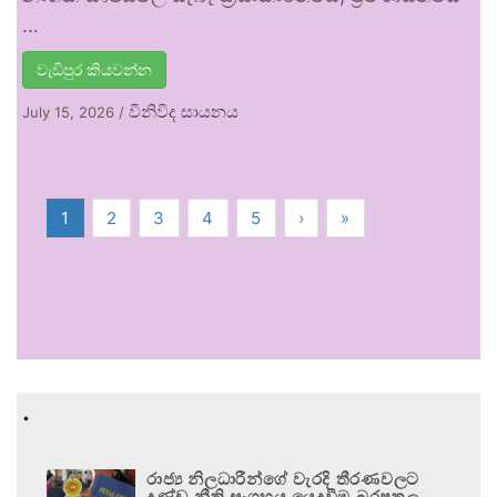
…
වැඩිපුර කියවන්න
විනිවිද සායනය
July 15, 2026
/
1
2
3
4
5
›
»
.
රාජ්‍ය නිලධාරීන්ගේ වැරදි තීරණවලට
දණ්ඩ නීති සංග්‍රහය යෙදවීම බරපතල