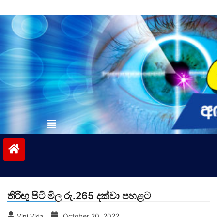
Skip
to
content
vinivida.lk
තිරිඟු පිටි මිල රු.265 දක්වා පහළට
October 20, 2022
Vini Vida