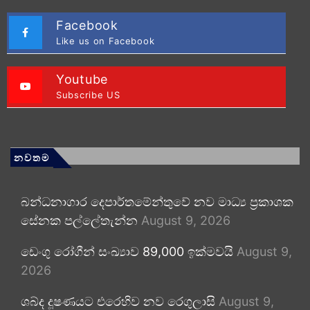
Facebook
Like us on Facebook
Youtube
Subscribe US
නවතම
බන්ධනාගාර දෙපාර්තමේන්තුවේ නව මාධ්‍ය ප්‍රකාශක
සේනක පල්ලේතැන්න
August 9, 2026
ඩෙංගු රෝගීන් සංඛ්‍යාව 89,000 ඉක්මවයි
August 9,
2026
ශබ්ද දූෂණයට එරෙහිව නව රෙගුලාසි
August 9,