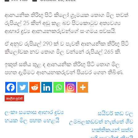
ආනයනික තිරිඟු පිටි කිලෝ ග්‍රෑමයක තොග මිල තවත්
රුපියල් 25 කින් අඩු කළ බව පිටකොටුව අත්‍යවශ්‍ය
ආහාර ද්‍රව්‍ය ආනයනකරුවන්ගේ සංගමය පවසයි.
ඒ අනුව රුපියල් 290 ක් ව පැවති ආනයනික තිරිඟු පිටි
කිලෝවක නව තොග මිල වන්නේ රුපියල් 265 කි.
ඉකුත් සතිය තුළ ද ආනයනික තිරිඟු පිටි තොග මිල
පහත දැමීමට ආනයනකරුවන් පියවර ගෙන තිබිණ.
කාලීන පුවත්
ලංකා සතොස ආහාර ද්‍රව්‍ය
සයිවර් කඩ වල
හයක මිල පහත හෙළයි
උම්බලකඩවත් නැත්තේ ශිව
භක්තිකයන් සත්ව