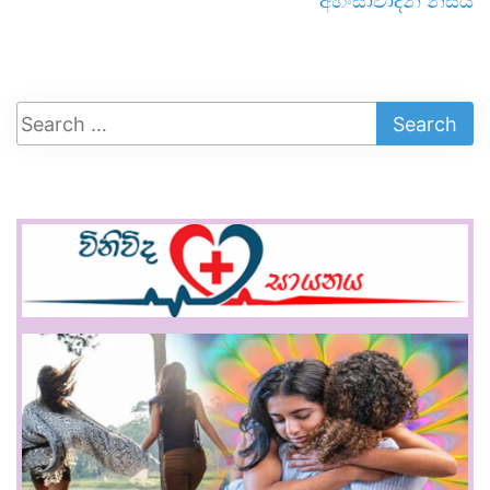
අහිංසාවාදීන් නිසයි