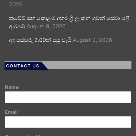
2026
කුවේට් සහ කොළඹ අතර ශ්‍රී ලංකන් ගුවන් සේවා යළි
ඇරඹේ
August 9, 2026
අද පස්වරු 2.00න් පසු වැසි
August 9, 2026
CONTACT US
Name
*
Email
*