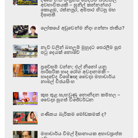
අවභාවිතයකි – සුනිල් කන්නන්ගර
කොළඹ, රත්නපුර, අම්පාර හිටපු මහ
දිසාපති
ලෝකයේ අඩුවෙන්ම නිදා ගන්නා ජාතිය?
නැව් වලින් බහලුම් මුහුදට පෙරලීම සුළු
පටු දෙයක් නොවේ
ප්‍රවේසම් වන්න; එල් නිනෝ යනු
පාරිසරික හෘද රෝග අවදානමකි –
හෘදවේද විශේෂඥ වෛද්‍ය මහාචාර්ය
නාමල් විජයසිංහ
කුස තුළ සැඟවුණු නොනිදන කම්හල –
වෛද්‍ය සුගත් විජේවර්ධන
ගණිතය බැරිකම මෝඩකමක් ද?
මහාචාර්ය විමල් දිසානායක අභාවප්‍රාප්ත