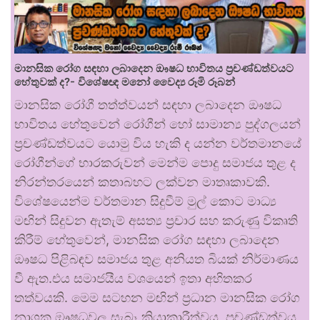
මානසික රෝග සඳහා ලබාදෙන ඖෂධ භාවිතය ප්‍රචණ්ඩත්වයට
හේතුවක් ද?- විශේෂඥ මනෝ වෛද්‍ය රූමි රූබන්
මානසික රෝගී තත්ත්වයන් සඳහා ලබාදෙන ඖෂධ
භාවිතය හේතුවෙන් රෝගීන් හෝ සාමාන්‍ය පුද්ගලයන්
ප්‍රචණ්ඩත්වයට යොමු විය හැකි ද යන්න වර්තමානයේ
රෝගීන්ගේ භාරකරුවන් මෙන්ම පොදු සමාජය තුළ ද
නිරන්තරයෙන් කතාබහට ලක්වන මාතෘකාවකි.
විශේෂයෙන්ම වර්තමාන සිදුවීම් මුල් කොට මාධ්‍ය
මඟින් සිදුවන ඇතැම් අසත්‍ය ප්‍රචාර සහ කරුණු විකෘති
කිරීම් හේතුවෙන්, මානසික රෝග සඳහා ලබාදෙන
ඖෂධ පිළිබඳව සමාජය තුළ අනියත බියක් නිර්මාණය
වී ඇත.එය සමාජයීය වශයෙන් ඉතා අහිතකර
තත්වයකි. මෙම සටහන මඟින් ප්‍රධාන මානසික රෝග
නාශක ඖෂධවල සැබෑ ක්‍රියාකාරීත්වය, ප්‍රචණ්ඩත්වය