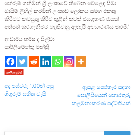
තේරුම් ගනිමින් ශ්‍රී ලංකාවේ තිබෙන වෙළෙඳ සීමා
මායිම් ලිහිල් කරමින් ලංකාව ලෝකය සමග එකතු
කිරීමට කටයුතු කිරීම තුළින් තවත් ජයග්‍රහණ රැසක්
අත්පත් කරගැනීමට හැකිවනු ඇතැයි අවධාරණය කරමි.”
ආචාර්ය හර්ෂ ද සිල්වා
පාර්ලිමේන්තු මන්ත්‍රී
කාලීන පුවත්
අද පස්වරු 1.00න් පසු
ඇසළ පෙරහැර සඳහා
ගිගුරුම් සහිත වැසි
පොලීසියෙන් තොරතුරු
කළමනාකරණ පද්ධතියක්