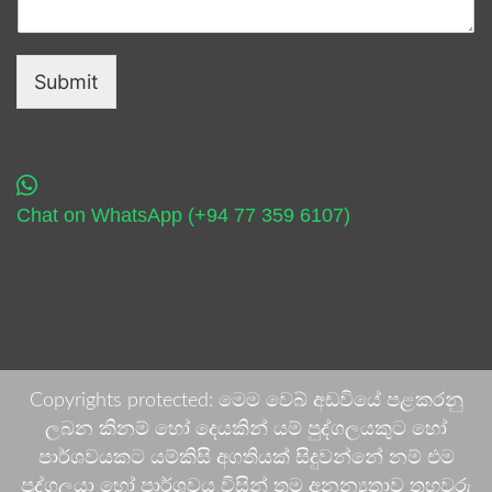
Submit
Chat on WhatsApp (+94 77 359 6107)
Copyrights protected: මෙම වෙබ් අඩවියේ පළකරනු
ලබන කිනම් හෝ දෙයකින් යම් පුද්ගලයකුට හෝ
පාර්ශවයකට යම්කිසි අගතියක් සිදුවන්නේ නම් එම
පුද්ගලයා හෝ පාර්ශවය විසින් තම අනන්‍යතාව තහවුරු