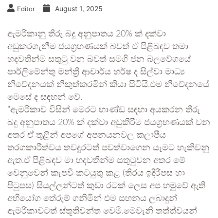
August 1, 2025
Editor
ඇමරිකානු තීරු බදු අනුපාතය 20% ක් දක්වා
අඩුකරගැනීම ජයග්‍රහණයක් බවත් ඒ පිළිබඳව තමා
හදවතින්ම සතුටු වන බවත් සමගි ජන බලවේගයේ
පාර්ලිමේන්තු මන්ත්‍රී ආචාර්ය හර්ෂ ද සිල්වා මාධ්‍ය
නිවේදනයක් නිකුත්කරමින් කියා සිටියි.එම නිවේදනයේ
මෙසේ ද සඳහන් වේ.
”ඇමරිකාව විසින් මෙරට භාණ්ඩ සඳහා අයකරන තීරු
බදු අනුපාතය 20% ක් දක්වා අඩුකිරීම ජයග්‍රහණයක් වන
අතර ඒ තුළින් අපගේ අපනයනවල කලාපීය
තරගකාරීත්වය තවදුරටත් පවත්වාගෙන යෑමට හැකිවනු
ඇත.ඒ පිළිබඳව මා හදවතින්ම සතුටුවන අතර මේ
වෙනුවෙන් කැපවී කටයුතු කළ (තිරය ඉදිරිපස හා
පිටුපස) සියල්ලන්ටත් කුඩා රටක් ලෙස අප හමුවේ ඇති
අභියෝග තේරුම් ගනිමින් එම සහනය ලබාදුන්
ඇමරිකාවටත් ස්තූතිවන්ත වෙමි.මෙවැනි තත්ත්වයන්