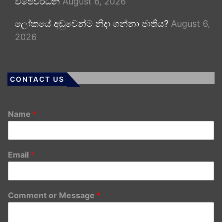
විජේවර්ධන
August 6, 2026
ලෝකයේ අඩුවෙන්ම නිදා ගන්නා ජාතිය?
August 6,
2026
CONTACT US
Name
*
Email
*
Comment or Message
*