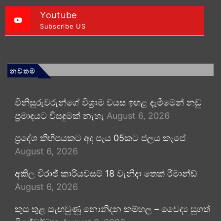
Youtube
Subscribe US
නවතම
විනිසුරුවරුන්ගේ විශ්‍රාම වයස ඉහළ දැමීමෙන් නඩු
ප්‍රමාදයට විසඳුමක් නැහැ
August 6, 2026
ප්‍රදේශ කිහිපයකට අද පැය 05කට ජලය කැපේ
August 6, 2026
අකිල විරාජ් කාරියවසම් 18 වැනිදා තෙක් රිමාන්ඩ්
August 6, 2026
කුස තුළ සැඟවුණු නොනිදන කම්හල – වෛද්‍ය සුගත්