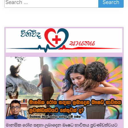
මානසික රෝග සඳහා ලබාදෙන ඖෂධ භාවිතය ප්‍රචණ්ඩත්වයට