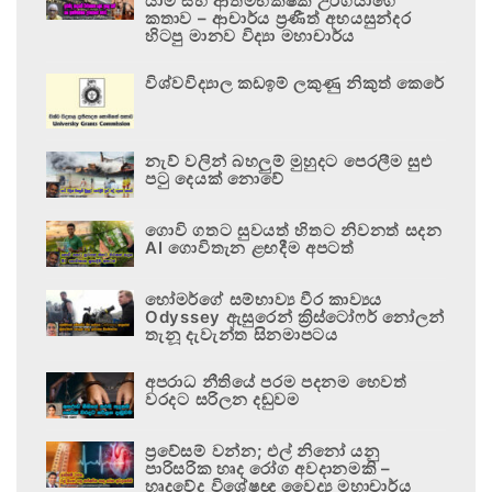
යාම සහ ආත්මභක්ෂක උරගයාගේ
කතාව – ආචාර්ය ප්‍රණීත් අභයසුන්දර
හිටපු මානව විද්‍යා මහාචාර්ය
විශ්වවිද්‍යාල කඩඉම් ලකුණු නිකුත් කෙරේ
නැව් වලින් බහලුම් මුහුදට පෙරලීම සුළු
පටු දෙයක් නොවේ
ගොවි ගතට සුවයත් හිතට නිවනත් සදන
AI ගොවිතැන ළඟදීම අපටත්
හෝමර්ගේ සම්භාව්‍ය වීර කාව්‍යය
Odyssey ඇසුරෙන් ක්‍රිස්ටෝෆර් නෝලන්
තැනූ දැවැන්ත සිනමාපටය
අපරාධ නීතියේ පරම පදනම හෙවත්
වරදට සරිලන දඬුවම
ප්‍රවේසම් වන්න; එල් නිනෝ යනු
පාරිසරික හෘද රෝග අවදානමකි –
හෘදවේද විශේෂඥ වෛද්‍ය මහාචාර්ය