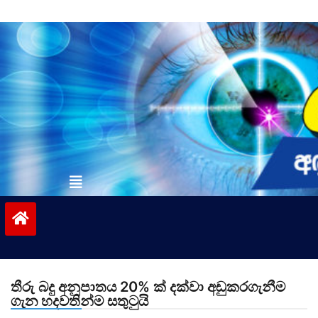
Skip
to
content
vinivida.lk
තීරු බදු අනුපාතය 20% ක් දක්වා අඩුකරගැනීම
ගැන හදවතින්ම සතුටුයි