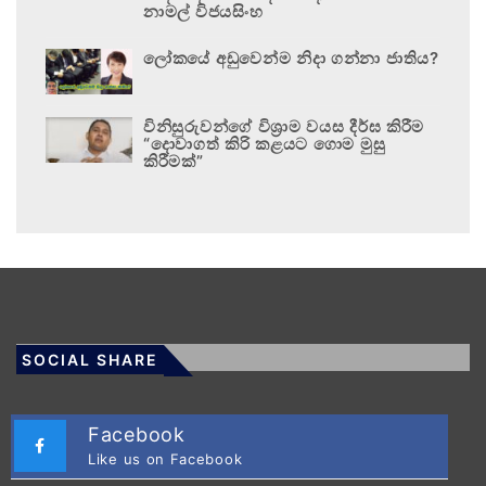
නාමල් විජයසිංහ
ලෝකයේ අඩුවෙන්ම නිදා ගන්නා ජාතිය?
විනිසුරුවන්ගේ විශ්‍රාම වයස දීර්ඝ කිරීම
“දොවාගත් කිරි කළයට ගොම මුසු
කිරීමක්”
SOCIAL SHARE
Facebook
Like us on Facebook