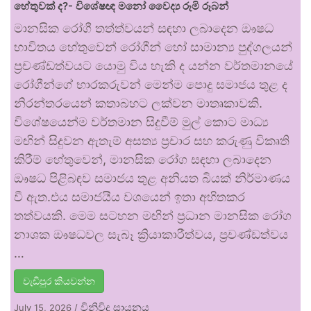
හේතුවක් ද?- විශේෂඥ මනෝ වෛද්‍ය රූමි රූබන්
මානසික රෝගී තත්ත්වයන් සඳහා ලබාදෙන ඖෂධ
භාවිතය හේතුවෙන් රෝගීන් හෝ සාමාන්‍ය පුද්ගලයන්
ප්‍රචණ්ඩත්වයට යොමු විය හැකි ද යන්න වර්තමානයේ
රෝගීන්ගේ භාරකරුවන් මෙන්ම පොදු සමාජය තුළ ද
නිරන්තරයෙන් කතාබහට ලක්වන මාතෘකාවකි.
විශේෂයෙන්ම වර්තමාන සිදුවීම් මුල් කොට මාධ්‍ය
මඟින් සිදුවන ඇතැම් අසත්‍ය ප්‍රචාර සහ කරුණු විකෘති
කිරීම් හේතුවෙන්, මානසික රෝග සඳහා ලබාදෙන
ඖෂධ පිළිබඳව සමාජය තුළ අනියත බියක් නිර්මාණය
වී ඇත.එය සමාජයීය වශයෙන් ඉතා අහිතකර
තත්වයකි. මෙම සටහන මඟින් ප්‍රධාන මානසික රෝග
නාශක ඖෂධවල සැබෑ ක්‍රියාකාරීත්වය, ප්‍රචණ්ඩත්වය
…
වැඩිපුර කියවන්න
විනිවිද සායනය
July 15, 2026
/