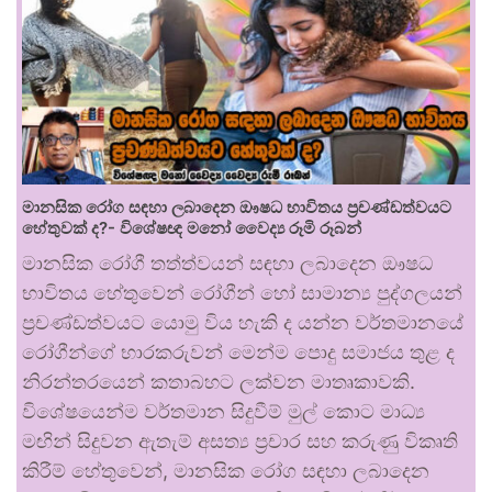
මානසික රෝග සඳහා ලබාදෙන ඖෂධ භාවිතය ප්‍රචණ්ඩත්වයට
හේතුවක් ද?- විශේෂඥ මනෝ වෛද්‍ය රූමි රූබන්
මානසික රෝගී තත්ත්වයන් සඳහා ලබාදෙන ඖෂධ
භාවිතය හේතුවෙන් රෝගීන් හෝ සාමාන්‍ය පුද්ගලයන්
ප්‍රචණ්ඩත්වයට යොමු විය හැකි ද යන්න වර්තමානයේ
රෝගීන්ගේ භාරකරුවන් මෙන්ම පොදු සමාජය තුළ ද
නිරන්තරයෙන් කතාබහට ලක්වන මාතෘකාවකි.
විශේෂයෙන්ම වර්තමාන සිදුවීම් මුල් කොට මාධ්‍ය
මඟින් සිදුවන ඇතැම් අසත්‍ය ප්‍රචාර සහ කරුණු විකෘති
කිරීම් හේතුවෙන්, මානසික රෝග සඳහා ලබාදෙන