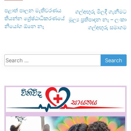
පළාත් පාලන මැතිවරණය
ගල්අඟුරු මිලදී ගැනීමට
තියන්න ශ්‍රේෂ්ඨාධිකරණයේ
මූල්‍ය ප්‍රතිපාදන නෑ – ලංකා
නියෝග ඕනෙ නෑ
ගල්අඟුරු සමාගම