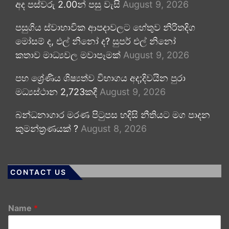
අද පස්වරු 2.00න් පසු වැසි
August 9, 2026
පසුගිය ස්වාභාවික ආපදාවලට හේතුව නිරිතදිග
මෝසම් ද, එල් නිනෝ ද? සුපර් එල් නිනෝ
කතාව මාධ්‍යවල මවාපෑමක්
August 9, 2026
පහ ශ්‍රේණිය ශිෂ්‍යත්ව විභාගය අද;දිවයින පුරා
මධ්‍යස්ථාන 2,723කදී
August 9, 2026
බන්ධනාගාර මරණ පිටුපස හදිසි නීතියට මග පාදන
කුමන්ත්‍රණයක් ?
August 8, 2026
CONTACT US
Name
*