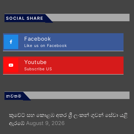
SOCIAL SHARE
Facebook
Like us on Facebook
Youtube
Subscribe US
නවතම
කුවේට් සහ කොළඹ අතර ශ්‍රී ලංකන් ගුවන් සේවා යළි
ඇරඹේ
August 9, 2026