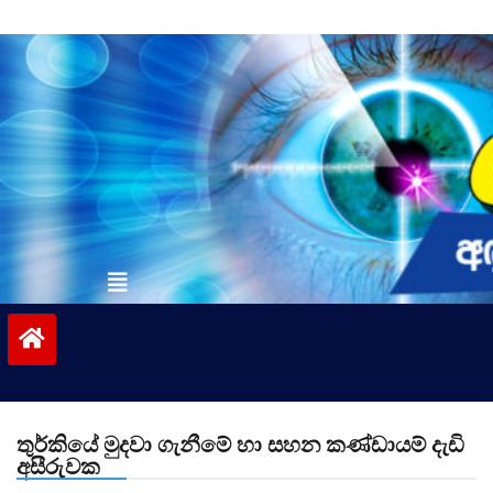
Skip
to
content
vinivida.lk
තුර්කියේ මුදවා ගැනීමේ හා සහන කණ්ඩායම් දැඩි
අසීරුවක