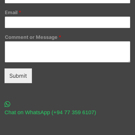
Email
*
Comment or Message
*
Submit
Chat on WhatsApp (+94 77 359 6107)