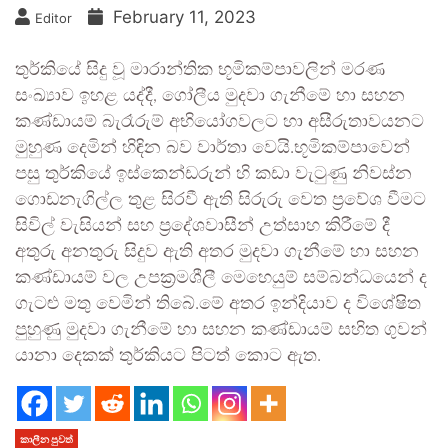
February 11, 2023
Editor
තුර්කියේ සිදු වූ මාරාන්තික භූමිකම්පාවලින් මරණ
සංඛ්‍යාව ඉහළ යද්දී, ගෝලීය මුදවා ගැනීමේ හා සහන
කණ්ඩායම් බැරෑරුම් අභියෝගවලට හා අසීරුතාවයනට
මුහුණ දෙමින් හිඳින බව වාර්තා වෙයි.භූමිකම්පාවෙන්
පසු තුර්කියේ ඉස්කෙන්ඩරුන් හි කඩා වැටුණු නිවස්න
ගොඩනැගිල්ල තුළ සිරවී ඇති සිරුරු වෙත ප්‍රවේශ වීමට
සිවිල් වැසියන් සහ ප්‍රදේශවාසීන් උත්සාහ කිරීමේ දී
අතුරු අනතුරු සිදුව ඇති අතර මුදවා ගැනීමේ හා සහන
කණ්ඩායම් වල උපක්‍රමශීලී මෙහෙයුම් සම්බන්ධයෙන් ද
ගැටළු මතු වෙමින් තිබේ.මේ අතර ඉන්දියාව ද විශේෂිත
පුහුණු මුදවා ගැනීමේ හා සහන කණ්ඩායම් සහිත ගුවන්
යානා දෙකක් තුර්කියට පිටත් කොට ඇත.
කාලීන පුවත්