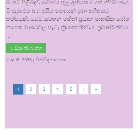
ඖෂධ පිළිබඳව සමාජය තුළ අනියත බියක් නිර්මාණය
වී ඇත.එය සමාජයීය වශයෙන් ඉතා අහිතකර
තත්වයකි. මෙම සටහන මඟින් ප්‍රධාන මානසික රෝග
නාශක ඖෂධවල සැබෑ ක්‍රියාකාරීත්වය, ප්‍රචණ්ඩත්වය
…
වැඩිපුර කියවන්න
විනිවිද සායනය
July 15, 2026
/
1
2
3
4
5
›
»