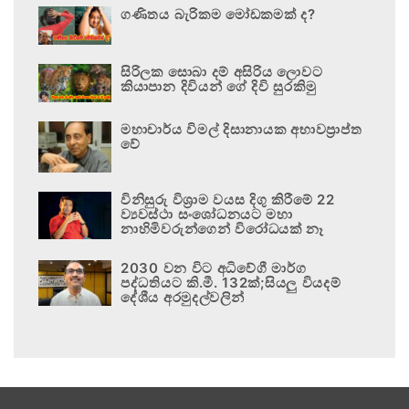
ගණිතය බැරිකම මෝඩකමක් ද?
සිරිලක සොබා දම් අසිරිය ලොවට
කියාපාන දිවියන් ගේ දිවි සුරකිමු
මහාචාර්ය විමල් දිසානායක අභාවප්‍රාප්ත
වේ
විනිසුරු විශ්‍රාම වයස දිගු කිරීමේ 22
ව්‍යවස්ථා සංශෝධනයට මහා
නාහිමිවරුන්ගෙන් විරෝධයක් නෑ
2030 වන විට අධිවේගී මාර්ග
පද්ධතියට කි.මී. 132ක්;සියලු වියදම්
දේශීය අරමුදල්වලින්