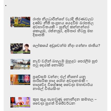
.
රාජ්‍ය නිලධාරීන්ගේ වැරදි තීරණවලට
දණ්ඩ නීති සංග්‍රහය යෙදවීම බරපතල
අවභාවිතයකි – සුනිල් කන්නන්ගර
කොළඹ, රත්නපුර, අම්පාර හිටපු මහ
දිසාපති
ලෝකයේ අඩුවෙන්ම නිදා ගන්නා ජාතිය?
නැව් වලින් බහලුම් මුහුදට පෙරලීම සුළු
පටු දෙයක් නොවේ
ප්‍රවේසම් වන්න; එල් නිනෝ යනු
පාරිසරික හෘද රෝග අවදානමකි –
හෘදවේද විශේෂඥ වෛද්‍ය මහාචාර්ය
නාමල් විජයසිංහ
කුස තුළ සැඟවුණු නොනිදන කම්හල –
වෛද්‍ය සුගත් විජේවර්ධන