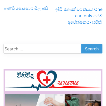
බණ්ඩි පොහොර මිල බසී
ඉදිරි ජනපතිවරණයට One
and only සජබ
අපේක්ෂකයා සජිත්!