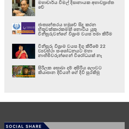
මහාචාර්ය විමල් දිසානායක අභාවප්‍රාප්ත
වේ
ජාත්‍යන්තරය හමුවේ සිදු කරන
හිතුවක්කාරකමක් නොවිය යුතු
විනිසුරුවන්ගේ විශ්‍රාම වයස පමා කිරීම
විනිසුරු විශ්‍රාම වයස දිගු කිරීමේ 22
ව්‍යවස්ථා සංශෝධනයට මහා
නාහිමිවරුන්ගෙන් විරෝධයක් නෑ
සිරිලක සොබා දම් අසිරිය ලොවට
කියාපාන දිවියන් ගේ දිවි සුරකිමු
SOCIAL SHARE