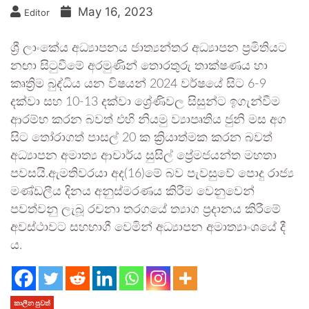
May 16, 2023
Editor
ශ්‍රී ලාංකේය අධ්‍යාපනය ජාත්‍යන්තර අධ්‍යාපන ප්‍රමිතියට
නඟා සිටුවීමේ අරමුණින් තොරතුරු තාක්ෂණය හා
කෘත්‍රිම බුද්ධිය යන විෂයන් 2024 වර්ෂයේ සිට 6-9
දක්වා සහ 10-13 දක්වා ශ්‍රේණිවල සිසුන්ට ඉගැන්වීම
ආරම්භ කරන බවත් එහි නියමු ව්‍යාපෘතිය ජුනි මස අග
සිට තෝරාගත් පාසල් 20 ක ක්‍රියාත්මක කරන බවත්
අධ්‍යාපන අමාත්‍ය ආචාර්ය සුසිල් ප්‍රේමජයන්ත මහතා
පවසයි.ඇමතිවරයා අද(16)මේ බව පැවසුවේ පොදු රාජ්‍ය
මණ්ඩලීය දිනය අනුස්මරණය කිරීම වෙනුවෙන්
පවත්වනු ලැබූ රචනා තරගයේ ත්‍යාග ප්‍රදානය කිරීමේ
අවස්ථාවට සහභාගී වෙමින් අධ්‍යාපන අමාත්‍යාංශයේ දී
ය.
කාලීන පුවත්