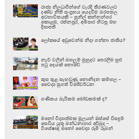
රාජ්‍ය නිලධාරීන්ගේ වැරදි තීරණවලට
දණ්ඩ නීති සංග්‍රහය යෙදවීම බරපතල
අවභාවිතයකි – සුනිල් කන්නන්ගර
කොළඹ, රත්නපුර, අම්පාර හිටපු මහ
දිසාපති
ලෝකයේ අඩුවෙන්ම නිදා ගන්නා ජාතිය?
නැව් වලින් බහලුම් මුහුදට පෙරලීම සුළු
පටු දෙයක් නොවේ
කුස තුළ සැඟවුණු නොනිදන කම්හල –
වෛද්‍ය සුගත් විජේවර්ධන
ගණිතය බැරිකම මෝඩකමක් ද?
මනෝ විද්‍යාත්මක මූලයන් ඔස්සේ විසඳුම්
සෙවිය යුතු බන්ධනාගාර අර්බුද –
විශේෂඥ මනෝ වෛද්‍ය රූමි රූබන්