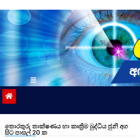
Skip
to
content
vinivida.lk
තොරතුරු තාක්ෂණය හා කෘත්‍රිම බුද්ධිය ජුනි අග
සිට පාසල් 20 ක