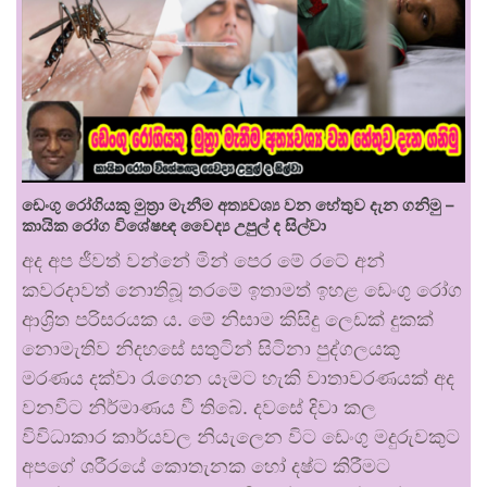
ඩෙංගු රෝගියකු ⁣මුත්‍රා මැනීම අත්‍යවශ්‍ය වන හේතුව දැන ගනිමු –
කායික රෝග විශේෂඥ වෛද්‍ය උපුල් ද සිල්වා
අද අප ජීවත් වන්නේ මින් පෙර මේ රටේ අන්
කවරදාවත් නොතිබූ තරමේ ඉතාමත් ඉහළ ඩෙංගු රෝග
ආශ්‍රිත පරිසරයක ය. මේ නිසාම කිසිදු ලෙඩක් දුකක්
නොමැතිව නිදහසේ සතුටින් සිටිනා පුද්ගලයකු
මරණය දක්වා රැගෙන යෑමට හැකි වාතාවරණයක් අද
වනවිට නිර්මාණය වී තිබේ. දවසේ දිවා කල
විවිධාකාර කාර්යවල නියැලෙන විට ඩෙංගු මදුරුවකුට
අපගේ ශරීරයේ කොතැනක හෝ දෂ්ට කිරීමට