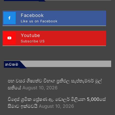
Facebook
Like us on Facebook
Youtube
Subscribe US
නවතම
පහ වසර ශිෂ්‍යත්ව විභාග ප්‍රතිඵල සැප්තැම්බර් මුල්
සතියේ
August 10, 2026
විදෙස් ශ්‍රමික ප්‍රේෂණ ඇ. ඩොලර් මිලියන 5,000සේ
සීමාව ඉක්මවයි
August 10, 2026