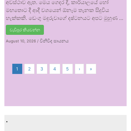
අවස්ථාව ඇත. මෙය ගෙදර දී, කාර්යාලයේ හෝ
මඟතොට දී ආදී වශයෙන් ඕනෑම තැනක සිදුවිය
හැක්කකි. ඩෙංගු මදුරුවාගේ දෂ්ටනයට අපට මුහුණ …
වැඩිපුර කියවන්න
විනිවිද සායනය
August 10, 2026
/
1
2
3
4
5
›
»
.