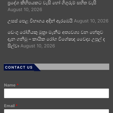
ප්‍රදේශ කිහිපයකට වැසි හෝ ගිගුරුම් සහිත වැසි
August 10, 2026
උසස් පෙළ විභාගය අදින් ඇරඹෙයි
August 10, 2026
ඩෙංගු රෝගියකු ⁣මුත්‍රා මැනීම අත්‍යවශ්‍ය වන හේතුව
දැන ගනිමු – කායික රෝග විශේෂඥ වෛද්‍ය උපුල් ද
සිල්වා
August 10, 2026
CONTACT US
Name
*
Email
*