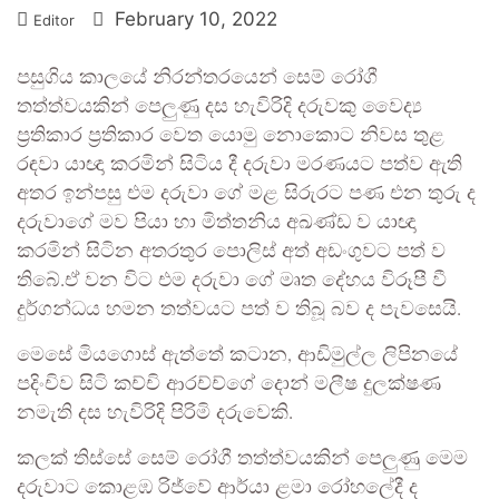
February 10, 2022
Editor
පසුගිය කාලයේ නිරන්තරයෙන් සෙම් රෝගී
තත්ත්වයකින් පෙලුණු දස හැවිරිදි දරුවකු වෛද්‍ය
ප්‍රතිකාර ප්‍රතිකාර වෙත යොමු නොකොට නිවස තුළ
රඳවා යාඥා කරමින් සිටිය දී දරුවා මරණයට පත්ව ඇති
අතර ඉන්පසු එම දරුවා ගේ මළ සිරුරට පණ එන තුරු ද
දරුවාගේ මව පියා හා මිත්තනිය අඛණ්ඩ ව යාඥා
කරමින් සිටින අතරතුර පොලිස් අත් අඩංගුවට පත් ව
තිබේ.ඒ වන විට එම දරුවා ගේ මෘත දේහය විරූපී වී
දුර්ගන්ධය හමන තත්වයට පත් ව තිබූ බව ද පැවසෙයි.
මෙසේ මියගොස් ඇත්තේ කටාන, ආඩිමුල්ල ලිපිනයේ
පදිංචිව සිටි කච්චි ආරච්ච්ගේ දොන් මලීෂ දුලක්ෂණ
නමැති දස හැවිරිදි පිරිමි දරුවෙකි.
කලක් තිස්සේ සෙම් රෝගී තත්ත්වයකින් පෙලුණු මෙම
දරුවාට කොළඹ රිජ්වේ ආර්යා ළමා රෝහලේදී ද