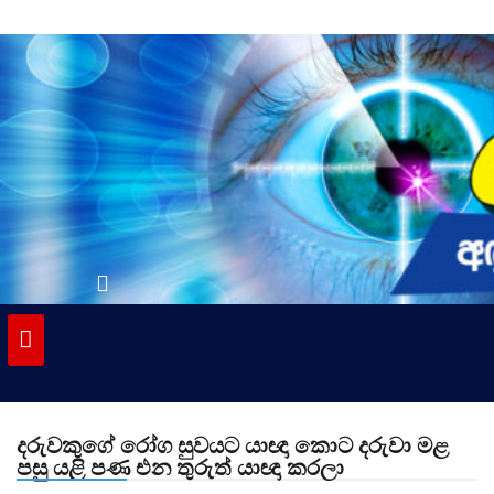
Skip
to
content
vinivida.lk
දරුවකුගේ රෝග සුවයට යාඥා කොට දරුවා මළ
පසු යළි පණ එන තුරුත් යාඥා කරලා