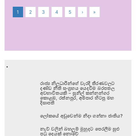
1
2
3
4
5
›
»
.
රාජ්‍ය නිලධාරීන්ගේ වැරදි තීරණවලට
දණ්ඩ නීති සංග්‍රහය යෙදවීම බරපතල
අවභාවිතයකි – සුනිල් කන්නන්ගර
කොළඹ, රත්නපුර, අම්පාර හිටපු මහ
දිසාපති
ලෝකයේ අඩුවෙන්ම නිදා ගන්නා ජාතිය?
නැව් වලින් බහලුම් මුහුදට පෙරලීම සුළු
පටු දෙයක් නොවේ