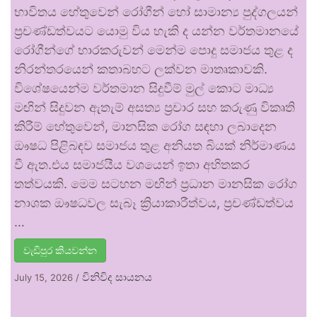
භාවිතය හේතුවෙන් රෝගීන් හෝ සාමාන්‍ය පුද්ගලයන්
ප්‍රචණ්ඩත්වයට යොමු විය හැකි ද යන්න වර්තමානයේ
රෝගීන්ගේ භාරකරුවන් මෙන්ම පොදු සමාජය තුළ ද
නිරන්තරයෙන් කතාබහට ලක්වන මාතෘකාවකි.
විශේෂයෙන්ම වර්තමාන සිදුවීම් මුල් කොට මාධ්‍ය
මඟින් සිදුවන ඇතැම් අසත්‍ය ප්‍රචාර සහ කරුණු විකෘති
කිරීම් හේතුවෙන්, මානසික රෝග සඳහා ලබාදෙන
ඖෂධ පිළිබඳව සමාජය තුළ අනියත බියක් නිර්මාණය
වී ඇත.එය සමාජයීය වශයෙන් ඉතා අහිතකර
තත්වයකි. මෙම සටහන මඟින් ප්‍රධාන මානසික රෝග
නාශක ඖෂධවල සැබෑ ක්‍රියාකාරීත්වය, ප්‍රචණ්ඩත්වය
…
වැඩිපුර කියවන්න
විනිවිද සායනය
July 15, 2026
/