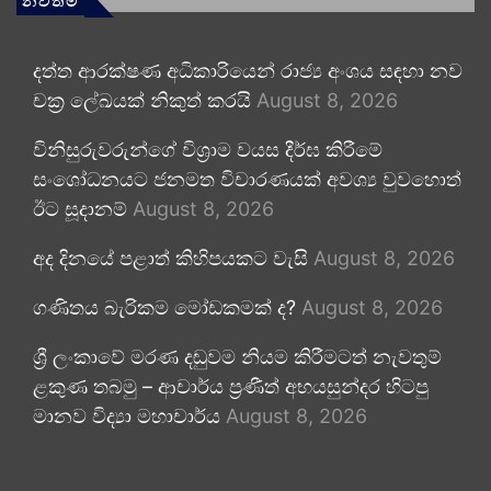
නවතම
දත්ත ආරක්ෂණ අධිකාරියෙන් රාජ්‍ය අංශය සඳහා නව
චක්‍ර ලේඛයක් නිකුත් කරයි
August 8, 2026
විනිසුරුවරුන්ගේ විශ්‍රාම වයස දීර්ඝ කිරීමේ
සංශෝධනයට ජනමත විචාරණයක් අවශ්‍ය වුවහොත්
ඊට සූදානම්
August 8, 2026
අද දිනයේ පළාත් කිහිපයකට වැසි
August 8, 2026
ගණිතය බැරිකම මෝඩකමක් ද?
August 8, 2026
ශ්‍රී ලංකාවේ මරණ දඬුවම නියම කිරීමටත් නැවතුම්
ළකුණ තබමු – ආචාර්ය ප්‍රණීත් අභයසුන්දර හිටපු
මානව විද්‍යා මහාචාර්ය
August 8, 2026