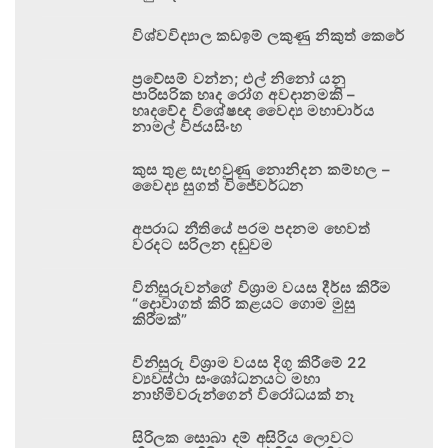
විශ්වවිද්‍යාල කඩඉම් ලකුණු නිකුත් කෙරේ
ප්‍රවේසම් වන්න; එල් නිනෝ යනු
පාරිසරික හෘද රෝග අවදානමකි –
හෘදවේද විශේෂඥ වෛද්‍ය මහාචාර්ය
නාමල් විජයසිංහ
කුස තුළ සැඟවුණු නොනිදන කම්හල –
වෛද්‍ය සුගත් විජේවර්ධන
අපරාධ නීතියේ පරම පදනම හෙවත්
වරදට සරිලන දඬුවම
විනිසුරුවන්ගේ විශ්‍රාම වයස දීර්ඝ කිරීම
“දොවාගත් කිරි කළයට ගොම මුසු
කිරීමක්”
විනිසුරු විශ්‍රාම වයස දිගු කිරීමේ 22
ව්‍යවස්ථා සංශෝධනයට මහා
නාහිමිවරුන්ගෙන් විරෝධයක් නෑ
සිරිලක සොබා දම් අසිරිය ලොවට