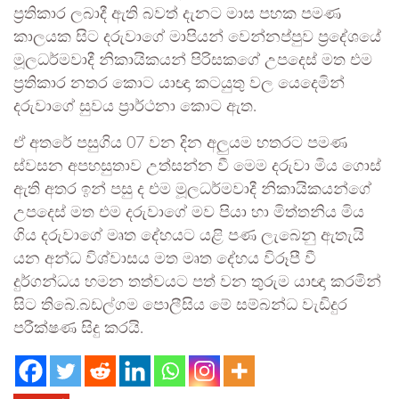
ප්‍රතිකාර ලබාදී ඇති බවත් දැනට මාස පහක පමණ
කාලයක සිට දරුවාගේ ‍මාපියන් වෙන්නප්පුව ප්‍රදේශයේ
මූලධර්මවාදී නිකායිකයන් පිරිසකගේ උපදෙස් මත එම
ප්‍රතිකාර නතර කොට යාඥා කටයුතු වල යෙදෙමින්
දරුවාගේ සුවය ප්‍රාර්ථනා කොට ඇත.
ඒ අතරේ පසුගිය 07 වන දින අලුයම හතරට පමණ
ස්වසන අපහසුතාව උත්සන්න වී මෙම දරුවා මිය ගොස්
ඇති අතර ඉන් පසු ද එම මූලධර්මවාදී නිකායිකයන්ගේ
උපදෙස් මත එම දරුවාගේ මව පියා හා මිත්තනිය මිය
ගිය දරුවාගේ මෘත දේහයට යළි පණ ලැබෙනු ඇතැ‍යි
යන අන්ධ විශ්වාසය මත මෘත දේහය විරූපී වී
දුර්ගන්ධය හමන තත්වයට පත් වන තුරුම යාඥා කරමින්
සිට තිබේ.බඩල්ගම පොලීසිය මේ සම්බන්ධ වැඩිදුර
පරීක්ෂණ සිදු කරයි.