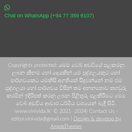
Chat on WhatsApp (+94 77 359 6107)
Copyrights protected: මෙම වෙබ් අඩවියේ පළකරනු
ලබන කිනම් හෝ දෙයකින් යම් පුද්ගලයකුට හෝ
පාර්ශවයකට යම්කිසි අගතියක් සිදුවන්නේ නම් එම
පුද්ගලයා හෝ පාර්ශවය විසින් තම අනන්‍යතාව තහවුරු
කරමින් ඉදිරිපත් කරනු ලබන පිළිතුරු පළකිරීමට මෙම
වෙබ් අඩවිය ආචාර ධර්මීය වශයෙන් බැඳී සිටී.
'www.vinivida.lk' © 2021- 2024| Contact Us -
editor.vinivida@gmail.com |
Design & develop by
AmpleThemes