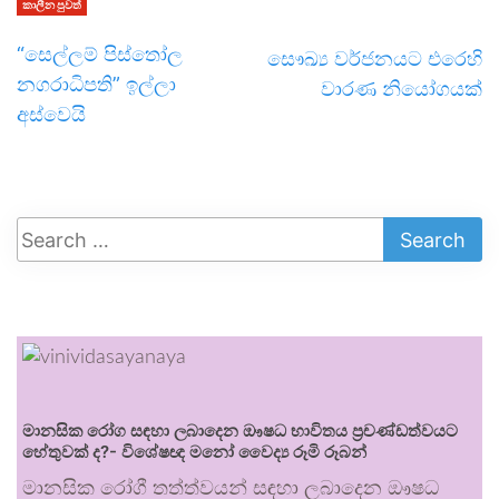
කාලීන පුවත්
“සෙල්ලම් පිස්තෝල
සෞඛ්‍ය වර්ජනයට එරෙහි
නගරාධිපති” ඉල්ලා
වාරණ නියෝගයක්
අස්වෙයි
මානසික රෝග සඳහා ලබාදෙන ඖෂධ භාවිතය ප්‍රචණ්ඩත්වයට
හේතුවක් ද?- විශේෂඥ මනෝ වෛද්‍ය රූමි රූබන්
මානසික රෝගී තත්ත්වයන් සඳහා ලබාදෙන ඖෂධ