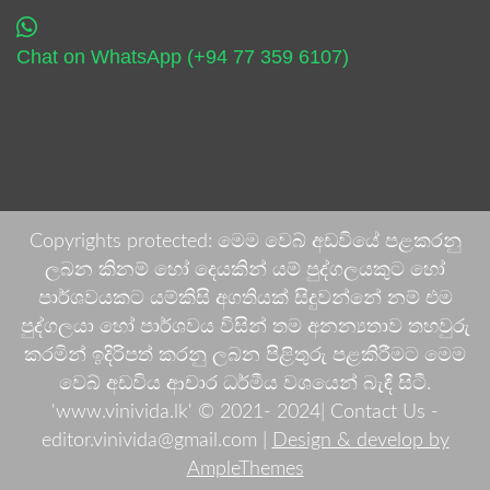
Chat on WhatsApp (+94 77 359 6107)
Copyrights protected: මෙම වෙබ් අඩවියේ පළකරනු
ලබන කිනම් හෝ දෙයකින් යම් පුද්ගලයකුට හෝ
පාර්ශවයකට යම්කිසි අගතියක් සිදුවන්නේ නම් එම
පුද්ගලයා හෝ පාර්ශවය විසින් තම අනන්‍යතාව තහවුරු
කරමින් ඉදිරිපත් කරනු ලබන පිළිතුරු පළකිරීමට මෙම
වෙබ් අඩවිය ආචාර ධර්මීය වශයෙන් බැඳී සිටී.
'www.vinivida.lk' © 2021- 2024| Contact Us -
editor.vinivida@gmail.com |
Design & develop by
AmpleThemes