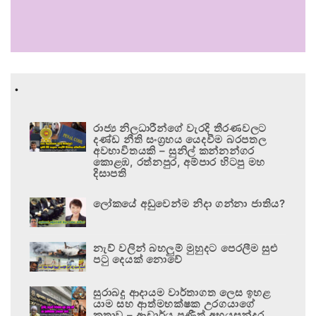
.
රාජ්‍ය නිලධාරීන්ගේ වැරදි තීරණවලට
දණ්ඩ නීති සංග්‍රහය යෙදවීම බරපතල
අවභාවිතයකි – සුනිල් කන්නන්ගර
කොළඹ, රත්නපුර, අම්පාර හිටපු මහ
දිසාපති
ලෝකයේ අඩුවෙන්ම නිදා ගන්නා ජාතිය?
නැව් වලින් බහලුම් මුහුදට පෙරලීම සුළු
පටු දෙයක් නොවේ
සුරාබදු ආදායම වාර්තාගත ලෙස ඉහළ
යාම සහ ආත්මභක්ෂක උරගයාගේ
කතාව – ආචාර්ය ප්‍රණීත් අභයසුන්දර