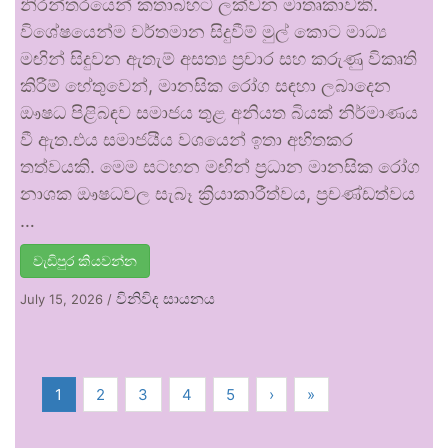
නිරන්තරයෙන් කතාබහට ලක්වන මාතෘකාවකි.
විශේෂයෙන්ම වර්තමාන සිදුවීම් මුල් කොට මාධ්‍ය
මඟින් සිදුවන ඇතැම් අසත්‍ය ප්‍රචාර සහ කරුණු විකෘති
කිරීම් හේතුවෙන්, මානසික රෝග සඳහා ලබාදෙන
ඖෂධ පිළිබඳව සමාජය තුළ අනියත බියක් නිර්මාණය
වී ඇත.එය සමාජයීය වශයෙන් ඉතා අහිතකර
තත්වයකි. මෙම සටහන මඟින් ප්‍රධාන මානසික රෝග
නාශක ඖෂධවල සැබෑ ක්‍රියාකාරීත්වය, ප්‍රචණ්ඩත්වය
…
වැඩිපුර කියවන්න
විනිවිද සායනය
July 15, 2026
/
1
2
3
4
5
›
»