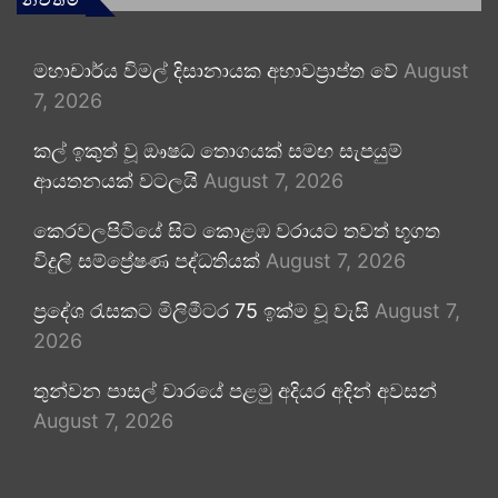
මහාචාර්ය විමල් දිසානායක අභාවප්‍රාප්ත වේ
August
7, 2026
කල් ඉකුත් වූ ඖෂධ තොගයක් සමඟ සැපයුම්
ආයතනයක් වටලයි
August 7, 2026
කෙරවලපිටියේ සිට කොළඹ වරායට තවත් භූගත
විදුලි සම්ප්‍රේෂණ පද්ධතියක්
August 7, 2026
ප්‍රදේශ රැසකට මිලිමීටර 75 ඉක්ම වූ වැසි
August 7,
2026
තුන්වන පාසල් වාරයේ පළමු අදියර අදින් අවසන්
August 7, 2026