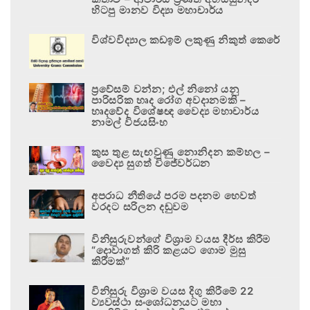
හිටපු මානව විද්‍යා මහාචාර්ය
විශ්වවිද්‍යාල කඩඉම් ලකුණු නිකුත් කෙරේ
ප්‍රවේසම් වන්න; එල් නිනෝ යනු
පාරිසරික හෘද රෝග අවදානමකි –
හෘදවේද විශේෂඥ වෛද්‍ය මහාචාර්ය
නාමල් විජයසිංහ
කුස තුළ සැඟවුණු නොනිදන කම්හල –
වෛද්‍ය සුගත් විජේවර්ධන
අපරාධ නීතියේ පරම පදනම හෙවත්
වරදට සරිලන දඬුවම
විනිසුරුවන්ගේ විශ්‍රාම වයස දීර්ඝ කිරීම
“දොවාගත් කිරි කළයට ගොම මුසු
කිරීමක්”
විනිසුරු විශ්‍රාම වයස දිගු කිරීමේ 22
ව්‍යවස්ථා සංශෝධනයට මහා