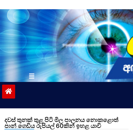
Skip
to
content
vinivida.lk
දවස් තුනක් තුළ පිටි මිල පාලනය නොකළොත්
පාන් ගෙඩිය රුපියල් 60කින් ඉහළ යාවි