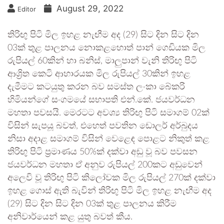
August 29, 2022
Editor
තිරිඟු පිටි මිල ඉහළ නැඟීම අද (29) සිට දින සිට දින
03ක් තුළ පාලනය නොකළහොත් පාන් ගෙඩියක මිල
රුපියල් 60කින් හා බනිස්, මාලුපාන් වැනි තිරිඟු පිටි
ආශ්‍රිත කෙටි ආහාරයක මිල රුපියල් 30කින් ඉහළ
දැමීමට කටයුතු කරන බව සමස්ත ලංකා බේකරි
හිමියන්ගේ සංගමයේ සභාපති එන්.කේ. ජයවර්ධන
මහතා පවසයි. මෙරටට අවශ්‍ය තිරිඟු පිටි සමාගම් 02ක්
විසින් සැපයූ බවත්, එහෙත් පවතින ඩොලර් අර්බුදය
නිසා අදාළ සමාගම් විසින් වෙළෙඳ පොළට නිකුත් කළ
තිරිඟු පිටි ප්‍රමාණය 50%ක් දක්වා අඩු වූ බව පවසන
ජයවර්ධන මහතා ඒ අනුව රුපියල් 200කට අඩුවෙන්
අලෙවි වූ තිරිඟු පිටි කිලෝවක මිල රුපියල් 270ක් දක්වා
ඉහළ ගොස් ඇති බැවින් තිරිඟු පිටි මිල ඉහළ නැඟීම අද
(29) සිට දින සිට දින 03ක් තුළ පාලනය කිරීම
අනිවාර්යෙන් කළ යුතු බවත් කීය.