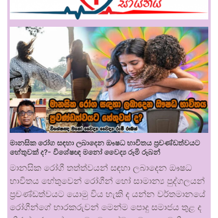
මානසික රෝග සඳහා ලබාදෙන ඖෂධ භාවිතය ප්‍රචණ්ඩත්වයට
හේතුවක් ද?- විශේෂඥ මනෝ වෛද්‍ය රූමි රූබන්
මානසික රෝගී තත්ත්වයන් සඳහා ලබාදෙන ඖෂධ
භාවිතය හේතුවෙන් රෝගීන් හෝ සාමාන්‍ය පුද්ගලයන්
ප්‍රචණ්ඩත්වයට යොමු විය හැකි ද යන්න වර්තමානයේ
රෝගීන්ගේ භාරකරුවන් මෙන්ම පොදු සමාජය තුළ ද