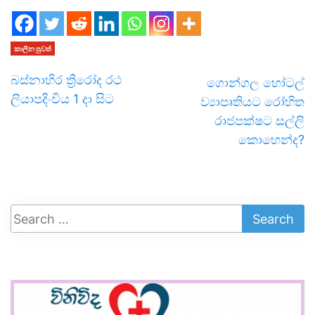
කාලීන පුවත්
බස්නාහිර ත්‍රිරෝද රථ
ගොන්ගල හෝටල්
ලියාපදිංචිය 1 දා සිට
ව්‍යාපෘතියට රෝහිත
රාජපක්ෂට සල්ලි
කොහෙන්ද?