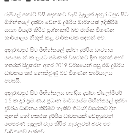
රුපියල් කෝටි විසි දෙකකට වැඩි මුදලක් අනුරාධපුර සිට
මිහින්තලේ දක්වා වෙනම දුම්රිය මාර්ගයක් ඉදිකිරීම
සඳහා වියදම් කිරීම ප්‍රශ්නකාරී බව ජාතික විගණන
කාර්යාලය නිකුත් කළ වාර්තාවක සඳහන් වේ.
අනුරාධපුර සිට මිහින්තලේ දක්වා දුම්රිය ධාවනය
පොසොන් කාලයට පමණක් වසරකට දින තුනක් හෝ
හතරක් සිදුකරන අතර 2019 වර්ෂයෙන් පසු එම දුම්රිය
ධාවනය කර නොතිබුණු බව විගණන කාර්යාලය
පවසයි.
අනුරාධපුර සිට මිහින්තලය හන්දිය දක්වා කිලෝමීටර්
1.5 ක දුර ප්‍රමාණය ප්‍රධාන මාර්ගයේම මිහින්තලේ දක්වා
දුම්රිය ධාවනය කිරීමට හැකිව තිබියදී වසරකට දින
තුනක් හෝ හතරක දුම්රිය ධාවනයක් වෙනුවෙන්
මෙපමණ මුදලක් වැය කිරීම ගැටලුවක් බවද එම
වාර්තාවේ දැක්වේ.