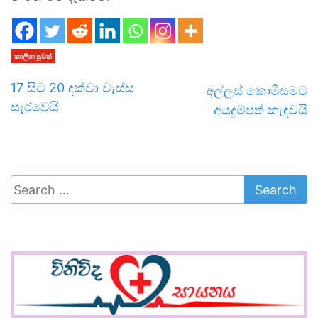
කාලීන පුවත්
17 සිට 20 දක්වා වැස්ස
අල්ලස් කොමිසමට
සැරවෙයි
අයදුම්පත් කැඳවයි