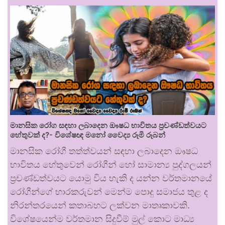
මානසික රෝග සඳහා ලබාදෙන ඖෂධ භාවිතය ප්‍රචණ්ඩත්වයට
හේතුවක් ද?- විශේෂඥ මනෝ වෛද්‍ය රූමි රූබන්
මානසික රෝගී තත්ත්වයන් සඳහා ලබාදෙන ඖෂධ
භාවිතය හේතුවෙන් රෝගීන් හෝ සාමාන්‍ය පුද්ගලයන්
ප්‍රචණ්ඩත්වයට යොමු විය හැකි ද යන්න වර්තමානයේ
රෝගීන්ගේ භාරකරුවන් මෙන්ම පොදු සමාජය තුළ ද
නිරන්තරයෙන් කතාබහට ලක්වන මාතෘකාවකි.
විශේෂයෙන්ම වර්තමාන සිදුවීම් මුල් කොට මාධ්‍ය