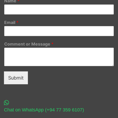
Name
*
Email
*
Comment or Message
*
Submit
Chat on WhatsApp (+94 77 359 6107)