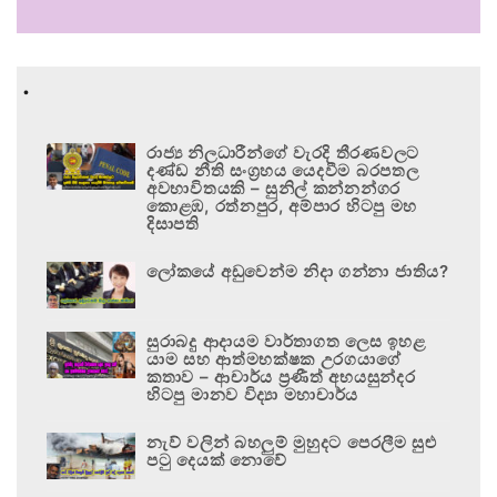
.
රාජ්‍ය නිලධාරීන්ගේ වැරදි තීරණවලට
දණ්ඩ නීති සංග්‍රහය යෙදවීම බරපතල
අවභාවිතයකි – සුනිල් කන්නන්ගර
කොළඹ, රත්නපුර, අම්පාර හිටපු මහ
දිසාපති
ලෝකයේ අඩුවෙන්ම නිදා ගන්නා ජාතිය?
සුරාබදු ආදායම වාර්තාගත ලෙස ඉහළ
යාම සහ ආත්මභක්ෂක උරගයාගේ
කතාව – ආචාර්ය ප්‍රණීත් අභයසුන්දර
හිටපු මානව විද්‍යා මහාචාර්ය
නැව් වලින් බහලුම් මුහුදට පෙරලීම සුළු
පටු දෙයක් නොවේ