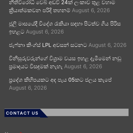
නීතිවිරෝධී වෙබ් අඩවි 24ක් ලංකාව තුළ වහාම
ක්‍රියාත්මකවන පරිදි තහනම්
August 6, 2026
ජූලි මාසයේදී විදේශ රැකියා සඳහා පිටත්ව ගිය පිරිස
ඉහළට
August 6, 2026
ජැෆ්නා කිංග්ස් LPL අවසන් සටනට
August 6, 2026
විනිසුරුවරුන්ගේ විශ්‍රාම වයස ඉහළ දැමීමෙන් නඩු
ප්‍රමාදයට විසඳුමක් නැහැ
August 6, 2026
ප්‍රදේශ කිහිපයකට අද පැය 05කට ජලය කැපේ
August 6, 2026
CONTACT US