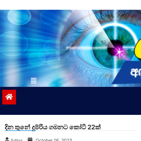
Skip
to
content
vinivida.lk
දින තුනේ දුම්රිය ගමනට කෝටි 22ක්
October 16, 2023
Editor