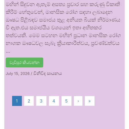
මඟින් සිදුවන ඇතැම් අසත්‍ය ප්‍රචාර සහ කරුණු විකෘති
කිරීම් හේතුවෙන්, මානසික රෝග සඳහා ලබාදෙන
ඖෂධ පිළිබඳව සමාජය තුළ අනියත බියක් නිර්මාණය
වී ඇත.එය සමාජයීය වශයෙන් ඉතා අහිතකර
තත්වයකි. මෙම සටහන මඟින් ප්‍රධාන මානසික රෝග
නාශක ඖෂධවල සැබෑ ක්‍රියාකාරීත්වය, ප්‍රචණ්ඩත්වය
…
වැඩිපුර කියවන්න
විනිවිද සායනය
July 15, 2026
/
1
2
3
4
5
›
»