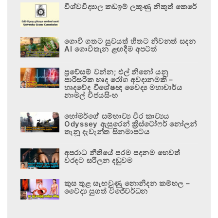
විශ්වවිද්‍යාල කඩඉම් ලකුණු නිකුත් කෙරේ
ගොවි ගතට සුවයත් හිතට නිවනත් සදන
AI ගොවිතැන ළඟදීම අපටත්
ප්‍රවේසම් වන්න; එල් නිනෝ යනු
පාරිසරික හෘද රෝග අවදානමකි –
හෘදවේද විශේෂඥ වෛද්‍ය මහාචාර්ය
නාමල් විජයසිංහ
හෝමර්ගේ සම්භාව්‍ය වීර කාව්‍යය
Odyssey ඇසුරෙන් ක්‍රිස්ටෝෆර් නෝලන්
තැනූ දැවැන්ත සිනමාපටය
අපරාධ නීතියේ පරම පදනම හෙවත්
වරදට සරිලන දඬුවම
කුස තුළ සැඟවුණු නොනිදන කම්හල –
වෛද්‍ය සුගත් විජේවර්ධන