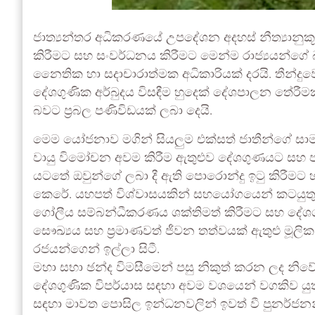
ජාත්‍යන්තර අධිකරණයේ උපදේශන අදහස් නීත්‍යානුකූල
කිරීමට සහ සංවර්ධනය කිරීමට මෙන්ම රාජ්‍යයන්ගේ බ
නෛතික හා සදාචාරාත්මක අධිකාරියක් දරයි. තීන්දු
දේශගුණික අර්බුදය විසඳීම හුදෙක් දේශපාලන තේරීම
බවට ප්‍රබල පණිවිඩයක් ලබා දෙයි.
මෙම යෝජනාව මගින් සියලුම එක්සත් ජාතීන්ගේ සාම
වායු විමෝචන අවම කිරීම ඇතුළුව දේශගුණයට සහ පරි
යටතේ ඔවුන්ගේ ලබා දී ඇති පොරොන්දු ඉටු කිරීමට
කෙරේ. යහපත් විශ්වාසයකින් සහයෝගයෙන් කටයුතු ක
ගෝලීය සම්බන්ධීකරණය ශක්තිමත් කිරීමට සහ දේශගුණික
සෞඛ්‍යය සහ ප්‍රමාණවත් ජීවන තත්වයක් ඇතුළු මූල
රජයන්ගෙන් ඉල්ලා සිටී.
මහා සභා ඡන්ද විමසීමෙන් පසු නිකුත් කරන ලද නි
දේශගුණික විපර්යාස සඳහා අවම වශයෙන් වගකිව යු
සඳහා මාවත පොසිල ඉන්ධනවලින් ඉවත් වී පුනර්ජන