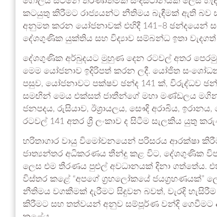
ගෝලීය සටනේ තීරණාත්මක සංදිස්ථානයක් ලෙස හැඳින
කටයුතු කිරීමට රාජ්‍යයන්ට නීතිමය බැඳීමක් ඇති
අනුමත කරන යෝජනාවක් එහිදී 141–8 ඡන්දයෙන් සම්
දේශගුණික යුක්තිය සහ විද්‍යාව සම්බන්ධ ඉතා වැදගත
දේශගුණික අර්බුදයට මුහුණ දෙන රටවල් අතර පෙරමුණේ 
මෙම යෝජනාව ඉදිරිපත් කරන ලදී. යෝජිත සංශෝධන ක
පසුව, යෝජනාවට පක්ෂව ඡන්ද 141 ක්, විරුද්ධව ඡන්ද
සමඟින් මෙය එක්සත් ජාතීන්ගේ මහා මණ්ඩලය මගින් ස
ජනපදය, රුසියාව, ඊශ්‍රායලය, සෞදි අරාබිය, ඉරානය,
රටවල් 141 අතර ශ්‍රී ලංකාව ද සිටීම සැලකිය යුතු කර
හරිතාගාර වායු විමෝචනයෙන් පරිසරය ආරක්ෂා කිරීමට
ජාත්‍යන්තර අධිකරණය තීන්දු කළ විට, දේශගුණික වි
ලෙස එම තීරණය පුළුල් අවධානයක් දිනා ගත්තේය. 
විස්තර කළේ “අපගේ ග්‍රහලෝකයේ ජයග්‍රහණයක්” ලෙ
නීතිමය වගකීමක් දැරීමට සිදුවන බවත්, වැරදි හැසි
කිරීමට සහ තත්වයන් අනුව සම්පූර්ණ වන්දි ගෙවීමට අ