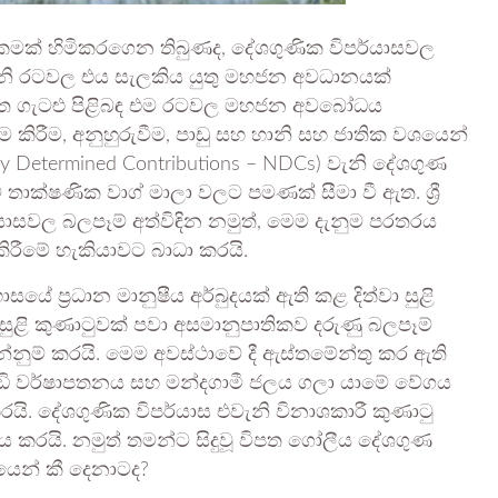
ක් හිමිකරගෙන තිබුණද, දේශගුණික විපර්යාසවල
කාව වැනි රටවල එය සැලකිය යුතු මහජන අවධානයක්
රිත ගැටළු පිළිබඳ එම රටවල මහජන අවබෝධය
 කිරීම, අනුහුරුවීම, පාඩු සහ හානි සහ ජාතික වශයෙන්
 Determined Contributions – NDCs) වැනි දේශගුණ
තාක්ෂණික වාග් මාලා වලට පමණක් සීමා වී ඇත. ශ්‍රී
්යාසවල බලපෑම් අත්විඳින නමුත්, මෙම දැනුම පරතරය
කිරීමේ හැකියාවට බාධා කරයි.
ප්‍රධාන මානුෂීය අර්බුදයක් ඇති කළ දිත්වා සුළි
ුත් සුළි කුණාටුවක් පවා අසමානුපාතිකව දරුණු බලපෑම්
න්නුම් කරයි. මෙම අවස්ථාවේ දී ඇස්තමේන්තු කර ඇති
. දැඩි වර්ෂාපතනය සහ මන්දගාමී ජලය ගලා යාමේ වේගය
කරයි. දේශගුණික විපර්යාස එවැනි විනාශකාරී කුණාටු
 කරයි. නමුත් තමන්ට සිදුවූ විපත ගෝලීය දේශගුණ
යෙන් කී දෙනාටද?