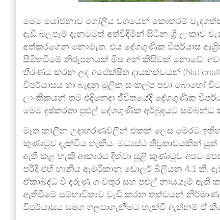
මෙම යෝජනාව ගෝලීය වශයෙන් කොතරම් වැදගත්කම
දැඩි බලපෑම් දැනටමත් අත්විඳිමින් සිටින ශ්‍රී ලං
අත්කරගෙන නොමැත. එය දේශගුණික විපර්යාස ආශ්‍
සීමිතවීමේ නිරූපනයක් මිස අන් කිසිවක් නොවේ. අවම
තීරණය කරන ලද අපේක්ෂිත දායකත්වයන් (Nationally
විපර්යාසය හා බැඳුනු මූලික සංකල්ප පවා බොහෝ විට 
ලාංකිකයන් තම එදිනෙදා ජීවිතයේදී දේශගුණික විපර
මෙම දුෂ්කරතා පුළුල් දේශගුණික අර්බුදයට සම්බන්ධ 
මෑත කාලීන උදාහරණවලින් එකක් ලෙස මෙරට ඉතිහාසයේ 
කුණාටුව දැක්විය හැකිය. මධ්‍යස්ථ තීව්‍රතාවයකින් ය
ඇති කළ හැකි ආකාරය දිත්වා සුළි කුණාටුව අපට පෙ
පරිදි එහි හානිය ඇමරිකානු ඩොලර් බිලියන 4.1 කි
ඒකාබද්ධ වී දරුණු ගංවතුර සහ පුළුල් නායයෑම් ඇති 
ඇතිවීමේ සම්භාවිතාව වැඩි කරන තත්වයන් නිර්මාණය
විපර්යාසය සමග ගලපාගැනීමට හැක්වී ඇත්නම් ඒ කී