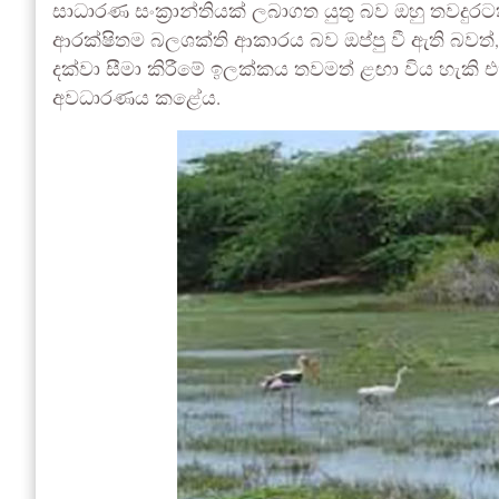
සාධාරණ සංක්‍රාන්තියක් ලබාගත යුතු බව ඔහු තවදු
ආරක්ෂිතම බලශක්ති ආකාරය බව ඔප්පු වී ඇති බවත්,
දක්වා සීමා කිරීමේ ඉලක්කය තවමත් ළඟා විය හැකි
අවධාරණය කළේය.