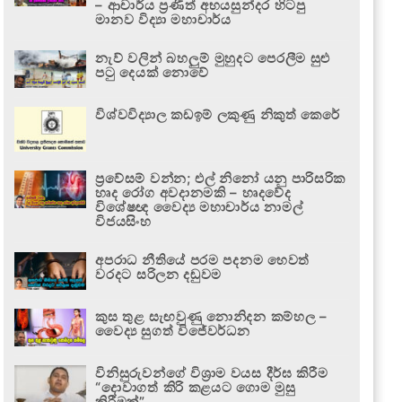
– ආචාර්ය ප්‍රණීත් අභයසුන්දර හිටපු
මානව විද්‍යා මහාචාර්ය
නැව් වලින් බහලුම් මුහුදට පෙරලීම සුළු
පටු දෙයක් නොවේ
විශ්වවිද්‍යාල කඩඉම් ලකුණු නිකුත් කෙරේ
ප්‍රවේසම් වන්න; එල් නිනෝ යනු පාරිසරික
හෘද රෝග අවදානමකි – හෘදවේද
විශේෂඥ වෛද්‍ය මහාචාර්ය නාමල්
විජයසිංහ
අපරාධ නීතියේ පරම පදනම හෙවත්
වරදට සරිලන දඬුවම
කුස තුළ සැඟවුණු නොනිදන කම්හල –
වෛද්‍ය සුගත් විජේවර්ධන
විනිසුරුවන්ගේ විශ්‍රාම වයස දීර්ඝ කිරීම
“දොවාගත් කිරි කළයට ගොම මුසු
කිරීමක්”