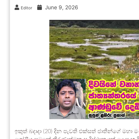
June 9, 2026
Editor
ඉකුත් බදාදා (20) දින පැවති එක්සත් ජාතීන්ගේ මහ