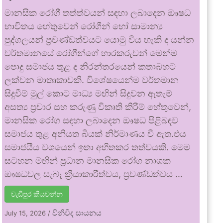
මානසික රෝගී තත්ත්වයන් සඳහා ලබාදෙන ඖෂධ
භාවිතය හේතුවෙන් රෝගීන් හෝ සාමාන්‍ය
පුද්ගලයන් ප්‍රචණ්ඩත්වයට යොමු විය හැකි ද යන්න
වර්තමානයේ රෝගීන්ගේ භාරකරුවන් මෙන්ම
පොදු සමාජය තුළ ද නිරන්තරයෙන් කතාබහට
ලක්වන මාතෘකාවකි. විශේෂයෙන්ම වර්තමාන
සිදුවීම් මුල් කොට මාධ්‍ය මඟින් සිදුවන ඇතැම්
අසත්‍ය ප්‍රචාර සහ කරුණු විකෘති කිරීම් හේතුවෙන්,
මානසික රෝග සඳහා ලබාදෙන ඖෂධ පිළිබඳව
සමාජය තුළ අනියත බියක් නිර්මාණය වී ඇත.එය
සමාජයීය වශයෙන් ඉතා අහිතකර තත්වයකි. මෙම
සටහන මඟින් ප්‍රධාන මානසික රෝග නාශක
ඖෂධවල සැබෑ ක්‍රියාකාරීත්වය, ප්‍රචණ්ඩත්වය …
වැඩිපුර කියවන්න
විනිවිද සායනය
July 15, 2026
/