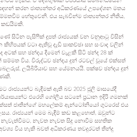
්විය හැකිය. ඒ දේශගුණික විපර්යාස සම්බන්ධයෙන්
 බව සඳහන් කරන ජාත්‍යන්තර අධිකරණයේ උපදේශන මතය
මතවීම හේතුවෙනි. එය සැබවින්ම ජාත්‍යන්තර නීතිය,
් කඩයිමකි.
සිටින පැසිෆික් දූපත් රාජ්‍යයක් වන වනුආටු විසින්
ිහිපයක් වටා ඇතිවූ දැඩි සාකච්ඡා සහ සංවාද වලින්
 අටක් සහ ඡන්දය දීමෙන් වැළකී සිටි ඡන්ද 28 ක්
ම්මත විය. විරුද්ධව ඡන්දය දුන් රටවල් වූයේ එක්සත්
 බෙලරුස්, ලයිබීරියාව සහ යේමනයයි. පක්ෂව ඡන්දය දුන්
ුණකි.
 රාජ්‍යයන්ට බැඳීමක් ඇති බව 2025 ජූලි මාසයේදී
පර්යාසයන්ට එරෙහි ගෝලීය සටනේ ප්‍රධාන ඉදිරි ගමනක්
එක්සත් ජාතීන්ගේ මහලේකම් ඇන්ටෝනියෝ ගුටරෙස් එය
සය. රාජ්‍යයන් මෙම බැඳීම් කඩ කළහොත්, ඔවුන්ට
රීම නැවැත්වීමට, නැවත නැවත සිදු නොවීම සහතික
වශ්‍ය විය හැකි බවත් අධිකරණය තවදුරටත් තීන්දු