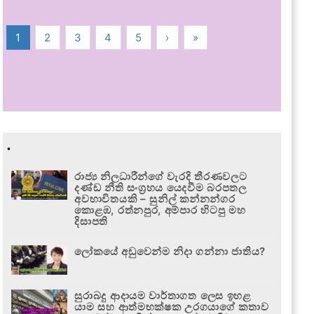
1
2
3
4
5
›
»
.
රාජ්‍ය නිලධාරීන්ගේ වැරදි තීරණවලට
දණ්ඩ නීති සංග්‍රහය යෙදවීම බරපතල
අවභාවිතයකි – සුනිල් කන්නන්ගර
කොළඹ, රත්නපුර, අම්පාර හිටපු මහ
දිසාපති
ලෝකයේ අඩුවෙන්ම නිදා ගන්නා ජාතිය?
සුරාබදු ආදායම වාර්තාගත ලෙස ඉහළ
යාම සහ ආත්මභක්ෂක උරගයාගේ කතාව