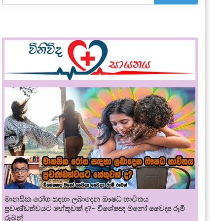
මානසික රෝග සඳහා ලබාදෙන ඖෂධ භාවිතය
ප්‍රචණ්ඩත්වයට හේතුවක් ද?- විශේෂඥ මනෝ වෛද්‍ය රූමි
රූබන්