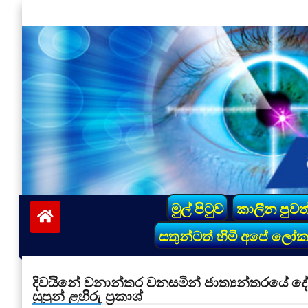
Skip
to
content
vinivida.lk
මුල් පිටුව
කාලීන පුවත
සතුන්ටත් හිමි අපේ ලෝ
දිවයිනේ වනාන්තර වනසමින් ජාත්‍යන්තරයේ දේ
සුපුන් ළහිරු ප්‍රකාශ්