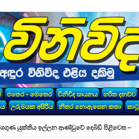
්
එතෙර - මෙතෙර
විනිවිද සායනය
හරිත දනව්ව
කය
උරුමයක අසිරිය
නිතර නොඇසෙන කතා
කාටූ
ශගුණ යුක්තිය ඉල්ලන ආණ්ඩුවේ දෙබිඩි පිළිවෙත –