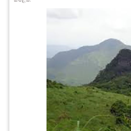
කළේය.