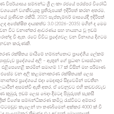
ිපර්යාසය සම්බන්ධ ශ්‍රී ලංකා රජයේ පරස්පර විරෝධී
ික වශයෙන් වගකිවයුතු ප්‍රතිරූපයක් ඉදිරිපත් කරන අතරම,
 මුණිවත රකියි. 2025 සැප්තැම්බර් මාසයේදී ඉදිරිපත්
ද අපේක්ෂිත දායකත්ව 3.0 (2026–2035) මගින් ද මෙම
35 වන විට වනාන්තර ආවරණය සහ හායනය වූ ඉඩම්
ොන්දු වී ඇත. රටේ විවිධ ප්‍රදේශවල වන විනාශය දිගටම
ය දනවන කරුණකි.
 රක්ෂිතය මායිමේ හම්බන්තොට ප්‍රාදේශීය ලේකම්
වැව ප්‍රදේශයේ අලි – ඇතුන් ගේ ප්‍රධාන වාසස්ථාන
එළිපෙහෙළි කරමින් සමාගම් 17 ක් විසින් මහ පරිමාණ
හැකිය. එසේම වන අලි කළමනාකරණ රක්ෂිතයක් ලෙස
වනාන්තර ප්‍රදේශයේ එදා මෙදාතුර සිදුවෙමින් පවතින
ධාරීන් අසමත්වී ඇති අතර, ඒ වෙනුවට එහි කඩවරවැව
කුඹුරු ඉඩම් ලෙස බෙදා දීමටද පිඹුරුපත් සැකසී
‍රික් විශේෂ සම්බන්ධීකරණ කමිටු රැස්වීමට අම්පාර
වට්ටමඩුව කැලෙන් හා තණබිමෙන් අක්කර 4000 ක් වී
මටද සැලසුම්කර තිබුණද එය අවසන් මොහොතේ