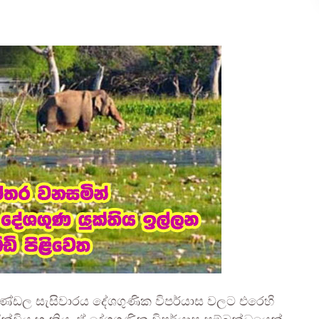
ා මණ්ඩල සැසිවාරය දේශගුණික විපර්යාස වලට එරෙහි