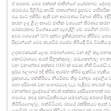
ඒ සමඟම, මෙම එක්සත් ජාතීන්ගේ යෝජනාව, දේශගුණ ව
ස්ථාවරය පිළිබිඹු කරයි. ජාත්‍යන්තර ප්‍රජාවට පාරිසර
එය රටේ ඉතිරිව ඇති වන ආවරණය විනාශ කිරීම ඉදිරියේ
කරන ලද ශ්‍රී ලංකාවේ ජාතික වශයෙන් තීරණය කරන ල
පරස්පරතාව විශේෂයෙන් පැහැදිලි වේ. එමගින් 20
අවම වශයෙන් 32% දක්වා ප්‍රතිෂ්ඨාපනය කිරීමට පොර
සිදුවන්නේ මෙම කැපවීම් එසේම තිබියදී වීම විමති
උදාහරණයක් ලෙස, හම්බන්තොට වන අලි කළමනාකරණ
කොට්ඨාශයට අයත් සීනුක්කුගල, ඔරුකෙන්ගල හා කපාපු
වන වනාන්තර අක්කර 1000 ක් පමණ නීති විරෝධී ව 
සූර්ය බලාගාර ඉදි කිරීම ආරම්භ කිරීම දැක්විය 
ප්‍රකාශයට පත්කිරීමට නියමිතව තිබූ වන්දම-දෙමලිය 
මහා පරිමාණ වන සංහාරයටද වැට බැඳීමට තවමත් බල
වනාන්තර ප්‍රදේශයේ තවත් අක්කර දෙසියපනහක් පමණ 
හමාරය. තවද ජනාධිපතිවරයා සම්බන්ධවූ අම්පාර දිස්ත්
තිඹිරියගොල්ල, බක්මිටියාව රජයේ රක්ෂිතයට අයත් 
ගොවීන් වෙත නිදහස් කිරිමේ යෝජනාවක් ගෙන ඒ