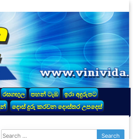
රසගඟුල
පහන් ටැඹ
ඉරා අදුරුපට
න්
දොස් දුරු කරවන දොස්තර උපදෙස්