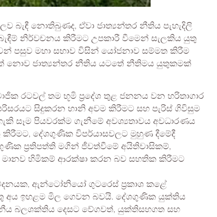
ව බැඳී නොතිබුණද, ඒවා ජාත්‍යන්තර නීතිය පැහැදිලි
ැඳීම් නිර්වචනය කිරීමට උපකාරී වීමෙන් සැලකිය යුතු
වෙන් පසුව මහා සභාව විසින් යෝජනාව සම්මත කිරීම
ක් නොව ජාත්‍යන්තර නීතිය යටතේ නීතිමය යුතුකමක්
ාජික රටවල් තම භූමි ප්‍රදේශ තුළ ජනනය වන හරිතාගාර
සරයට සිදුකරන හානි අවම කිරීමට සහ පැරිස් ගිවිසුම
 හැකි සෑම පියවරක්ම ගැනීමේ අවශ්‍යතාවය අවධාරණය
ිරීමට, දේශගුණික විපර්යාසවලට මුහුණ දීමේදී
 ප්‍රතිපත්ති මගින් ජීවත්වීමේ අයිතිවාසිකම්,
ික මානව හිමිකම් ආරක්ෂා කරන බව සහතික කිරීමට
වේදනයක, ඇන්ටෝනියෝ ගුටරෙස් ප්‍රකාශ කළේ
තු අය ඉහළම මිල ගෙවන බවයි. දේශගුණික යුක්තිය
නීය බලශක්තිය දෙසට වේගවත්, යුක්තිසහගත සහ