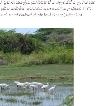
රටත් ප්‍රකාශ කළේය. පුනර්ජනනීය බලශක්තිය ලාභම සහ
 පූර්ව කාර්මික මට්ටමට වඩා ගෝලීය උණුසුම 1.5°C
 එකක් බවත් එක්සත් ජාතීන්ගේ මහලේකම්වරයා