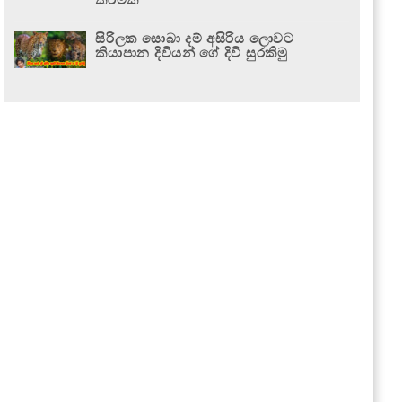
සිරිලක සොබා දම් අසිරිය ලොවට
කියාපාන දිවියන් ගේ දිවි සුරකිමු