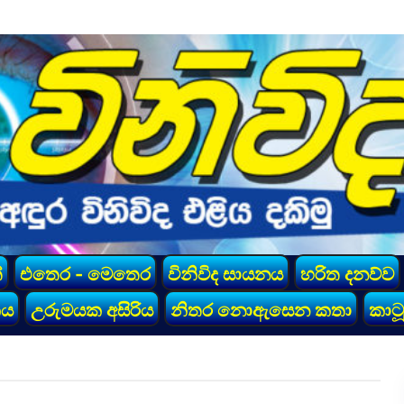
්
එතෙර - මෙතෙර
විනිවිද සායනය
හරිත දනව්ව
කය
උරුමයක අසිරිය
නිතර නොඇසෙන කතා
කාටූ