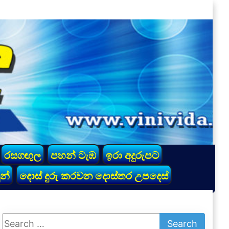
රසගඟුල
පහන් ටැඹ
ඉරා අදුරුපට
න්
දොස් දුරු කරවන දොස්තර උපදෙස්