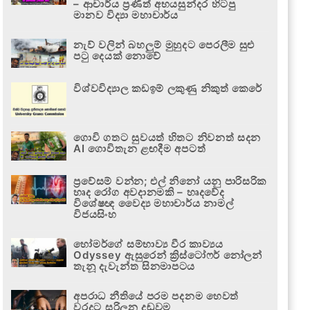
– ආචාර්ය ප්‍රණීත් අභයසුන්දර හිටපු
මානව විද්‍යා මහාචාර්ය
නැව් වලින් බහලුම් මුහුදට පෙරලීම සුළු
පටු දෙයක් නොවේ
විශ්වවිද්‍යාල කඩඉම් ලකුණු නිකුත් කෙරේ
ගොවි ගතට සුවයත් හිතට නිවනත් සදන
AI ගොවිතැන ළඟදීම අපටත්
ප්‍රවේසම් වන්න; එල් නිනෝ යනු පාරිසරික
හෘද රෝග අවදානමකි – හෘදවේද
විශේෂඥ වෛද්‍ය මහාචාර්ය නාමල්
විජයසිංහ
හෝමර්ගේ සම්භාව්‍ය වීර කාව්‍යය
Odyssey ඇසුරෙන් ක්‍රිස්ටෝෆර් නෝලන්
තැනූ දැවැන්ත සිනමාපටය
අපරාධ නීතියේ පරම පදනම හෙවත්
වරදට සරිලන දඬුවම