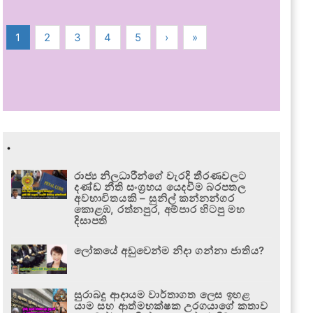
1
2
3
4
5
›
»
.
රාජ්‍ය නිලධාරීන්ගේ වැරදි තීරණවලට
දණ්ඩ නීති සංග්‍රහය යෙදවීම බරපතල
අවභාවිතයකි – සුනිල් කන්නන්ගර
කොළඹ, රත්නපුර, අම්පාර හිටපු මහ
දිසාපති
ලෝකයේ අඩුවෙන්ම නිදා ගන්නා ජාතිය?
සුරාබදු ආදායම වාර්තාගත ලෙස ඉහළ
යාම සහ ආත්මභක්ෂක උරගයාගේ කතාව