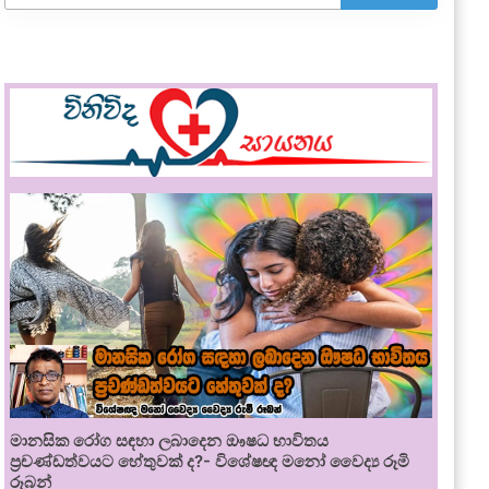
මානසික රෝග සඳහා ලබාදෙන ඖෂධ භාවිතය
ප්‍රචණ්ඩත්වයට හේතුවක් ද?- විශේෂඥ මනෝ වෛද්‍ය රූමි
රූබන්