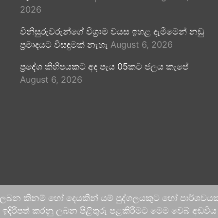
2026
විනිසුරුවරුන්ගේ විශ්‍රාම වයස ඉහළ දැමීමෙන් නඩු
ප්‍රමාදයට විසඳුමක් නැහැ
August 6, 2026
ප්‍රදේශ කිහිපයකට අද පැය 05කට ජලය කැපේ
August 6, 2026
 ලබන කිනම් හෝ දෙයකින් යම් පුද්ගලයකුට හෝ පාර්ශවයකට
දිරිපත් කරනු ලබන පිළිතුරු පළකිරීමට මෙම වෙබ් අඩවිය ආච