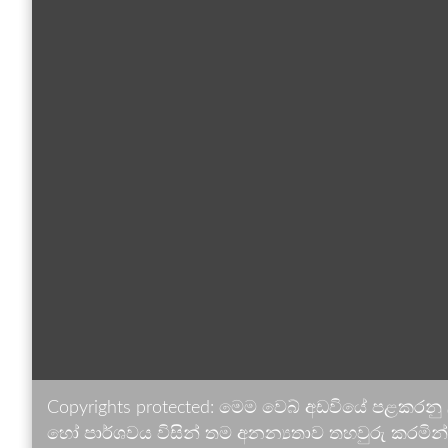
Copyrights protected: මෙම වෙබ් අඩවියේ පළකරනු
හෝ පාර්ශවය විසින් තම අනන්‍යතාව තහවුරු කරමින් ඉ