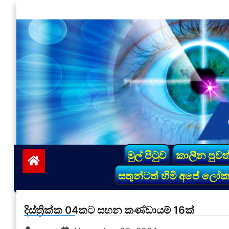
Skip
to
content
vinivida.lk
මුල් පිටුව
කාලීන පුවත
සතුන්ටත් හිමි අපේ ලෝ
දිස්ත්‍රික්ක 04කට සහන කණ්ඩායම් 16ක්