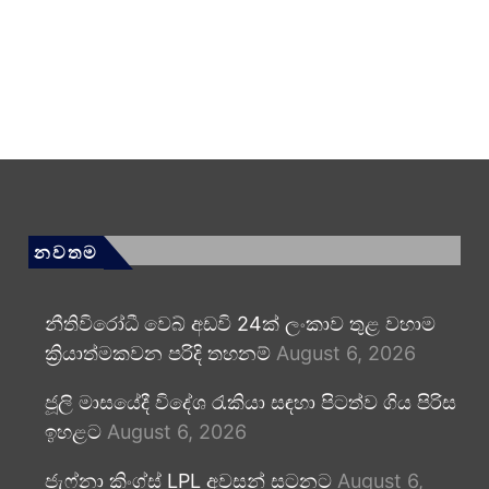
නවතම
නීතිවිරෝධී වෙබ් අඩවි 24ක් ලංකාව තුළ වහාම
ක්‍රියාත්මකවන පරිදි තහනම්
August 6, 2026
ජූලි මාසයේදී විදේශ රැකියා සඳහා පිටත්ව ගිය පිරිස
ඉහළට
August 6, 2026
ජැෆ්නා කිංග්ස් LPL අවසන් සටනට
August 6,