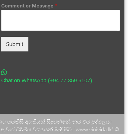
Comment or Message
*
Submit
Chat on WhatsApp (+94 77 359 6107)
 යම්කිසි අගතියක් සිදුවන්නේ නම් එම පුද්ගලයා
ාර ධර්මීය වශයෙන් බැඳී සිටී. 'www.vinivida.lk' ©