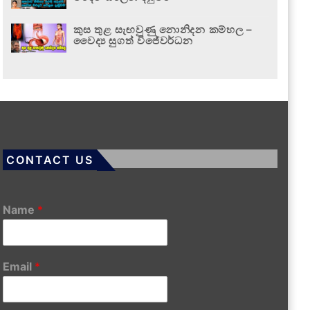
කුස තුළ සැඟවුණු නොනිදන කම්හල –
වෛද්‍ය සුගත් විජේවර්ධන
CONTACT US
Name
*
Email
*