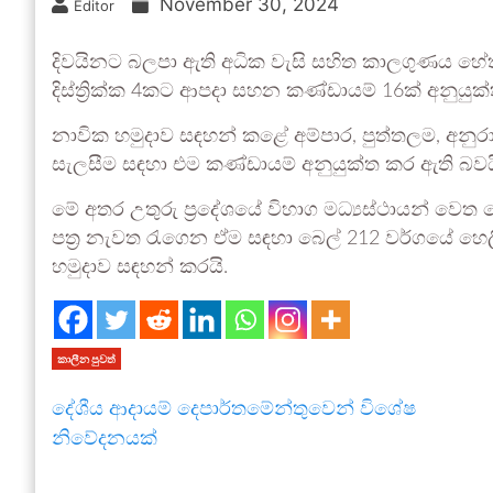
November 30, 2024
Editor
දිවයිනට බලපා ඇති අධික වැසි සහිත කාලගුණය හ
දිස්ත්‍රික්ක 4කට ආපදා සහන කණ්ඩායම් 16ක් අනුයු
නාවික හමුදාව සඳහන් කළේ අම්පාර, පුත්තලම, අනුරා
සැලසීම සඳහා එම කණ්ඩායම් අනුයුක්ත කර ඇති බවය
මේ අතර උතුරු ප්‍රදේශයේ විහාග මධ්‍යස්ථායන් වෙත 
පත්‍ර නැවත රැගෙන ඒම සඳහා බෙල් 212 වර්ගයේ හෙලි
හමුදාව සඳහන් කරයි.
කාලීන පුවත්
දේශීය ආදායම් දෙපාර්තමේන්තුවෙන් විශේෂ
නිවේදනයක්