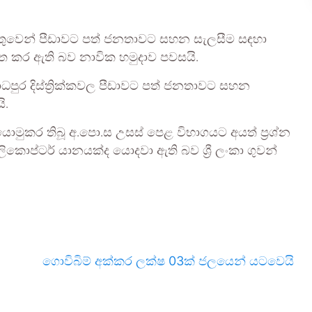
ේතුවෙන් පීඩාවට පත් ජනතාවට සහන සැලසීම සඳහා
ක්ත කර ඇති බව නාවික හමුදාව පවසයි.
ධපුර දිස්ත්‍රික්කවල පීඩාවට පත් ජනතාවට සහන
ි.
යොමුකර තිබූ අ.පො.ස උසස් පෙළ විභාගයට අයත් ප්‍රශ්න
කොප්ටර් යානයක්ද යොදවා ඇති බව ශ්‍රී ලංකා ගුවන්
ගොවිබිම් අක්කර ලක්ෂ 03ක් ජලයෙන් යටවෙයි