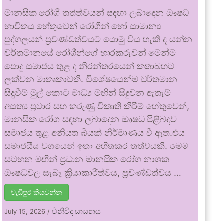
මානසික රෝගී තත්ත්වයන් සඳහා ලබාදෙන ඖෂධ
භාවිතය හේතුවෙන් රෝගීන් හෝ සාමාන්‍ය
පුද්ගලයන් ප්‍රචණ්ඩත්වයට යොමු විය හැකි ද යන්න
වර්තමානයේ රෝගීන්ගේ භාරකරුවන් මෙන්ම
පොදු සමාජය තුළ ද නිරන්තරයෙන් කතාබහට
ලක්වන මාතෘකාවකි. විශේෂයෙන්ම වර්තමාන
සිදුවීම් මුල් කොට මාධ්‍ය මඟින් සිදුවන ඇතැම්
අසත්‍ය ප්‍රචාර සහ කරුණු විකෘති කිරීම් හේතුවෙන්,
මානසික රෝග සඳහා ලබාදෙන ඖෂධ පිළිබඳව
සමාජය තුළ අනියත බියක් නිර්මාණය වී ඇත.එය
සමාජයීය වශයෙන් ඉතා අහිතකර තත්වයකි. මෙම
සටහන මඟින් ප්‍රධාන මානසික රෝග නාශක
ඖෂධවල සැබෑ ක්‍රියාකාරීත්වය, ප්‍රචණ්ඩත්වය …
වැඩිපුර කියවන්න
විනිවිද සායනය
July 15, 2026
/