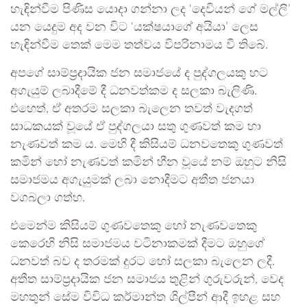
හැඳින්වීම පිණිස යොදා ගන්නා ලද ‘දෙවියන් ගේ මල්ලි’
යන යෙදුම අද වන විට ‘යක්ෂයාගේ අයියා’ ලෙස
හැඳින්වීම තෙක් මෙම තත්වය විපරිනාමය වී තිබේ.
අපගේ සාම්ප්‍රදායික ජන සමාජයේ ද පුද්ගලයකු හට
අගැයුම් ලබාදීමේ දී ධනවත්කම ද සලකා බැලිණි.
එහෙත්, ඒ අතරම සලකා බැලෙන තවත් වැදගත්
සාධකයක් වූයේ ඒ පුද්ගලයා සතු ගුණවත් කම හා
නැණවත් කම ය. මෙහි දී කිසියම් ධනවතෙකු ගුණවත්
කමින් හෝ නැණවත් කමින් හීන වූයේ නම් ඔහුට නිසි
සමාජමය අගැයුමක් ලබා නොදීමට අතීත ජනයා
වගබලා ගත්හ.
එමෙන්ම කිසියම් ගුණවතෙකු හෝ නැණවතෙකු
කෙරෙහි නිසි සමාජමය වටිනාකමක් දීමට ඔහුගේ
ධනවත් බව ද තරමක් දුරට හෝ සලකා බැලෙන ලදී.
අතීත සාම්ප්‍රදායික ජන සමාජය තුළින් ගුරුවරුන්, වෙද
මහතුන් සේම විවිධ කර්මාන්ත ශිල්පීන් ආදී ඉහළ සහ