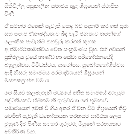
සිතිවිල්ල පසුකාලීන සමාජය තුළ ශීඝ්‍රයෙන් ස්ථාපිත
විණි.
ඒ සමඟම එතෙක් පැවැති පොදු බව පදනම් කර ගත් ප්‍රජා
සහ සමාජ ඒකාබද්ධතාව බිඳ වැටී ජනතාව තමන්ගේ
ලෞකික පැවැත්ම තහවුරු කරගත් කුහක
ආත්මාර්ථකාමීත්වය වෙත සංක්‍රමණය වූහ. එහි අවසන්
ප්‍රතිඵලය වූයේ භාණ්ඩ හා සේවා පරිභෝජනයේදී
බහුලත්වය, විවිධත්වය, ආටෝපය, සුඛෝපභෝගීත්වය
ආදී නිසරු සමාජමය පරමාදර්ශයන් ශීඝ්‍රයෙන්
මස්තකප්‍රාප්ත වීම ය.
මේ සියළු කලබැගෑනි මධ්‍යයේ අතීත සමාජයේ අගැයුම්
පද්ධතියකට හිමිකම් කී ගුරුවරයා ගේ භූමිකාව
සමාජයෙන් ඉවත් වී ගිය අතර ඒ වන විට ශීඝ්‍රයෙන් තීව්‍ර
වෙමින් පැවැති ධනෝපායන තරඟයට සාර්ථක ලෙස
මුහුණ දිම පිණිස සමහර ගුරුවරු ටියුෂන් තරඟයකට
අවතීර්ණ වූහ.