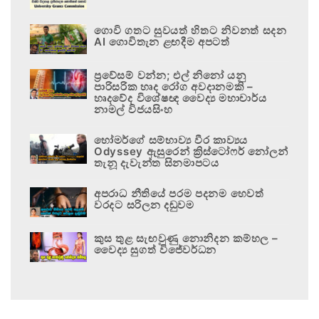
ගොවි ගතට සුවයත් හිතට නිවනත් සදන
AI ගොවිතැන ළඟදීම අපටත්
ප්‍රවේසම් වන්න; එල් නිනෝ යනු
පාරිසරික හෘද රෝග අවදානමකි –
හෘදවේද විශේෂඥ වෛද්‍ය මහාචාර්ය
නාමල් විජයසිංහ
හෝමර්ගේ සම්භාව්‍ය වීර කාව්‍යය
Odyssey ඇසුරෙන් ක්‍රිස්ටෝෆර් නෝලන්
තැනූ දැවැන්ත සිනමාපටය
අපරාධ නීතියේ පරම පදනම හෙවත්
වරදට සරිලන දඬුවම
කුස තුළ සැඟවුණු නොනිදන කම්හල –
වෛද්‍ය සුගත් විජේවර්ධන