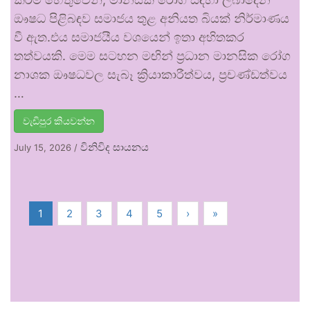
ඖෂධ පිළිබඳව සමාජය තුළ අනියත බියක් නිර්මාණය
වී ඇත.එය සමාජයීය වශයෙන් ඉතා අහිතකර
තත්වයකි. මෙම සටහන මඟින් ප්‍රධාන මානසික රෝග
නාශක ඖෂධවල සැබෑ ක්‍රියාකාරීත්වය, ප්‍රචණ්ඩත්වය
…
වැඩිපුර කියවන්න
විනිවිද සායනය
July 15, 2026
/
1
2
3
4
5
›
»