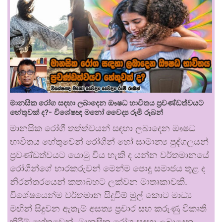
මානසික රෝග සඳහා ලබාදෙන ඖෂධ භාවිතය ප්‍රචණ්ඩත්වයට
හේතුවක් ද?- විශේෂඥ මනෝ වෛද්‍ය රූමි රූබන්
මානසික රෝගී තත්ත්වයන් සඳහා ලබාදෙන ඖෂධ
භාවිතය හේතුවෙන් රෝගීන් හෝ සාමාන්‍ය පුද්ගලයන්
ප්‍රචණ්ඩත්වයට යොමු විය හැකි ද යන්න වර්තමානයේ
රෝගීන්ගේ භාරකරුවන් මෙන්ම පොදු සමාජය තුළ ද
නිරන්තරයෙන් කතාබහට ලක්වන මාතෘකාවකි.
විශේෂයෙන්ම වර්තමාන සිදුවීම් මුල් කොට මාධ්‍ය
මඟින් සිදුවන ඇතැම් අසත්‍ය ප්‍රචාර සහ කරුණු විකෘති
කිරීම් හේතුවෙන්, මානසික රෝග සඳහා ලබාදෙන