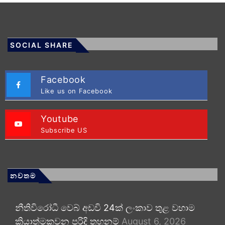
SOCIAL SHARE
Facebook
Like us on Facebook
Youtube
Subscribe US
නවතම
නීතිවිරෝධී වෙබ් අඩවි 24ක් ලංකාව තුළ වහාම
ක්‍රියාත්මකවන පරිදි තහනම්
August 6, 2026