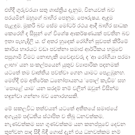
එහිදී ගුරුවරයා සතු ශාස්ත්‍රීය දැනුම, විනයවත් බව
පරයමින් ඔහුගේ බාහිර පෙනුම, පෞරුෂය, ඇඳුම
පැළඳුම, මුකරි බව සේම මෝටර් රථය ආදී බාහිර සාධක
කෙරෙහි ද සිසුන් ගේ විශේෂ ආකර්ෂණයක් පවතින බව
ඉතා පැහැදිලි ය. ඒ අතර හුදෙක් රෝගීන් සුවපත් කිරීමේ
කාර්ය භාරයට වඩා පවත්නා සමාජ ආර්ථිකය හමුවේ
පසුගාමී වීමට නොහැකි වෛද්‍යවරු ද ‘ආ රෝගියා පරමා
ලාභා’ යන සංකල්පයෙන් යුතුව ව්‍යාපාරික පදනමක්
යටතේ තම වෘත්තිය පවත්වා ගෙන යාමට පෙළඹුනහ.
මෙහිදී එම අතිරේක ධනෝපායනය ‘පොල් කැඩීම’ සහ
‘පොළේ යාම’ යන සරදම් නම් වලින් ඔවුන් විසින්ම
හඳුන්වා ගන්නා බව නොරහසකි.
මේ සකලවිධ තත්වයන් යටතේ අතීතයේ සමාජයේ
අගැයුම් පද්ධතිය ස්ථාපිත ව තිබූ ධනවත්කම,
නැණවත්කම සහ ගුණවත්කම යන කනප්පුවේ දෙවන
තුන්වන පාද සිඳී බිඳී ගොස් දැන් එය ධනවත්කම නම්