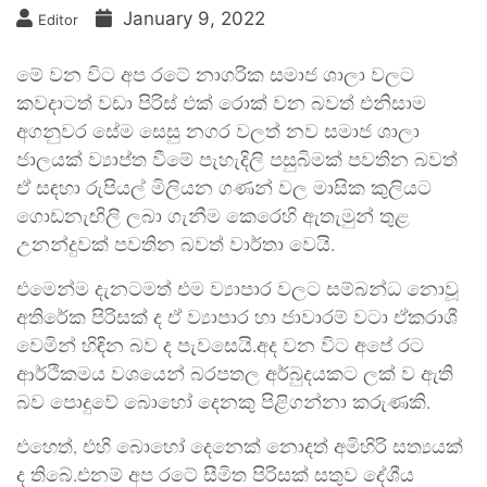
January 9, 2022
Editor
මේ වන විට අප රටේ නාගරික සමාජ ශාලා වලට
කවදාටත් වඩා පිරිස් එක් රොක් වන බවත් එනිසාම
අගනුවර සේම සෙසු නගර වලත් නව සමාජ ශාලා
ජාලයක් ව්‍යාප්ත වීමේ පැහැදිලි පසුබිමක් පවතින බවත්
ඒ සඳහා රුපියල් මිලියන ගණන් වල මාසික කුලියට
ගොඩනැඟිලි ලබා ගැනීම කෙරෙහි ඇතැමුන් තුළ
උනන්දුවක් පවතින බවත් වාර්තා වෙයි.
එමෙන්ම දැනටමත් එම ව්‍යාපාර වලට සම්බන්ධ නොවූ
අතිරේක පිරිසක් ද ඒ ව්‍යාපාර හා ජාවාරම් වටා ඒකරාශී
වෙමින් හිඳින බව ද පැවසෙයි.අද වන විට අපේ රට
ආර්ථිකමය වශයෙන් බරපතල අර්බුදයකට ලක් ව ඇති
බව පොදුවේ බොහෝ දෙනකු පිළිගන්නා කරුණකි.
එහෙත්, එහි බොහෝ දෙනෙක් නොදත් අමිහිරි සත්‍යයක්
ද තිබේ.එනම් අප රටේ සීමිත පිරිසක් සතුව දේශීය