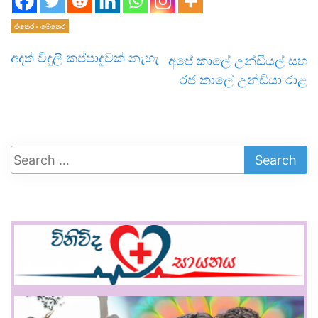
එතෙර - මෙතෙර
අදත් විදුලි කප්පාදුවක් නැහැ
අපේ කාලේ උන්ඩියල් සහ
රජ කාලේ උන්ඩියා රාළ