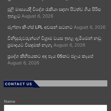
ජූලි මාසයේදී විදේශ රැකියා සඳහා පිටත්ව ගිය පිරිස
ඉහළට
August 6, 2026
ජැෆ්නා කිංග්ස් LPL අවසන් සටනට
August 6, 2026
විනිසුරුවරුන්ගේ විශ්‍රාම වයස ඉහළ දැමීමෙන් නඩු
ප්‍රමාදයට විසඳුමක් නැහැ
August 6, 2026
ප්‍රදේශ කිහිපයකට අද පැය 05කට ජලය කැපේ
August 6, 2026
CONTACT US
Name
*