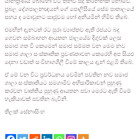
යාන්ත්‍රණය බොහෝ විට තනිව සිදු කරන්නක් නොවේ.
ප්‍රබල දේශපාලනඥයන් ගේ පොලිසීයේ සේම පාතාලයේ
සහය ද මොවුනට සෘජුවම හෝ අනියමින් හිමිව තිබේ.
එමඟින් දැනටත් රට පුරා ව්‍යාප්තව ඇති රජයට බදු
ගෙවන සම්බාහන ආයතන ජාලයේම දිගුවක් ලෙස
සමාජ ගත වී කෙමෙන් සමාජ සම්මත වන මෙම නව
සමාජ ශාලා සංස්කෘතික ප්‍රවණතාවන කෙරෙහි අප සියළු
දෙනා වඩාත් සංවිභාගශීලී වීමේ කාලය දැන් එළඹී තිබේ.
ඒ මේ වන විට ප්‍රවර්ධනය වෙමින් පවතින නව සමාජ
ශාලා සංස්කෘතියට සමගාමීව අභිසාරිකාවන් පුහුණු
කරවන වෘත්තීය පුහුණු ආයතන පවා මෙරට ඇති වීමේ
හැකියාවක් පවතින බැවිනි.
තිලක් සේනාසිංහ