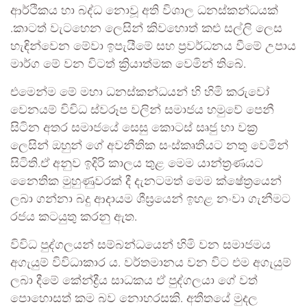
ආර්ථිකය හා බද්ධ නොවූ අති විශාල ධනස්කන්ධයක්
.කාටත් වැටහෙන ලෙසින් කිවහොත් කළු සල්ලි ලෙස
හැඳින්වෙන මේවා ඉපැයීමේ සහ ප්‍රවර්ධනය වීමේ උපාය
මාර්ග මේ වන විටත් ක්‍රියාත්මක වෙමින් තිබේ.
එමෙන්ම මේ මහා ධනස්කන්ධයන් හි හිමි කරුවෝ
වෙනයම් විවිධ ස්වරූප වලින් සමාජය හමුවේ පෙනී
සිටින අතර සමාජයේ සෙසු කොටස් සෘජු හා වක්‍ර
ලෙසින් ඔහුන් ගේ අවනීතික සංස්කෘතියට නතු වෙමින්
සිටිති.ඒ අනුව ඉදිරි කාලය තුළ මෙම යාන්ත්‍රණයට
නෛතික මුහුණුවරක් දී දැනටමත් මෙම ක්ෂේත්‍රයෙන්
ලබා ගන්නා බදු ආදායම ශීඝ්‍රයෙන් ඉහළ නංවා ගැනීමට
රජය කටයුතු කරනු ඇත.
විවිධ පුද්ගලයන් සම්බන්ධයෙන් හිමි වන සමාජමය
අගැයුම් විවිධාකාර ය. වර්තමානය වන විට එම අගැයුම්
ලබා දීමේ කේන්ද්‍රීය සාධකය ඒ පුද්ගලයා ගේ වත්
පොහොසත් කම බව නොහරසකි. අතීතයේ මුදල