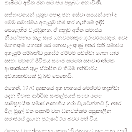
තැබීමට අතීත ජන සමාජය පසුබට නොවිණි.
සත්භාවයෙන් යුතුව පොදු ජන සේවා සපයන්නෝ ද
මෙම සමාජමය අගැයුම් හිමි කර ගැනීමේ ඉදිරි
පෙළෙහිම වැජඹුනහ. ඒ අනුව අතීත සමාජය
නියෝජනය කළ සෑම ධනවතෙකුම,ගුරුවරයෙකුම, වෙද
මහතකුම යහපත් සේ නොසැලකුණු අතර එකී සමාජය
අගැයුම් සම්බන්ධ ප්‍රශස්ථ මට්ටම පවත්වා ගෙන යාම
සඳහා ඔහුගේ ජීවිතය සමාජ සම්මත සදාචාරාත්මක
ආකෘතියක් තුළ ස්ථාපිත වී තිබීම අනිවාර්ය
අවශ්‍යතාවයක් වූ බව පෙනෙයි.
එහෙත්, 1970 දශකයේ අග භාගයේ මෙරටට හඳුන්වා
දෙන විවෘත ආර්ථික සංකල්පයත් සමඟ මෙම
සාම්ප්‍රදායික සමාජ ආකෘතිය ගරා වැටෙන්නට වූ අතර
මිල මුදල් මත පදනම් වන ධනවත්කම පසුකාලීන
සමාජයේ ප්‍රධාන පුරුෂාර්ථය බවට පත් විය.
එලෙස ධනෝපායනය කෙරෙහි ජනතාව තුළ පැන නැගී