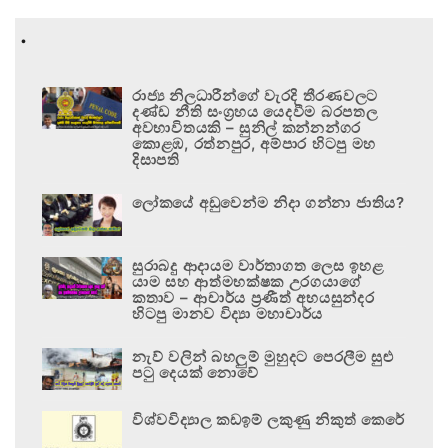
.
රාජ්‍ය නිලධාරීන්ගේ වැරදි තීරණවලට
දණ්ඩ නීති සංග්‍රහය යෙදවීම බරපතල
අවභාවිතයකි – සුනිල් කන්නන්ගර
කොළඹ, රත්නපුර, අම්පාර හිටපු මහ
දිසාපති
ලෝකයේ අඩුවෙන්ම නිදා ගන්නා ජාතිය?
සුරාබදු ආදායම වාර්තාගත ලෙස ඉහළ
යාම සහ ආත්මභක්ෂක උරගයාගේ
කතාව – ආචාර්ය ප්‍රණීත් අභයසුන්දර
හිටපු මානව විද්‍යා මහාචාර්ය
නැව් වලින් බහලුම් මුහුදට පෙරලීම සුළු
පටු දෙයක් නොවේ
විශ්වවිද්‍යාල කඩඉම් ලකුණු නිකුත් කෙරේ