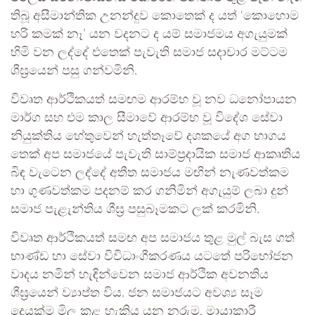
තිබූ අසීමාන්තික උනන්දුව කොතෙක් ද යත් ‘කොහොම
හරි කමක් නෑ’ යන වදනට ද යම් සමාජමය අගැයුමක්
හිමි වන ලද්දේ එතෙක් පැවැති සමාජ සදාචාර මට්ටම
ශීඝ්‍රයෙන් පසු ගන්වමිනි.
විවෘත ආර්ථිකයත් සමඟම ආරම්භ වූ නව ධනෝපායන
මාර්ග සහ එම කාල සීමාවේ ආරම්භ වූ විදේශ සේවා
නියුක්තිය හේතුවෙන් හැත්තෑවේ දශකයේ අග භාගය
තෙක් අප සමාජයේ පැවැති සාම්ප්‍රදායික සමාජ ආකෘතිය
බිඳ වැටෙන ලද්දේ අතීත සමාජය මඟින් නැණවත්කම
හා ගුණවත්කම පදනම් කර ගනිමින් අගැයුම් ලබා දුන්
සමාජ පැළැන්තිය ශීඝ්‍ර පසුබෑමකට ලක් කරමිනි.
විවෘත ආර්ථිකයත් සමඟ අප සමාජය තුළ මුල් බැස ගත්
භාණ්ඩ හා සේවා විවිධාංගීකරණය යටතේ පරිභෝජන
වාදය නමින් හැඳින්වෙන සමාජ ආර්ථික අවනතිය
ශීඝ්‍රයෙන් ව්‍යාප්ත විය. ජන සමාජයට අවශ්‍ය සෑම
දෙයක්ම මිල කළ හැකිය යන නරුම, මායාකාරී