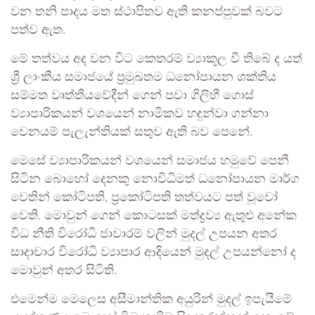
වන තනි පාදය මත ස්ථාපිතව ඇති කනප්පුවක් බවට
පත්ව ඇත.
මේ තත්වය අද වන විට කෙතරම් ව්‍යාකූල වී තිබේ ද යත්
ශ්‍රී ලාංකීය සමාජයේ ප්‍රමුඛතම ධනෝපායන ශක්තිය
සම්මත වෘත්තීයවේදීන් ගෙන් පවා ගිලිහී ගොස්
ව්‍යාපාරිකයන් වශයෙන් නාමිකව හඳුන්වා ගන්නා
වෙනයම් පැලැන්තියක් සතුව ඇති බව පෙනේ.
මෙසේ ව්‍යාපාරිකයන් වශයෙන් සමාජය හමුවේ පෙනී
සිටින බොහෝ දෙනකු නොවිධිමත් ධනෝපායන මාර්ග
වෙතින් කෝටිපති, ප්‍රකෝටිපති තත්වයට පත් වූවෝ
වෙති. මොවුන් ගෙන් කොටසක් මත්ද්‍රව්‍ය ඇතුළු අනේක
විධ නීති විරෝධී ජාවාරම් වලින් මුදල් උපයන අතර
සාදාචාර විරෝධී ව්‍යාපාර ආදියෙන් මුදල් උපයන්නෝ ද
මොවුන් අතර සිටිති.
එමෙන්ම මෙලෙස අසීමාන්තික අයුරින් මුදල් ඉපැයීමේ