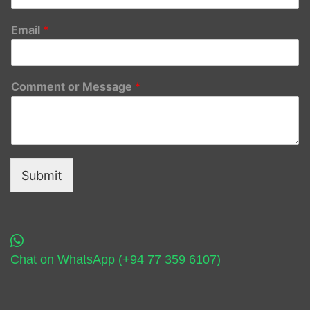
Email
*
Comment or Message
*
Submit
Chat on WhatsApp (+94 77 359 6107)