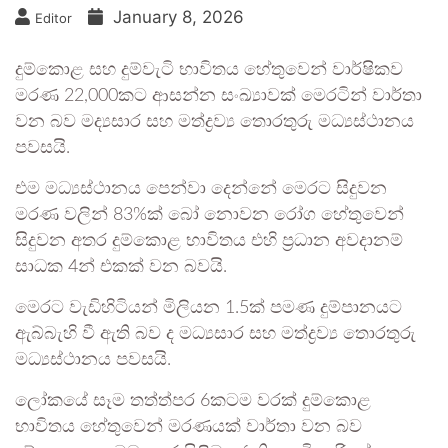
January 8, 2026
Editor
දුම්කොළ සහ දුම්වැටි භාවිතය හේතුවෙන් වාර්ෂිකව
මරණ 22,000කට ආසන්න සංඛ්‍යාවක් මෙරටින් වාර්තා
වන බව මද්‍යසාර සහ මත්ද්‍රව්‍ය තොරතුරු මධ්‍යස්ථානය
පවසයි.
එම මධ්‍යස්ථානය පෙන්වා දෙන්නේ මෙරට සිදුවන
මරණ වලින් 83%ක් බෝ නොවන රෝග හේතුවෙන්
සිදුවන අතර දුම්කොළ භාවිතය එහි ප්‍රධාන අවදානම්
සාධක 4න් එකක් වන බවයි.
මෙරට වැඩිහිටියන් මිලියන 1.5ක් පමණ දුම්පානයට
ඇබ්බැහි වී ඇති බව ද මධ්‍යසාර සහ මත්ද්‍රව්‍ය තොරතුරු
මධ්‍යස්ථානය පවසයි.
ලෝකයේ සෑම තත්ත්පර 6කටම වරක් දුම්කොළ
භාවිතය හේතුවෙන් මරණයක් වාර්තා වන බව