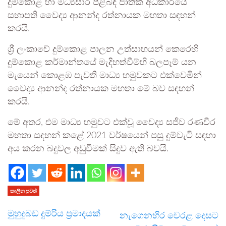
දුම්කොළ හා මධ්‍යසාර පිළිබඳ ජාතික අධිකාරියේ
සභාපති වෛද්‍ය ආනන්ද රත්නායක මහතා සඳහන්
කරයි.
ශ්‍රී ලංකාවේ දුම්කොළ පාලන උත්සාහයන් කෙරෙහි
දුම්කොළ කර්මාන්තයේ මැදිහත්වීම්හි බලපෑම් යන
මැයෙන් කොළඹ පැවති මාධ්‍ය හමුවකට එක්වෙමින්
වෛද්‍ය ආනන්ද රත්නායක මහතා මේ බව සඳහන්
කරයි.
මේ අතර, එම මාධ්‍ය හමුවට එක්වූ වෛද්‍ය සජීව රණවීර
මහතා සඳහන් කළේ 2021 වර්ෂයෙන් පසු දුම්වැටි සඳහා
අය කරන බදුවල අඩුවීමක් සිදුව ඇති බවයි.
කාලීන පුවත්
මුහුදුබඩ දුම්රිය ප්‍රමාදයක්
නැගෙනහිර වෙරළ දෙසට