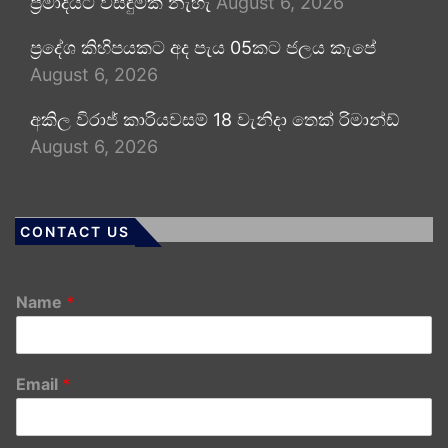
ප්‍රමාදයට විසඳුමක් නැහැ
August 6, 2026
ප්‍රදේශ කිහිපයකට අද පැය 05කට ජලය කැපේ
August 6, 2026
අකිල විරාජ් කාරියවසම් 18 වැනිදා තෙක් රිමාන්ඩ්
August 6, 2026
CONTACT US
Name
*
Email
*