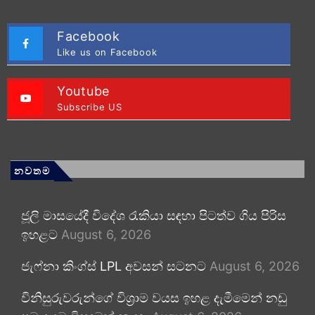
Facebook
Like us on Facebook
Youtube
Subscribe US
නවතම
ජූලි මාසයේදී විදේශ රැකියා සඳහා පිටත්ව ගිය පිරිස
ඉහළට
August 6, 2026
ජැෆ්නා කිංග්ස් LPL අවසන් සටනට
August 6, 2026
විනිසුරුවරුන්ගේ විශ්‍රාම වයස ඉහළ දැමීමෙන් නඩු