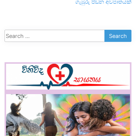
ගැඹුරු පීඩන අවපාතයක්