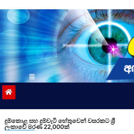
Skip
to
content
vinivida.lk
දුම්කොළ සහ දුම්වැටි හේතුවෙන් වසරකට ශ්‍රී
ලංකාවේ මරණ 22,000ක්