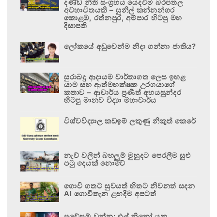
දණ්ඩ නීති සංග්‍රහය යෙදවීම බරපතල
අවභාවිතයකි – සුනිල් කන්නන්ගර
කොළඹ, රත්නපුර, අම්පාර හිටපු මහ
දිසාපති
ලෝකයේ අඩුවෙන්ම නිදා ගන්නා ජාතිය?
සුරාබදු ආදායම වාර්තාගත ලෙස ඉහළ
යාම සහ ආත්මභක්ෂක උරගයාගේ
කතාව – ආචාර්ය ප්‍රණීත් අභයසුන්දර
හිටපු මානව විද්‍යා මහාචාර්ය
විශ්වවිද්‍යාල කඩඉම් ලකුණු නිකුත් කෙරේ
නැව් වලින් බහලුම් මුහුදට පෙරලීම සුළු
පටු දෙයක් නොවේ
ගොවි ගතට සුවයත් හිතට නිවනත් සදන
AI ගොවිතැන ළඟදීම අපටත්
ප්‍රවේසම් වන්න; එල් නිනෝ යනු