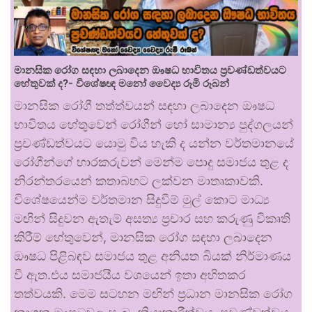
මානසික රෝග සඳහා ලබාදෙන ඖෂධ භාවිතය ප්‍රචණ්ඩත්වයට
හේතුවක් ද?- විශේෂඥ මනෝ වෛද්‍ය රූමි රූබන්
මානසික රෝගී තත්ත්වයන් සඳහා ලබාදෙන ඖෂධ
භාවිතය හේතුවෙන් රෝගීන් හෝ සාමාන්‍ය පුද්ගලයන්
ප්‍රචණ්ඩත්වයට යොමු විය හැකි ද යන්න වර්තමානයේ
රෝගීන්ගේ භාරකරුවන් මෙන්ම පොදු සමාජය තුළ ද
නිරන්තරයෙන් කතාබහට ලක්වන මාතෘකාවකි.
විශේෂයෙන්ම වර්තමාන සිදුවීම් මුල් කොට මාධ්‍ය
මඟින් සිදුවන ඇතැම් අසත්‍ය ප්‍රචාර සහ කරුණු විකෘති
කිරීම් හේතුවෙන්, මානසික රෝග සඳහා ලබාදෙන
ඖෂධ පිළිබඳව සමාජය තුළ අනියත බියක් නිර්මාණය
වී ඇත.එය සමාජයීය වශයෙන් ඉතා අහිතකර
තත්වයකි. මෙම සටහන මඟින් ප්‍රධාන මානසික රෝග