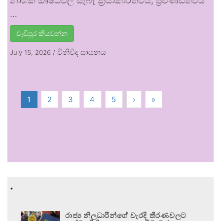
නාශක ඖෂධවල සැබෑ ක්‍රියාකාරීත්වය, ප්‍රචණ්ඩත්වය
…
වැඩිපුර කියවන්න
විනිවිද සායනය
July 15, 2026
/
1
2
3
4
5
›
»
.
රාජ්‍ය නිලධාරීන්ගේ වැරදි තීරණවලට