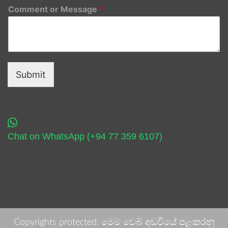
Comment or Message
*
Submit
Chat on WhatsApp (+94 77 359 6107)
Copyrights protected: මෙම වෙබ් අඩවියේ පළකරනු