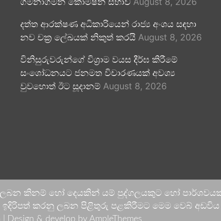
ගමනාගමන කොමිෂන් සභාව
August 8, 2026
දත්ත ආරක්ෂණ අධිකාරියෙන් රාජ්‍ය අංශය සඳහා
නව චක්‍ර ලේඛයක් නිකුත් කරයි
August 8, 2026
විනිසුරුවරුන්ගේ විශ්‍රාම වයස දීර්ඝ කිරීමේ
සංශෝධනයට ජනමත විචාරණයක් අවශ්‍ය
වුවහොත් ඊට සූදානම්
August 8, 2026
 ලබන කිනම් හෝ දෙයකින් යම් පුද්ගලයකුට හෝ පාර්ශවයකට
දිරිපත් කරනු ලබන පිළිතුරු පළකිරීමට මෙම වෙබ් අඩවිය ආච
 |
Design & develop by AmpleThemes