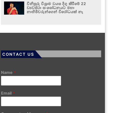
විනිසුරු විශ්‍රාම වයස දිගු කිරීමේ 22
ව්‍යවස්ථා සංශෝධනයට මහා
නාහිමිවරුන්ගෙන් විරෝධයක් නෑ
CONTACT US
Name
*
Email
*