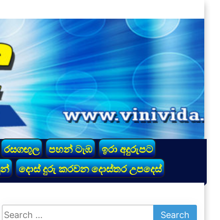
රසගඟුල
පහන් ටැඹ
ඉරා අදුරුපට
න්
දොස් දුරු කරවන දොස්තර උපදෙස්