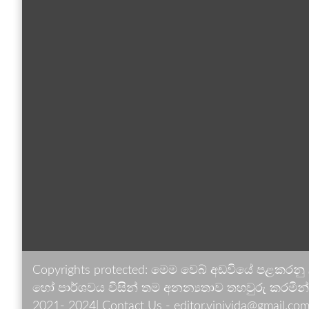
Copyrights protected: මෙම වෙබ් අඩවියේ පළකරනු
හෝ පාර්ශවය විසින් තම අනන්‍යතාව තහවුරු කරමින් ඉ
2021- 2024| Contact Us - editor.vinivida@gmail.com