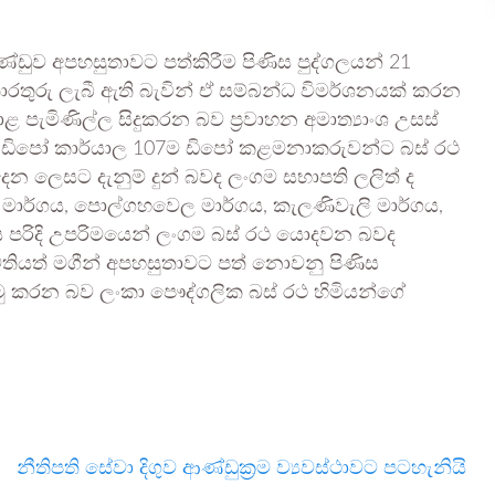
ණ්ඩුව අපහසුතාවට පත්කිරීම පිණිස පුද්ගලයන් 21
තුරු ලැබී ඇති බැවින් ඒ සම්බන්ධ විමර්ශනයක් කරන
පැමිණිල්ල සිදුකරන බව ප්‍රවාහන අමාත්‍යාංශ උසස්
ගම ඩිපෝ කාර්යාල 107ම ඩිපෝ කළමනාකරුවන්ට බස් රථ
 ලෙසට දැනුම් දුන් බවද ලංගම සභාපති ලලිත් ද
ම් මාර්ගය, පොල්ගහවෙල මාර්ගය, කැලණිවැලි මාර්ගය,
ය පරිදි උපරිමයෙන් ලංගම බස් රථ යොදවන බවද
වතියත් මගීන් අපහසුතාවට පත් නොවනු පිණිස
ු කරන බව ලංකා පෞද්ගලික බස් රථ හිමියන්ගේ
නීතිපති සේවා දිගුව ආණ්ඩුක්‍රම ව්‍යවස්ථාවට පටහැනියි