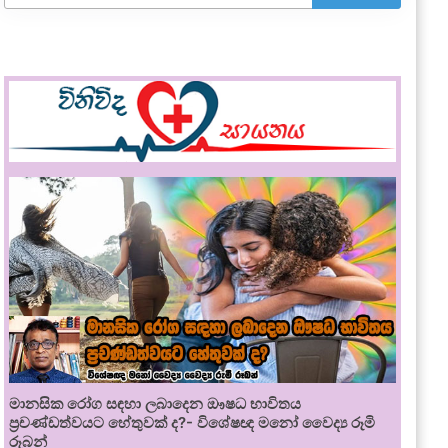
මානසික රෝග සඳහා ලබාදෙන ඖෂධ භාවිතය
ප්‍රචණ්ඩත්වයට හේතුවක් ද?- විශේෂඥ මනෝ වෛද්‍ය රූමි
රූබන්