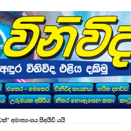
්
එතෙර - මෙතෙර
විනිවිද සායනය
හරිත දනව්ව
කය
උරුමයක අසිරිය
නිතර නොඇසෙන කතා
කාටූ
ක්” අමාත්‍යංශය සීඅයීඩී යයි