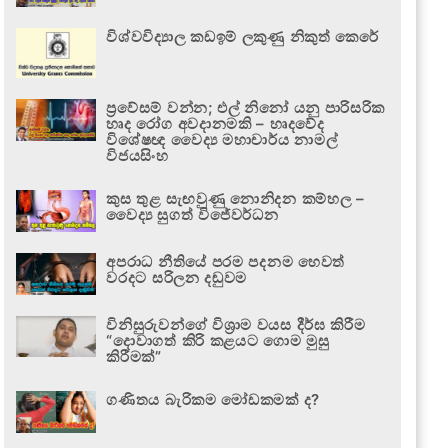
විශ්වවිද්‍යාල කඩඉම් ලකුණු නිකුත් කෙරේ
ප්‍රවේසම් වන්න; එල් නිනෝ යනු පාරිසරික
හෘද රෝග අවදානමකි – හෘදවේද
විශේෂඥ වෛද්‍ය මහාචාර්ය නාමල්
විජයසිංහ
කුස තුළ සැඟවුණු නොනිදන කම්හල –
වෛද්‍ය සුගත් විජේවර්ධන
අපරාධ නීතියේ පරම පදනම හෙවත්
වරදට සරිලන දඬුවම
විනිසුරුවන්ගේ විශ්‍රාම වයස දීර්ඝ කිරීම
“දොවාගත් කිරි කළයට ගොම මුසු
කිරීමක්”
ගණිතය බැරිකම මෝඩකමක් ද?