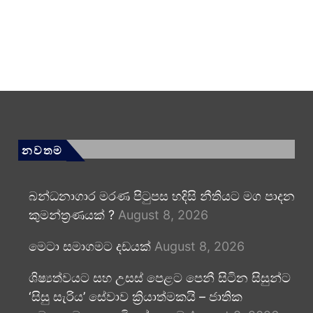
නවතම
බන්ධනාගාර මරණ පිටුපස හදිසි නීතියට මග පාදන
කුමන්ත්‍රණයක් ?
August 8, 2026
මෙටා සමාගමට දඩයක්
August 8, 2026
ශිෂ්‍යත්වයට සහ උසස් පෙළට පෙනී සිටින සිසුන්ට
‘සිසු සැරිය’ සේවාව ක්‍රියාත්මකයි – ජාතික