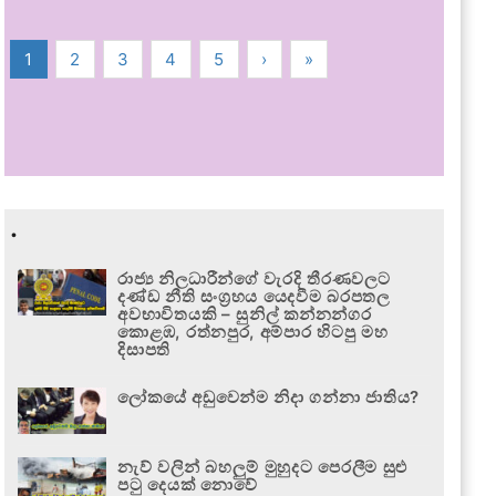
1
2
3
4
5
›
»
.
රාජ්‍ය නිලධාරීන්ගේ වැරදි තීරණවලට
දණ්ඩ නීති සංග්‍රහය යෙදවීම බරපතල
අවභාවිතයකි – සුනිල් කන්නන්ගර
කොළඹ, රත්නපුර, අම්පාර හිටපු මහ
දිසාපති
ලෝකයේ අඩුවෙන්ම නිදා ගන්නා ජාතිය?
නැව් වලින් බහලුම් මුහුදට පෙරලීම සුළු
පටු දෙයක් නොවේ