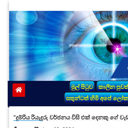
Skip
to
content
vinivida.lk
මුල් පිටුව
කාලීන පුවත
සතුන්ටත් හිමි අපේ ලෝ
“දුම්රිය රියැදුරු වර්ජනය විසි එක් දෙනකු ගේ වැඩ