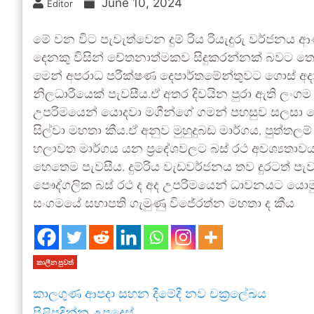
June 10, 2024
Editor
මේ වන විට පැවැත්වෙන දුම් රිය රියැදුරු වර්ජනය ආ
දෙනකු විසින් චේතනාත්මකව සිදුකරන්නක් බවට තොර
මෙන් අපරාධ පරීක්ෂණ දෙපාර්තමේන්තුවට ගොස් අදාළ 
නිලධාරීයෙක් පැවසීය.ඒ අතර දිවයින පුරා ඇති ලං
උපරිමයෙන් යොදවා මගීන්ගේ ගමන් පහසුව සලසා දෙන
සිල්වා මහතා කීය.ඒ අනුව මුහුදුබඩ මාර්ගය, පුත්තල
හලාවත මාර්ගය යන ප්‍රදේශවලට බස් රථ අවශ්‍යතාව
හෙතෙම පැවසීය. දුම්රිය වැඩවර්ජනය තව දුරටත් පැ
පෞද්ගලික බස් රථ ද අද උපරිමයෙන් ධාවනයට යොම
සංගමයේ සභාපති ගැමුණු විජේරත්න මහතා ද කීය
කාලීන පුවත්
කාලගුණ ආපදා සහන දීමේදී නව චක්‍රලේඛය
පිළිපදින්න උපදෙස්