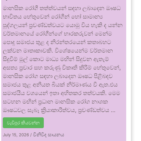
මානසික රෝගී තත්ත්වයන් සඳහා ලබාදෙන ඖෂධ
භාවිතය හේතුවෙන් රෝගීන් හෝ සාමාන්‍ය
පුද්ගලයන් ප්‍රචණ්ඩත්වයට යොමු විය හැකි ද යන්න
වර්තමානයේ රෝගීන්ගේ භාරකරුවන් මෙන්ම
පොදු සමාජය තුළ ද නිරන්තරයෙන් කතාබහට
ලක්වන මාතෘකාවකි. විශේෂයෙන්ම වර්තමාන
සිදුවීම් මුල් කොට මාධ්‍ය මඟින් සිදුවන ඇතැම්
අසත්‍ය ප්‍රචාර සහ කරුණු විකෘති කිරීම් හේතුවෙන්,
මානසික රෝග සඳහා ලබාදෙන ඖෂධ පිළිබඳව
සමාජය තුළ අනියත බියක් නිර්මාණය වී ඇත.එය
සමාජයීය වශයෙන් ඉතා අහිතකර තත්වයකි. මෙම
සටහන මඟින් ප්‍රධාන මානසික රෝග නාශක
ඖෂධවල සැබෑ ක්‍රියාකාරීත්වය, ප්‍රචණ්ඩත්වය …
වැඩිපුර කියවන්න
විනිවිද සායනය
July 15, 2026
/