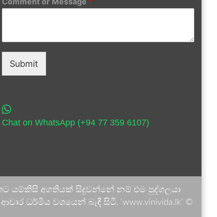
Comment or Message
*
Submit
Chat on WhatsApp (+94 77 359 6107)
 යම්කිසි අගතියක් සිදුවන්නේ නම් එම පුද්ගලයා
ාර ධර්මීය වශයෙන් බැඳී සිටී. 'www.vinivida.lk' ©