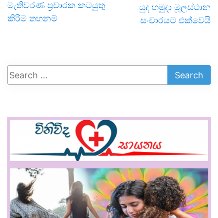
මැතිවරණ ප්‍රචාරක කටයුතු
යුද හමුදා මූලස්ථාන
කිරීම තහනම්
සංචාරයට එක්වෙයි