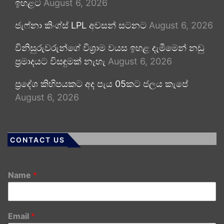
ඉහළට
August 6, 2026
ජැෆ්නා කිංග්ස් LPL අවසන් සටනට
August 6, 2026
විනිසුරුවරුන්ගේ විශ්‍රාම වයස ඉහළ දැමීමෙන් නඩු
ප්‍රමාදයට විසඳුමක් නැහැ
August 6, 2026
ප්‍රදේශ කිහිපයකට අද පැය 05කට ජලය කැපේ
August 6, 2026
CONTACT US
Name
*
Email
*