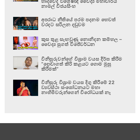
හෘදවේද විශේෂඥ වෛද්‍ය මහාචාර්ය
නාමල් විජයසිංහ
අපරාධ නීතියේ පරම පදනම හෙවත්
වරදට සරිලන දඬුවම
කුස තුළ සැඟවුණු නොනිදන කම්හල –
වෛද්‍ය සුගත් විජේවර්ධන
විනිසුරුවන්ගේ විශ්‍රාම වයස දීර්ඝ කිරීම
“දොවාගත් කිරි කළයට ගොම මුසු
කිරීමක්”
විනිසුරු විශ්‍රාම වයස දිගු කිරීමේ 22
ව්‍යවස්ථා සංශෝධනයට මහා
නාහිමිවරුන්ගෙන් විරෝධයක් නෑ