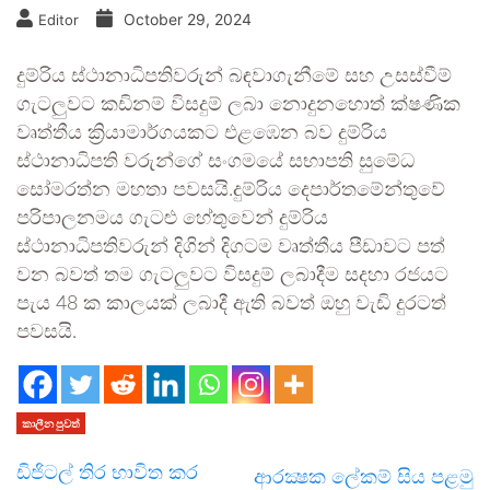
October 29, 2024
Editor
දුම්රිය ස්ථානාධිපතිවරුන් බඳවාගැනීමේ සහ උසස්වීම්
ගැටලුවට කඩිනම් විසදුම් ලබා නොදුනහොත් ක්ෂණික
වෘත්තීය ක්‍රියාමාර්ගයකට එළඹෙන බව දුම්රිය
ස්ථානාධිපති වරුන්ගේ සංගමයේ සභාපති සුමේධ
සෝමරත්න මහතා පවසයි.දුම්රිය දෙපාර්තමේන්තුවේ
පරිපාලනමය ගැටළු හේතුවෙන් දුම්රිය
ස්ථානාධිපතිවරුන් දිගින් දිගටම වෘත්තීය පීඩාවට පත්
වන බවත් තම ගැටලුවට විසදුම් ලබාදීම සදහා රජයට
පැය 48 ක කාලයක් ලබාදී ඇති බවත් ඔහු වැඩි දුරටත්
පවසයි.
කාලීන පුවත්
ඩිජිටල් තිර භාවිත කර
ආරක්‍ෂක ලේකම් සිය පළමු