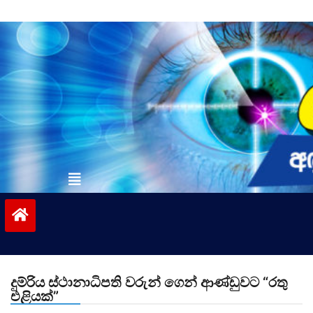
Skip
to
content
vinivida.lk
දුම්රිය ස්ථානාධිපති වරුන් ගෙන් ආණ්ඩුවට “රතු
එළියක්”