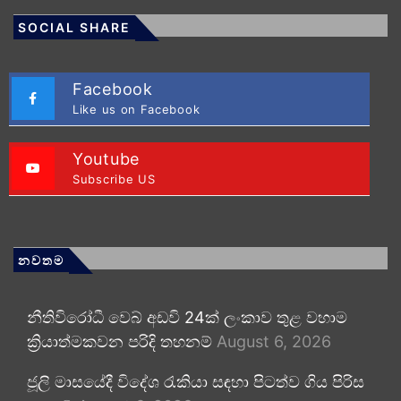
SOCIAL SHARE
Facebook
Like us on Facebook
Youtube
Subscribe US
නවතම
නීතිවිරෝධී වෙබ් අඩවි 24ක් ලංකාව තුළ වහාම
ක්‍රියාත්මකවන පරිදි තහනම්
August 6, 2026
ජූලි මාසයේදී විදේශ රැකියා සඳහා පිටත්ව ගිය පිරිස