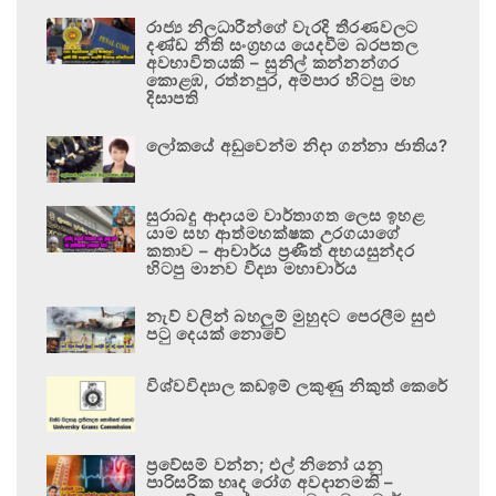
රාජ්‍ය නිලධාරීන්ගේ වැරදි තීරණවලට
දණ්ඩ නීති සංග්‍රහය යෙදවීම බරපතල
අවභාවිතයකි – සුනිල් කන්නන්ගර
කොළඹ, රත්නපුර, අම්පාර හිටපු මහ
දිසාපති
ලෝකයේ අඩුවෙන්ම නිදා ගන්නා ජාතිය?
සුරාබදු ආදායම වාර්තාගත ලෙස ඉහළ
යාම සහ ආත්මභක්ෂක උරගයාගේ
කතාව – ආචාර්ය ප්‍රණීත් අභයසුන්දර
හිටපු මානව විද්‍යා මහාචාර්ය
නැව් වලින් බහලුම් මුහුදට පෙරලීම සුළු
පටු දෙයක් නොවේ
විශ්වවිද්‍යාල කඩඉම් ලකුණු නිකුත් කෙරේ
ප්‍රවේසම් වන්න; එල් නිනෝ යනු
පාරිසරික හෘද රෝග අවදානමකි –