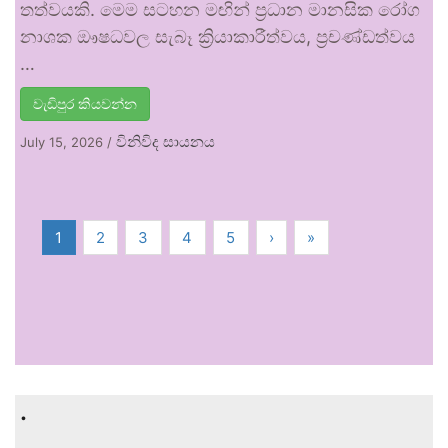
තත්වයකි. මෙම සටහන මඟින් ප්‍රධාන මානසික රෝග
නාශක ඖෂධවල සැබෑ ක්‍රියාකාරීත්වය, ප්‍රචණ්ඩත්වය
…
වැඩිපුර කියවන්න
විනිවිද සායනය
July 15, 2026
/
1
2
3
4
5
›
»
.