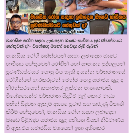
මානසික රෝග සඳහා ලබාදෙන ඖෂධ භාවිතය ප්‍රචණ්ඩත්වයට
හේතුවක් ද?- විශේෂඥ මනෝ වෛද්‍ය රූමි රූබන්
මානසික රෝගී තත්ත්වයන් සඳහා ලබාදෙන ඖෂධ
භාවිතය හේතුවෙන් රෝගීන් හෝ සාමාන්‍ය පුද්ගලයන්
ප්‍රචණ්ඩත්වයට යොමු විය හැකි ද යන්න වර්තමානයේ
රෝගීන්ගේ භාරකරුවන් මෙන්ම පොදු සමාජය තුළ ද
නිරන්තරයෙන් කතාබහට ලක්වන මාතෘකාවකි.
විශේෂයෙන්ම වර්තමාන සිදුවීම් මුල් කොට මාධ්‍ය
මඟින් සිදුවන ඇතැම් අසත්‍ය ප්‍රචාර සහ කරුණු විකෘති
කිරීම් හේතුවෙන්, මානසික රෝග සඳහා ලබාදෙන
ඖෂධ පිළිබඳව සමාජය තුළ අනියත බියක් නිර්මාණය
වී ඇත.එය සමාජයීය වශයෙන් ඉතා අහිතකර