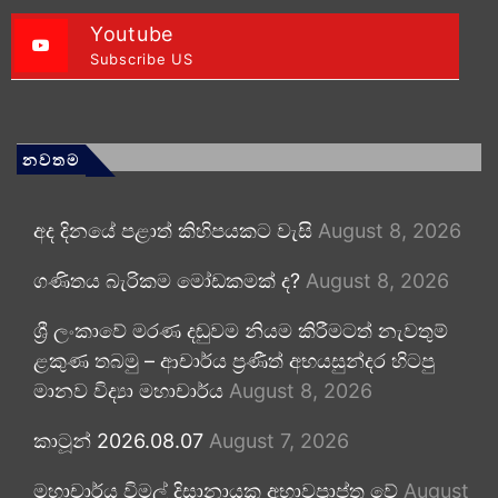
Youtube
Subscribe US
නවතම
අද දිනයේ පළාත් කිහිපයකට වැසි
August 8, 2026
ගණිතය බැරිකම මෝඩකමක් ද?
August 8, 2026
ශ්‍රී ලංකාවේ මරණ දඬුවම නියම කිරීමටත් නැවතුම්
ළකුණ තබමු – ආචාර්ය ප්‍රණීත් අභයසුන්දර හිටපු
මානව විද්‍යා මහාචාර්ය
August 8, 2026
කාටූන් 2026.08.07
August 7, 2026
මහාචාර්ය විමල් දිසානායක අභාවප්‍රාප්ත වේ
August