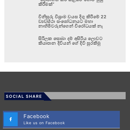
කිරීමක්”
විනිසුරු විශ්‍රාම වයස දිගු කිරීමේ 22
ව්‍යවස්ථා සංශෝධනයට මහා
නාහිමිවරුන්ගෙන් විරෝධයක් නෑ
සිරිලක සොබා දම් අසිරිය ලොවට
කියාපාන දිවියන් ගේ දිවි සුරකිමු
SOCIAL SHARE
Facebook
Like us on Facebook