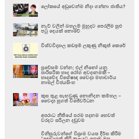
ලෝකයේ අඩුවෙන්ම නිදා ගන්නා ජාතිය?
නැව් වලින් බහලුම් මුහුදට පෙරලීම සුළු
පටු දෙයක් නොවේ
විශ්වවිද්‍යාල කඩඉම් ලකුණු නිකුත් කෙරේ
ප්‍රවේසම් වන්න; එල් නිනෝ යනු
පාරිසරික හෘද රෝග අවදානමකි –
හෘදවේද විශේෂඥ වෛද්‍ය මහාචාර්ය
නාමල් විජයසිංහ
කුස තුළ සැඟවුණු නොනිදන කම්හල –
වෛද්‍ය සුගත් විජේවර්ධන
අපරාධ නීතියේ පරම පදනම හෙවත්
වරදට සරිලන දඬුවම
විනිසුරුවන්ගේ විශ්‍රාම වයස දීර්ඝ කිරීම
“දොවාගත් කිරි කළයට ගොම මුසු