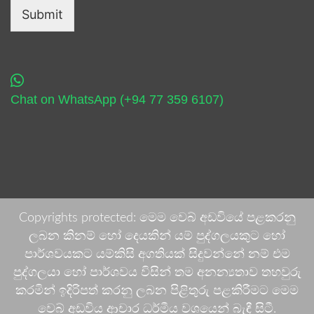
Submit
Chat on WhatsApp (+94 77 359 6107)
Copyrights protected: මෙම වෙබ් අඩවියේ පළකරනු
ලබන කිනම් හෝ දෙයකින් යම් පුද්ගලයකුට හෝ
පාර්ශවයකට යම්කිසි අගතියක් සිදුවන්නේ නම් එම
පුද්ගලයා හෝ පාර්ශවය විසින් තම අනන්‍යතාව තහවුරු
කරමින් ඉදිරිපත් කරනු ලබන පිළිතුරු පළකිරීමට මෙම
වෙබ් අඩවිය ආචාර ධර්මීය වශයෙන් බැඳී සිටී.