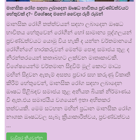
මානසික රෝග සඳහා ලබාදෙන ඖෂධ භාවිතය ප්‍රචණ්ඩත්වයට
හේතුවක් ද?- විශේෂඥ මනෝ වෛද්‍ය රූමි රූබන්
මානසික රෝගී තත්ත්වයන් සඳහා ලබාදෙන ඖෂධ
භාවිතය හේතුවෙන් රෝගීන් හෝ සාමාන්‍ය පුද්ගලයන්
ප්‍රචණ්ඩත්වයට යොමු විය හැකි ද යන්න වර්තමානයේ
රෝගීන්ගේ භාරකරුවන් මෙන්ම පොදු සමාජය තුළ ද
නිරන්තරයෙන් කතාබහට ලක්වන මාතෘකාවකි.
විශේෂයෙන්ම වර්තමාන සිදුවීම් මුල් කොට මාධ්‍ය
මඟින් සිදුවන ඇතැම් අසත්‍ය ප්‍රචාර සහ කරුණු විකෘති
කිරීම් හේතුවෙන්, මානසික රෝග සඳහා ලබාදෙන
ඖෂධ පිළිබඳව සමාජය තුළ අනියත බියක් නිර්මාණය
වී ඇත.එය සමාජයීය වශයෙන් ඉතා අහිතකර
තත්වයකි. මෙම සටහන මඟින් ප්‍රධාන මානසික රෝග
නාශක ඖෂධවල සැබෑ ක්‍රියාකාරීත්වය, ප්‍රචණ්ඩත්වය
…
වැඩිපුර කියවන්න