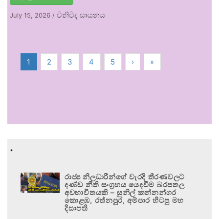
විනිවිද සායනය
July 15, 2026
/
1
2
3
4
5
›
»
.
රාජ්‍ය නිලධාරීන්ගේ වැරදි තීරණවලට
දණ්ඩ නීති සංග්‍රහය යෙදවීම බරපතල
අවභාවිතයකි – සුනිල් කන්නන්ගර
කොළඹ, රත්නපුර, අම්පාර හිටපු මහ
දිසාපති