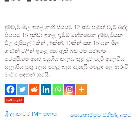
දුම්වැටි මිල ඉහළ නඟී සියයට 12 ක්ව පැවති වැට් බද්ද
සියයට 15 දක්වා ඉහළ දැමීම හේතුවෙන් දුම්වැටියක
මිල රුපියල් 3කින් , 5කින්, 10කින් සහ 15 යන මිල
ගණන් වලින් ඉහළ දමා ඇති බව එම සමාගම
පවසයි.මේ අතර පසුගිය කාලය තුළ දුම් වැටි අලෙවිය
සැලකිය යුතු ලෙස පහළ බැස ඇතැ‍යි වෙළඳ පල ආරංචි
මාර්ග සඳහන් කරයි.
කාලීන පුවත්
ශ්‍රී ලංකාවට IMF සහාය
පොහොට්ටුව මහින්ද අතට