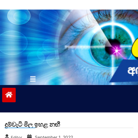
Skip
to
content
vinivida.lk
දුම්වැටි මිල ඉහළ නඟී
September 1, 2022
Editor