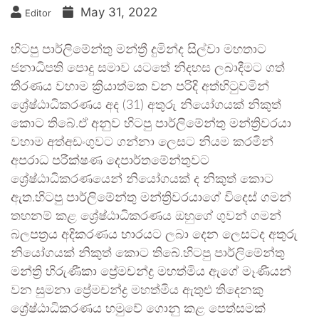
May 31, 2022
Editor
හිටපු පාර්ලිමේන්තු මන්ත්‍රී දුමින්ද සිල්වා මහතාට
ජනාධිපති පොදු සමාව යටතේ නිදහස ලබාදීමට ගත්
තීරණය වහාම ක්‍රියාත්මක වන පරිදි අත්හිටුවමින්
ශ්‍රේෂ්ඨාධිකරණය අද (31) අතුරු නියෝගයක් නිකුත්
කොට තිබේ.ඒ අනුව හිටපු පාර්ලිමේන්තු මන්ත්‍රිවරයා
වහාම අත්අඩංගුවට ගන්නා ලෙසට නියම කරමින්
අපරාධ පරීක්ෂණ දෙපාර්තමේන්තුවට
ශ්‍රේෂ්ඨාධිකරණයෙන් නියෝගයක් ද නිකුත් කොට
ඇත.හිටපු පාර්ලිමේන්තු මන්ත්‍රිවරයාගේ විදෙස් ගමන්
තහනම් කළ ශ්‍රේෂ්ඨාධිකරණය ඔහුගේ ගුවන් ගමන්
බලපත්‍රය අදිකරණය භාරයට ලබා දෙන ලෙසටද අතුරු
නියෝගයක් නිකුත් කොට තිබේ.හිටපු පාර්ලිමේන්තු
මන්ත්‍රි හිරුණීකා ප්‍රේමචන්ද්‍ර මහත්මිය ඇගේ මෑණීයන්
වන සුමනා ප්‍රේමචන්ද්‍ර මහත්මිය ඇතුළු තිදෙනකු
ශ්‍රේෂ්ඨාධිකරණය හමුවේ ගොනු කළ පෙත්සමක්