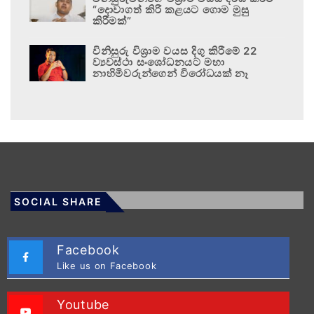
“දොවාගත් කිරි කළයට ගොම මුසු
කිරීමක්”
විනිසුරු විශ්‍රාම වයස දිගු කිරීමේ 22
ව්‍යවස්ථා සංශෝධනයට මහා
නාහිමිවරුන්ගෙන් විරෝධයක් නෑ
SOCIAL SHARE
Facebook
Like us on Facebook
Youtube