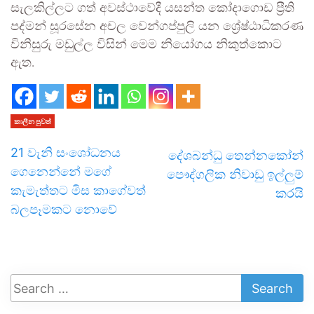
සැලකිල්ලට ගත් අවස්ථාවේදී යසන්ත කෝදාගොඩ ප්‍රීති
පද්මන් සූරසේන අචල වෙන්ගප්පුලි යන ශ්‍රේෂ්ඨාධිකරණ
විනිසුරු මඩුල්ල විසින් මෙම නියෝගය නිකුත්කොට
ඇත.
කාලීන පුවත්
21 වැනි සංශෝධනය
දේශබන්ධු තෙන්නකෝන්
ගෙනෙන්නේ මගේ
පෞද්ගලික නිවාඩු ඉල්ලුම්
කැමැත්තට මිස කාගේවත්
කරයි
බලපෑමකට නොවේ