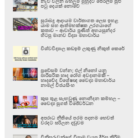
නැව් වලින් බහලුම් මුහුදට පෙරලීම සුළු
පටු දෙයක් නොවේ
සුරාබදු ආදායම වාර්තාගත ලෙස ඉහළ
යාම සහ ආත්මභක්ෂක උරගයාගේ
කතාව – ආචාර්ය ප්‍රණීත් අභයසුන්දර
හිටපු මානව විද්‍යා මහාචාර්ය
විශ්වවිද්‍යාල කඩඉම් ලකුණු නිකුත් කෙරේ
ප්‍රවේසම් වන්න; එල් නිනෝ යනු
පාරිසරික හෘද රෝග අවදානමකි –
හෘදවේද විශේෂඥ වෛද්‍ය මහාචාර්ය
නාමල් විජයසිංහ
කුස තුළ සැඟවුණු නොනිදන කම්හල –
වෛද්‍ය සුගත් විජේවර්ධන
අපරාධ නීතියේ පරම පදනම හෙවත්
වරදට සරිලන දඬුවම
විනිසුරුවන්ගේ විශ්‍රාම වයස දීර්ඝ කිරීම