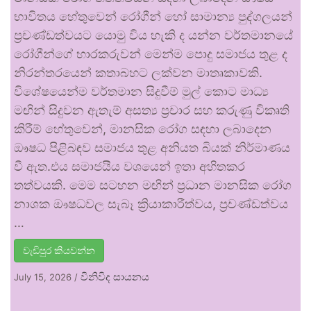
භාවිතය හේතුවෙන් රෝගීන් හෝ සාමාන්‍ය පුද්ගලයන්
ප්‍රචණ්ඩත්වයට යොමු විය හැකි ද යන්න වර්තමානයේ
රෝගීන්ගේ භාරකරුවන් මෙන්ම පොදු සමාජය තුළ ද
නිරන්තරයෙන් කතාබහට ලක්වන මාතෘකාවකි.
විශේෂයෙන්ම වර්තමාන සිදුවීම් මුල් කොට මාධ්‍ය
මඟින් සිදුවන ඇතැම් අසත්‍ය ප්‍රචාර සහ කරුණු විකෘති
කිරීම් හේතුවෙන්, මානසික රෝග සඳහා ලබාදෙන
ඖෂධ පිළිබඳව සමාජය තුළ අනියත බියක් නිර්මාණය
වී ඇත.එය සමාජයීය වශයෙන් ඉතා අහිතකර
තත්වයකි. මෙම සටහන මඟින් ප්‍රධාන මානසික රෝග
නාශක ඖෂධවල සැබෑ ක්‍රියාකාරීත්වය, ප්‍රචණ්ඩත්වය
…
වැඩිපුර කියවන්න
විනිවිද සායනය
July 15, 2026
/