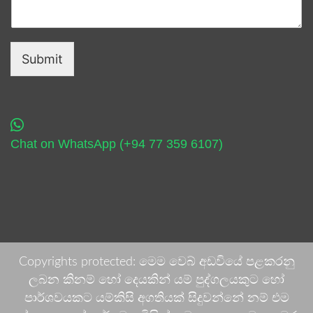
Submit
Chat on WhatsApp (+94 77 359 6107)
Copyrights protected: මෙම වෙබ් අඩවියේ පළකරනු
ලබන කිනම් හෝ දෙයකින් යම් පුද්ගලයකුට හෝ
පාර්ශවයකට යම්කිසි අගතියක් සිදුවන්නේ නම් එම