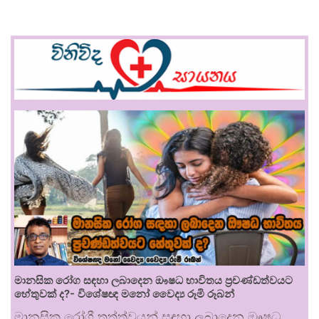
මානසික රෝග සඳහා ලබාදෙන ඖෂධ භාවිතය ප්‍රචණ්ඩත්වයට
හේතුවක් ද?- විශේෂඥ මනෝ වෛද්‍ය රූමි රූබන්
මානසික රෝගී තත්ත්වයන් සඳහා ලබාදෙන ඖෂධ