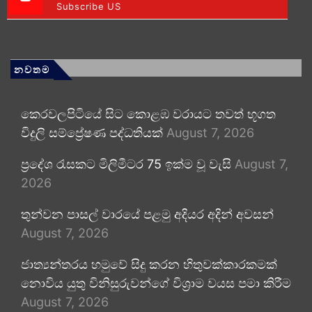
Subscribe US
නවතම
කෙරවලපිටියේ සිට කොළඹ වරායට තවත් භූගත
විදුලි සම්ප්‍රේෂණ පද්ධතියක්
August 7, 2026
ප්‍රදේශ රැසකට මිලිමීටර 75 ඉක්ම වූ වැසි
August 7,
2026
තුන්වන පාසල් වාරයේ පළමු අදියර අදින් අවසන්
August 7, 2026
ජාත්‍යන්තරය හමුවේ සිදු කරන හිතුවක්කාරකමක්
නොවිය යුතු විනිසුරුවන්ගේ විශ්‍රාම වයස පමා කිරීම
August 7, 2026