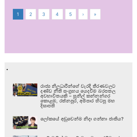
1
2
3
4
5
›
»
.
රාජ්‍ය නිලධාරීන්ගේ වැරදි තීරණවලට
දණ්ඩ නීති සංග්‍රහය යෙදවීම බරපතල
අවභාවිතයකි – සුනිල් කන්නන්ගර
කොළඹ, රත්නපුර, අම්පාර හිටපු මහ
දිසාපති
ලෝකයේ අඩුවෙන්ම නිදා ගන්නා ජාතිය?