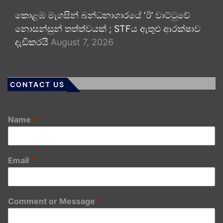
කොළඹ මැගසින් බන්ධනාගාරයේ ‘ඊ’ වාට්ටුවේ
නොසන්සුන් තත්ත්වයක් ; STFය ඇතුළු ආරක්ෂාව
දැඩිකරයි
August 7, 2026
CONTACT US
Name
*
Email
*
Comment or Message
*