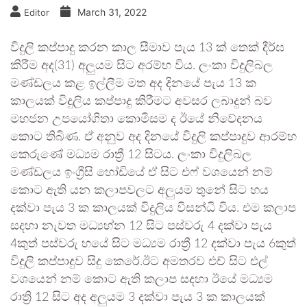
March 31, 2022
Editor
විදුලි කප්පාදු කරන කාල සීමාව පැය 13 ක් තෙක් දීර්ඝ
කිරීම අද(31) අලුයම සිට අරම්භ විය. ලංකා විදුලිබල
මණ්ඩලය කළ ඉල්ලීම මත අද දිනයේ පැය 13 ක
කාලයක් විදුලිය කප්පාදු කිරීමට අවසර ලබාදුන් බව
මහජන උපයෝගිතා කොමිසම ද ඊයේ නිවේදනය
කොට තිබිණ. ඒ අනුව අද දිනයේ විදුලි කප්පාදුව ආරම්භ
කෙරුණේ මධ්‍යම රාත්‍රී 12 සිටය. ලංකා විදුලිබල
මණ්ඩලය ඉංග්‍රීසි හෝඩියේ ඒ සිට එෆ් වශයෙන් නම්
කොට ඇති යන කලාපවලට අලුයම තුනේ සිට හය
දක්වා පැය 3 ක කාලයක් විදුලිය විසන්ධි විය. එම කලාප
සදහා නැවත මධ්‍යහ්න 12 සිට පස්වරු 4 දක්වා පැය
4කුත් පස්වරු හයේ සිට මධ්‍යම රාත්‍රී 12 දක්වා පැය 6කුත්
විදුලි කප්පාදුව සිදු කෙරේ.ඊට අමතරව එච් සිට එල්
වශයෙන් නම් කොට ඇති කලාප සදහා ඊයේ මධ්‍යම
රාත්‍රි 12 සිට අද අලුයම 3 දක්වා පැය 3 ක කාලයක්