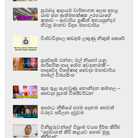
සුරාබදු ආදායම වාර්තාගත ලෙස ඉහළ
යාම සහ ආත්මභක්ෂක උරගයාගේ
කතාව – ආචාර්ය ප්‍රණීත් අභයසුන්දර
හිටපු මානව විද්‍යා මහාචාර්ය
විශ්වවිද්‍යාල කඩඉම් ලකුණු නිකුත් කෙරේ
ප්‍රවේසම් වන්න; එල් නිනෝ යනු
පාරිසරික හෘද රෝග අවදානමකි –
හෘදවේද විශේෂඥ වෛද්‍ය මහාචාර්ය
නාමල් විජයසිංහ
කුස තුළ සැඟවුණු නොනිදන කම්හල –
වෛද්‍ය සුගත් විජේවර්ධන
අපරාධ නීතියේ පරම පදනම හෙවත්
වරදට සරිලන දඬුවම
විනිසුරුවන්ගේ විශ්‍රාම වයස දීර්ඝ කිරීම
“දොවාගත් කිරි කළයට ගොම මුසු
කිරීමක්”