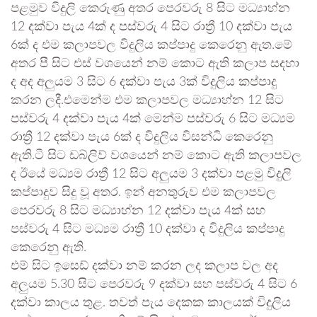
පළමුව විදුලි කෙරුණු අතර පෙරවරු 8 සිට මධ්‍යාහ්න
12 දක්වා පැය 4ක් ද පස්වරු 4 සිට රාත්‍රී 10 දක්වා පැය
6ක් ද එම කලාපවල විදුලිය කප්පාදු කෙරෙනු ඇත.මේ
අතර පී සිට එස් වශයෙන් නම් කොට ඇති කලාප සදහා
ද අද අලුයම 3 සිට 6 දක්වා පැය 3ක් විදුලිය කප්පාදු
කරන ලදී.එමෙන්ම එම කලාපවල මධ්‍යාහ්න 12 සිට
පස්වරු 4 දක්වා පැය 4ක් මෙන්ම පස්වරු 6 සිට මධ්‍යම
රාත්‍රී 12 දක්වා පැය 6ක් ද විදුලිය විසන්ධි කෙරෙනු
ඇති.ටී සිට ඩබ්ලිව් වශයෙන් නම් කොට ඇති කලාපවල
ද ඊයේ මධ්‍යම රාත්‍රී 12 සිට අලුයම 3 දක්වා පළමු විදුලි
කප්පාදුව සිදු වූ අතර. ඉන් අනතුරුව එම කලාපවල
පෙරවරු 8 සිට මධ්‍යාහ්න 12 දක්වා පැය 4ක් සහ
පස්වරු 4 සිට මධ්‍යම රාත්‍රී 10 දක්වා ද විදුලිය කප්පාදු
කෙරෙනු ඇති.
එම් සිට ඉසෙඩ් දක්වා නම් කරන ලද කලාප වල අද
අලුයම 5.30 සිට පෙරවරු 9 දක්වා සහ පස්වරු 4 සිට 6
දක්වා කාලය තුළ. තවත් පැය දෙකක කාලයක් විදුලිය