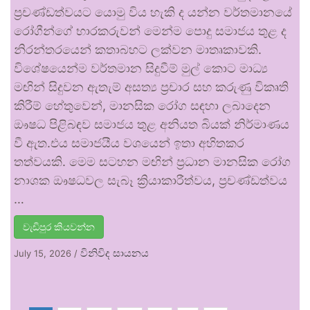
ප්‍රචණ්ඩත්වයට යොමු විය හැකි ද යන්න වර්තමානයේ
රෝගීන්ගේ භාරකරුවන් මෙන්ම පොදු සමාජය තුළ ද
නිරන්තරයෙන් කතාබහට ලක්වන මාතෘකාවකි.
විශේෂයෙන්ම වර්තමාන සිදුවීම් මුල් කොට මාධ්‍ය
මඟින් සිදුවන ඇතැම් අසත්‍ය ප්‍රචාර සහ කරුණු විකෘති
කිරීම් හේතුවෙන්, මානසික රෝග සඳහා ලබාදෙන
ඖෂධ පිළිබඳව සමාජය තුළ අනියත බියක් නිර්මාණය
වී ඇත.එය සමාජයීය වශයෙන් ඉතා අහිතකර
තත්වයකි. මෙම සටහන මඟින් ප්‍රධාන මානසික රෝග
නාශක ඖෂධවල සැබෑ ක්‍රියාකාරීත්වය, ප්‍රචණ්ඩත්වය
…
වැඩිපුර කියවන්න
විනිවිද සායනය
July 15, 2026
/