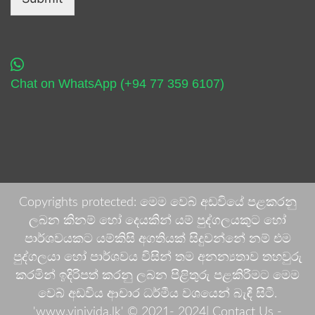
Chat on WhatsApp (+94 77 359 6107)
Copyrights protected: මෙම වෙබ් අඩවියේ පළකරනු
ලබන කිනම් හෝ දෙයකින් යම් පුද්ගලයකුට හෝ
පාර්ශවයකට යම්කිසි අගතියක් සිදුවන්නේ නම් එම
පුද්ගලයා හෝ පාර්ශවය විසින් තම අනන්‍යතාව තහවුරු
කරමින් ඉදිරිපත් කරනු ලබන පිළිතුරු පළකිරීමට මෙම
වෙබ් අඩවිය ආචාර ධර්මීය වශයෙන් බැඳී සිටී.
'www.vinivida.lk' © 2021- 2024| Contact Us -