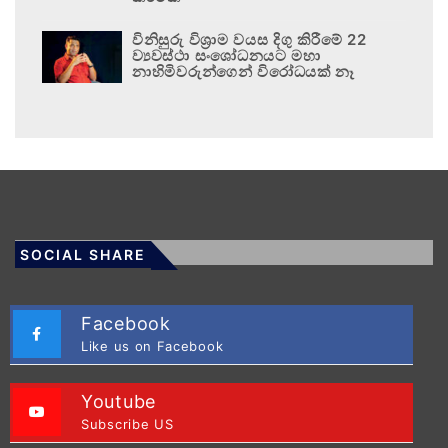
විනිසුරු විශ්‍රාම වයස දිගු කිරීමේ 22
ව්‍යවස්ථා සංශෝධනයට මහා
නාහිමිවරුන්ගෙන් විරෝධයක් නෑ
SOCIAL SHARE
Facebook
Like us on Facebook
Youtube
Subscribe US