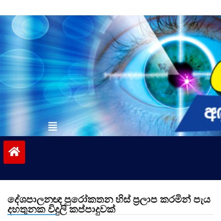
Skip
to
content
vinivida.lk
දේශපාලනඥ පුරෝකතන හිස් ප්‍රලාප කරමින් පැය
දහතුනක විදුලි කප්පාදුවක්