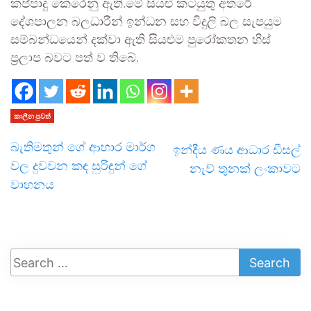
කප්පාදු කෙරෙනු ඇති.මේ සියළු කටයුතු අතරේ
දේශපාලන බලධාරීන් ඉන්ධන සහ විදුලි බල සැපයුම
සම්බන්ධයෙන් දක්වා ඇති සියළුම පුරෝකතන හිස්
ප්‍රලාප බවට පත් ව තිබේ.
කාලීන පුවත්
බැතිමතුන් ගේ ආහාර මාර්ග
ඉන්දීය ණය ආධාර ඩීසල්
වල දුවවන කඳ සුරිඳුන් ගේ
නැව් තුනක් ලංකාවට
වාහනය