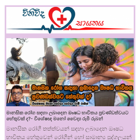
මානසික රෝග සඳහා ලබාදෙන ඖෂධ භාවිතය ප්‍රචණ්ඩත්වයට
හේතුවක් ද?- විශේෂඥ මනෝ වෛද්‍ය රූමි රූබන්
මානසික රෝගී තත්ත්වයන් සඳහා ලබාදෙන ඖෂධ
භාවිතය හේතුවෙන් රෝගීන් හෝ සාමාන්‍ය පුද්ගලයන්