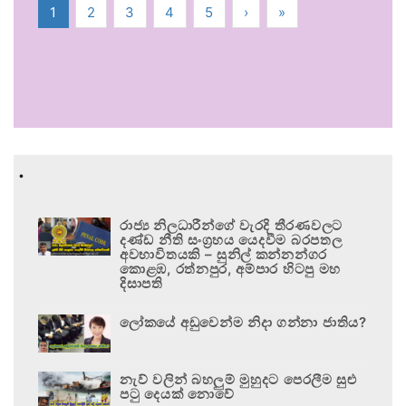
1
2
3
4
5
›
»
.
රාජ්‍ය නිලධාරීන්ගේ වැරදි තීරණවලට
දණ්ඩ නීති සංග්‍රහය යෙදවීම බරපතල
අවභාවිතයකි – සුනිල් කන්නන්ගර
කොළඹ, රත්නපුර, අම්පාර හිටපු මහ
දිසාපති
ලෝකයේ අඩුවෙන්ම නිදා ගන්නා ජාතිය?
නැව් වලින් බහලුම් මුහුදට පෙරලීම සුළු
පටු දෙයක් නොවේ