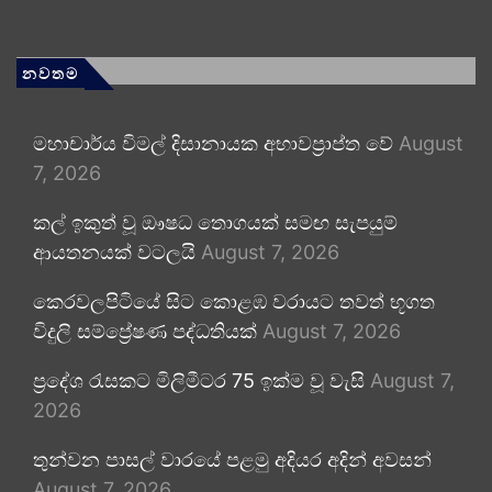
නවතම
මහාචාර්ය විමල් දිසානායක අභාවප්‍රාප්ත වේ
August
7, 2026
කල් ඉකුත් වූ ඖෂධ තොගයක් සමඟ සැපයුම්
ආයතනයක් වටලයි
August 7, 2026
කෙරවලපිටියේ සිට කොළඹ වරායට තවත් භූගත
විදුලි සම්ප්‍රේෂණ පද්ධතියක්
August 7, 2026
ප්‍රදේශ රැසකට මිලිමීටර 75 ඉක්ම වූ වැසි
August 7,
2026
තුන්වන පාසල් වාරයේ පළමු අදියර අදින් අවසන්
August 7, 2026