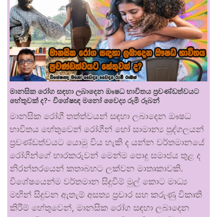
මානසික රෝග සඳහා ලබාදෙන ඖෂධ භාවිතය ප්‍රචණ්ඩත්වයට
හේතුවක් ද?- විශේෂඥ මනෝ වෛද්‍ය රූමි රූබන්
මානසික රෝගී තත්ත්වයන් සඳහා ලබාදෙන ඖෂධ
භාවිතය හේතුවෙන් රෝගීන් හෝ සාමාන්‍ය පුද්ගලයන්
ප්‍රචණ්ඩත්වයට යොමු විය හැකි ද යන්න වර්තමානයේ
රෝගීන්ගේ භාරකරුවන් මෙන්ම පොදු සමාජය තුළ ද
නිරන්තරයෙන් කතාබහට ලක්වන මාතෘකාවකි.
විශේෂයෙන්ම වර්තමාන සිදුවීම් මුල් කොට මාධ්‍ය
මඟින් සිදුවන ඇතැම් අසත්‍ය ප්‍රචාර සහ කරුණු විකෘති
කිරීම් හේතුවෙන්, මානසික රෝග සඳහා ලබාදෙන