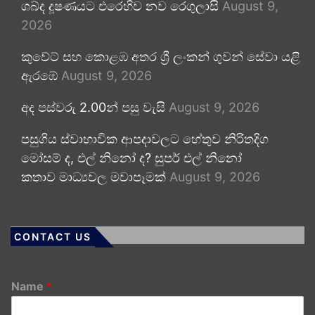
ශබ්ද දූෂණයට එරෙහිව නව රෙගුලාසි
August 9,
2026
කුවේට් සහ කොළඹ අතර ශ්‍රී ලංකන් ගුවන් සේවා යළි
ඇරඹේ
August 9, 2026
අද පස්වරු 2.00න් පසු වැසි
August 9, 2026
පසුගිය ස්වාභාවික ආපදාවලට හේතුව නිරිතදිග
මෝසම් ද, එල් නිනෝ ද? සුපර් එල් නිනෝ
කතාව මාධ්‍යවල මවාපෑමක්
August 9, 2026
CONTACT US
Name
*