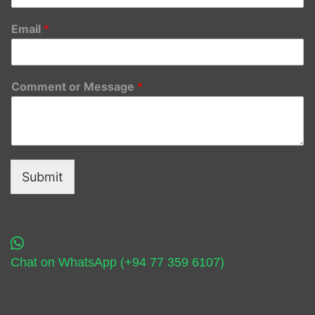
Email
*
Comment or Message
*
Submit
Chat on WhatsApp (+94 77 359 6107)