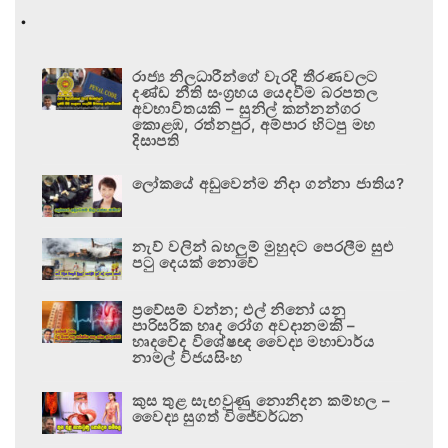
.
රාජ්‍ය නිලධාරීන්ගේ වැරදි තීරණවලට
දණ්ඩ නීති සංග්‍රහය යෙදවීම බරපතල
අවභාවිතයකි – සුනිල් කන්නන්ගර
කොළඹ, රත්නපුර, අම්පාර හිටපු මහ
දිසාපති
ලෝකයේ අඩුවෙන්ම නිදා ගන්නා ජාතිය?
නැව් වලින් බහලුම් මුහුදට පෙරලීම සුළු
පටු දෙයක් නොවේ
ප්‍රවේසම් වන්න; එල් නිනෝ යනු
පාරිසරික හෘද රෝග අවදානමකි –
හෘදවේද විශේෂඥ වෛද්‍ය මහාචාර්ය
නාමල් විජයසිංහ
කුස තුළ සැඟවුණු නොනිදන කම්හල –
වෛද්‍ය සුගත් විජේවර්ධන