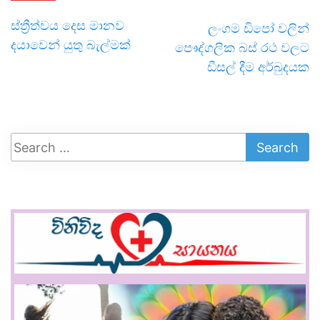
ස්ත්‍රීත්වය දෙස මානව
ලංගම ඩිපෝ වලින්
දයාවෙන් යුතු බැල්මක්
පෞද්ගලික බස් රථ වලට
ඩීසල් දීම අර්බුදයක