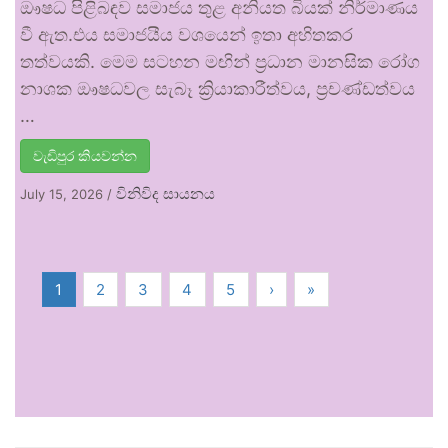
ඖෂධ පිළිබඳව සමාජය තුළ අනියත බියක් නිර්මාණය
වී ඇත.එය සමාජයීය වශයෙන් ඉතා අහිතකර
තත්වයකි. මෙම සටහන මඟින් ප්‍රධාන මානසික රෝග
නාශක ඖෂධවල සැබෑ ක්‍රියාකාරීත්වය, ප්‍රචණ්ඩත්වය
…
වැඩිපුර කියවන්න
විනිවිද සායනය
July 15, 2026
/
1
2
3
4
5
›
»