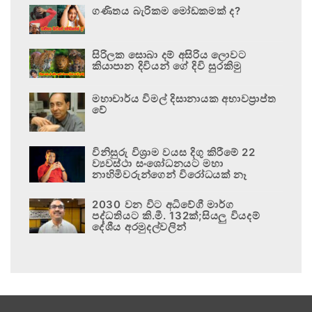
ගණිතය බැරිකම මෝඩකමක් ද?
සිරිලක සොබා දම් අසිරිය ලොවට
කියාපාන දිවියන් ගේ දිවි සුරකිමු
මහාචාර්ය විමල් දිසානායක අභාවප්‍රාප්ත
වේ
විනිසුරු විශ්‍රාම වයස දිගු කිරීමේ 22
ව්‍යවස්ථා සංශෝධනයට මහා
නාහිමිවරුන්ගෙන් විරෝධයක් නෑ
2030 වන විට අධිවේගී මාර්ග
පද්ධතියට කි.මී. 132ක්;සියලු වියදම්
දේශීය අරමුදල්වලින්