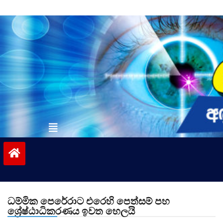
Skip
to
content
vinivida.lk
ධම්මික පෙරේරාට එරෙහි පෙත්සම් පහ
ශ්‍රේෂ්ඨාධිකරණය ඉවත හෙලයි