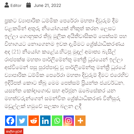
June 21, 2022
Editor
ප්‍රකට ව්‍යාපාරික ධම්මික පෙරේරා මහතා දිවුරුම් දීම
වළකමින් අතුරු නියෝගයක් නිකුත් කරන ලෙසට
ඉල්ලා ගොනුකර තිබූ මුලික අයිතිවාසිකම් පෙත්සම් පහ
විභාගයට නොගෙනම ඉවත දැමීමට ශ්‍රේෂ්ඨාධිකරණය
අද (21) නියෝග කළේය.හිටපු මුදල් අමාත්‍ය බැසිල්
රාජපක්ෂ මහතා පාර්ලිමේන්තු මන්ත්‍රී ධූරයෙන් ඉල්ලා
අස්වීමෙන් පසු පුරප්පාඩු වූ පාර්ලිමේන්තු මන්ත්‍රී ධූරයේ
ව්‍යාපාරික ධම්මික පෙරේරා මහතා දිවුරුම් දීමට එරෙහිව
ඉදිරිපත් කොට තිබූ මෙම පෙත්සම් ප්‍රියන්ත ජයවර්ධන,
යසන්ත කෝදාගොඩ සහ අර්ජුන ඔබේසේකර යන
මහත්වරුන්ගෙන් සමන්විත ශ්‍රේෂ්ඨාධිකරණ විනිසුරු
මඩුල්ලක් හමුවේ සලකා බලන ලදී
කාලීන පුවත්