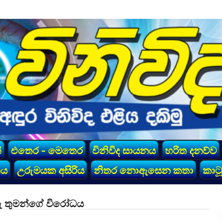
්
එතෙර - මෙතෙර
විනිවිද සායනය
හරිත දනව්ව
කය
උරුමයක අසිරිය
නිතර නොඇසෙන කතා
කාටූ
රු තුමන්ගේ විරෝධය