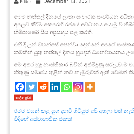
December 13, 2021
Editor
මෙම නත්තල් දිනයේ ලංකා සංචාරක සංවර්ධන අධිකාරි
අලෙවි කිරීම කෙරෙහි රජයේ අවධානය යොමු වී තිබීම
හිමිපාණෝ සිය අප්‍රසාදය පළ කරති.
එහි දී උන් වහන්සේ පෙන්වා දෙන්නේ අපගේ සංස්කෘත
කමකින් යුතු නත්තල් දිනය හුදෙක් ධනෝපායනය උද
මේ අතර හුදු නාස්තිකාර බවින් අත්මිදුණු සරල,චාම්
කිතුණු සමාජය තුළින් නව නැඹුරුවක් ඇති වෙමින් ති
කාලීන පුවත්
රටට වසන් කළ යුග දනවි ගිවිසුම අපි අහලා වත් නැත
විදිහේ අස්වාභාවික එකක්