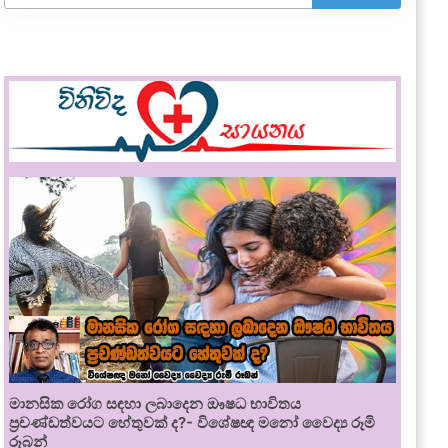
මානසික රෝග සඳහා ලබාදෙන ඖෂධ භාවිතය
ප්‍රචණ්ඩත්වයට හේතුවක් ද?- විශේෂඥ මනෝ වෛද්‍ය රූමි
රූබන්