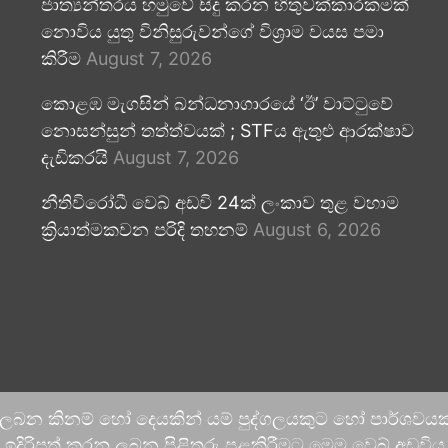
ජාත්‍යන්තරය හමුවේ සිදු කරන හිතුවක්කාරකමක්
නොවිය යුතු විනිසුරුවන්ගේ විශ්‍රාම වයස පමා
කිරීම
August 7, 2026
කොළඹ මැගසින් බන්ධනාගාරයේ ‘ඊ’ වාට්ටුවේ
නොසන්සුන් තත්ත්වයක් ; STFය ඇතුළු ආරක්ෂාව
දැඩිකරයි
August 7, 2026
නීතිවිරෝධී වෙබ් අඩවි 24ක් ලංකාව තුළ වහාම
ක්‍රියාත්මකවන පරිදි තහනම්
August 6, 2026
 ලබන කිනම් හෝ දෙයකින් යම් පුද්ගලයකුට හෝ පාර්ශවයකට
දිරිපත් කරනු ලබන පිළිතුරු පළකිරීමට මෙම වෙබ් අඩවිය ආච