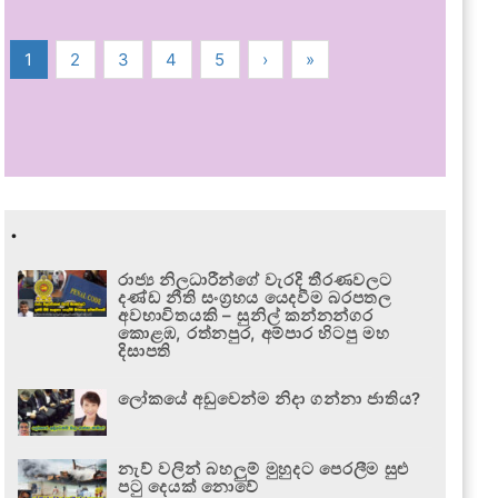
1
2
3
4
5
›
»
.
රාජ්‍ය නිලධාරීන්ගේ වැරදි තීරණවලට
දණ්ඩ නීති සංග්‍රහය යෙදවීම බරපතල
අවභාවිතයකි – සුනිල් කන්නන්ගර
කොළඹ, රත්නපුර, අම්පාර හිටපු මහ
දිසාපති
ලෝකයේ අඩුවෙන්ම නිදා ගන්නා ජාතිය?
නැව් වලින් බහලුම් මුහුදට පෙරලීම සුළු
පටු දෙයක් නොවේ