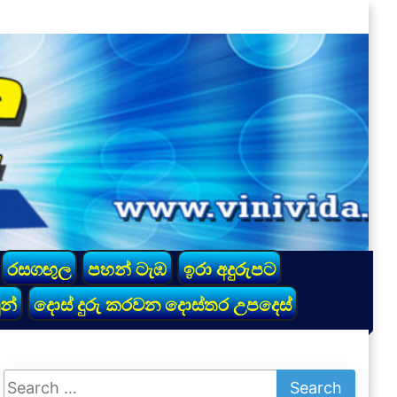
රසගඟුල
පහන් ටැඹ
ඉරා අදුරුපට
න්
දොස් දුරු කරවන දොස්තර උපදෙස්