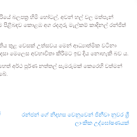
යේ බලපත්‍ර හිමි හෝටල්, අවන් හල් වල මත්පැන්
 පිළිබඳව කොළඹ අග රදගුරු මැල්කම් කාදිනල් රන්ජිත්
ිය තුළ වෙසක් උත්සවය මෙන් ආධ්‍යාත්මික වටිනා
ෙසා මෙලෙස අවභාවිතා කිරීමට ඉඩ දිය නොහැකි බව ය.
 එහෙත් අර්ථ පූර්ණ නත්තල් සැමරුමක් කෙරෙහි වත්මන්
බේ.
ි
රන්ජන් ගේ නිදහස වෙනුවෙන් ජිනීවා නුවර ශ්‍රී
ලාංකික උද්ඝෝෂණයක්