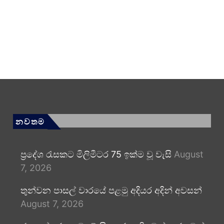
නවතම
ප්‍රදේශ රැසකට මිලිමීටර 75 ඉක්ම වූ වැසි
August
7, 2026
තුන්වන පාසල් වාරයේ පළමු අදියර අදින් අවසන්
August 7, 2026