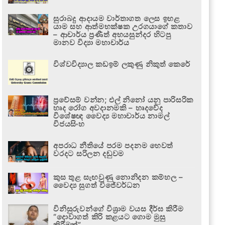
සුරාබදු ආදායම වාර්තාගත ලෙස ඉහළ
යාම සහ ආත්මභක්ෂක උරගයාගේ කතාව
– ආචාර්ය ප්‍රණීත් අභයසුන්දර හිටපු
මානව විද්‍යා මහාචාර්ය
විශ්වවිද්‍යාල කඩඉම් ලකුණු නිකුත් කෙරේ
ප්‍රවේසම් වන්න; එල් නිනෝ යනු පාරිසරික
හෘද රෝග අවදානමකි – හෘදවේද
විශේෂඥ වෛද්‍ය මහාචාර්ය නාමල්
විජයසිංහ
අපරාධ නීතියේ පරම පදනම හෙවත්
වරදට සරිලන දඬුවම
කුස තුළ සැඟවුණු නොනිදන කම්හල –
වෛද්‍ය සුගත් විජේවර්ධන
විනිසුරුවන්ගේ විශ්‍රාම වයස දීර්ඝ කිරීම
“දොවාගත් කිරි කළයට ගොම මුසු
කිරීමක්”