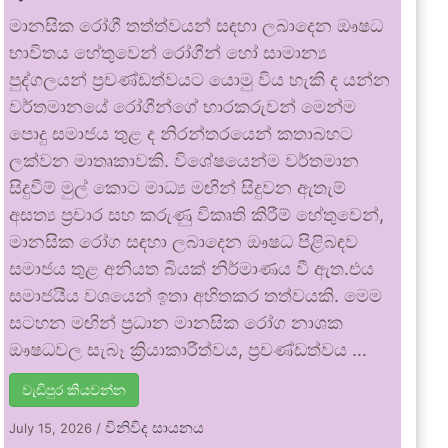
මානසික රෝගී තත්ත්වයන් සඳහා ලබාදෙන ඖෂධ
භාවිතය හේතුවෙන් රෝගීන් හෝ සාමාන්‍ය
පුද්ගලයන් ප්‍රචණ්ඩත්වයට යොමු විය හැකි ද යන්න
වර්තමානයේ රෝගීන්ගේ භාරකරුවන් මෙන්ම
පොදු සමාජය තුළ ද නිරන්තරයෙන් කතාබහට
ලක්වන මාතෘකාවකි. විශේෂයෙන්ම වර්තමාන
සිදුවීම් මුල් කොට මාධ්‍ය මඟින් සිදුවන ඇතැම්
අසත්‍ය ප්‍රචාර සහ කරුණු විකෘති කිරීම් හේතුවෙන්,
මානසික රෝග සඳහා ලබාදෙන ඖෂධ පිළිබඳව
සමාජය තුළ අනියත බියක් නිර්මාණය වී ඇත.එය
සමාජයීය වශයෙන් ඉතා අහිතකර තත්වයකි. මෙම
සටහන මඟින් ප්‍රධාන මානසික රෝග නාශක
ඖෂධවල සැබෑ ක්‍රියාකාරීත්වය, ප්‍රචණ්ඩත්වය …
වැඩිපුර කියවන්න
විනිවිද සායනය
July 15, 2026
/