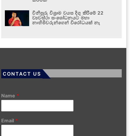
විනිසුරු විශ්‍රාම වයස දිගු කිරීමේ 22
ව්‍යවස්ථා සංශෝධනයට මහා
නාහිමිවරුන්ගෙන් විරෝධයක් නෑ
CONTACT US
Name
*
Email
*