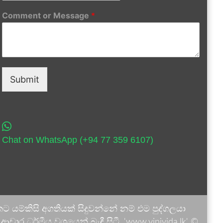
Comment or Message
*
Submit
Chat on WhatsApp (+94 77 359 6107)
 යම්කිසි අගතියක් සිදුවන්නේ නම් එම පුද්ගලයා
ාර ධර්මීය වශයෙන් බැඳී සිටී. 'www.vinivida.lk' ©