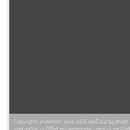
Copyrights protected: මෙම වෙබ් අඩවියේ පළකරනු
හෝ පාර්ශවය විසින් තම අනන්‍යතාව තහවුරු කරමින් ඉ