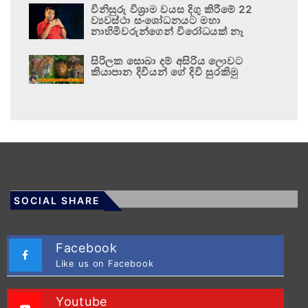
විනිසුරු විශ්‍රාම වයස දිගු කිරීමේ 22
ව්‍යවස්ථා සංශෝධනයට මහා
නාහිමිවරුන්ගෙන් විරෝධයක් නෑ
සිරිලක සොබා දම් අසිරිය ලොවට
කියාපාන දිවියන් ගේ දිවි සුරකිමු
SOCIAL SHARE
Facebook
Like us on Facebook
Youtube