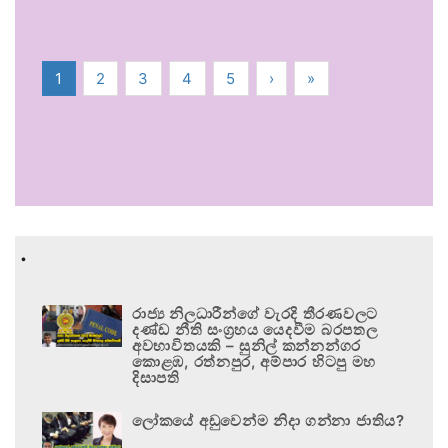
1
2
3
4
5
›
»
.
රාජ්‍ය නිලධාරීන්ගේ වැරදි තීරණවලට
දණ්ඩ නීති සංග්‍රහය යෙදවීම බරපතල
අවභාවිතයකි – සුනිල් කන්නන්ගර
කොළඹ, රත්නපුර, අම්පාර හිටපු මහ
දිසාපති
ලෝකයේ අඩුවෙන්ම නිදා ගන්නා ජාතිය?