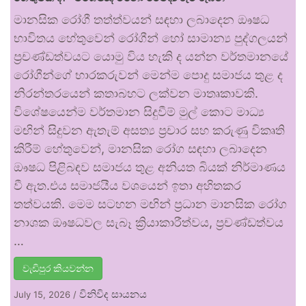
මානසික රෝගී තත්ත්වයන් සඳහා ලබාදෙන ඖෂධ
භාවිතය හේතුවෙන් රෝගීන් හෝ සාමාන්‍ය පුද්ගලයන්
ප්‍රචණ්ඩත්වයට යොමු විය හැකි ද යන්න වර්තමානයේ
රෝගීන්ගේ භාරකරුවන් මෙන්ම පොදු සමාජය තුළ ද
නිරන්තරයෙන් කතාබහට ලක්වන මාතෘකාවකි.
විශේෂයෙන්ම වර්තමාන සිදුවීම් මුල් කොට මාධ්‍ය
මඟින් සිදුවන ඇතැම් අසත්‍ය ප්‍රචාර සහ කරුණු විකෘති
කිරීම් හේතුවෙන්, මානසික රෝග සඳහා ලබාදෙන
ඖෂධ පිළිබඳව සමාජය තුළ අනියත බියක් නිර්මාණය
වී ඇත.එය සමාජයීය වශයෙන් ඉතා අහිතකර
තත්වයකි. මෙම සටහන මඟින් ප්‍රධාන මානසික රෝග
නාශක ඖෂධවල සැබෑ ක්‍රියාකාරීත්වය, ප්‍රචණ්ඩත්වය
…
වැඩිපුර කියවන්න
විනිවිද සායනය
July 15, 2026
/