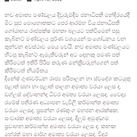
නව අමාත්‍ය මණ්ඩලය දිවුරුම්දීම ජනාධිපති මන්දිරයේදී
මිට සුළු මොහොතකට පෙර ආරම්භ විය.ජනාධිපති
ගෝඨාභය රාජපක්ෂ මහතා බලයට පත්වීමෙන් පසු
කැබිනට් මණ්ඩලය පූර්ණ වශයෙන් සංශෝධනය වන
තුන්වන අවස්ථාව මෙය වෙයි. නව අමාත්‍ය මණ්ඩලයට
හිටපු කැබිනට් ඇමැතිවරුන් අට දෙනකු පමණ පත්
කිරීමටත් ඉතිරි පිරිස තරුණ මන්ත්‍රීවරුන්ගෙන් පත්
කිරීමටත් නියමිතය
දිනේෂ් ගුණවර්ධන රාජ්‍ය පරිපාලන හා ස්වදේශ කටයුතු
පළාත් සභා හා පළාත් පාලන අමාත්‍ය වරයා ලෙස ද,
ඩග්ලස් දේවානන්ද ධීවර අමත්‍ය වරයා ලෙසද, වෛද්‍ය
රමේෂ් පතිරණ අධ්‍යාපන වැවිලි කර්මාන්ත අමාත්‍ය
වරයා ලෙසද, ප්‍රසන්න රණතුංග මහජන ආරක්ෂක,
සංචාරක අමාත්‍ය වරයා ලෙසද, දිලුම් අමුණුගම
ප්‍රවාහන,කර්මාන්ත අමාත්‍ය වරයා ලෙස ද, කනක
හේරත් මහා මාර්ග අමාත්‍ය වරයා ලෙසද, විදුර