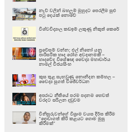
නැව් වලින් බහලුම් මුහුදට පෙරලීම සුළු
පටු දෙයක් නොවේ
විශ්වවිද්‍යාල කඩඉම් ලකුණු නිකුත් කෙරේ
ප්‍රවේසම් වන්න; එල් නිනෝ යනු
පාරිසරික හෘද රෝග අවදානමකි –
හෘදවේද විශේෂඥ වෛද්‍ය මහාචාර්ය
නාමල් විජයසිංහ
කුස තුළ සැඟවුණු නොනිදන කම්හල –
වෛද්‍ය සුගත් විජේවර්ධන
අපරාධ නීතියේ පරම පදනම හෙවත්
වරදට සරිලන දඬුවම
විනිසුරුවන්ගේ විශ්‍රාම වයස දීර්ඝ කිරීම
“දොවාගත් කිරි කළයට ගොම මුසු
කිරීමක්”