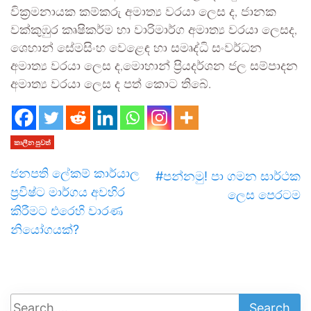
වික්‍රමනායක කම්කරු අමාත්‍ය වරයා ලෙස ද, ජානක
වක්කුඹුර කෘෂිකර්ම හා වාරිමාර්ග අමාත්‍ය වරයා ලෙසද,
ශෙහාන් සේමසිංහ වෙළෙඳ හා සමෘද්ධි සංවර්ධන
අමාත්‍ය වරයා ලෙස ද,මොහාන් ප්‍රියදර්ශන ජල සම්පාදන
අමාත්‍ය වරයා ලෙස ද පත් කොට තිබේ.
කාලීන පුවත්
ජනපති ලේකම් කාර්යාල
#පන්නමු! පා ගමන සාර්ථක
ප්‍රවිෂ්ට මාර්ගය අවහිර
ලෙස පෙරටම
කිරීමට එරෙහි වාරණ
නියෝගයක්?