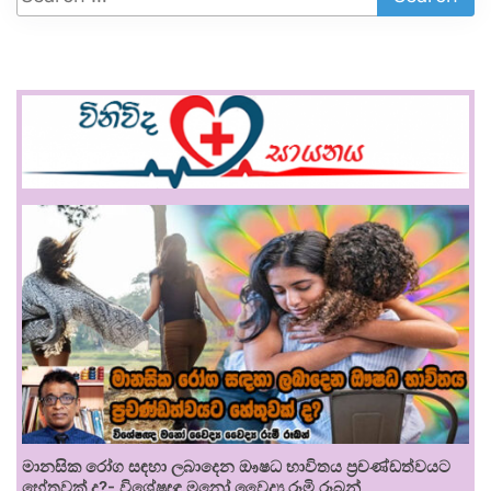
මානසික රෝග සඳහා ලබාදෙන ඖෂධ භාවිතය ප්‍රචණ්ඩත්වයට
හේතුවක් ද?- විශේෂඥ මනෝ වෛද්‍ය රූමි රූබන්