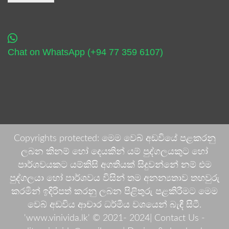
Chat on WhatsApp (+94 77 359 6107)
Copyrights protected: මෙම වෙබ් අඩවියේ පළකරනු
ලබන කිනම් හෝ දෙයකින් යම් පුද්ගලයකුට හෝ
පාර්ශවයකට යම්කිසි අගතියක් සිදුවන්නේ නම් එම
පුද්ගලයා හෝ පාර්ශවය විසින් තම අනන්‍යතාව තහවුරු
කරමින් ඉදිරිපත් කරනු ලබන පිළිතුරු පළකිරීමට මෙම
වෙබ් අඩවිය ආචාර ධර්මීය වශයෙන් බැඳී සිටී.
'www.vinivida.lk' © 2021- 2024| Contact Us -