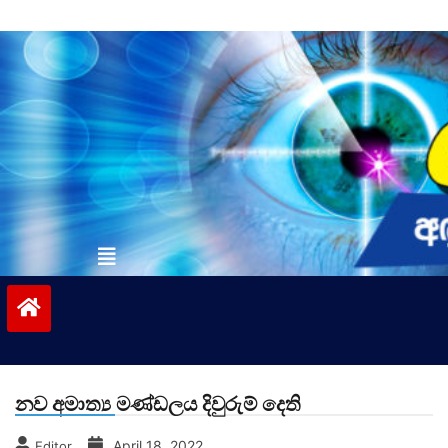
Skip
to
content
vinivida.lk
නව අමාත්‍ය මණ්ඩලය දිවුරුම් දෙති
April 18, 2022
Editor