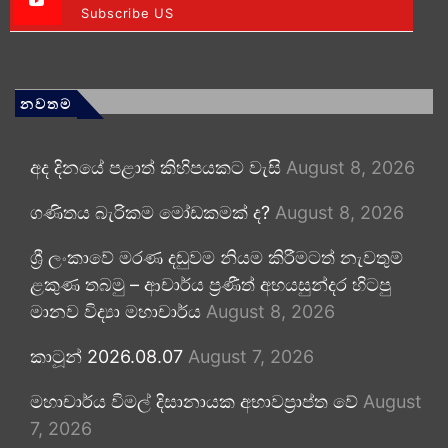
Subscribe US
නවතම
අද දිනයේ පළාත් කිහිපයකට වැසි
August 8, 2026
ගණිතය බැරිකම මෝඩකමක් ද?
August 8, 2026
ශ්‍රී ලංකාවේ මරණ දඬුවම නියම කිරීමටත් නැවතුම්
ළකුණ තබමු – ආචාර්ය ප්‍රණීත් අභයසුන්දර හිටපු
මානව විද්‍යා මහාචාර්ය
August 8, 2026
කාටූන් 2026.08.07
August 7, 2026
මහාචාර්ය විමල් දිසානායක අභාවප්‍රාප්ත වේ
August
7, 2026