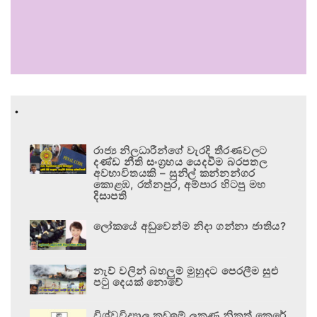
.
රාජ්‍ය නිලධාරීන්ගේ වැරදි තීරණවලට
දණ්ඩ නීති සංග්‍රහය යෙදවීම බරපතල
අවභාවිතයකි – සුනිල් කන්නන්ගර
කොළඹ, රත්නපුර, අම්පාර හිටපු මහ
දිසාපති
ලෝකයේ අඩුවෙන්ම නිදා ගන්නා ජාතිය?
නැව් වලින් බහලුම් මුහුදට පෙරලීම සුළු
පටු දෙයක් නොවේ
විශ්වවිද්‍යාල කඩඉම් ලකුණු නිකුත් කෙරේ