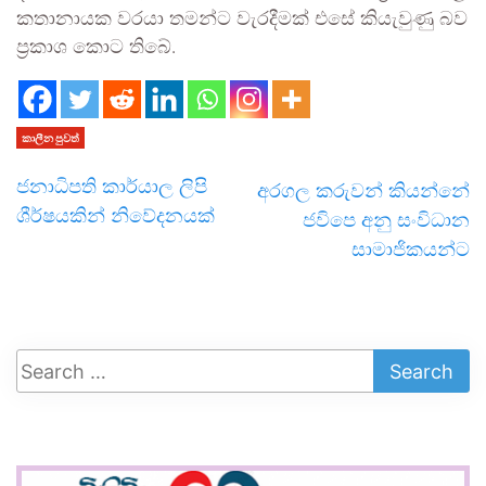
කතානායක වරයා තමන්ට වැරදීමක් එසේ කියැවුණු බව
ප්‍රකාශ කොට තිබේ.
කාලීන පුවත්
ජනාධිපති කාර්යාල ලිපි
අරගල කරුවන් කියන්නේ
ශීර්ෂයකින් නිවේදනයක්
ජවිපෙ අනු සංවිධාන
සාමාජිකයන්ට