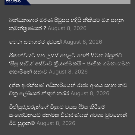
නවතම
බන්ධනාගාර මරණ පිටුපස හදිසි නීතියට මග පාදන
කුමන්ත්‍රණයක් ?
August 8, 2026
මෙටා සමාගමට දඩයක්
August 8, 2026
ශිෂ්‍යත්වයට සහ උසස් පෙළට පෙනී සිටින සිසුන්ට
‘සිසු සැරිය’ සේවාව ක්‍රියාත්මකයි – ජාතික ගමනාගමන
කොමිෂන් සභාව
August 8, 2026
දත්ත ආරක්ෂණ අධිකාරියෙන් රාජ්‍ය අංශය සඳහා නව
චක්‍ර ලේඛයක් නිකුත් කරයි
August 8, 2026
විනිසුරුවරුන්ගේ විශ්‍රාම වයස දීර්ඝ කිරීමේ
සංශෝධනයට ජනමත විචාරණයක් අවශ්‍ය වුවහොත්
ඊට සූදානම්
August 8, 2026