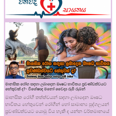
මානසික රෝග සඳහා ලබාදෙන ඖෂධ භාවිතය ප්‍රචණ්ඩත්වයට
හේතුවක් ද?- විශේෂඥ මනෝ වෛද්‍ය රූමි රූබන්
මානසික රෝගී තත්ත්වයන් සඳහා ලබාදෙන ඖෂධ
භාවිතය හේතුවෙන් රෝගීන් හෝ සාමාන්‍ය පුද්ගලයන්
ප්‍රචණ්ඩත්වයට යොමු විය හැකි ද යන්න වර්තමානයේ