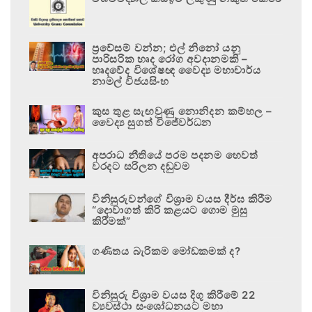
ප්‍රවේසම් වන්න; එල් නිනෝ යනු
පාරිසරික හෘද රෝග අවදානමකි –
හෘදවේද විශේෂඥ වෛද්‍ය මහාචාර්ය
නාමල් විජයසිංහ
කුස තුළ සැඟවුණු නොනිදන කම්හල –
වෛද්‍ය සුගත් විජේවර්ධන
අපරාධ නීතියේ පරම පදනම හෙවත්
වරදට සරිලන දඬුවම
විනිසුරුවන්ගේ විශ්‍රාම වයස දීර්ඝ කිරීම
“දොවාගත් කිරි කළයට ගොම මුසු
කිරීමක්”
ගණිතය බැරිකම මෝඩකමක් ද?
විනිසුරු විශ්‍රාම වයස දිගු කිරීමේ 22
ව්‍යවස්ථා සංශෝධනයට මහා