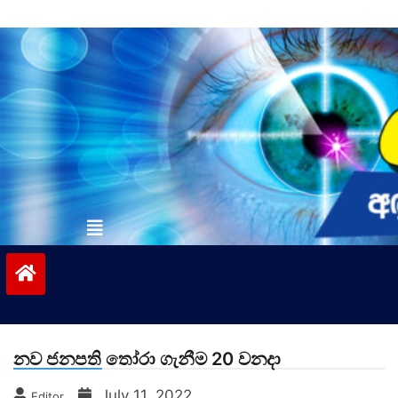
Skip
to
content
vinivida.lk
නව ජනපති තෝරා ගැනීම 20 වනදා
July 11, 2022
Editor