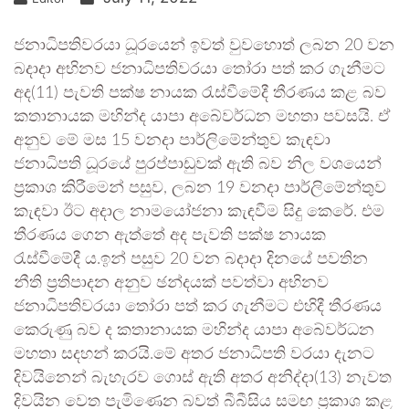
ජනාධිපතිවරයා ධූරයෙන් ඉවත් වුවහොත් ලබන 20 වන
බදාදා අභිනව ජනාධිපතිවරයා තෝරා පත් කර ගැනීමට
අද(11) පැවති පක්ෂ නායක රැස්වීමේදී තීරණය කළ බව
කතානායක මහින්ද යාපා අබේවර්ධන මහතා පවසයි. ඒ
අනුව මේ මස 15 වනදා පාර්ලිමේන්තුව කැඳවා
ජනාධිපති ධූරයේ පුරප්පාඩුවක් ඇති බව නිල වශයෙන්
ප්‍රකාශ කිරීමෙන් පසුව, ලබන 19 වනදා පාර්ලිමේන්තුව
කැඳවා ඊට අදාල නාමයෝජනා කැඳවීම සිදු කෙරේ. එම
තීරණය ගෙන ඇත්තේ අද පැවති පක්ෂ නායක
රැස්වීමේදී ය.ඉන් පසුව 20 වන බදාදා දිනයේ පවතින
නීති ප්‍රතිපාදන අනුව ඡන්දයක් පවත්වා අභිනව
ජනාධිපතිවරයා තෝරා පත් කර ගැනීමට එහිදී තීරණය
කෙරුණු බව ද කතානායක මහින්ද යාපා අබේවර්ධන
මහතා සදහන් කරයි.මේ අතර ජනාධිපති වරයා දැනට
දිවයිනෙන් බැහැරව ගොස් ඇති අතර අනිද්දා(13) නැවත
දිවයින වෙත පැමිණෙන බවත් බීබීසිය සමඟ ප්‍රකාශ කළ