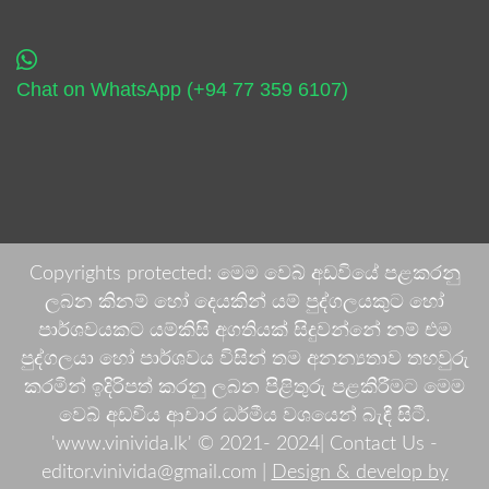
Chat on WhatsApp (+94 77 359 6107)
Copyrights protected: මෙම වෙබ් අඩවියේ පළකරනු
ලබන කිනම් හෝ දෙයකින් යම් පුද්ගලයකුට හෝ
පාර්ශවයකට යම්කිසි අගතියක් සිදුවන්නේ නම් එම
පුද්ගලයා හෝ පාර්ශවය විසින් තම අනන්‍යතාව තහවුරු
කරමින් ඉදිරිපත් කරනු ලබන පිළිතුරු පළකිරීමට මෙම
වෙබ් අඩවිය ආචාර ධර්මීය වශයෙන් බැඳී සිටී.
'www.vinivida.lk' © 2021- 2024| Contact Us -
editor.vinivida@gmail.com |
Design & develop by