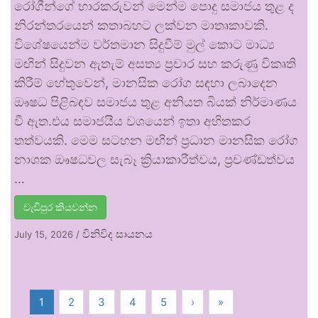
රෝගීන්ගේ භාරකරුවන් මෙන්ම පොදු සමාජය තුළ ද
නිරන්තරයෙන් කතාබහට ලක්වන මාතෘකාවකි.
විශේෂයෙන්ම වර්තමාන සිදුවීම් මුල් කොට මාධ්‍ය
මඟින් සිදුවන ඇතැම් අසත්‍ය ප්‍රචාර සහ කරුණු විකෘති
කිරීම් හේතුවෙන්, මානසික රෝග සඳහා ලබාදෙන
ඖෂධ පිළිබඳව සමාජය තුළ අනියත බියක් නිර්මාණය
වී ඇත.එය සමාජයීය වශයෙන් ඉතා අහිතකර
තත්වයකි. මෙම සටහන මඟින් ප්‍රධාන මානසික රෝග
නාශක ඖෂධවල සැබෑ ක්‍රියාකාරීත්වය, ප්‍රචණ්ඩත්වය
…
වැඩිපුර කියවන්න
විනිවිද සායනය
July 15, 2026
/
1
2
3
4
5
›
»