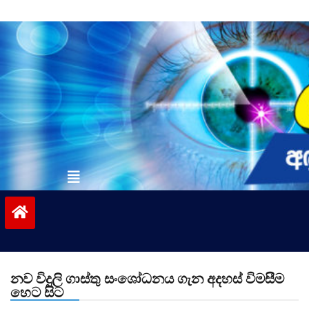
Skip
to
content
vinivida.lk
නව විදුලි ගාස්තු සංශෝධනය ගැන අදහස් විමසීම
හෙට සිට