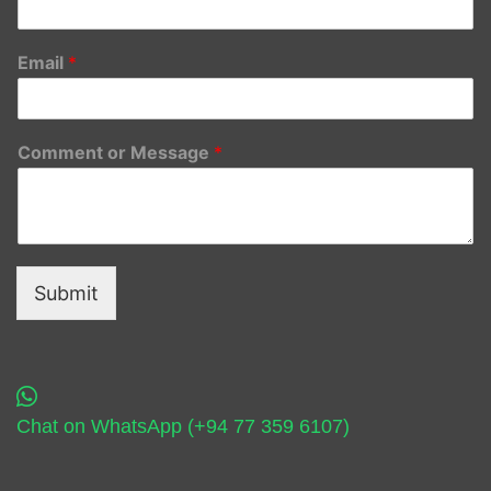
Email
*
Comment or Message
*
Submit
Chat on WhatsApp (+94 77 359 6107)