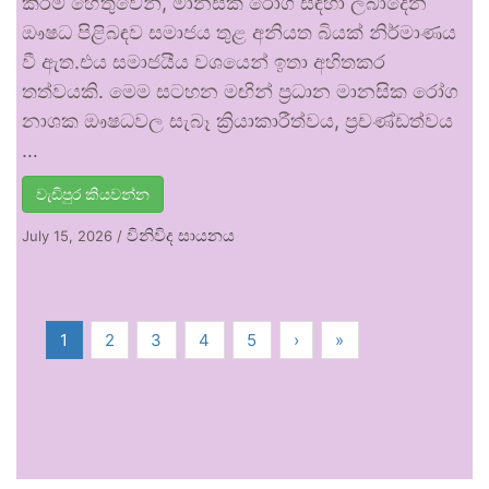
කිරීම් හේතුවෙන්, මානසික රෝග සඳහා ලබාදෙන
ඖෂධ පිළිබඳව සමාජය තුළ අනියත බියක් නිර්මාණය
වී ඇත.එය සමාජයීය වශයෙන් ඉතා අහිතකර
තත්වයකි. මෙම සටහන මඟින් ප්‍රධාන මානසික රෝග
නාශක ඖෂධවල සැබෑ ක්‍රියාකාරීත්වය, ප්‍රචණ්ඩත්වය
…
වැඩිපුර කියවන්න
විනිවිද සායනය
July 15, 2026
/
1
2
3
4
5
›
»