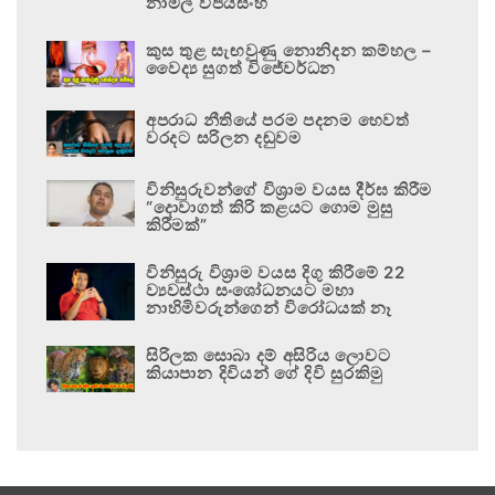
නාමල් විජයසිංහ
කුස තුළ සැඟවුණු නොනිදන කම්හල –
වෛද්‍ය සුගත් විජේවර්ධන
අපරාධ නීතියේ පරම පදනම හෙවත්
වරදට සරිලන දඬුවම
විනිසුරුවන්ගේ විශ්‍රාම වයස දීර්ඝ කිරීම
“දොවාගත් කිරි කළයට ගොම මුසු
කිරීමක්”
විනිසුරු විශ්‍රාම වයස දිගු කිරීමේ 22
ව්‍යවස්ථා සංශෝධනයට මහා
නාහිමිවරුන්ගෙන් විරෝධයක් නෑ
සිරිලක සොබා දම් අසිරිය ලොවට
කියාපාන දිවියන් ගේ දිවි සුරකිමු