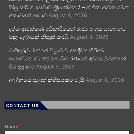
‘සිසු සැරිය’ සේවාව ක්‍රියාත්මකයි – ජාතික ගමනාගමන
කොමිෂන් සභාව
August 8, 2026
දත්ත ආරක්ෂණ අධිකාරියෙන් රාජ්‍ය අංශය සඳහා නව
චක්‍ර ලේඛයක් නිකුත් කරයි
August 8, 2026
විනිසුරුවරුන්ගේ විශ්‍රාම වයස දීර්ඝ කිරීමේ
සංශෝධනයට ජනමත විචාරණයක් අවශ්‍ය වුවහොත්
ඊට සූදානම්
August 8, 2026
අද දිනයේ පළාත් කිහිපයකට වැසි
August 8, 2026
CONTACT US
Name
*