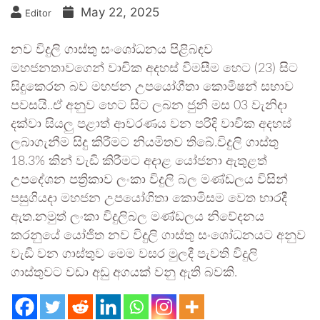
May 22, 2025
Editor
නව විදුලි ගාස්තු සංශෝධනය පිළිබඳව
මහජනතාවගෙන් වාචික අදහස් විමසීම හෙට (23) සිට
සිදුකෙරන බව මහජන උපයෝගීතා කොමිෂන් සභාව
පවසයි..ඒ අනුව හෙට සිට ලබන ජුනි මස 03 වැනිදා
දක්වා සියලු පළාත් ආවරණය වන පරිදි වාචික අදහස්
ලබාගැනීම සිදු කිරීමට නියමිතව තිබේ.විදුලි ගාස්තු
18.3% කින් වැඩි කිරීමට අදාළ යෝජනා ඇතුළත්
උපදේශන පත්‍රිකාව ලංකා විදුලි බල මණ්ඩලය විසින්
පසුගියදා මහජන උපයෝගිතා කොමිසම වෙත භාරදී
ඇත.නමුත් ලංකා විදුලිබල මණ්ඩලය නිවේදනය
කරනුයේ යෝජිත නව විදුලි ගාස්තු සංශෝධනයට අනුව
වැඩි වන ගාස්තුව මෙම වසර මුලදී පැවති විදුලි
ගාස්තුවට වඩා අඩු අගයක් වනු ඇති බවකි.