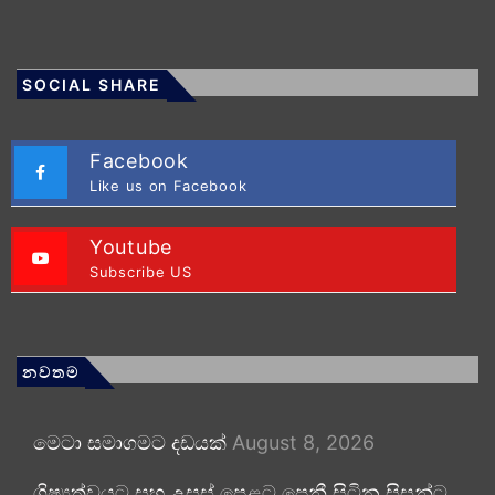
SOCIAL SHARE
Facebook
Like us on Facebook
Youtube
Subscribe US
නවතම
මෙටා සමාගමට දඩයක්
August 8, 2026
ශිෂ්‍යත්වයට සහ උසස් පෙළට පෙනී සිටින සිසුන්ට