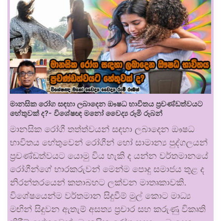
මානසික රෝග සඳහා ලබාදෙන ඖෂධ භාවිතය ප්‍රචණ්ඩත්වයට
හේතුවක් ද?- විශේෂඥ මනෝ වෛද්‍ය රූමි රූබන්
මානසික රෝගී තත්ත්වයන් සඳහා ලබාදෙන ඖෂධ
භාවිතය හේතුවෙන් රෝගීන් හෝ සාමාන්‍ය පුද්ගලයන්
ප්‍රචණ්ඩත්වයට යොමු විය හැකි ද යන්න වර්තමානයේ
රෝගීන්ගේ භාරකරුවන් මෙන්ම පොදු සමාජය තුළ ද
නිරන්තරයෙන් කතාබහට ලක්වන මාතෘකාවකි.
විශේෂයෙන්ම වර්තමාන සිදුවීම් මුල් කොට මාධ්‍ය
මඟින් සිදුවන ඇතැම් අසත්‍ය ප්‍රචාර සහ කරුණු විකෘති