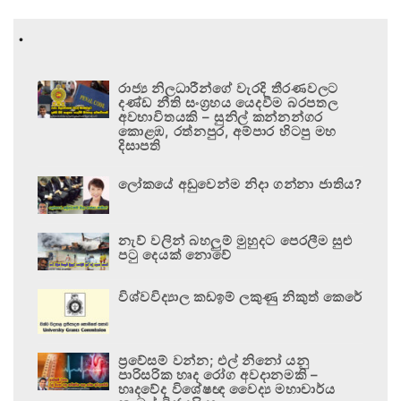
.
රාජ්‍ය නිලධාරීන්ගේ වැරදි තීරණවලට
දණ්ඩ නීති සංග්‍රහය යෙදවීම බරපතල
අවභාවිතයකි – සුනිල් කන්නන්ගර
කොළඹ, රත්නපුර, අම්පාර හිටපු මහ
දිසාපති
ලෝකයේ අඩුවෙන්ම නිදා ගන්නා ජාතිය?
නැව් වලින් බහලුම් මුහුදට පෙරලීම සුළු
පටු දෙයක් නොවේ
විශ්වවිද්‍යාල කඩඉම් ලකුණු නිකුත් කෙරේ
ප්‍රවේසම් වන්න; එල් නිනෝ යනු
පාරිසරික හෘද රෝග අවදානමකි –
හෘදවේද විශේෂඥ වෛද්‍ය මහාචාර්ය