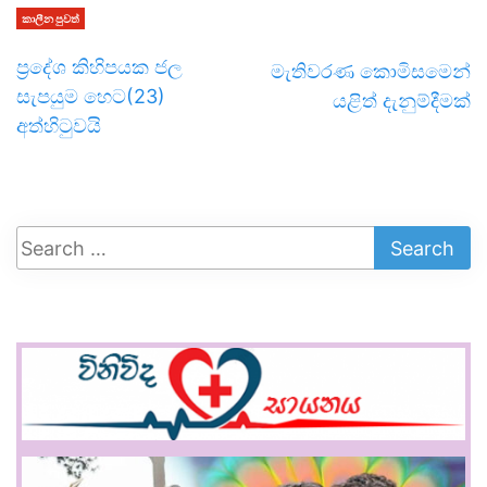
කාලීන පුවත්
ප්‍රදේශ කිහිපයක ජල
මැතිවරණ කොමිසමෙන්
සැපයුම හෙට(23)
යළිත් දැනුම්දීමක්
අත්හිටුවයි