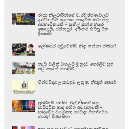
රාජ්‍ය නිලධාරීන්ගේ වැරදි තීරණවලට
දණ්ඩ නීති සංග්‍රහය යෙදවීම බරපතල
අවභාවිතයකි – සුනිල් කන්නන්ගර
කොළඹ, රත්නපුර, අම්පාර හිටපු මහ
දිසාපති
ලෝකයේ අඩුවෙන්ම නිදා ගන්නා ජාතිය?
නැව් වලින් බහලුම් මුහුදට පෙරලීම සුළු
පටු දෙයක් නොවේ
විශ්වවිද්‍යාල කඩඉම් ලකුණු නිකුත් කෙරේ
ප්‍රවේසම් වන්න; එල් නිනෝ යනු
පාරිසරික හෘද රෝග අවදානමකි –
හෘදවේද විශේෂඥ වෛද්‍ය මහාචාර්ය
නාමල් විජයසිංහ
කුස තුළ සැඟවුණු නොනිදන කම්හල –