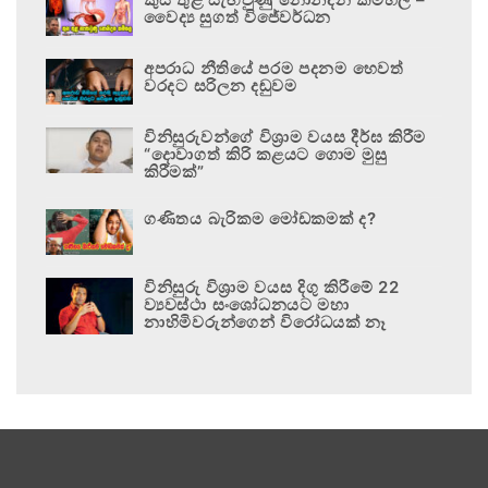
වෛද්‍ය සුගත් විජේවර්ධන
අපරාධ නීතියේ පරම පදනම හෙවත්
වරදට සරිලන දඬුවම
විනිසුරුවන්ගේ විශ්‍රාම වයස දීර්ඝ කිරීම
“දොවාගත් කිරි කළයට ගොම මුසු
කිරීමක්”
ගණිතය බැරිකම මෝඩකමක් ද?
විනිසුරු විශ්‍රාම වයස දිගු කිරීමේ 22
ව්‍යවස්ථා සංශෝධනයට මහා
නාහිමිවරුන්ගෙන් විරෝධයක් නෑ