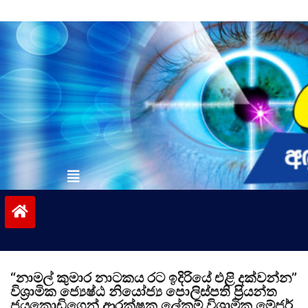
Skip
to
content
vinivida.lk
“නාමල් කුමාර නාටකය රට ඉදිරියේ එළි දක්වන්න”
විශ්‍රාමික ජ්‍යෙෂ්ඨ නියෝජ්‍ය පොලිස්පති ප්‍රියන්ත
ජයකොඩිගෙන් ආරක්ෂක ලේකම් විශ්‍රාමික මේජර්