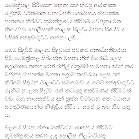
මෛත්‍රිපාල සිරිසේන මහතා සහ හිටපු ආරක්ෂක
ලේකම් වර්තමාන ජනාධිපති ගෝඨාභය රාජපක්ෂ
ඝාතනය කිරීමට කුමන්ත්‍රණය කිරීමේ චෝදනා මත
නියෝජ්‍ය පොලිස්පති නාලක සිල්වා මහතා සීඅයිඩිය
විසින් අත්අඩංගුවට ගන්නා ලදි.
මෙම සිදුවීම් මාලාව සිදුවූයේ එවකට ජනාධිපතිවරයා
සිටි මෛත්‍රීපාල සිරිසේන මහතා නීති විරෝධී ලෙස
අග්‍රාමාත්‍ය තනතුරෙන් රනිල් වික්‍රමසිංහ මහතා ඉවත් කර
මහින්ද රාජපක්ෂ මහතා අග්‍රාමාත්‍යවරයා ලෙස පත්
කිරීමේ සිද්ධීන් මාලාවට සමගාමීව ය. මෙම අත්අඩංගුවට
ගැනීම නාලක සිල්වා ගේ කටයුතු අකර්මණ්‍ය කිරීමටත්
වඩා ඔහු නායකත්වය දුන් ත්‍රස්ත විමර්ශන කොට්ඨාසය
සම්පූර්ණයෙන්ම නිෂ්ක්‍රිය කිරීමට සමත් වූ බව කිව යුතු
ය.
බලයේ සිටින ජනාධිපතිවරයා ඝාතනය කිරීමට
කුමන්ත්‍රණය කරන ලද පොලිස් නිලධාරියකු