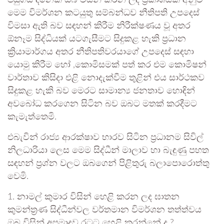
පසුගිය දිනෙක ඔබ විසින් කරන ලද ප්‍රකාශයක් අනුව
මෙම විමර්ශන කටයුතු සම්බන්ධව නීතිපති උපදෙස්
විමසා ඇති බව සඳහන් කිරීම නිරීක්ෂණය වූ අතර
ඕනෑම සිද්ධියක් යටගැසීමට සිදුකළ හැකි ප්‍රධාන
ක්‍රියාමාර්ගය අතර නීතිපතිවරයාගේ උපදෙස් සඳහා
යොමු කිරීම හෝ ,කොමිසමක් පත් කර එම කොමිෂන්
වාර්තාව කිසිදා එළි නොදැක්වීම තුළින් එය සාර්ථකව
සිදුකළ හැකි බව මෙරට සාමාන්‍ය ජනතාව හොඳින්
අවබෝධ කරගෙන සිටින බව ඔබට මතක් කරදීමට
කැමැත්තෙමි.
එබැවින් රාජ්‍ය ආරක්ෂාව භාරව සිටින ප්‍රධානම සිවිල්
නිලධාරියා ලෙස මෙම සිද්ධීන් මාලාව හා බැඳුණු පහත
සඳහන් ප්‍රශ්න වලට ඔබගෙන් පිළිතුරු බලාපොරොත්තු
වෙමි.
1. නාමල් කුමාර විසින් හෙළි කරන ලද ඝාතන
කුමන්ත්‍රණ සිද්ධීන්වල වර්තමාන විමර්ශන තත්ත්වය
ඔබ විසින් අප්‍රමාදව රටට හෙළි කරන්නේ ද ?