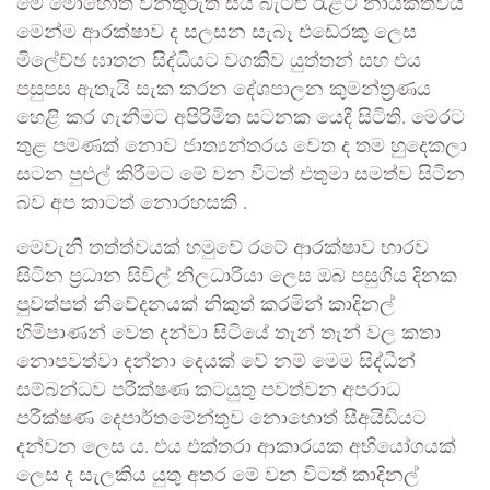
මේ මොහොත වනතුරුත් සිය බැටළු රැළට නායකත්වය
මෙන්ම ආරක්ෂාව ද සලසන සැබෑ එඩේරකු ලෙස
මිලේච්ඡ ඝාතන සිද්ධියට වගකිව යුත්තන් සහ එය
පසුපස ඇතැයි සැක කරන දේශපාලන කුමන්ත්‍රණය
හෙළි කර ගැනීමට අපිරිමිත සටනක යෙදී සිටිති. මෙරට
තුළ පමණක් නොව ජාත්‍යන්තරය වෙත ද තම හුදෙකලා
සටන පුළුල් කිරීමට මේ වන විටත් එතුමා සමත්ව සිටින
බව අප කාටත් නොරහසකි .
මෙවැනි තත්ත්වයක් හමුවේ රටේ ආරක්ෂාව භාරව
සිටින ප්‍රධාන සිවිල් නිලධාරියා ලෙස ඔබ පසුගිය දිනක
පුවත්පත් නිවේදනයක් නිකුත් කරමින් කාදිනල්
හිමිපාණන් වෙත දන්වා සිටියේ තැන් තැන් වල කතා
නොපවත්වා දන්නා දෙයක් වේ නම් මෙම සිද්ධීන්
සම්බන්ධව පරීක්ෂණ කටයුතු පවත්වන අපරාධ
පරීක්ෂණ දෙපාර්තමේන්තුව නොහොත් සීඅයිඩියට
දන්වන ලෙස ය. එය එක්තරා ආකාරයක අභියෝගයක්
ලෙස ද සැලකිය යුතු අතර මේ වන විටත් කාදිනල්