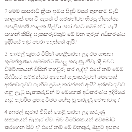
2.මෙම සාපරාධි ක්‍රියා දාමය සිදුවී වසර තුනකට වැඩි
කාලයක් ගත වී ඇතත් ඒ සම්බන්ධව හිටපු නියෝජ්‍ය
පොලිස්පති නාලක සිල්වා හෝ එයට සම්බන්ධ යැයි
සඳහන් කිසිදු සැකකරුවකුට මේ වන තුරුත් අධිකරණය
ඉදිරියේ නඩු පවරා නැත්තේ ඇයි?
3. නාමල් කුමාර විසින් හෙළිකරන ලද එම ඝාතන
කුමන්ත්‍රණය සම්බන්ධ සියලු කරුණු නිවැරදි බවට
විමර්ශකයන් විසින් තහවුරු කර ඇද්ද? එසේ නම් මෙම
සිද්ධියට සම්බන්ධව අනෙක් සැකකරුවන් මෙතෙක්
අත්අඩංගුවට ගැනීම ප්‍රමාද කරන්නේ ඇයි? අත්අඩංගුවට
ගනු ලැබූ සැකකරුවන් ට මෙතෙක් අධිකරණය ඉදිරියේ
නඩු පැවරීම ප්‍රමාද වීමට හේතු වූ කරුණු මොනවාද ?
4.නාමල් කුමාර විසින් හෙළි කරන ලද කරුණු
සත්‍යයෙන් බැහැර ඒවා බව විමර්ශකයන් අවබෝධ
කරගෙන සිටී ද? එසේ නම් මේ වනතුරු ඔහුට අසත්‍ය