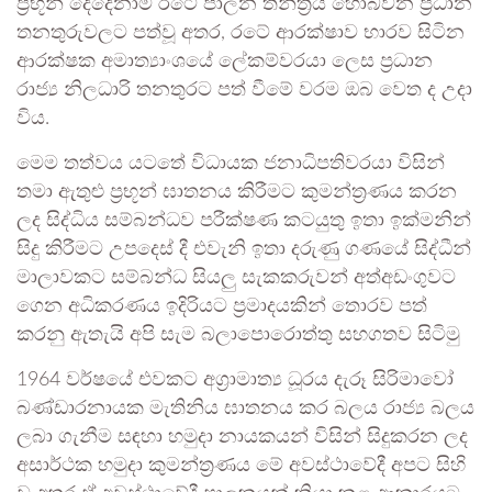
ප්‍රභූන් දෙදෙනාම රටේ පාලන තන්ත්‍රය හොබවන ප්‍රධාන
තනතුරුවලට පත්වූ අතර, රටේ ආරක්ෂාව භාරව සිටින
ආරක්ෂක අමාත්‍යාංශයේ ලේකම්වරයා ලෙස ප්‍රධාන
රාජ්‍ය නිලධාරි තනතුරට පත් වීමේ වරම ඔබ වෙත ද උදා
විය.
මෙම තත්වය යටතේ විධායක ජනාධිපතිවරයා විසින්
තමා ඇතුළු ප්‍රභූන් ඝාතනය කිරීමට කුමන්ත්‍රණය කරන
ලද සිද්ධිය සම්බන්ධව පරීක්ෂණ කටයුතු ඉතා ඉක්මනින්
සිදු කිරීමට උපදෙස් දී එවැනි ඉතා දරුණු ගණයේ සිද්ධීන්
මාලාවකට සම්බන්ධ සියලු සැකකරුවන් අත්අඩංගුවට
ගෙන අධිකරණය ඉදිරියට ප්‍රමාදයකින් තොරව පත්
කරනු ඇතැයි අපි සැම බලාපොරොත්තු සහගතව සිටිමු
1964 වර්ෂයේ එවකට අග්‍රාමාත්‍ය ධූරය දැරූ සිරිමාවෝ
බණ්ඩාරනායක මැතිනිය ඝාතනය කර බලය රාජ්‍ය බලය
ලබා ගැනීම සඳහා හමුදා නායකයන් විසින් සිදුකරන ලද
අසාර්ථක හමුදා කුමන්ත්‍රණය මේ අවස්ථාවේදී අපට සිහි