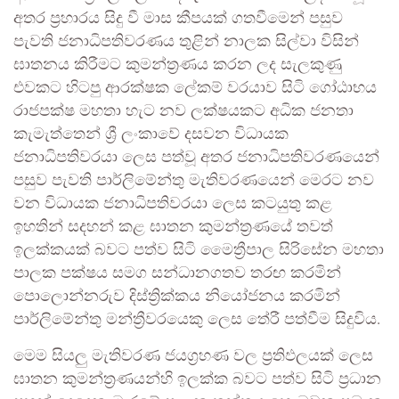
අතර ප්‍රහාරය සිදු වී මාස කීපයක් ගතවීමෙන් පසුව
පැවති ජනාධිපතිවරණය තුළින් නාලක සිල්වා විසින්
ඝාතනය කිරීමට කුමන්ත්‍රණය කරන ලද සැලකුණු
එවකට හිටපු ආරක්ෂක ලේකම් වරයාව සිටි ගෝඨාභය
රාජපක්ෂ මහතා හැට නව ලක්ෂයකට අධික ජනතා
කැමැත්තෙන් ශ්‍රී ලංකාවේ දසවන විධායක
ජනාධිපතිවරයා ලෙස පත්වූ අතර ජනාධිපතිවරණයෙන්
පසුව පැවති පාර්ලිමේන්තු මැතිවරණයෙන් මෙරට නව
වන විධායක ජනාධිපතිවරයා ලෙස කටයුතු කළ
ඉහතින් සදහන් කළ ඝාතන කුමන්ත්‍රණයේ තවත්
ඉලක්කයක් බවට පත්ව සිටි මෛත්‍රීපාල සිරිසේන මහතා
පාලක පක්ෂය සමග සන්ධානගතව තරඟ කරමින්
පොලොන්නරුව දිස්ත්‍රික්කය නියෝජනය කරමින්
පාර්ලිමේන්තු මන්ත්‍රීවරයෙකු ලෙස තේරී පත්වීම සිදුවිය.
මෙම සියලු මැතිවරණ ජයග්‍රහණ වල ප්‍රතිඵලයක් ලෙස
ඝාතන කුමන්ත්‍රණයන්හි ඉලක්ක බවට පත්ව සිටි ප්‍රධාන