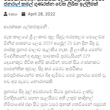
ජනරාල් කමල් ගුණරත්න වෙත ලිඛිත ඉල්ලීමක්
April 28, 2022
Editor
ආරක්ෂක ලේකම්තුමනි ,
මෑත කාලයේ ශ්‍රී ලංකාව තුල සිදුවූ බරපතලම මෙලෙච්ඡ
මිනිස් ඝාතනය ලෙස 2019 අප්‍රේල් 21 වන දින සිදු වූ
පාස්කු ප්‍රහාර මාලාව සැලකිය හැක. ශ්‍රී ලාංකීය මෙන්ම
විදේශිකයන් ද ඇතුලු සාමකාමි පුරවැසියන් 229
දෙනෙකුට ජීවිත අහිමි කරමින්, තවත් සිය ගණනකට
මාරාන්තික තුවාල සිදු කර මෙරට ආර්ථිකය
සම්පූර්ණයෙන්ම කඩා බිඳ දැමීමට මෙම ප්‍රහාරය සමත් වූ
බව අප සැමට නොරහසකි.
ප්‍රහාරය සිදු මුල් අවස්ථාවේ සිටම ප්‍රහාරයට ලක්වූ
වින්දිතයන්ට සහන සැලසීමට අති උතුම් කාදිනල්
හිමිපාණෝ එදා සිට පුරා වසර තුනක් ගතවීමෙන් පසුවත්