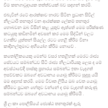
වීම කනගාටුදායක තත්ත්වයක් බව සඳහන් කරමි.
එබැවින් රටේ ආරක්ෂාව භාරව සිටින ප්‍රධාන සිවිල්
නිලධාරි තනතුර වන ආරක්ෂක ලේකම් තනතුර
හොබවන ඔබ විසින් කළ යුතුව ඇත්තේ මෙම පරීක්ෂණ
කටයුතු කඩිනමින් අවසන් කර මෙම සිද්ධීන් වලට
වගකිව යුත්තන් සියල්ල රටට හෙළි කිරීම විනා
කාදිනල්තුමාට අභියෝග කිරීම නොවේ .
කතෝලිකයෙකු මෙන්ම වසර හතළිහක් මෙරට රාජ්‍ය
සේවයට සම්බන්ධව සිටි රාජ්‍ය නිලධාරියකු ලෙස ද මේ
අවස්ථාවේදී පාස්කු ප්‍රහාරය සම්බන්ධ ඉතා වැදගත්
ඉසව්වකට ඔබගේ අවධානය යොමු කිරීමට සුදුසු යයි
මම අදහස් කරමි. මෙම විවෘත ලිපිය ඔබ වෙත යොමු
කිරීමට ප්‍රධාන හේතුව වන්නේ ද එම වැදගත් කරුණු
සම්බන්ධව ඔබගේ අවධානය යොමු කිරීමයි .
ශ්‍රී ලංකා පොලිසියේ ජ්‍යෙෂ්ඨ තනතුරක් දැරූ