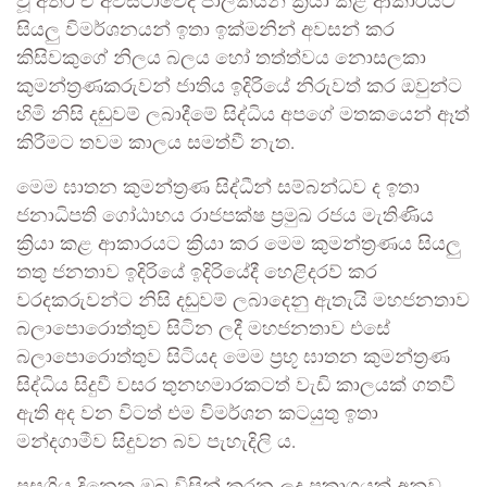
වූ අතර ඒ අවස්ථාවේදී පාලකයන් ක්‍රියා කළ ආකාරයට
සියලු විමර්ශනයන් ඉතා ඉක්මනින් අවසන් කර
කිසිවකුගේ නිලය බලය හෝ තත්ත්වය නොසලකා
කුමන්ත්‍රණකරුවන් ජාතිය ඉදිරියේ නිරුවත් කර ඔවුන්ට
හිමි නිසි දඬුවම් ලබාදීමේ සිද්ධිය අපගේ මතකයෙන් ඈත්
කිරීමට තවම කාලය සමත්වී නැත.
මෙම ඝාතන කුමන්ත්‍රණ සිද්ධීන් සම්බන්ධව ද ඉතා
ජනාධිපති ගෝඨාභය රාජපක්ෂ ප්‍රමුඛ රජය මැතිණිය
ක්‍රියා කළ ආකාරයට ක්‍රියා කර මෙම කුමන්ත්‍රණය සියලු
තතු ජනතාව ඉදිරියේ ඉදිරියේදී හෙළිදරව් කර
වරදකරුවන්ට නිසි දඬුවම් ලබාදෙනු ඇතැයි මහජනතාව
බලාපොරොත්තුව සිටින ලදී මහජනතාව එසේ
බලාපොරොත්තුව සිටියද මෙම ප්‍රභූ ඝාතන කුමන්ත්‍රණ
සිද්ධිය සිදුවී වසර තුනහමාරකටත් වැඩි කාලයක් ගතවී
ඇති අද වන විටත් එම විමර්ශන කටයුතු ඉතා
මන්දගාමීව සිදුවන බව පැහැදිලි ය.