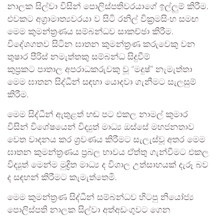
නාලක සිල්වා විසින් පොලිස්පතිවරයාගේ ඉල්ලුම් කිරීම.
එවකට අග්‍රාමාත්‍යවරයා ව සිටි රනිල් වික්‍රමසිංහ සමඟ
මෙම කුමන්ත්‍රණය සම්බන්ධව සාකච්ඡා කිරීම.
විදේශගතව සිටින ඝාතන කුමන්ත්‍රණ කරුවෙකු වන
තුෂාර පීරිස් නමැත්තකු සම්බන්ධ සිදුවීම්
කුප්‍රකට පාතාල අපරාධකරුවකු වූ “මදුෂ්” නැමැත්තා
මෙම ඝාතන සිද්ධීන් සඳහා යොදවා ගැනීමට සැලසුම්
කිරීම.
මෙම සිද්ධීන් ඇතුළත් හඬ පට එකල නාමල් කුමාර
විසින් විශේෂයෙන් විද්‍යුත් මාධ්‍ය ඔස්සේ මහජනතාව
වෙත වාදනය කර ශ්‍රවණය කිරීමට සැලැස්වූ අතර මෙම
ඝාතන කුමන්ත්‍රණය ප්‍රබල භාවය ඒත්තු ගැන්වීමට එකල
විද්‍යුත් මෙන්ම මුද්‍රිත මාධ්‍ය ද විශාල උත්සාහයක් දැරූ බව
ද සඳහන් කිරීමට කැමැත්තෙමි.
මෙම කුමන්ත්‍රණ සිද්ධීන් සම්බන්ධව හිටපු නියෝජ්‍ය
පොලිස්පති නාලක සිල්වා අත්අඩංගුවට ගෙන