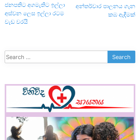
ජනපතිට අගමැතිට ඉල්ලා
අන්තර්වාර පාලනය ගැන
අස්වන ලෙස ඉල්ලා රටම
කඹ ඇඳීමක්
වැඩ වරයි