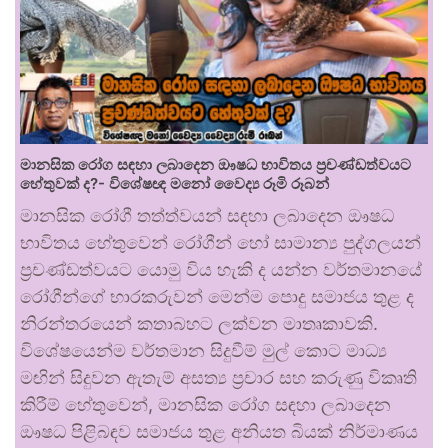
මානසික රෝග සඳහා ලබාදෙන ඖෂධ භාවිතය ප්‍රචණ්ඩත්වයට
හේතුවක් ද?- විශේෂඥ මනෝ වෛද්‍ය රූමි රූබන්
මානසික රෝගී තත්ත්වයන් සඳහා ලබාදෙන ඖෂධ
භාවිතය හේතුවෙන් රෝගීන් හෝ සාමාන්‍ය පුද්ගලයන්
ප්‍රචණ්ඩත්වයට යොමු විය හැකි ද යන්න වර්තමානයේ
රෝගීන්ගේ භාරකරුවන් මෙන්ම පොදු සමාජය තුළ ද
නිරන්තරයෙන් කතාබහට ලක්වන මාතෘකාවකි.
විශේෂයෙන්ම වර්තමාන සිදුවීම් මුල් කොට මාධ්‍ය
මඟින් සිදුවන ඇතැම් අසත්‍ය ප්‍රචාර සහ කරුණු විකෘති
කිරීම් හේතුවෙන්, මානසික රෝග සඳහා ලබාදෙන
ඖෂධ පිළිබඳව සමාජය තුළ අනියත බියක් නිර්මාණය