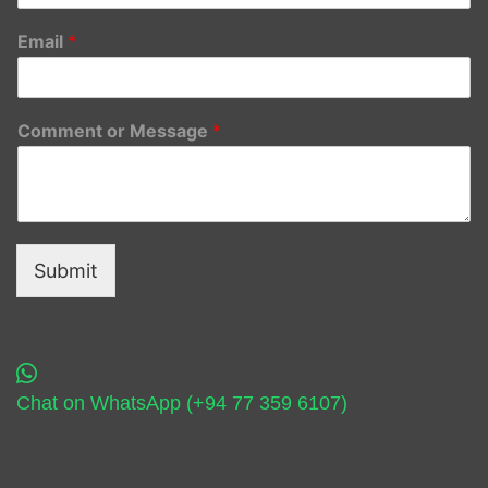
Email
*
Comment or Message
*
Submit
Chat on WhatsApp (+94 77 359 6107)