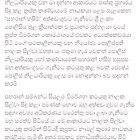
නිලධාරියෙකු වන මා දන්නා ආකාරයට පාස්කු ප්‍රහාරය
සිදු කළ ත්‍රස්ත කණ්ඩායමේ නායකයා ලෙස සැලකෙන
“සහරාන් හෂීම්” අත්අඩංගුවට ගැනීමට ශ්‍රී ලංකා
පොලිසිය තුළ ක්‍රියාත්මක වූ ප්‍රධානම පුද්ගලයා වූයේ
ත්‍රස්ත විමර්ශන කොට්ඨාශයේ එවකට අධ්‍යක්ෂකවරයා
සිටි මගේ සමකාලීනයකු වන නියෝජ්‍ය පොලිස්පති
නාලක සිල්වා මහතා ය. එතුමා හැර වෙනත් පොලිස්
නිලධාරියකු හෝ කණ්ඩායමක් සහරාන් හසීම් පසුපස
ඔහු අත්අඩංගුවට ගැනීමට කටයුතු කළ බවක් ජ්‍යෙෂ්ඨ
පොලිස් නිලධාරියකු ලෙස මා නොදන්නා බව සඳහන්
කරමි .
සහරාන් සම්බන්ධ සියලුම විමර්ශන කටයුතු නාලක
සිල්වා සිදු කළා පමණක් නොව ඔහු අත්අඩංගුවට ගැනීම
සඳහා අවශ්‍ය අධිකරණය වරෙන්තු පවා ලබා ගැනීමට
ඔහු සමත්ව සිටියේ ය. මේ ආකාරයට නාලක සිල්වා
කටයුතු කරමින් සිටියදී කුප්‍රකට නාමල් කුමාර නාටකය
කරළියට පැමිණි අතර එවකට ජනාධිපතිවරයාව සිටි