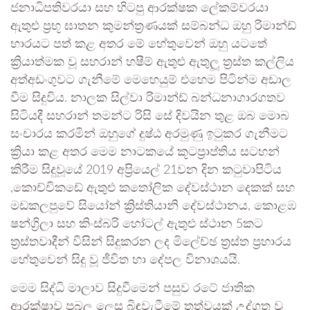
ජනාධිපතිවරයා සහ හිටපු ආරක්ෂක ලේකම්වරයා
ඇතුළු ප්‍රභූ ඝාතන කුමන්ත්‍රණයක් සම්බන්ධ ඔහු රිමාන්ඩ්
භාරයට පත් කළ අතර මේ හේතුවෙන් ඔහු යටතේ
ක්‍රියාත්මක වූ සහරාන් හෂීම් ඇතුළු ඇතුලූ ත්‍රස්ත කල්ලිය
අත්අඩංගුවට ගැනීමේ මෙහෙයුම් එහෙම පිටින්ම අඩාල
වීම සිදුවිය. නාලක සිල්වා රිමාන්ඩ් බන්ධනාගාරගතව
සිටියදී සහරාන් තමන්ට රිසි සේ දිවයින තුළ ඔබ මොබ
සංචාරය කරමින් ඔහුගේ දුෂ්ඨ අරමුණු ඉටුකර ගැනීමට
ක්‍රියා කළ අතර මෙම නාටකයේ කූටප්‍රාප්තිය සටහන්
කිරීම සිදුවූයේ 2019 අප්‍රියෙල් 21වන දින කටුවාපිටිය
,කොච්චිකඩේ ඇතුළු කතෝලික දේවස්ථාන දෙකක් සහ
මඩකලපුවේ සියෝන් ක්‍රිස්තියානි දේවස්ථානය, කොළඹ
ෂන්ග්‍රිලා සහ කිංස්බරි හෝටල් ඇතුළු ස්ථාන 5කට
ත්‍රස්තවාදීන් විසින් සිදුකරන ලද මිලේච්ඡ ත්‍රස්ත ප්‍රහාරය
හේතුවෙන් සිදු වූ ජීවිත හා දේපල විනාශයයි.
මෙම සිද්ධි මාලාව සිදුවීමෙන් පසුව රටේ ජාතික
ආරක්ෂාව ප්‍රබල ලෙස බිඳවැටීමේ තත්වයක් උද්ගත වූ