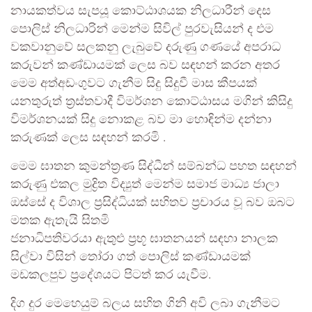
නායකත්වය සැපයූ කොට්ඨාශයක නිලධාරීන් දෙස
පොලිස් නිලධාරින් මෙන්ම සිවිල් පුරවැසියන් ද එම
වකවානුවේ සලකනු ලැබුවේ දරුණු ගණයේ අපරාධ
කරුවන් කණ්ඩායමක් ලෙස බව සඳහන් කරන අතර
මෙම අත්අඩංගුවට ගැනීම සිදු සිදුවී මාස කීපයක්
යනතුරුත් ත්‍රස්තවාදී විමර්ශන කොට්ඨාසය මගින් කිසිදු
විමර්ශනයක් සිදු නොකළ බව මා හොඳින්ම දන්නා
කරුණක් ලෙස සඳහන් කරමි .
මෙම ඝාතන කුමන්ත්‍රණ සිද්ධීන් සම්බන්ධ පහත සඳහන්
කරුණු එකල මුද්‍රිත විද්‍යුත් මෙන්ම සමාජ මාධ්‍ය ජාලා
ඔස්සේ ද විශාල ප්‍රසිද්ධියක් සහිතව ප්‍රචාරය වූ බව ඔබට
මතක ඇතැයි සිතමි
ජනාධිපතිවරයා ඇතුළු ප්‍රභූ ඝාතනයන් සඳහා නාලක
සිල්වා විසින් තෝරා ගත් පොලිස් කණ්ඩායමක්
මඩකලපුව ප්‍රදේශයට පිටත් කර යැවීම.
දිග දුර මෙහෙයුම් බලය සහිත ගිනි අවි ලබා ගැනීමට