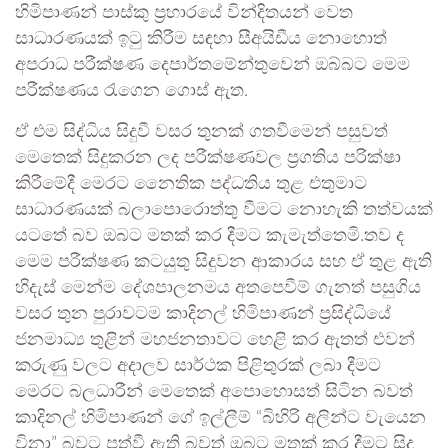
හිමිපාණන් පාස්කු ප්‍රහාරයේ වින්දිතයන් වෙත
සාධාරණයක් ඉටු කිරීම සඳහා සීඅයිඩීය නොහොත්
අපරාධ පරීක්ෂණ දෙපාර්තමේන්තුවෙන් ඔබ්බට මෙම
පරීක්ෂණය රැගෙන ගොස් ඇත.
ඒ එම සිද්ධිය සිදුවී වසර තුනක් ගතවීමෙන් පසුවත්
මෙතෙක් සිදුකරන ලද පරීක්ෂණවල ප්‍රගතිය පරික්ෂා
කිරීමේදී මෙරට නෛතික පද්ධතිය තුළ එතුමාට
සාධාරණයක් බලාපොරොත්තු වීමට නොහැකි තත්වයක්
යටතේ බව ඔබට මතක් කර දීමට කැමැත්තෙමි.තව ද
මෙම පරීක්ෂණ කටයුතු සිදුවන ආකාරය සහ ඒ තුළ ඇති
හිදැස් මෙන්ම දේශපාලනමය අතපෙවීම් ගැනත් පසුගිය
වසර තුන පුරාවටම කාදිනල් හිමිපාණන් ප්‍රසිද්ධියේ
ජනමාධ්‍ය තුළින් මහජනතාවට හෙළි කර ඇතත් එවන්
කරුණු වලට අදාලව සාර්ථක පිළිතුරක් ලබා දීමට
මෙරට බලධාරීන් මෙතෙක් අපොහොසත් සිටින බවත්
කාදිනල් හිමිපාණන් ගේ ඉල්ලීම් “බිහිරි අලින්ට වැයෙන
විනා” බවට පත්වී ඇති බවත් ඔබට මතක් කර දීමට සිදු