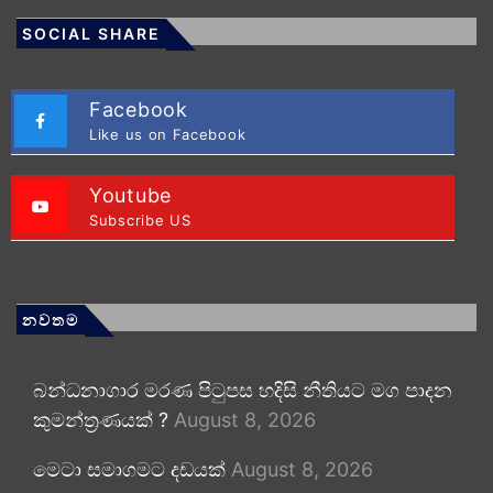
SOCIAL SHARE
Facebook
Like us on Facebook
Youtube
Subscribe US
නවතම
බන්ධනාගාර මරණ පිටුපස හදිසි නීතියට මග පාදන
කුමන්ත්‍රණයක් ?
August 8, 2026
මෙටා සමාගමට දඩයක්
August 8, 2026