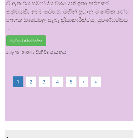
වී ඇත.එය සමාජයීය වශයෙන් ඉතා අහිතකර
තත්වයකි. මෙම සටහන මඟින් ප්‍රධාන මානසික රෝග
නාශක ඖෂධවල සැබෑ ක්‍රියාකාරීත්වය, ප්‍රචණ්ඩත්වය
…
වැඩිපුර කියවන්න
විනිවිද සායනය
July 15, 2026
/
1
2
3
4
5
›
»
.