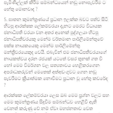
පැමිණිල්ලක් කිරීම සම්බන්ධයෙන් නඩු නොපැවරීම ට
හේතු මොනවාද ?
5. ඝාතන කුමන්ත්‍රණයේ ප්‍රධාන ඉලක්ක බවට පත්ව සිටි
හිටපු ආරක්ෂක ලේකම්වරයා දැනට මෙරට විධායක
ජනාධිපති වරයා වන අතර අනෙක් පුද්ගලයා හිටපු
ජනාධිපතිවරයකු මෙන්ම වර්තමාන පාර්ලිමේන්තුවේ
පක්ෂ නායකයෙකු මෙන්ම පාර්ලිමේන්තු
මන්ත්‍රීවරයෙකුද වෙයි. එබැවින් එම ජනාධිපතිවරයාගේ
නායකත්වය දරන රජයක් යටතේ වසර තුනක් ගත වී
හෝ මෙම විමර්ශන වල සත්‍යතාවය හෙළිකරගෙන
අපරාධකරුවන් මෙතෙක් අත්අඩංගුවට ගෙන නඩු
පැවරීමට ක්‍රියාත්මක නොවීමට ප්‍රධාන වූ හේතු කවරේද
?
ආරක්ෂක ලේකම්වරයා ලෙස ඔබ මෙම ප්‍රශ්න වලට සහ
මෙම කුමන්ත්‍රණය සිදුවීම සම්බන්ධව හෙළිවී ඇති
වෙනත් කරුණු වේ නම් ඒවා මහජනතාව වෙත