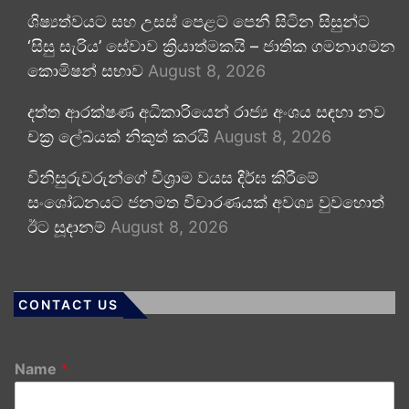
ශිෂ්‍යත්වයට සහ උසස් පෙළට පෙනී සිටින සිසුන්ට
‘සිසු සැරිය’ සේවාව ක්‍රියාත්මකයි – ජාතික ගමනාගමන
කොමිෂන් සභාව
August 8, 2026
දත්ත ආරක්ෂණ අධිකාරියෙන් රාජ්‍ය අංශය සඳහා නව
චක්‍ර ලේඛයක් නිකුත් කරයි
August 8, 2026
විනිසුරුවරුන්ගේ විශ්‍රාම වයස දීර්ඝ කිරීමේ
සංශෝධනයට ජනමත විචාරණයක් අවශ්‍ය වුවහොත්
ඊට සූදානම්
August 8, 2026
CONTACT US
Name
*