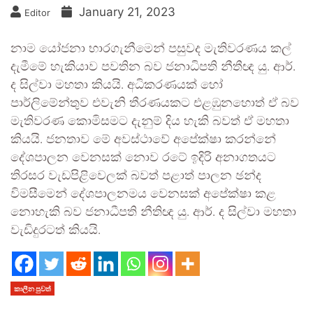
January 21, 2023
Editor
නාම යෝජනා භාරගැනීමෙන් පසුවද මැතිවරණය කල්
දැමීමේ හැකියාව පවතින බව ජනාධිපති නීතීඥ යු. ආර්.
ද සිල්වා මහතා කියයි. අධිකරණයක් හෝ
පාර්ලිමේන්තුව එවැනි තීරණයකට එළඹුනහොත් ඒ බව
මැතිවරණ කොමිසමට දැනුම් දිය හැකි බවත් ඒ මහතා
කියයි. ජනතාව මේ අවස්ථාවේ අපේක්ෂා කරන්නේ
දේශපාලන වෙනසක් නොව රටේ ඉදිරි අනාගතයට
තිරසර වැඩපිළිවෙලක් බවත් පළාත් පාලන ඡන්ද
විමසීමෙන් දේශපාලනමය වෙනසක් අපේක්ෂා කළ
නොහැකි බව ජනාධීපති නීතිඥ යු. ආර්. ද සිල්වා මහතා
වැඩිදුරටත් කියයි.
කාලීන පුවත්