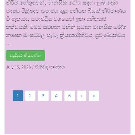
කිරීම් හේතුවෙන්, මානසික රෝග සඳහා ලබාදෙන
ඖෂධ පිළිබඳව සමාජය තුළ අනියත බියක් නිර්මාණය
වී ඇත.එය සමාජයීය වශයෙන් ඉතා අහිතකර
තත්වයකි. මෙම සටහන මඟින් ප්‍රධාන මානසික රෝග
නාශක ඖෂධවල සැබෑ ක්‍රියාකාරීත්වය, ප්‍රචණ්ඩත්වය
…
වැඩිපුර කියවන්න
විනිවිද සායනය
July 15, 2026
/
1
2
3
4
5
›
»