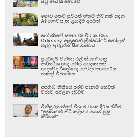
පටු දෙයක් නොවේ
ගොවි ගතට සුවයත් හිතට නිවනත් සදන
AI ගොවිතැන ළඟදීම අපටත්
හෝමර්ගේ සම්භාව්‍ය වීර කාව්‍යය
Odyssey ඇසුරෙන් ක්‍රිස්ටෝෆර් නෝලන්
තැනූ දැවැන්ත සිනමාපටය
ප්‍රවේසම් වන්න; එල් නිනෝ යනු
පාරිසරික හෘද රෝග අවදානමකි –
හෘදවේද විශේෂඥ වෛද්‍ය මහාචාර්ය
නාමල් විජයසිංහ
අපරාධ නීතියේ පරම පදනම හෙවත්
වරදට සරිලන දඬුවම
විනිසුරුවන්ගේ විශ්‍රාම වයස දීර්ඝ කිරීම
“දොවාගත් කිරි කළයට ගොම මුසු
කිරීමක්”