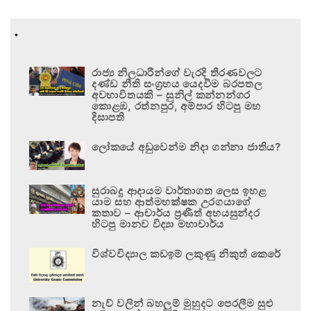
.
රාජ්‍ය නිලධාරීන්ගේ වැරදි තීරණවලට
දණ්ඩ නීති සංග්‍රහය යෙදවීම බරපතල
අවභාවිතයකි – සුනිල් කන්නන්ගර
කොළඹ, රත්නපුර, අම්පාර හිටපු මහ
දිසාපති
ලෝකයේ අඩුවෙන්ම නිදා ගන්නා ජාතිය?
සුරාබදු ආදායම වාර්තාගත ලෙස ඉහළ
යාම සහ ආත්මභක්ෂක උරගයාගේ
කතාව – ආචාර්ය ප්‍රණීත් අභයසුන්දර
හිටපු මානව විද්‍යා මහාචාර්ය
විශ්වවිද්‍යාල කඩඉම් ලකුණු නිකුත් කෙරේ
නැව් වලින් බහලුම් මුහුදට පෙරලීම සුළු