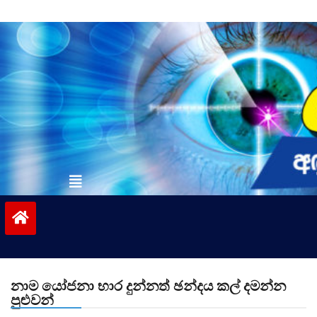
Skip
to
content
vinivida.lk
නාම යෝජනා භාර දුන්නත් ඡන්දය කල් දමන්න
පුළුවන්