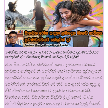
මානසික රෝග සඳහා ලබාදෙන ඖෂධ භාවිතය ප්‍රචණ්ඩත්වයට
හේතුවක් ද?- විශේෂඥ මනෝ වෛද්‍ය රූමි රූබන්
මානසික රෝගී තත්ත්වයන් සඳහා ලබාදෙන ඖෂධ
භාවිතය හේතුවෙන් රෝගීන් හෝ සාමාන්‍ය පුද්ගලයන්
ප්‍රචණ්ඩත්වයට යොමු විය හැකි ද යන්න වර්තමානයේ
රෝගීන්ගේ භාරකරුවන් මෙන්ම පොදු සමාජය තුළ ද
නිරන්තරයෙන් කතාබහට ලක්වන මාතෘකාවකි.
විශේෂයෙන්ම වර්තමාන සිදුවීම් මුල් කොට මාධ්‍ය
මඟින් සිදුවන ඇතැම් අසත්‍ය ප්‍රචාර සහ කරුණු විකෘති