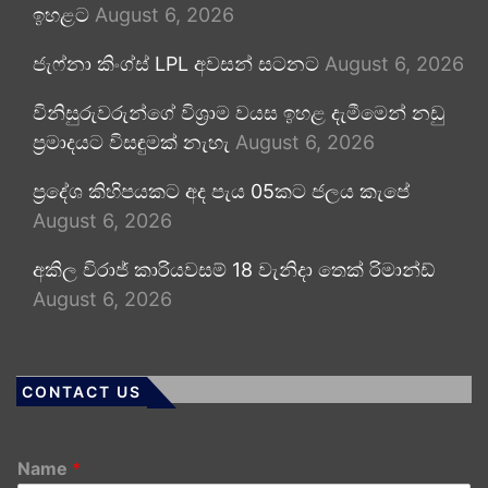
ඉහළට
August 6, 2026
ජැෆ්නා කිංග්ස් LPL අවසන් සටනට
August 6, 2026
විනිසුරුවරුන්ගේ විශ්‍රාම වයස ඉහළ දැමීමෙන් නඩු
ප්‍රමාදයට විසඳුමක් නැහැ
August 6, 2026
ප්‍රදේශ කිහිපයකට අද පැය 05කට ජලය කැපේ
August 6, 2026
අකිල විරාජ් කාරියවසම් 18 වැනිදා තෙක් රිමාන්ඩ්
August 6, 2026
CONTACT US
Name
*