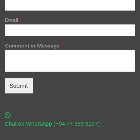
Email
*
Comment or Message
*
Submit
Chat on WhatsApp (+94 77 359 6107)