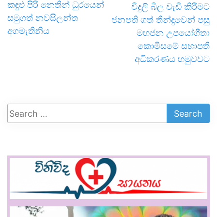
කඳුළු පිරි නෙතින් ධුරයෙන්
විදුලි බිල වැඩි කිරීමට
සමුගත් නවසීලන්ත
ජනපති ගත් තීන්දුවෙන් පසු
අගමැතිනිය
මහජන උපයෝගීතා
කොමිසමේ සභාපති
අධිකරණය හමුවවට