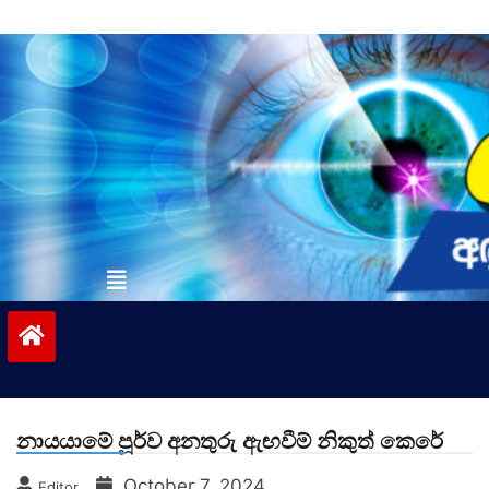
Skip
to
content
vinivida.lk
නායයාමේ පූර්ව අනතුරු ඇඟවීම් නිකුත් කෙරේ
October 7, 2024
Editor