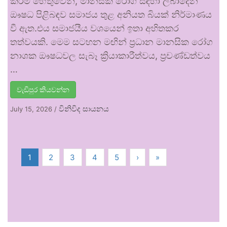
කිරීම් හේතුවෙන්, මානසික රෝග සඳහා ලබාදෙන
ඖෂධ පිළිබඳව සමාජය තුළ අනියත බියක් නිර්මාණය
වී ඇත.එය සමාජයීය වශයෙන් ඉතා අහිතකර
තත්වයකි. මෙම සටහන මඟින් ප්‍රධාන මානසික රෝග
නාශක ඖෂධවල සැබෑ ක්‍රියාකාරීත්වය, ප්‍රචණ්ඩත්වය
…
වැඩිපුර කියවන්න
විනිවිද සායනය
July 15, 2026
/
1
2
3
4
5
›
»