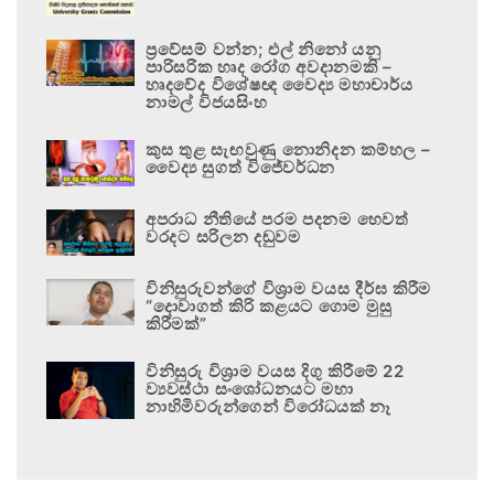
ප්‍රවේසම් වන්න; එල් නිනෝ යනු
පාරිසරික හෘද රෝග අවදානමකි –
හෘදවේද විශේෂඥ වෛද්‍ය මහාචාර්ය
නාමල් විජයසිංහ
කුස තුළ සැඟවුණු නොනිදන කම්හල –
වෛද්‍ය සුගත් විජේවර්ධන
අපරාධ නීතියේ පරම පදනම හෙවත්
වරදට සරිලන දඬුවම
විනිසුරුවන්ගේ විශ්‍රාම වයස දීර්ඝ කිරීම
“දොවාගත් කිරි කළයට ගොම මුසු
කිරීමක්”
විනිසුරු විශ්‍රාම වයස දිගු කිරීමේ 22
ව්‍යවස්ථා සංශෝධනයට මහා
නාහිමිවරුන්ගෙන් විරෝධයක් නෑ