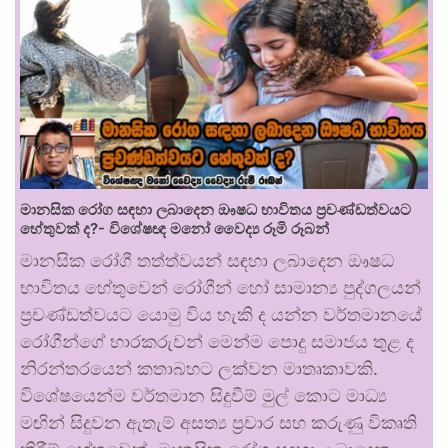
මානසික රෝග සඳහා ලබාදෙන ඖෂධ භාවිතය ප්‍රචණ්ඩත්වයට
හේතුවක් ද?- විශේෂඥ මනෝ වෛද්‍ය රූමි රූබන්
මානසික රෝගී තත්ත්වයන් සඳහා ලබාදෙන ඖෂධ
භාවිතය හේතුවෙන් රෝගීන් හෝ සාමාන්‍ය පුද්ගලයන්
ප්‍රචණ්ඩත්වයට යොමු විය හැකි ද යන්න වර්තමානයේ
රෝගීන්ගේ භාරකරුවන් මෙන්ම පොදු සමාජය තුළ ද
නිරන්තරයෙන් කතාබහට ලක්වන මාතෘකාවකි.
විශේෂයෙන්ම වර්තමාන සිදුවීම් මුල් කොට මාධ්‍ය
මඟින් සිදුවන ඇතැම් අසත්‍ය ප්‍රචාර සහ කරුණු විකෘති