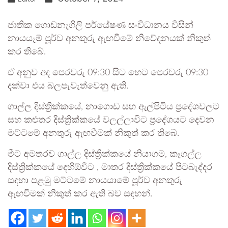
ජාතික ගොඩනැගිලි පර්යේෂණ සංවිධානය විසින්
නායයෑම් පූර්ව අනතුරු ඇඟවීමේ නිවේදනයක් නිකුත්
කර තිබේ.
ඒ අනුව අද පෙරවරු 09:30 සිට හෙට පෙරවරු 09:30
දක්වා එය බලපැවැත්වෙනු ඇති.
ගාල්ල දිස්ත්‍රික්කයේ, නාගොඩ සහ ඇල්පිටිය ප්‍රදේශවලට
සහ කළුතර දිස්ත්‍රික්කයේ වලල්ලාවිට ප්‍රදේශයට දෙවන
මට්ටමේ අනතුරු ඇඟවීමක් නිකුත් කර තිබේ.
මීට අමතරව ගාල්ල දිස්ත්‍රික්කයේ නියාගම, කෑගල්ල
දිස්ත්‍රික්කයේ දෙහිඕවිට , මාතර දිස්ත්‍රික්කයේ පිටබැද්දර
සඳහා පළමු මට්ටමේ නායයාමේ පූර්ව අනතුරු
ඇඟවීමක් නිකුත් කර ඇති බව සඳහන්.