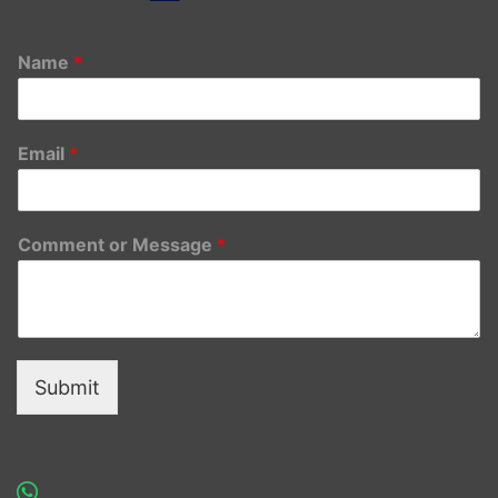
Name
*
Email
*
Comment or Message
*
Submit