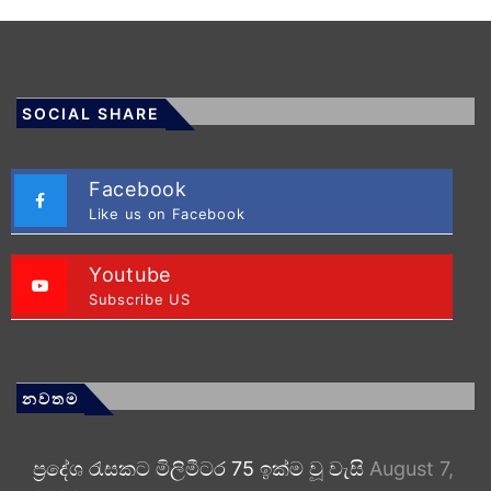
SOCIAL SHARE
Facebook
Like us on Facebook
Youtube
Subscribe US
නවතම
ප්‍රදේශ රැසකට මිලිමීටර 75 ඉක්ම වූ වැසි
August 7,