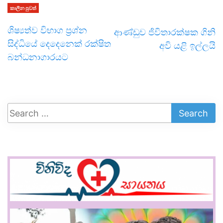
කාලීන පුවත්
ශිෂ්‍යත්ව විභාග ප්‍රශ්න
ආණ්ඩුව ජිවිතාරක්ෂක ගිනි
සිද්ධියේ දෙදෙනෙක් රක්ෂිත
අවි යළි ඉල්ලයි
බන්ධනාගාරයට