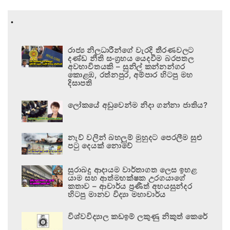
.
රාජ්‍ය නිලධාරීන්ගේ වැරදි තීරණවලට
දණ්ඩ නීති සංග්‍රහය යෙදවීම බරපතල
අවභාවිතයකි – සුනිල් කන්නන්ගර
කොළඹ, රත්නපුර, අම්පාර හිටපු මහ
දිසාපති
ලෝකයේ අඩුවෙන්ම නිදා ගන්නා ජාතිය?
නැව් වලින් බහලුම් මුහුදට පෙරලීම සුළු
පටු දෙයක් නොවේ
සුරාබදු ආදායම වාර්තාගත ලෙස ඉහළ
යාම සහ ආත්මභක්ෂක උරගයාගේ
කතාව – ආචාර්ය ප්‍රණීත් අභයසුන්දර
හිටපු මානව විද්‍යා මහාචාර්ය
විශ්වවිද්‍යාල කඩඉම් ලකුණු නිකුත් කෙරේ