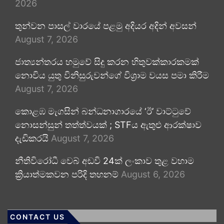
2026
තුන්වන පාසල් වාරයේ පළමු අදියර අදින් අවසන්
August 7, 2026
ජාත්‍යන්තරය හමුවේ සිදු කරන හිතුවක්කාරකමක්
නොවිය යුතු විනිසුරුවන්ගේ විශ්‍රාම වයස පමා කිරීම
August 7, 2026
කොළඹ මැගසින් බන්ධනාගාරයේ ‘ඊ’ වාට්ටුවේ
නොසන්සුන් තත්ත්වයක් ; STFය ඇතුළු ආරක්ෂාව
දැඩිකරයි
August 7, 2026
නීතිවිරෝධී වෙබ් අඩවි 24ක් ලංකාව තුළ වහාම
ක්‍රියාත්මකවන පරිදි තහනම්
August 6, 2026
CONTACT US