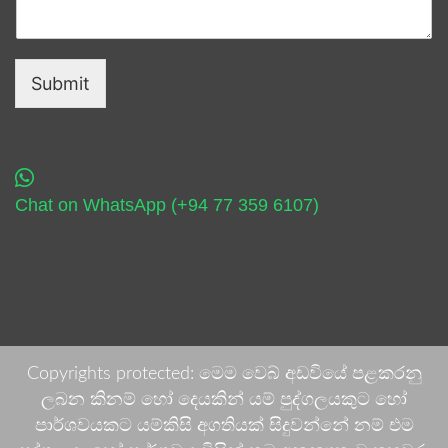
Submit
Chat on WhatsApp (+94 77 359 6107)
Copyrights protected: මෙම වෙබ් අඩවියේ පළකරනු
ලබන කිනම් හෝ දෙයකින් යම් පුද්ගලයකුට හෝ
පාර්ශවයකට යම්කිසි අගතියක් සිදුවන්නේ නම් එම