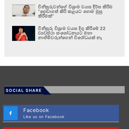
විනිසුරුවන්ගේ විශ්‍රාම වයස දීර්ඝ කිරීම
“දොවාගත් කිරි කළයට ගොම මුසු
කිරීමක්”
විනිසුරු විශ්‍රාම වයස දිගු කිරීමේ 22
ව්‍යවස්ථා සංශෝධනයට මහා
නාහිමිවරුන්ගෙන් විරෝධයක් නෑ
SOCIAL SHARE
Facebook
Like us on Facebook