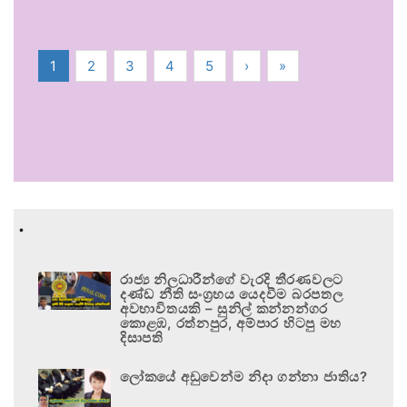
1
2
3
4
5
›
»
.
රාජ්‍ය නිලධාරීන්ගේ වැරදි තීරණවලට
දණ්ඩ නීති සංග්‍රහය යෙදවීම බරපතල
අවභාවිතයකි – සුනිල් කන්නන්ගර
කොළඹ, රත්නපුර, අම්පාර හිටපු මහ
දිසාපති
ලෝකයේ අඩුවෙන්ම නිදා ගන්නා ජාතිය?