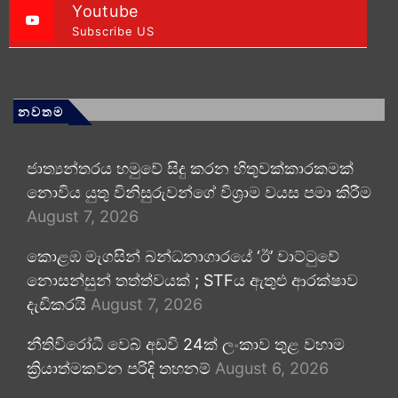
Youtube
Subscribe US
නවතම
ජාත්‍යන්තරය හමුවේ සිදු කරන හිතුවක්කාරකමක්
නොවිය යුතු විනිසුරුවන්ගේ විශ්‍රාම වයස පමා කිරීම
August 7, 2026
කොළඹ මැගසින් බන්ධනාගාරයේ ‘ඊ’ වාට්ටුවේ
නොසන්සුන් තත්ත්වයක් ; STFය ඇතුළු ආරක්ෂාව
දැඩිකරයි
August 7, 2026
නීතිවිරෝධී වෙබ් අඩවි 24ක් ලංකාව තුළ වහාම
ක්‍රියාත්මකවන පරිදි තහනම්
August 6, 2026