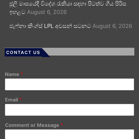
ජූලි මාසයේදී විදේශ රැකියා සඳහා පිටත්ව ගිය පිරිස
ඉහළට
August 6, 2026
ජැෆ්නා කිංග්ස් LPL අවසන් සටනට
August 6, 2026
CONTACT US
Name
*
Email
*
Comment or Message
*