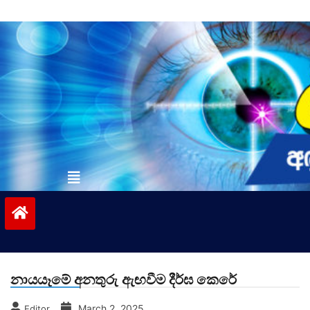
Skip
to
content
vinivida.lk
නායයෑමේ අනතුරු ඇඟවීම දීර්ඝ කෙරේ
March 2, 2025
Editor