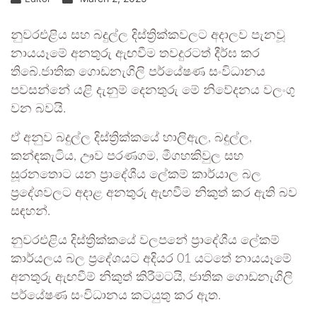
නුවරඑළිය සහ බදුල්ල දිස්ත්‍රික්කවලට අදාලව පැනවූ
නායයෑමේ අනතුරු ඇඟවීම තවදුරටත් දීර්ඝ කර
තිබේ.ජාතික ගොඩනැගිලි පර්යේෂණ සංවිධානය
පවසන්නේ යළි දැනුම් දෙනතුරු මේ නිවේදනය වලංගු
වන බවයි.
ඒ අනුව බදුල්ල දිස්ත්‍රික්කයේ හාලිඇල, බදුල්ල,
කන්ඳකැටිය, ඌව පරණගම, මීගහකිවුල සහ
සූරනතොට යන ප්‍රාදේශීය ලේකම් කාර්යාල බල
ප්‍රදේශවලට අදාළ අනතුරු ඇඟවීම නිකුත් කර ඇති බව
සඳහන්.
නුවරඑළිය දිස්ත්‍රික්කයේ වලපනේ ප්‍රාදේශීය ලේකම්
කාර්යලය බල ප්‍රදේශයට අදියර 01 යටතේ නායයෑමේ
අනතුරු ඇඟවීම් නිකුත් කිරීමටයි, ජාතික ගොඩනැගිලි
පර්යේෂණ සංවිධානය කටයුතු කර ඇත.