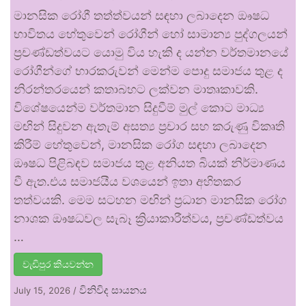
මානසික රෝගී තත්ත්වයන් සඳහා ලබාදෙන ඖෂධ
භාවිතය හේතුවෙන් රෝගීන් හෝ සාමාන්‍ය පුද්ගලයන්
ප්‍රචණ්ඩත්වයට යොමු විය හැකි ද යන්න වර්තමානයේ
රෝගීන්ගේ භාරකරුවන් මෙන්ම පොදු සමාජය තුළ ද
නිරන්තරයෙන් කතාබහට ලක්වන මාතෘකාවකි.
විශේෂයෙන්ම වර්තමාන සිදුවීම් මුල් කොට මාධ්‍ය
මඟින් සිදුවන ඇතැම් අසත්‍ය ප්‍රචාර සහ කරුණු විකෘති
කිරීම් හේතුවෙන්, මානසික රෝග සඳහා ලබාදෙන
ඖෂධ පිළිබඳව සමාජය තුළ අනියත බියක් නිර්මාණය
වී ඇත.එය සමාජයීය වශයෙන් ඉතා අහිතකර
තත්වයකි. මෙම සටහන මඟින් ප්‍රධාන මානසික රෝග
නාශක ඖෂධවල සැබෑ ක්‍රියාකාරීත්වය, ප්‍රචණ්ඩත්වය
…
වැඩිපුර කියවන්න
විනිවිද සායනය
July 15, 2026
/