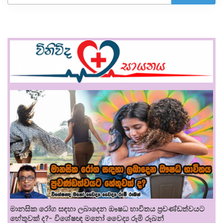
මානසික රෝග සඳහා ලබාදෙන ඖෂධ භාවිතය ප්‍රචණ්ඩත්වයට
හේතුවක් ද?- විශේෂඥ මනෝ වෛද්‍ය රූමි රූබන්