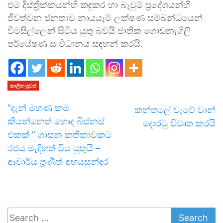
එම දිස්ත්‍රික්කයන්හි කඳුකර හා බෑවුම් ප්‍රදේශයන්හි
ජීවත්වන ජනතාව නායයෑම් ලක්ෂණ සම්බන්ධයෙන්
විමසිල්ලෙන් සිටිය යුතු බවයි ජාතික ගොඩනැගිලි
පර්යේෂණ සංවිධානය සඳහන් කරයි.
කාලීන පුවත්
“දැන් මහණ කම
කන්තලේ වැවේ වාන්
කියන්නෙත් හොඳ බිස්නස්
දොරටු විවෘත කරයි
එකක් ” ශාසන කතිකාවකට
රජය මැදිහත් විය යුතුයි –
ආචාර්ය ප්‍රණීත් අභයසුන්දර