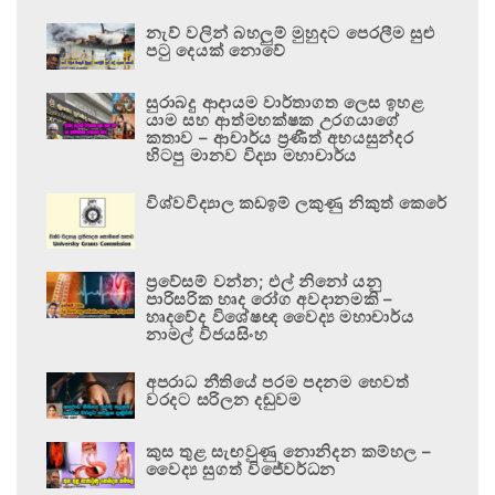
නැව් වලින් බහලුම් මුහුදට පෙරලීම සුළු
පටු දෙයක් නොවේ
සුරාබදු ආදායම වාර්තාගත ලෙස ඉහළ
යාම සහ ආත්මභක්ෂක උරගයාගේ
කතාව – ආචාර්ය ප්‍රණීත් අභයසුන්දර
හිටපු මානව විද්‍යා මහාචාර්ය
විශ්වවිද්‍යාල කඩඉම් ලකුණු නිකුත් කෙරේ
ප්‍රවේසම් වන්න; එල් නිනෝ යනු
පාරිසරික හෘද රෝග අවදානමකි –
හෘදවේද විශේෂඥ වෛද්‍ය මහාචාර්ය
නාමල් විජයසිංහ
අපරාධ නීතියේ පරම පදනම හෙවත්
වරදට සරිලන දඬුවම
කුස තුළ සැඟවුණු නොනිදන කම්හල –
වෛද්‍ය සුගත් විජේවර්ධන