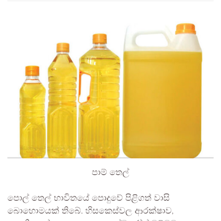
පාම් තෙල්
පොල් තෙල් භාවිතයේ පොදුවේ පිළිගත් වාසි
බොහොමයක් තිබේ. හිසකෙස්වල ආරක්ෂාව,