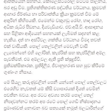
ආතතියෙන් සහනය, කොලෙස්ටරෝල් මට්ටම පාලනය,
බර අඩු වීම, ප්‍රතිශක්තිකරණ පද්ධතිය වර්ධනය, ක්‍රමවත්
ආහාර ජීර්ණය හා පරිවෘත්තීය ක්‍රියා ක්‍රමවත් වීම මේ
අතුරින් කිහිපයකි. එමෙන්ම වකුගඩු රෝග, හෘද රෝග,
අධික රුධිර පීඩනය, දියවැඩියාව, එච්.අයි.වී. ආසාදනය
සහ පිළිකා ආදියෙන් සහනයක් ලැබීමත් සඳහන් කළ
හැකිය. දත් හා අස්ථිවල ශක්තිය වර්ධනය වීමද තවත්
එක් වාසියකි. පොල් තෙල්වලින් මෙවැනි වාසි
ලැබෙන්නේ එහි ලෝරික්, කැප්රික් සහ කැප්රිලික් අම්ල
පැවතීමත්, එම අම්ලවල ඇති ප්‍රති ක්ෂුද්‍රජීවී,
ප්‍රතිඔක්සිකාරක, ප්‍රතිදිලීර, ජීවානුහරණ සහ සුව කිරීමේ
ගුණාංග නිසාය.
මේ සියලු කරුණුවලින් පෙනී යන්නේ පොල් තෙල්වලට
එරෙහිව නැවතත් යම් කිසි ව්‍යාපාරයක් දියත් වෙමින්
පවතින බවය. අප රටට අවශ්‍ය තරම් පොල් තෙල්
නිපදවන්නට තරම් අප රටේ පොල් ගෙඩි නිෂ්පාදනය
ප්‍රමාණවත් නොවන බව සත්‍යයක් නමුත් බලධාරීන්ගේ