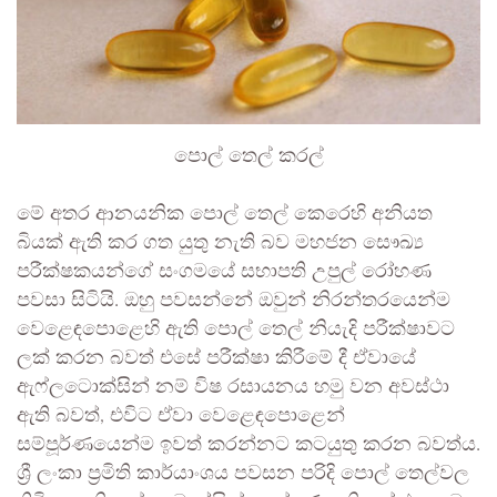
පොල් තෙල් කරල්
මේ අතර ආනයනික පොල් තෙල් කෙරෙහි අනියත
බියක් ඇති කර ගත යුතු නැති බව මහජන සෞඛ්‍ය
පරීක්ෂකයන්ගේ සංගමයේ සභාපති උපුල් රෝහණ
පවසා සිටියි. ඔහු පවසන්නේ ඔවුන් නිරන්තරයෙන්ම
වෙළෙඳපොළෙහි ඇති පොල් තෙල් නියැදි පරීක්ෂාවට
ලක් කරන බවත් එසේ පරීක්ෂා කිරීමේ දී ඒවායේ
ඇෆ්ලටොක්සින් නම් විෂ රසායනය හමු වන අවස්ථා
ඇති බවත්, එවිට ඒවා වෙළෙඳපොළෙන්
සම්පූර්ණයෙන්ම ඉවත් කරන්නට කටයුතු කරන බවත්ය.
ශ්‍රී ලංකා ප්‍රමිති කාර්යාංශය පවසන පරිදි පොල් තෙල්වල