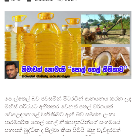
පොල්තෙල් බව පවසමින් පිටරටින් ආනයනය කරන ලද
මිනිස් ශරීරයට අහිතකර වෙනත් තෙල් වර්ගයක්
වෙළෙඳපොළේ විකිණීමට ඇති බව සමස්ත ලංකා
පාරම්පරික පොල් තෙල් නිෂ්පාදකයින්ගේ සංගමයේ
සභාපති බුද්ධික ද සිල්වා කියා සිටියි. ඔහු වැඩිදුරටත්