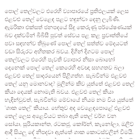
පොල් තෙල්වලට එරෙහි ව්‍යාපාරයේ ප්‍රතිඵලයක් ලෙස
එළවළු තෙල් වෙළෙඳ පළට හඳුන්වා දෙනු ලැබිණි.
ඇමරිකා එක්සත් ජනපදයේ සිදු කෙරුණු පර්යේෂණයක්
බව දක්වමින් බීබීසී පුවත් සේවය පළ කළ ප්‍රවෘත්තියේ
පවා සඳහන්ව තිබුණේ පොල් තෙල් සත්ත්ව මේදයටත්
වඩා සිරුරට අහිතකර බවය. දිගින් දිගටම පොල්
තෙල්වලට එරෙහි පැවති ව්‍යාපාර නිසා බොහෝ
දෙනෙක් පොල් තෙල් කෙරෙහි අවඥා සහගතව බලා
එළවළු තෙල් සාදරයෙන් පිළිගත්හ. සැබවින්ම එළවළු
තෙල් යනු මොනවාද? මුලින්ම කිව යුත්තේ එළවළු තෙල්
කියා දෙයක් නොමැති බවය. එළවළු තෙල් කියා
හැඳින්වුවත්, සැබවින්ම මේවායේ නියම නම විය යුත්තේ
‛ශාක තෙල්’ කියාය. හේතුව අද වෙළෙඳපොළේ එළවළු
තෙල් ලෙස අළෙවියට තබා ඇති තෙල් වර්ග වන
සෝයා, සූරියකාන්ත, රටකජු, කෝර්න්, කැනෝලා, ඔලිව්
ආදී සියලු‍ දේ නිපදවා ඇත්තේ ශාක කොටස්වලින් වීමයි.