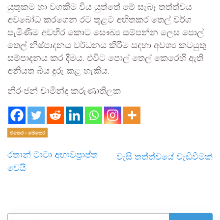
යුතුකම හා වගකීම විය යුත්තේ මේ සැබෑ තත්ත්වය
අවබෝධ කරගෙන රට තුළට අහිතකර තෙල් වර්ග
පැමිණීම අවහිර කොට සෞඛ්‍ය සම්පන්න ලෙස පොල්
තෙල් නිෂ්පාදනය වර්ධනය කිරීම සඳහා අවශ්‍ය කටයුතු
සම්පාදනය කර දීමය. එවිට පොල් තෙල් කෙරෙහි ඇති
අනියත බිය දුරු කළ හැකිය.
නිරංජන් චාමින්ද කරුණාතිලක
එතෙර - මෙතෙර
රතාන් ටාටා අභාවප්‍රාප්ත
වැසි තත්ත්වයේ වැඩිවීමක්
වෙයි