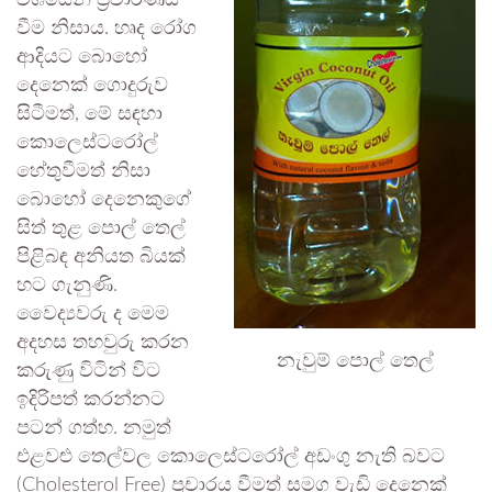
වශයෙන් ප්‍රචාරණය
වීම නිසාය. හෘද රෝග
ආදියට බොහෝ
දෙනෙක් ගොදුරුව
සිටීමත්, මේ සඳහා
කොලෙස්ටරෝල්
හේතුවීමත් නිසා
බොහෝ දෙනෙකුගේ
සිත් තුළ පොල් තෙල්
පිළිබඳ අනියත බියක්
හට ගැනුණි.
වෛද්‍යවරු ද මෙම
අදහස තහවුරු කරන
නැවුම් පොල් තෙල්
කරුණු විටින් විට
ඉදිරිපත් කරන්නට
පටන් ගත්හ. නමුත්
එළවළු තෙල්වල කොලෙස්ටරෝල් අඩංගු නැති බවට
(Cholesterol Free) ප්‍රචාරය වීමත් සමග වැඩි දෙනෙක්