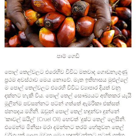
පාම් ගෙඩි
පොල් තෙල්වලට එරෙහිව විවිධ මතවාද ගොඩනැගුණු
ප්‍රථම අවස්ථාව මෙය නොවේ. මෑත ඉතිහාසය මුළුල්ලේ
ම පොල් තෙල්වලට එරෙහි විවිධ ව්‍යාපාර දියත් වනු
දක්නට හැකි විය. පොල් තෙල් සෞඛ්‍යයට අහිතකර යැයි
මුලින්ම පවසන්නට පටන් ගත්තේ ඇමරිකා එක්සත්
ජනපදය මගිනි. ඔවුන් පොල් තෙල් හඳුන්වා දුන්නේ
‛කෘවල් ඔයිල්’ (Cruel Oil) හෙවත් ‘දුෂ්ට තෙල්‘ ලෙසිනි.
එමෙන්ම මිනිසා මරා දමන්නට තරම් හේතුවන තෙල්
වර්ගයක් ලෙස ඔවුහු මෙය හඳුන්වන්නට පටන් ගත්හ.