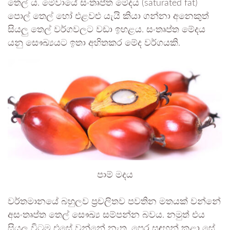
තෙල් ය. මේවායේ සංතෘප්ත මේදය (saturated fat)
පොල් තෙල් හෝ එළවළු යැයි කියා ගන්නා අනෙකුත්
සියලු තෙල් වර්ගවලට වඩා ඉහළය. සංතෘප්ත මේදය
යනු සෞඛ්‍යයට ඉතා අහිතකර මේද වර්ගයකි.
පාම් මදය
වර්තමානයේ බහුලව ප්‍රචලිතව පවතින මතයක් වන්නේ
අසංතෘප්ත තෙල් සෞඛ්‍ය සම්පන්න බවය. නමුත් එය
සියලු‍ විටම එසේ වන්නේ නැත. පෙර සඳහන් කළා සේ