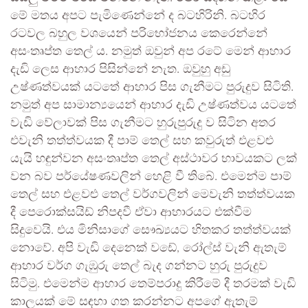
මේ මතය අපට පැමිණෙන්නේ ද බටහිරිනි. බටහිර
රටවල බහුල වශයෙන් පරිභෝජනය කෙරෙන්නේ
අසංතෘප්ත තෙල් ය. නමුත් ඔවුන් අප රටේ මෙන් ආහාර
දැඩි ලෙස ආහාර පිසින්නේ නැත. ඔවුහු අඩු
උෂ්ණත්වයක් යටතේ ආහාර පිස ගැනීමට පුරුදුව සිටිති.
නමුත් අප සාමාන්‍යයෙන් ආහාර දැඩි උෂ්ණත්වය යටතේ
වැඩි වේලාවක් පිස ගැනීමට හුරුපුරුදු ව සිටින අතර
එවැනි තත්ත්වයක දී පාම් තෙල් සහ කවුරුත් එළවළු
යැයි හඳුන්වන අසංතෘප්ත තෙල් අස්ථාවර භාවයකට ලක්
වන බව පර්යේෂණවලින් හෙළි වී තිබේ. එමෙන්ම පාම්
තෙල් සහ එළවළු තෙල් වර්ගවලින් මෙවැනි තත්ත්වයක
දී පෙරොක්සයිඩ් නිපදවී ඒවා ආහාරයට එක්වීම
සිදුවෙයි. එය මිනිසාගේ සෞඛ්‍යයට හිතකර තත්ත්වයක්
නොවේ. අපි වැඩි දෙනෙක් වඩේ, රෝල්ස් වැනි ඇතැම්
ආහාර වර්ග ගැඹුරු තෙල් බැද ගන්නට හුරු පුරුදුව
සිටිමු. එමෙන්ම ආහාර තෙම්පරාදු කිරීමේ දී තරමක් වැඩි
කාලයක් මේ සඳහා ගත කරන්නට අපගේ ඇතැම්