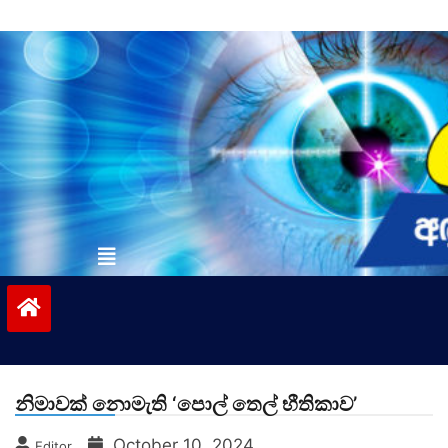
Skip
to
content
vinivida.lk
නිමාවක් නොමැති ‘පොල් තෙල් භීතිකාව’
October 10, 2024
Editor