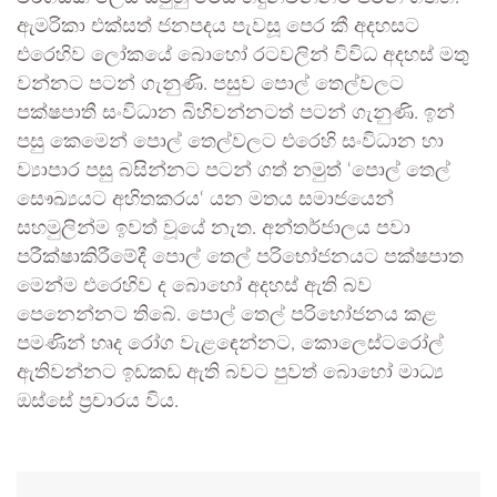
ඇමරිකා එක්සත් ජනපදය පැවසූ පෙර කී අදහසට
එරෙහිව ලෝකයේ බොහෝ රටවලින් විවිධ අදහස් මතු
වන්නට පටන් ගැනුණි. පසුව පොල් තෙල්වලට
පක්ෂපාතී සංවිධාන බිහිවන්නටත් පටන් ගැනුණි. ඉන්
පසු කෙමෙන් පොල් තෙල්වලට එරෙහි සංවිධාන හා
ව්‍යාපාර පසු බසින්නට පටන් ගත් නමුත් ‘පොල් තෙල්
සෞඛ්‍යයට අහිතකරය‘ යන මතය සමාජයෙන්
සහමුලින්ම ඉවත් වූයේ නැත. අන්තර්ජාලය පවා
පරීක්ෂාකිරීමේදී පොල් තෙල් පරිභෝජනයට පක්ෂපාත
මෙන්ම එරෙහිව ද බොහෝ අදහස් ඇති බව
පෙනෙන්නට තිබේ. පොල් තෙල් පරිභෝජනය කළ
පමණින් හෘද රෝග වැළඳෙන්නට, කොලෙස්ටරෝල්
ඇතිවන්නට ඉඩකඩ ඇති බවට පුවත් බොහෝ මාධ්‍ය
ඔස්සේ ප්‍රචාරය විය.