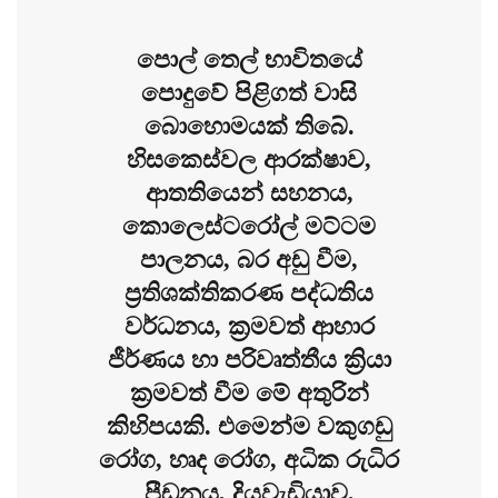
පොල් තෙල් භාවිතයේ
පොදුවේ පිළිගත් වාසි
බොහොමයක් තිබේ.
හිසකෙස්වල ආරක්ෂාව,
ආතතියෙන් සහනය,
කොලෙස්ටරෝල් මට්ටම
පාලනය, බර අඩු වීම,
ප්‍රතිශක්තිකරණ පද්ධතිය
වර්ධනය, ක්‍රමවත් ආහාර
ජීර්ණය හා පරිවෘත්තීය ක්‍රියා
ක්‍රමවත් වීම මේ අතුරින්
කිහිපයකි. එමෙන්ම වකුගඩු
රෝග, හෘද රෝග, අධික රුධිර
පීඩනය, දියවැඩියාව,