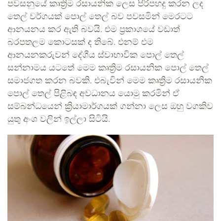
පවසනුයේ කෘත්‍රිම රසායනික ලෙස පිරිපහදු කරන ලද
තෙල් වර්ගයක් පොල් තෙල් බව පවසමින් මෙරටට
ආනයනය කර ඇති බවයි. එම ප්‍රකාශයේ වඩාත්
බරපතලම කොටසක් ද තිබේ. එනම් එම
ආනයනකරුවන් දේශීය ස්වාභාවික පොල් තෙල්
සන්නාමය යටතේ මෙම කෘත්‍රිම රසායනික පොල් තෙල්
සමාජගත කරන බවකි. එබැවින් මෙම කෘත්‍රිම රසායනික
පොල් තෙල් පිළිබඳ අවධානය යොමු කරමින් ඒ
සම්බන්ධයෙන් ක්‍රියාමාර්ගයක් ගන්නා ලෙස ඔහු වගකිව
යුතු අංශ වලින් ඉල්ලා සිටියි.