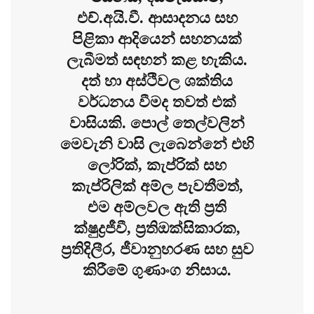
එච්.අයි.වී. ආසාදනය සහ
පිළිකා ආදියෙන් සහනයක්
ලැබීමත් සඳහන් කළ හැකිය.
දත් හා අස්ථිවල ශක්තිය
වර්ධනය වීමද තවත් එක්
වාසියකි. පොල් තෙල්වලින්
මෙවැනි වාසි ලැබෙන්නේ එහි
ලෝරික්, කැප්රික් සහ
කැප්රිලික් අම්ල පැවතීමත්,
එම අම්ලවල ඇති ප්‍රති
ක්ෂුද්‍රජීවී, ප්‍රතිඔක්සිකාරක,
ප්‍රතිදිලීර, ජීවානුහරණ සහ සුව
කිරීමේ ගුණාංග නිසාය.