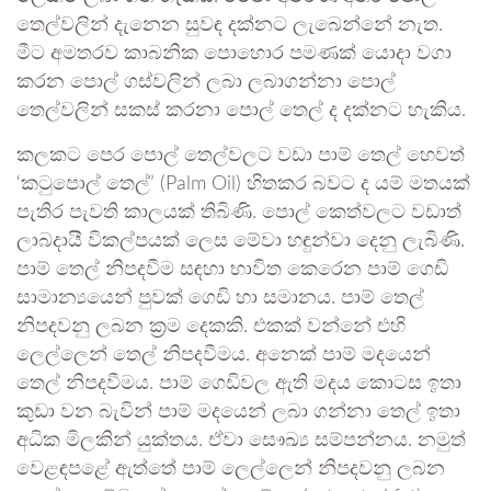
තෙල්වලින් දැනෙන සුවඳ දක්නට ලැබෙන්නේ නැත.
මීට අමතරව කාබනික පොහොර පමණක් යොදා වගා
කරන පොල් ගස්වලින් ලබා ලබාගන්නා පොල්
තෙල්වලින් සකස් කරනා පොල් තෙල් ද දක්නට හැකිය.
කලකට පෙර පොල් තෙල්වලට වඩා පාම් තෙල් හෙවත්
‘කටුපොල් තෙල්’ (Palm Oil) හිතකර බවට ද යම් මතයක්
පැතිර පැවති කාලයක් තිබිණි. පොල් කෙත්වලට වඩාත්
ලාබදායී විකල්පයක් ලෙස මේවා හඳුන්වා දෙනු ලැබිණි.
පාම් තෙල් නිපදවීම සඳහා භාවිත කෙරෙන පාම් ගෙඩි
සාමාන්‍යයෙන් පුවක් ගෙඩි හා සමානය. පාම් තෙල්
නිපදවනු ලබන ක්‍රම දෙකකි. එකක් වන්නේ එහි
ලෙල්ලෙන් තෙල් නිපදවීමය. අනෙක් පාම් මදයෙන්
තෙල් නිපදවීමය. පාම් ගෙඩිවල ඇති මදය කොටස ඉතා
කුඩා වන බැවින් පාම් මදයෙන් ලබා ගන්නා තෙල් ඉතා
අධික මිලකින් යුක්තය. ඒවා සෞඛ්‍ය සම්පන්නය. නමුත්
වෙළඳපළේ ඇත්තේ පාම් ලෙල්ලෙන් නිපදවනු ලබන