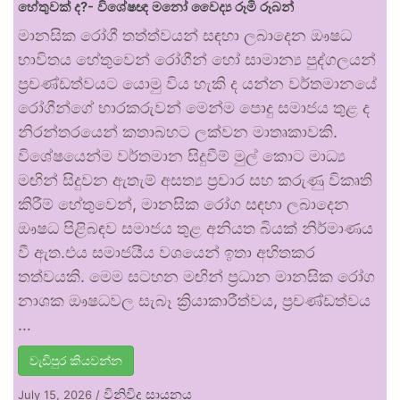
හේතුවක් ද?- විශේෂඥ මනෝ වෛද්‍ය රූමි රූබන්
මානසික රෝගී තත්ත්වයන් සඳහා ලබාදෙන ඖෂධ
භාවිතය හේතුවෙන් රෝගීන් හෝ සාමාන්‍ය පුද්ගලයන්
ප්‍රචණ්ඩත්වයට යොමු විය හැකි ද යන්න වර්තමානයේ
රෝගීන්ගේ භාරකරුවන් මෙන්ම පොදු සමාජය තුළ ද
නිරන්තරයෙන් කතාබහට ලක්වන මාතෘකාවකි.
විශේෂයෙන්ම වර්තමාන සිදුවීම් මුල් කොට මාධ්‍ය
මඟින් සිදුවන ඇතැම් අසත්‍ය ප්‍රචාර සහ කරුණු විකෘති
කිරීම් හේතුවෙන්, මානසික රෝග සඳහා ලබාදෙන
ඖෂධ පිළිබඳව සමාජය තුළ අනියත බියක් නිර්මාණය
වී ඇත.එය සමාජයීය වශයෙන් ඉතා අහිතකර
තත්වයකි. මෙම සටහන මඟින් ප්‍රධාන මානසික රෝග
නාශක ඖෂධවල සැබෑ ක්‍රියාකාරීත්වය, ප්‍රචණ්ඩත්වය
…
වැඩිපුර කියවන්න
විනිවිද සායනය
July 15, 2026
/