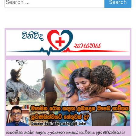
මානසික රෝග සඳහා ලබාදෙන ඖෂධ භාවිතය ප්‍රචණ්ඩත්වයට