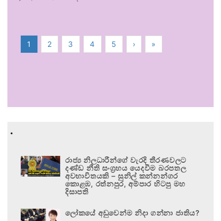
1
2
3
4
5
›
»
.
රාජ්‍ය නිලධාරීන්ගේ වැරදි තීරණවලට
දණ්ඩ නීති සංග්‍රහය යෙදවීම බරපතල
අවභාවිතයකි – සුනිල් කන්නන්ගර
කොළඹ, රත්නපුර, අම්පාර හිටපු මහ
දිසාපති
ලෝකයේ අඩුවෙන්ම නිදා ගන්නා ජාතිය?