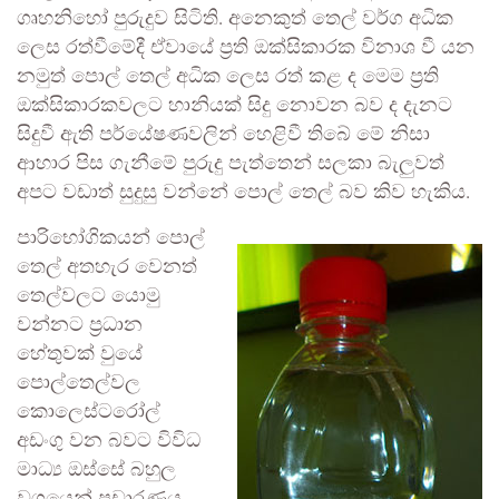
ගෘහනිහෝ පුරුදුව සිටිති. අනෙකුත් තෙල් වර්ග අධික
ලෙස රත්වීමේදී ඒවායේ ප්‍රති ඔක්සිකාරක විනාශ වී යන
නමුත් පොල් තෙල් අධික ලෙස රත් කළ ද මෙම ප්‍රති
ඔක්සිකාරකවලට හානියක් සිදු නොවන බව ද දැනට
සිදුවී ඇති පර්යේෂණවලින් හෙළිවී තිබේ මේ නිසා
ආහාර පිස ගැනීමේ පුරුදු පැත්තෙන් සලකා බැලු‍වත්
අපට වඩාත් සුදුසු වන්නේ පොල් තෙල් බව කිව හැකිය.
පාරිභෝගිකයන් පොල්
තෙල් අතහැර වෙනත්
තෙල්වලට යොමු
වන්නට ප්‍රධාන
හේතුවක් වුයේ
පොල්තෙල්වල
කොලෙස්ටරෝල්
අඩංගු වන බවට විවිධ
මාධ්‍ය ඔස්සේ බහුල