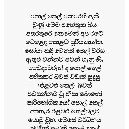
පොල් තෙල් කෙරෙහි ඇති
වුණු මෙම අහේතුක බිය
අතරතුරේ කෙමෙන් අප රටේ
වෙළෙඳ පොළට සූරියකාන්ත,
සෝයා ආදී වෙනත් තෙල් වර්ග
ඇතුළු වන්නට පටන් ගැනුණි.
වෛද්‍යවරුන් ද පොල් තෙල්
අහිතකර බවත් වඩාත් සුදුසු
‘එළවළු තෙල්’ බවත්
පවසන්නට වූ නිසා බොහෝ
පාරිභෝගිකයෝ පොල් තෙල්
අතහැර එළවළු තෙල්වලට
යොමු වූහ. මෙසේ වර්ධනය
වෙමින් පැවති පොල් තෙල්