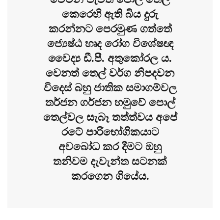
කෙරෙහි ඇති බිය දුරු
කරන්නට පෙරමුණ ගත්තේ
ජ්‍යෙෂ්ඨ හෘද රෝග විශේෂඥ
වෛද්‍ය ඩී.පී. අතුකෝරල ය.
වෙනත් තෙල් වර්ග නිපදවන
විදෙස් බහු ජාතික සමාගම්වල
තර්ජන ගර්ජන හමුවේ පොල්
තෙල්වල සැබෑ තත්ත්වය අපේ
රටේ පාරිභෝගිකයාට
අවබෝධ කර දීමට ඔහු
තනිවම දැවැන්ත සටනක්
කරගෙන ගියේය.