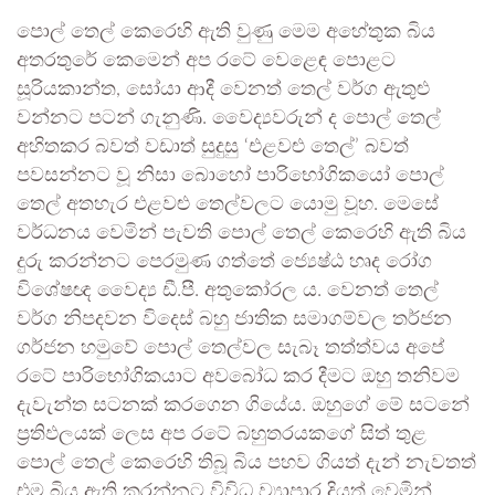
පොල් තෙල් කෙරෙහි ඇති වුණු මෙම අහේතුක බිය
අතරතුරේ කෙමෙන් අප රටේ වෙළෙඳ පොළට
සූරියකාන්ත, සෝයා ආදී වෙනත් තෙල් වර්ග ඇතුළු
වන්නට පටන් ගැනුණි. වෛද්‍යවරුන් ද පොල් තෙල්
අහිතකර බවත් වඩාත් සුදුසු ‘එළවළු තෙල්’ බවත්
පවසන්නට වූ නිසා බොහෝ පාරිභෝගිකයෝ පොල්
තෙල් අතහැර එළවළු තෙල්වලට යොමු වූහ. මෙසේ
වර්ධනය වෙමින් පැවති පොල් තෙල් කෙරෙහි ඇති බිය
දුරු කරන්නට පෙරමුණ ගත්තේ ජ්‍යෙෂ්ඨ හෘද රෝග
විශේෂඥ වෛද්‍ය ඩී.පී. අතුකෝරල ය. වෙනත් තෙල්
වර්ග නිපදවන විදෙස් බහු ජාතික සමාගම්වල තර්ජන
ගර්ජන හමුවේ පොල් තෙල්වල සැබෑ තත්ත්වය අපේ
රටේ පාරිභෝගිකයාට අවබෝධ කර දීමට ඔහු තනිවම
දැවැන්ත සටනක් කරගෙන ගියේය. ඔහුගේ මේ සටනේ
ප්‍රතිඵලයක් ලෙස අප රටේ බහුතරයකගේ සිත් තුළ
පොල් තෙල් කෙරෙහි තිබූ බිය පහව ගියත් දැන් නැවතත්
එම බිය ඇති කරන්නට විවිධ ව්‍යාපාර දියත් වෙමින්