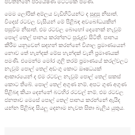
පවතින්නේ පර්යේෂණ මට්ටමක පමණි.
මෙම ලෝරික් අම්ලය වැඩිහිටියන්ට ද සුදුසු නිසාත්,
විදෙස් රටවල වැසියන් මේ පිළිබඳ අවබෝධයකින්
පසුවීම නිසාත්, එම රටවල බොහෝ දෙනෙක් නැවුම්
පොල් තෙල් පානය කරන්නට පුරුදුව සිටිති. පානය
කිරීම යනුවෙන් සඳහන් කරන්නේ විශාල ප්‍රමාණයෙන්
නොව තේ හැන්දක් මේස හැන්දක් වැනි ප්‍රමාණයක්
පමණි. එමෙන්ම මෝර ගුලි තරම් ප්‍රමාණයේ කරල්වලට
නැවුම් පොල් තෙල් අඩංගු කොට ඖෂධයක්
ආකාරයෙන් ද එම රටවල නැවුම් පොල් තෙල් සකස්
කොට තිබේ. පොල් තෙල් අගුණ නම්, අපට ගුණ අගුණ
පිළිබඳ කියා දෙන්නේ බටහිර රටවල් නම්, එම රටවල
ජනතාව මෙසේ පොල් තෙල් පානය කරන්නේ ඇයිද
යන්න පිළිබඳ සියලු‍ දෙනාම නැවත සිතා බැලිය යුතුය.