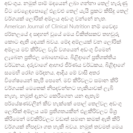
අඩංගුය. නමුත් පාම් මදයෙන් ලබා ගන්නා තෙල් හැරුණු
විට වෙළෙඳපොළේ එළවළු තෙල් යැයි ප්‍රකට කිසිදු තෙල්
වර්ගයක් ලෝරික් අම්ලය අඩංගු වන්නේ නැත.
American Journal of Clinical Nutrition නම් වෛද්‍ය
ජර්නලයේ ද සඳහන් වූයේ මෙය චිකිත්සකව තහවුරු
කොට ඇති දෙයක් බවය. මේද අම්ලයක් වන ලෝරික්
අම්ලය මව් කිරිවල වැඩි වශයෙන් අඩංගු වීමෙන්
ලැබෙන ප්‍රතිඵල බොහොමය. බිළිඳාගේ ප්‍රතිශක්තිය
වර්ධනය, දරුවාගේ ආහාර ජීර්ණය වර්ධකය, බිළිඳාගේ
සමෙහි රෝග මර්දනය, ආදිය මේ වාසි අතර
විශේෂයෙන් කැපී පෙනේ. මව් කිරිවලට සමාන කිරි
වර්ගයක් මෙතෙක් නිපදවන්නට හැකියාවක් ලැබී
නැහැ. නමුත් දැනට කෙරීගෙන යන ඇතැම්
පර්යේෂණවලින් කිව හැක්කේ පොල් තෙල්වල අඩංගු
ලෝරික් අම්ලය යම් ප්‍රතිශතයකින් එළකිරිවලට මිශ්‍ර
කිරීමෙන් මව්කිරිවලට වඩාත් සමාන කමක් ඇති කිරි
වර්ගයක් නිපදවා ගත හැකි බවය. නමුත් තවමත් මෙය