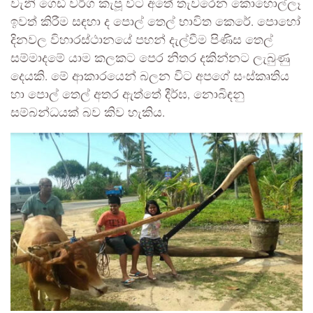
වැනි ගෙඩි වර්ග කැපූ විට අතේ තැවරෙන කොහොල්ලෑ
ඉවත් කිරීම සඳහා ද පොල් තෙල් භාවිත කෙරේ. පොහෝ
දිනවල විහාරස්ථානයේ පහන් දැල්වීම පිණිස තෙල්
සම්මාදමේ යාම කලකට පෙර නිතර දකින්නට ලැබුණු
දෙයකි. මේ ආකාරයෙන් බලන විට අපගේ සංස්කෘතිය
හා පොල් තෙල් අතර ඇත්තේ දීර්ඝ, නොබිඳනු
සම්බන්ධයක් බව කිව හැකිය.