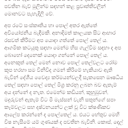
පවතින බැව් මුලින්ම සඳහන් කළ ප්‍රවෘත්තිවලින්
මොනවට පැහැදිලි වේ.
අප රටේ සංස්කෘතිය හා පොල් අතර ඇත්තේ
අවියෝජනීය බැඳීමකි. අනාදිමත් කාලයක සිට ආහාර
රසවත් කිරීමට අප යොදා ගත්තේ පොල් තෙල් ය.
ආගමික කටයුතු සඳහා මෙන්ම හිස ගැල්වීම සඳහා ද අප
බොහෝ දෙනෙක් යොදා ගන්නේ පොල් තෙල් ය.
අනෙකුත් තෙල් මෙන් නොව පොල් තෙල්වලට රෝම
කූප හරහා සම විනිවිද ගමන් කිරිමේ හැකියාව ඇති
බැවින් දේශීය වෛද්‍ය කර්මයන්වලදී සැකසෙන ඖෂධීය
තෙල් සඳහා පොල් තෙල් මිශ්‍ර කරනු ලබන බව ඇතැම්
අය දන්නේ ද නැත. එමෙන්ම කඩියන්, කුහුඹුවන්,
මදුරුවන් ඇතැම් විට මී මැස්සන් වැනි සතුන්ගේ සපා
කෑම්වලට සහ දෂ්ටනයන්ට ලක් වූ විට ක්ෂණිකව
ආලේප කරන්නේ ද පොල්තෙල් ය. එයට හේතුව මෙහි
විෂ නැසීමේ යම් ගුණයක් ද පවතින බැවිනි. කොස්, දෙල්