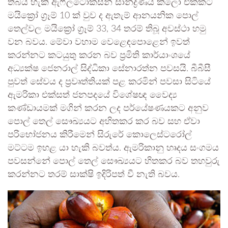
තිබිය හැකි ඇෆ්ලටොක්සින් සාන්ද්‍රණය කිලෝ එකකට
මයික්‍රෝ ග්‍රෑම් 10 ක් වුව ද ඇතැම් ආනයනික පොල්
තෙල්වල මයික්‍රෝ ග්‍රෑම් 33, 34 තරම් තිබූ අවස්ථා හමු
වන බවය. මේවා වහාම වෙළෙඳපොළෙන් ඉවත්
කරන්නට කටයුතු කරන බව ප්‍රමිති කාර්යාංශයේ
අධ්‍යක්ෂ ජෙනරාල් සිද්ධිකා සේනාරත්න පවසයි. බීබීසී
පුවත් සේවය ද ප්‍රවෘත්තියක් පළ කරමින් පවසා සිටියේ
ඇමරිකා එක්සත් ජනපදයේ විශේෂඥ වෛද්‍ය
කණ්ඩායමක් මගින් කරන ලද පර්යේෂණයකට අනුව
පොල් තෙල් සෞඛ්‍යයට අහිතකර කර බව සහ ඒවා
පරිභෝජනය කිරීමෙන් සිරුරේ කොලෙස්ටරෝල්
මට්ටම ඉහළ යා හැකි බවත්ය. ඇමරිකානු හෘදය සංගමය
පවසන්නේ පොල් තෙල් සෞඛ්‍යයට හිතකර බව තහවුරු
කරන්නට තරම් සාක්ෂි ඉදිරිපත් වී නැති බවය.