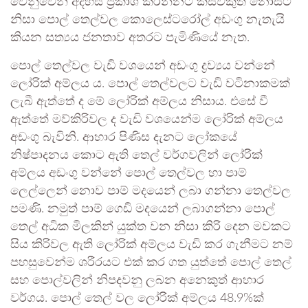
වෙනුවෙන් අදහස් ප්‍රකාශ කරන්නට කිසිවකුත් නොසිටි
නිසා පොල් තෙල්වල කොලෙස්ටරෝල් අඩංගු නැතැයි
කියන සත්‍යය ජනතාව අතරට පැමිණියේ නැත.
පොල් තෙල්වල වැඩි වශයෙන් අඩංගු ද්‍රව්‍යය වන්නේ
ලෝරික් අම්ලය ය. පොල් තෙල්වලට වැඩි වටිනාකමක්
ලැබී ඇත්තේ ද මේ ලෝරික් අම්ලය නිසාය. එසේ වී
ඇත්තේ මව්කිරිවල ද වැඩි වශයෙන්ම ලෝරික් අම්ලය
අඩංගු බැවිනි. ආහාර පිණිස දැනට ලෝකයේ
නිෂ්පාදනය කොට ඇති තෙල් වර්ගවලින් ලෝරික්
අම්ලය අඩංගු වන්නේ පොල් තෙල්වල හා පාම්
ලෙල්ලෙන් නොව පාම් මදයෙන් ලබා ගන්නා තෙල්වල
පමණි. නමුත් පාම් ගෙඩි මදයෙන් ලබාගන්නා පොල්
තෙල් අධික මිලකින් යුක්ත වන නිසා කිරි දෙන මවකට
සිය කිරිවල ඇති ලෝරික් අම්ලය වැඩි කර ගැනීමට නම්
පහසුවෙන්ම ශරීරයට එක් කර ගත යුත්තේ පොල් තෙල්
සහ පොල්වලින් නිපදවනු ලබන අනෙකුත් ආහාර
වර්ගය. පොල් තෙල් වල ලෝරික් අම්ලය 48.9%ක්