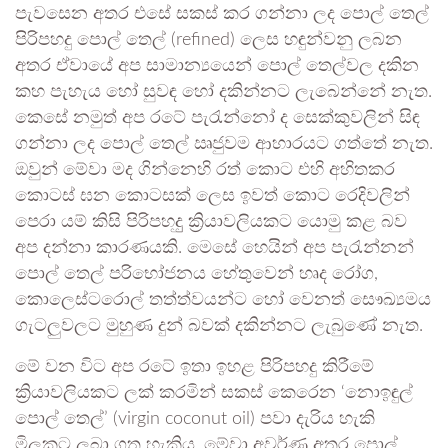
පැවසෙන අතර එසේ සකස් කර ගන්නා ලද පොල් තෙල්
පිරිපහදු පොල් තෙල් (refined) ලෙස හඳුන්වනු ලබන
අතර ඒවායේ අප සාමාන්‍යයෙන් පොල් තෙල්වල දකින
කහ පැහැය හෝ සුවඳ හෝ දකින්නට ලැබෙන්නේ නැත.
කෙසේ නමුත් අප රටේ පැරැන්නෝ ද සෙක්කුවලින් සිඳ
ගන්නා ලද පොල් තෙල් ඍජුවම ආහාරයට ගත්තේ නැත.
ඔවුන් මේවා මද ගින්නෙහි රත් කොට එහි අහිතකර
කොටස් ඝන කොටසක් ලෙස ඉවත් කොට රෙදිවලින්
පෙරා යම් කිසි පිරිපහදුු ක්‍රියාවලියකට යොමු කළ බව
අප දන්නා කාරණයකි. මෙසේ හෙයින් අප පැරැන්නන්
පොල් තෙල් පරිභෝජනය හේතුවෙන් හෘද රෝග,
කොලෙස්ටරොල් තත්ත්වයන්ට හෝ වෙනත් සෞඛ්‍යමය
ගැටලුවලට මුහුණ දුන් බවක් දකින්නට ලැබුණේ නැත.
මේ වන විට අප රටේ ඉතා ඉහළ පිරිපහදු කිරීමේ
ක්‍රියාවලියකට ලක් කරමින් සකස් කෙරෙන ‘නොඉඳුල්
පොල් තෙල්’ (virgin coconut oil) පවා දැරිය හැකි
මිලකට ලබා ගත හැකිය. මේවා අවර්ණ අතර පොල්