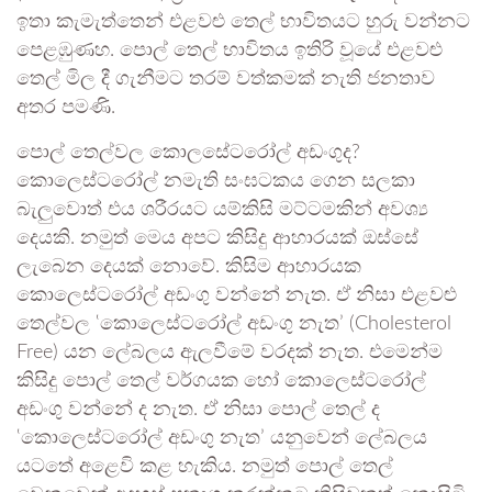
ඉතා කැමැත්තෙන් එළවළු තෙල් භාවිතයට හුරු වන්නට
පෙළඹුණහ. පොල් තෙල් භාවිතය ඉතිරි වූයේ එළවළු
තෙල් මිල දී ගැනීමට තරම් වත්කමක් නැති ජනතාව
අතර පමණි.
පොල් තෙල්වල කොලසේටරෝල් අඩංගුද?
කොලෙස්ටරෝල් නමැති සංඝටකය ගෙන සලකා
බැලු‍වොත් එය ශරීරයට යම්කිසි මට්ටමකින් අවශ්‍ය
දෙයකි. නමුත් මෙය අපට කිසිදු ආහාරයක් ඔස්සේ
ලැබෙන දෙයක් නොවේ. කිසිම ආහාරයක
කොලෙස්ටරෝල් අඩංගු වන්නේ නැත. ඒ නිසා එළවළු
තෙල්වල ‛කොලෙස්ටරෝල් අඩංගු නැත’ (Cholesterol
Free) යන ලේබලය ඇලවීමේ වරදක් නැත. එමෙන්ම
කිසිදු පොල් තෙල් වර්ගයක හෝ කොලෙස්ටරෝල්
අඩංගු වන්නේ ද නැත. ඒ නිසා පොල් තෙල් ද
‛කොලෙස්ටරෝල් අඩංගු නැත’ යනුවෙන් ලේබලය
යටතේ අළෙවි කළ හැකිය. නමුත් පොල් තෙල්