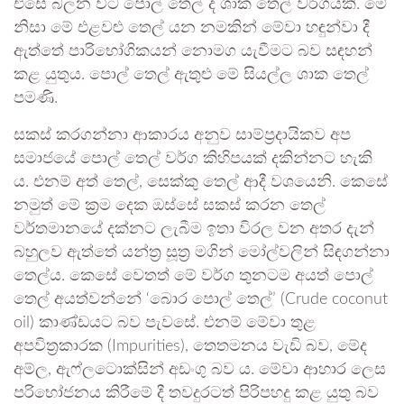
එසේ බලන විට පොල් තෙල් ද ශාක තෙල් වර්ගයකි. මේ
නිසා මේ එළවළු තෙල් යන නමකින් මේවා හඳුන්වා දී
ඇත්තේ පාරිභෝගිකයන් නොමග යැවීමට බව සඳහන්
කළ යුතුය. පොල් තෙල් ඇතුළු මේ සියල්ල ශාක තෙල්
පමණි.
සකස් කරගන්නා ආකාරය අනුව සාම්ප්‍රදායිකව අප
සමාජයේ පොල් තෙල් වර්ග කිහිපයක් දකින්නට හැකි
ය. එනම් අත් තෙල්, සෙක්කු තෙල් ආදී වශයෙනි. කෙසේ
නමුත් මේ ක්‍රම දෙක ඔස්සේ සකස් කරන තෙල්
වර්තමානයේ දක්නට ලැබීම ඉතා විරල වන අතර දැන්
බහුලව ඇත්තේ යන්ත්‍ර සූත්‍ර මගින් මෝල්වලින් සිඳගන්නා
තෙල්ය. කෙසේ වෙතත් මේ වර්ග තුනටම අයත් පොල්
තෙල් අයත්වන්නේ ‘බොර පොල් තෙල්’ (Crude coconut
oil) කාණ්ඩයට බව පැවසේ. එනම් මේවා තුළ
අපවිත්‍රකාරක (Impurities), තෙතමනය වැඩි බව, මේද
අම්ල, ඇෆ්ලටොක්සින් අඩංගු බව ය. මේවා ආහාර ලෙස
පරිභෝජනය කිරීමේ දී තවදුරටත් පිරිපහදු කළ යුතු බව