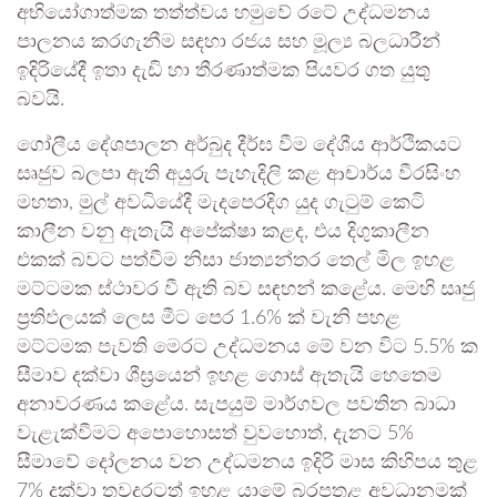
අභියෝගාත්මක තත්ත්වය හමුවේ රටේ උද්ධමනය
පාලනය කරගැනීම සඳහා රජය සහ මූල්‍ය බලධාරීන්
ඉදිරියේදී ඉතා දැඩි හා තීරණාත්මක පියවර ගත යුතු
බවයි.
ගෝලීය දේශපාලන අර්බුද දීර්ඝ වීම දේශීය ආර්ථිකයට
සෘජුව බලපා ඇති අයුරු පැහැදිලි කළ ආචාර්ය වීරසිංහ
මහතා, මුල් අවධියේදී මැදපෙරදිග යුද ගැටුම් කෙටි
කාලීන වනු ඇතැයි අපේක්ෂා කළද, එය දිගුකාලීන
එකක් බවට පත්වීම නිසා ජාත්‍යන්තර තෙල් මිල ඉහළ
මට්ටමක ස්ථාවර වී ඇති බව සඳහන් කළේය. මෙහි සෘජු
ප්‍රතිඵලයක් ලෙස මීට පෙර 1.6% ක් වැනි පහළ
මට්ටමක පැවති මෙරට උද්ධමනය මේ වන විට 5.5% ක
සීමාව දක්වා ශීඝ්‍රයෙන් ඉහළ ගොස් ඇතැයි හෙතෙම
අනාවරණය කළේය. සැපයුම් මාර්ගවල පවතින බාධා
වැළැක්වීමට අපොහොසත් වුවහොත්, දැනට 5%
සීමාවේ දෝලනය වන උද්ධමනය ඉදිරි මාස කිහිපය තුළ
7% දක්වා තවදුරටත් ඉහළ යාමේ බරපතළ අවධානමක්