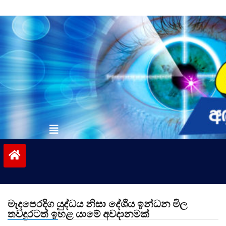
Skip
to
content
vinivida.lk
මැදපෙරදිග යුද්ධය නිසා දේශීය ඉන්ධන මිල
තවදුරටත් ඉහළ යාමේ අවදානමක්