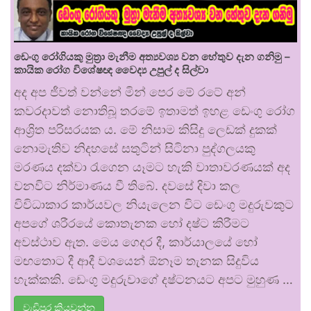
ඩෙංගු රෝගියකු ⁣මුත්‍රා මැනීම අත්‍යවශ්‍ය වන හේතුව දැන ගනිමු –
කායික රෝග විශේෂඥ වෛද්‍ය උපුල් ද සිල්වා
අද අප ජීවත් වන්නේ මින් පෙර මේ රටේ අන්
කවරදාවත් නොතිබූ තරමේ ඉතාමත් ඉහළ ඩෙංගු රෝග
ආශ්‍රිත පරිසරයක ය. මේ නිසාම කිසිදු ලෙඩක් දුකක්
නොමැතිව නිදහසේ සතුටින් සිටිනා පුද්ගලයකු
මරණය දක්වා රැගෙන යෑමට හැකි වාතාවරණයක් අද
වනවිට නිර්මාණය වී තිබේ. දවසේ දිවා කල
විවිධාකාර කාර්යවල නියැලෙන විට ඩෙංගු මදුරුවකුට
අපගේ ශරීරයේ කොතැනක හෝ දෂ්ට කිරීමට
අවස්ථාව ඇත. මෙය ගෙදර දී, කාර්යාලයේ හෝ
මඟතොට දී ආදී වශයෙන් ඕනෑම තැනක සිදුවිය
හැක්කකි. ඩෙංගු මදුරුවාගේ දෂ්ටනයට අපට මුහුණ …
වැඩිපුර කියවන්න