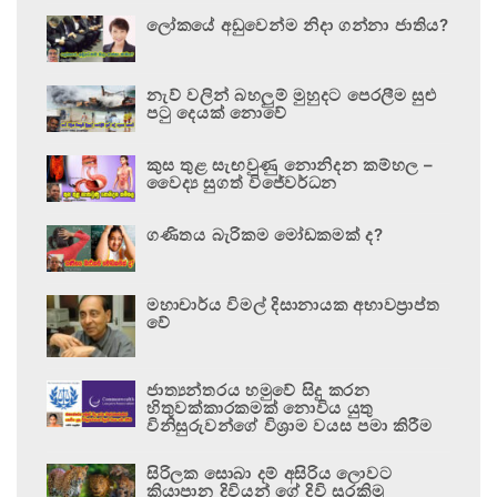
ලෝකයේ අඩුවෙන්ම නිදා ගන්නා ජාතිය?
නැව් වලින් බහලුම් මුහුදට පෙරලීම සුළු
පටු දෙයක් නොවේ
කුස තුළ සැඟවුණු නොනිදන කම්හල –
වෛද්‍ය සුගත් විජේවර්ධන
ගණිතය බැරිකම මෝඩකමක් ද?
මහාචාර්ය විමල් දිසානායක අභාවප්‍රාප්ත
වේ
ජාත්‍යන්තරය හමුවේ සිදු කරන
හිතුවක්කාරකමක් නොවිය යුතු
විනිසුරුවන්ගේ විශ්‍රාම වයස පමා කිරීම
සිරිලක සොබා දම් අසිරිය ලොවට
කියාපාන දිවියන් ගේ දිවි සුරකිමු