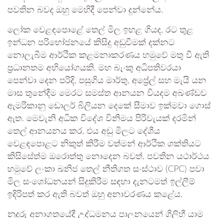
පවතින බවද ඔහු මෙහිදී පෙන්වා දුන්නේය.
ලෝක වෙළඳපොළේ තෙල් මිල ඉහළ ගියද, රට තුළ
ඉන්ධන පරිභෝජනයේ කිසිදු අඩුවීමක් දක්නට
නොලැබීම ආර්ථික කළමනාකරණය හමුවේ මතු වී ඇති
ප්‍රධානතම අභියෝගයකි. මහ බැංකු අධිපතිවරයා
පෙන්වා දෙන පරිදි, පසුගිය මාර්තු, අප්‍රේල් සහ මැයි යන
මාස තුනේදීම මෙරට සමස්ත ආනයන වියදම අඛණ්ඩව
ඇමරිකානු ඩොලර් බිලියන දෙකේ සීමාව ඉක්මවා ගොස්
ඇත. මෙවැනි අධික විදේශ විනිමය පිරිවැයක් දරමින්
තෙල් ආනයනය කර, එය අඩු මිලට දේශීය
වෙළඳපොළට නිකුත් කිරීම වත්මන් ආර්ථික ශක්තියට
කිසිසේත්ම ඔරොත්තු නොදෙන බවත්, පවතින යථාර්ථය
හමුවේ ලංකා ඛනිජ තෙල් නීතිගත සංස්ථාව (CPC) පවා
මිල සංශෝධනයන් සිදුකිරීම සඳහා දැනටමත් ඉල්ලීම්
ඉදිරිපත් කර ඇති බවත් ඔහු අනාවරණය කළේය.
නුදුරු අනාගතයේදී උද්ධමනය පාලනයෙන් ගිලිහී යාම