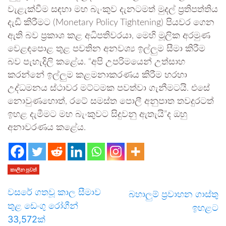
වැළැක්වීම සඳහා මහ බැංකුව දැනටමත් මුදල් ප්‍රතිපත්තිය
දැඩි කිරීමට (Monetary Policy Tightening) පියවර ගෙන
ඇති බව ප්‍රකාශ කළ අධිපතිවරයා, මෙහි මූලික අරමුණ
වෙළඳපොළ තුළ පවතින අනවශ්‍ය ඉල්ලුම සීමා කිරීම
බව පැහැදිලි කළේය. “අපි උපරිමයෙන් උත්සාහ
කරන්නේ ඉල්ලුම කළමනාකරණය කිරීම හරහා
උද්ධමනය ස්ථාවර මට්ටමක පවත්වා ගැනීමටයි. එසේ
නොවුණහොත්, රටේ සමස්ත පොලී අනුපාත තවදුරටත්
ඉහළ දැමීමට මහ බැංකුවට සිදුවනු ඇතැයි”ද ඔහු
අනාවරණය කළේය.
කාලීන පුවත්
වසරේ ගතවූ කාල සීමාව
බහාලුම් ප්‍රවාහන ගාස්තු
තුළ ඩෙංගු රෝගීන්
ඉහළට
33,572ක්