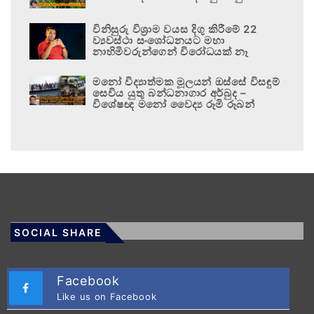
විනිසුරු විශ්‍රාම වයස දිගු කිරීමේ 22
ව්‍යවස්ථා සංශෝධනයට මහා
නාහිමිවරුන්ගෙන් විරෝධයක් නෑ
මනෝ විද්‍යාත්මක මූලයන් ඔස්සේ විසඳුම්
සෙවිය යුතු බන්ධනාගාර අර්බුද –
විශේෂඥ මනෝ වෛද්‍ය රූමි රූබන්
SOCIAL SHARE
Facebook
Like us on Facebook