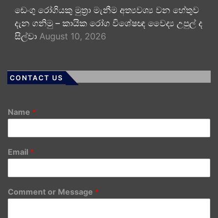
ඩෙංගු රෝගියකු ⁣මුත්‍රා මැනීම අත්‍යවශ්‍ය වන හේතුව
දැන ගනිමු – කායික රෝග විශේෂඥ වෛද්‍ය උපුල් ද
සිල්වා
August 10, 2026
CONTACT US
Name
*
Email
*
Comment or Message
*