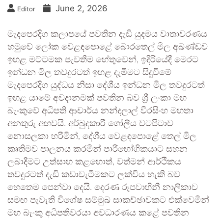
June 2, 2026
Editor
මැදපෙරදිග කලාපයේ පවතින දැඩි යුදමය වාතාවරණය
හමුවේ ලෝක වෙළඳපොළේ බොරතෙල් මිල අඛණ්ඩව
ඉහළ මට්ටමක පැවතීම හේතුවෙන්, ඉදිරියේදී මෙරට
ඉන්ධන මිල තවදුරටත් ඉහළ දැමීමට සිදුවීමේ
මැදපෙරදිග යුද්ධය නිසා දේශීය ඉන්ධන මිල තවදුරටත්
ඉහළ යාමේ අවදානමක් පවතින බව ශ්‍රී ලංකා මහ
බැංකුවේ අධිපති ආචාර්ය නන්දලාල් වීරසිංහ මහතා
අනතුරු අඟවයි. අර්බුදකාරී ගෝලීය වටපිටාව
නොසලකා හරිමින්, දේශීය වෙළඳපොළේ තෙල් මිල
කෘතිමව පාලනය කරමින් පාරිභෝගිකයාට සහන
ලබාදීමට උත්සාහ කළහොත්, වත්මන් ආර්ථිකය
තවදුරටත් දැඩි කඩාවැටීමකට ලක්විය හැකි බව
හෙතෙම පෙන්වා දෙයි. දෙරණ රූපවාහිනී නාලිකාව
සමඟ පැවැති විශේෂ සම්මුඛ සාකච්ඡාවකට එක්වෙමින්
මහ බැංකු අධිපතිවරයා අවධාරණය කළේ පවතින