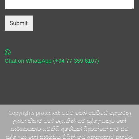
Submit
Chat on WhatsApp (+94 77 359 6107)
Copyrights protected: මෙම වෙබ් අඩවියේ පළකරනු
ලබන කිනම් හෝ දෙයකින් යම් පුද්ගලයකුට හෝ
පාර්ශවයකට යම්කිසි අගතියක් සිදුවන්නේ නම් එම
පුද්ගලයා හෝ පාර්ශවය විසින් තම අනන්‍යතාව තහවුරු