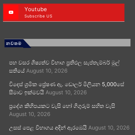
Youtube
Subscribe US
නවතම
පහ වසර ශිෂ්‍යත්ව විභාග ප්‍රතිඵල සැප්තැම්බර් මුල්
සතියේ
August 10, 2026
විදෙස් ශ්‍රමික ප්‍රේෂණ ඇ. ඩොලර් මිලියන 5,000සේ
සීමාව ඉක්මවයි
August 10, 2026
ප්‍රදේශ කිහිපයකට වැසි හෝ ගිගුරුම් සහිත වැසි
August 10, 2026
උසස් පෙළ විභාගය අදින් ඇරඹෙයි
August 10, 2026