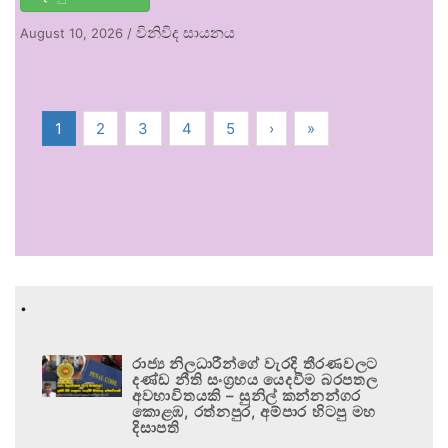
විනිවිද සායනය
August 10, 2026
/
1
2
3
4
5
›
»
.
රාජ්‍ය නිලධාරීන්ගේ වැරදි තීරණවලට
දණ්ඩ නීති සංග්‍රහය යෙදවීම බරපතල
අවභාවිතයකි – සුනිල් කන්නන්ගර
කොළඹ, රත්නපුර, අම්පාර හිටපු මහ
දිසාපති