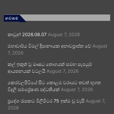
නවතම
කාටූන් 2026.08.07
August 7, 2026
මහාචාර්ය විමල් දිසානායක අභාවප්‍රාප්ත වේ
August
7, 2026
කල් ඉකුත් වූ ඖෂධ තොගයක් සමඟ සැපයුම්
ආයතනයක් වටලයි
August 7, 2026
කෙරවලපිටියේ සිට කොළඹ වරායට තවත් භූගත
විදුලි සම්ප්‍රේෂණ පද්ධතියක්
August 7, 2026
ප්‍රදේශ රැසකට මිලිමීටර 75 ඉක්ම වූ වැසි
August 7,
2026