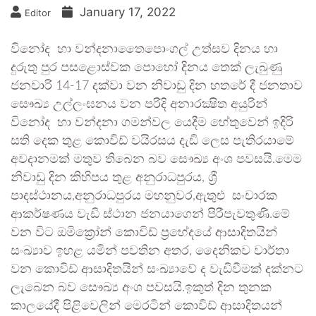
January 17, 2022
Editor
විනෝද හා වන්දනාතෛපොංගල් උත්සව දිනය හා
දුරුතු පුර පසළොස්වක පොහෝ දිනය තෙක් ලැබුණු
ජනවාරි 14-17 දක්වා වන නිවාඩු දින හතරේ දී ජනතාව
සෞඛ්‍ය උල්ලංඝනය වන පරිදි අනාරක්‍ෂිත අයුරින්
විනෝද හා වන්දනා ගමන්වල යෙදීම හේතුවෙන් ඉදිරි
සති දෙක තුළ කොවිඩ් වයිරසය දැඩි ලෙස පැතිරයාමේ
අවදානමක් මතුව තිබෙන බව සෞඛ්‍ය අංශ පවසයි.මෙම
නිවාඩු දින කිහිපය තුළ අනුරාධපුරය, ශ්‍රී
පාදස්ථානය,අනුරාධපුරය මහනුවර,ඇතුළු සංචාරක
ආකර්ෂණය වැඩි ස්ථාන ජනයාගෙන් පිරීපැවතුණි.මේ
වන විට ඔමික්‍රෝන් කොවිඩ් ප්‍රභේදයේ ආසාදිතයින්
සංඛ්‍යාව ඉහළ යමින් පවතින අතර, දෛනිකව වාර්තා
වන කොවිඩ් ආසාදිතයින් සංඛ්‍යාවේ ද වැඩිවීමක් දක්නට
ලැබෙන බව සෞඛ්‍ය අංශ පවසයි.ඉකුත් දින තුනක
කාලයේදී පිළිවෙලින් මෙරටින් කොවිඩ් ආසාදිතයන්