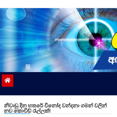
Skip
to
content
vinivida.lk
නිවාඩු දින හතරේ විනෝද වන්දනා ගමන් වලින්
නව කොවිඩ් රැල්ලක්!