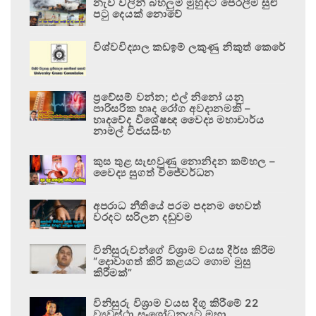
නැව් වලින් බහලුම් මුහුදට පෙරලීම සුළු
පටු දෙයක් නොවේ
විශ්වවිද්‍යාල කඩඉම් ලකුණු නිකුත් කෙරේ
ප්‍රවේසම් වන්න; එල් නිනෝ යනු
පාරිසරික හෘද රෝග අවදානමකි –
හෘදවේද විශේෂඥ වෛද්‍ය මහාචාර්ය
නාමල් විජයසිංහ
කුස තුළ සැඟවුණු නොනිදන කම්හල –
වෛද්‍ය සුගත් විජේවර්ධන
අපරාධ නීතියේ පරම පදනම හෙවත්
වරදට සරිලන දඬුවම
විනිසුරුවන්ගේ විශ්‍රාම වයස දීර්ඝ කිරීම
“දොවාගත් කිරි කළයට ගොම මුසු
කිරීමක්”
විනිසුරු විශ්‍රාම වයස දිගු කිරීමේ 22
ව්‍යවස්ථා සංශෝධනයට මහා