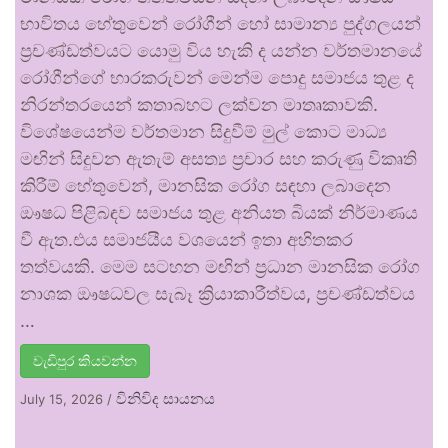
භාවිතය හේතුවෙන් රෝගීන් හෝ සාමාන්‍ය පුද්ගලයන්
ප්‍රචණ්ඩත්වයට යොමු විය හැකි ද යන්න වර්තමානයේ
රෝගීන්ගේ භාරකරුවන් මෙන්ම පොදු සමාජය තුළ ද
නිරන්තරයෙන් කතාබහට ලක්වන මාතෘකාවකි.
විශේෂයෙන්ම වර්තමාන සිදුවීම් මුල් කොට මාධ්‍ය
මඟින් සිදුවන ඇතැම් අසත්‍ය ප්‍රචාර සහ කරුණු විකෘති
කිරීම් හේතුවෙන්, මානසික රෝග සඳහා ලබාදෙන
ඖෂධ පිළිබඳව සමාජය තුළ අනියත බියක් නිර්මාණය
වී ඇත.එය සමාජයීය වශයෙන් ඉතා අහිතකර
තත්වයකි. මෙම සටහන මඟින් ප්‍රධාන මානසික රෝග
නාශක ඖෂධවල සැබෑ ක්‍රියාකාරීත්වය, ප්‍රචණ්ඩත්වය
…
වැඩිපුර කියවන්න
විනිවිද සායනය
July 15, 2026
/