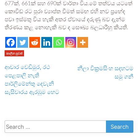
677ක්, 661ක් සහ 690ක් වාර්තා විය.මේ තත්වය යටතේ
කොවිඩ් රට පුරා ව්‍යාප්ත වීමත් සමඟ එහි නව ප්‍රභේද
පවා ඉස්මතු විය හැකි අතර ඒවායේ දරුණු බව දැන්ම
තීරණය කළ නොහැකි බව ද සෞඛ්‍ය බලධාරීහු කියති.
කාලීන පුවත්
ආචාර වෙඩිමුර, රථ
නීලා වික්‍රමසිංහ සදහටම
පෙළපාලි නැති
සමු ගනී
පාර්ලිමේන්තු දෙවැනි
සැසිවාරය ඇරඹුම හෙට