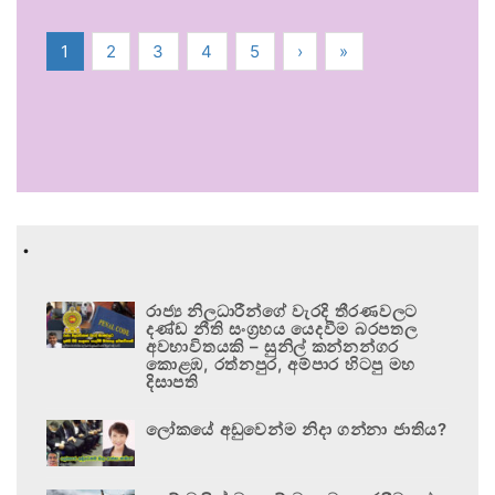
1
2
3
4
5
›
»
.
රාජ්‍ය නිලධාරීන්ගේ වැරදි තීරණවලට
දණ්ඩ නීති සංග්‍රහය යෙදවීම බරපතල
අවභාවිතයකි – සුනිල් කන්නන්ගර
කොළඹ, රත්නපුර, අම්පාර හිටපු මහ
දිසාපති
ලෝකයේ අඩුවෙන්ම නිදා ගන්නා ජාතිය?