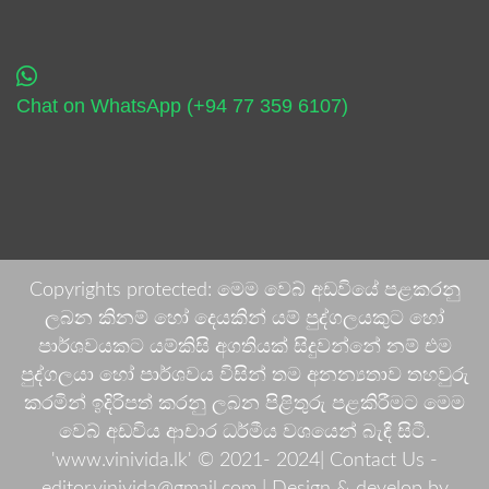
Chat on WhatsApp (+94 77 359 6107)
Copyrights protected: මෙම වෙබ් අඩවියේ පළකරනු
ලබන කිනම් හෝ දෙයකින් යම් පුද්ගලයකුට හෝ
පාර්ශවයකට යම්කිසි අගතියක් සිදුවන්නේ නම් එම
පුද්ගලයා හෝ පාර්ශවය විසින් තම අනන්‍යතාව තහවුරු
කරමින් ඉදිරිපත් කරනු ලබන පිළිතුරු පළකිරීමට මෙම
වෙබ් අඩවිය ආචාර ධර්මීය වශයෙන් බැඳී සිටී.
'www.vinivida.lk' © 2021- 2024| Contact Us -
editor.vinivida@gmail.com |
Design & develop by