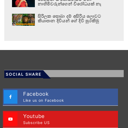
නාහිමිවරුන්ගෙන් විරෝධයක් නෑ
සිරිලක සොබා දම් අසිරිය ලොවට
කියාපාන දිවියන් ගේ දිවි සුරකිමු
SOCIAL SHARE
Facebook
Like us on Facebook
Youtube
Subscribe US