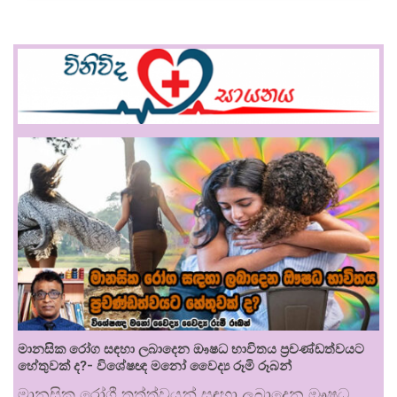
මානසික රෝග සඳහා ලබාදෙන ඖෂධ භාවිතය ප්‍රචණ්ඩත්වයට
හේතුවක් ද?- විශේෂඥ මනෝ වෛද්‍ය රූමි රූබන්
මානසික රෝගී තත්ත්වයන් සඳහා ලබාදෙන ඖෂධ