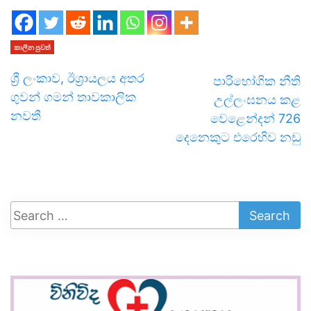
කාලීන පුවත්
ශ්‍රී ලංකාව, ඊශ්‍රායලය අතර
පාරිභෝගික නීති
ගුවන් ගමන් තාවකාලික
උල්ලංඝනය කළ
නවතී
වෙළෙන්දන් 726
දෙනෙකුට එරෙහිව නඩු