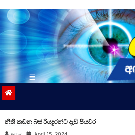
Skip
to
content
vinivida.lk
නීතී කඩන බස් රියදුරන්ට දැඩි පියවර
April 15, 2024
Editor