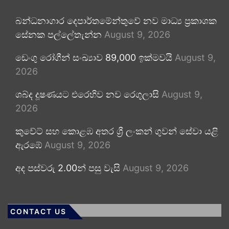
බන්ධනාගාර දෙපාර්තමේන්තුවේ නව මාධ්‍ය ප්‍රකාශක
සේනක පල්ලේතැන්න
August 9, 2026
ඩෙංගු රෝගීන් සංඛ්‍යාව 89,000 ඉක්මවයි
August 9,
2026
ශබ්ද දූෂණයට එරෙහිව නව රෙගුලාසි
August 9,
2026
කුවේට් සහ කොළඹ අතර ශ්‍රී ලංකන් ගුවන් සේවා යළි
ඇරඹේ
August 9, 2026
අද පස්වරු 2.00න් පසු වැසි
August 9, 2026
CONTACT US