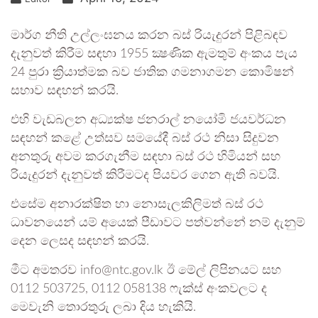
මාර්ග නීති උල්ලංඝනය කරන බස් රියැදුරන් පිළිබඳව
දැනුවත් කිරීම සඳහා 1955 ක්‍ෂණික ඇමතුම් අංකය පැය
24 පුරා ක්‍රියාත්මක බව ජාතික ගමනාගමන කොමිෂන්
සභාව සඳහන් කරයි.
එහි වැඩබලන අධ්‍යක්ෂ ජනරාල් නයෝමි ජයවර්ධන
සඳහන් කළේ උත්සව සමයේදී බස් රථ නිසා සිදුවන
අනතුරු අවම කරගැනීම සඳහා බස් රථ හිමියන් සහ
රියැදුරන් දැනුවත් කිරීමටද පියවර ගෙන ඇති බවයි.
එසේම අනාරක්ෂිත හා නොසැලකිලිමත් බස් රථ
ධාවනයෙන් යම් අයෙක් පීඩාවට පත්වන්නේ නම් දැනුම්
දෙන ලෙසද සඳහන් කරයි.
මීට අමතරව info@ntc.gov.lk ඊ මේල් ලිපිනයට සහ
0112 503725, 0112 058138 ෆැක්ස් අංකවලට ද
මෙවැනි තොරතුරු ලබා දිය හැකියි.