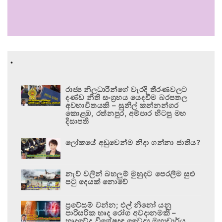
.
රාජ්‍ය නිලධාරීන්ගේ වැරදි තීරණවලට
දණ්ඩ නීති සංග්‍රහය යෙදවීම බරපතල
අවභාවිතයකි – සුනිල් කන්නන්ගර
කොළඹ, රත්නපුර, අම්පාර හිටපු මහ
දිසාපති
ලෝකයේ අඩුවෙන්ම නිදා ගන්නා ජාතිය?
නැව් වලින් බහලුම් මුහුදට පෙරලීම සුළු
පටු දෙයක් නොවේ
ප්‍රවේසම් වන්න; එල් නිනෝ යනු
පාරිසරික හෘද රෝග අවදානමකි –
හෘදවේද විශේෂඥ වෛද්‍ය මහාචාර්ය