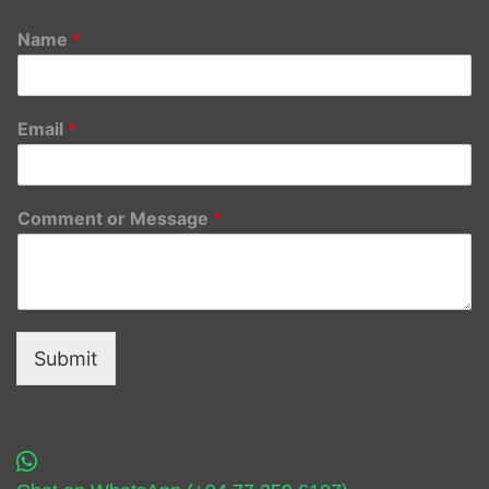
Name
*
Email
*
Comment or Message
*
Submit