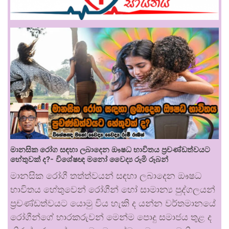
මානසික රෝග සඳහා ලබාදෙන ඖෂධ භාවිතය ප්‍රචණ්ඩත්වයට
හේතුවක් ද?- විශේෂඥ මනෝ වෛද්‍ය රූමි රූබන්
මානසික රෝගී තත්ත්වයන් සඳහා ලබාදෙන ඖෂධ
භාවිතය හේතුවෙන් රෝගීන් හෝ සාමාන්‍ය පුද්ගලයන්
ප්‍රචණ්ඩත්වයට යොමු විය හැකි ද යන්න වර්තමානයේ
රෝගීන්ගේ භාරකරුවන් මෙන්ම පොදු සමාජය තුළ ද