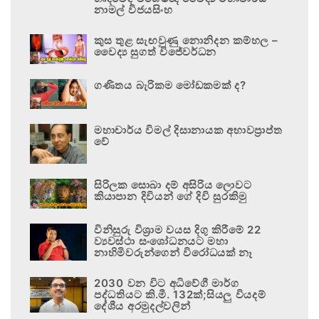
නාමල් විජයසිංහ
කුස තුළ සැඟවුණු නොනිදන කම්හල –
වෛද්‍ය සුගත් විජේවර්ධන
ගණිතය බැරිකම මෝඩකමක් ද?
මහාචාර්ය විමල් දිසානායක අභාවප්‍රාප්ත
වේ
සිරිලක සොබා දම් අසිරිය ලොවට
කියාපාන දිවියන් ගේ දිවි සුරකිමු
විනිසුරු විශ්‍රාම වයස දිගු කිරීමේ 22
ව්‍යවස්ථා සංශෝධනයට මහා
නාහිමිවරුන්ගෙන් විරෝධයක් නෑ
2030 වන විට අධිවේගී මාර්ග
පද්ධතියට කි.මී. 132ක්;සියලු වියදම්
දේශීය අරමුදල්වලින්