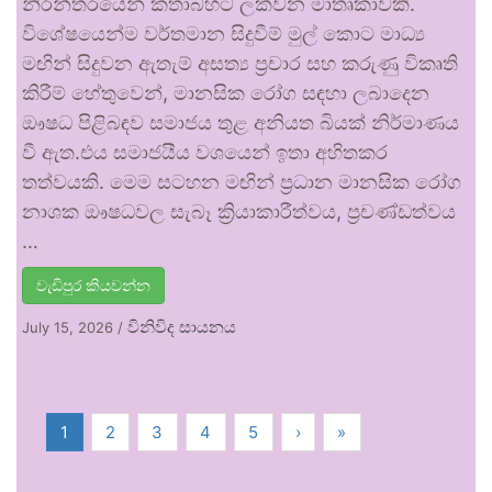
නිරන්තරයෙන් කතාබහට ලක්වන මාතෘකාවකි.
විශේෂයෙන්ම වර්තමාන සිදුවීම් මුල් කොට මාධ්‍ය
මඟින් සිදුවන ඇතැම් අසත්‍ය ප්‍රචාර සහ කරුණු විකෘති
කිරීම් හේතුවෙන්, මානසික රෝග සඳහා ලබාදෙන
ඖෂධ පිළිබඳව සමාජය තුළ අනියත බියක් නිර්මාණය
වී ඇත.එය සමාජයීය වශයෙන් ඉතා අහිතකර
තත්වයකි. මෙම සටහන මඟින් ප්‍රධාන මානසික රෝග
නාශක ඖෂධවල සැබෑ ක්‍රියාකාරීත්වය, ප්‍රචණ්ඩත්වය
…
වැඩිපුර කියවන්න
විනිවිද සායනය
July 15, 2026
/
1
2
3
4
5
›
»