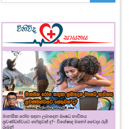
මානසික රෝග සඳහා ලබාදෙන ඖෂධ භාවිතය
ප්‍රචණ්ඩත්වයට හේතුවක් ද?- විශේෂඥ මනෝ වෛද්‍ය රූමි
රූබන්