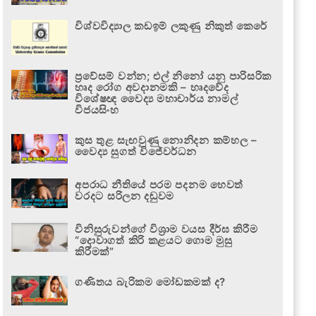
විශ්වවිද්‍යාල කඩඉම් ලකුණු නිකුත් කෙරේ
ප්‍රවේසම් වන්න; එල් නිනෝ යනු පාරිසරික
හෘද රෝග අවදානමකි – හෘදවේද
විශේෂඥ වෛද්‍ය මහාචාර්ය නාමල්
විජයසිංහ
කුස තුළ සැඟවුණු නොනිදන කම්හල –
වෛද්‍ය සුගත් විජේවර්ධන
අපරාධ නීතියේ පරම පදනම හෙවත්
වරදට සරිලන දඬුවම
විනිසුරුවන්ගේ විශ්‍රාම වයස දීර්ඝ කිරීම
“දොවාගත් කිරි කළයට ගොම මුසු
කිරීමක්”
ගණිතය බැරිකම මෝඩකමක් ද?