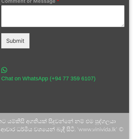
Comment or Message
*
Submit
Chat on WhatsApp (+94 77 359 6107)
 යම්කිසි අගතියක් සිදුවන්නේ නම් එම පුද්ගලයා
ාර ධර්මීය වශයෙන් බැඳී සිටී. 'www.vinivida.lk' ©