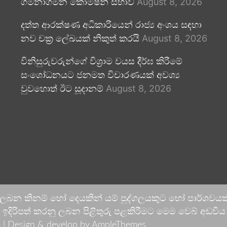
ගමනාගමන කොමිෂන් සභාව
August 8, 2026
දත්ත ආරක්ෂණ අධිකාරියෙන් රාජ්‍ය අංශය සඳහා
නව චක්‍ර ලේඛයක් නිකුත් කරයි
August 8, 2026
විනිසුරුවරුන්ගේ විශ්‍රාම වයස දීර්ඝ කිරීමේ
සංශෝධනයට ජනමත විචාරණයක් අවශ්‍ය
වුවහොත් ඊට සූදානම්
August 8, 2026
 ලබන කිනම් හෝ දෙයකින් යම් පුද්ගලයකුට හෝ පාර්ශවයකට
දිරිපත් කරනු ලබන පිළිතුරු පළකිරීමට මෙම වෙබ් අඩවිය ආච
 |
Design & develop by AmpleThemes