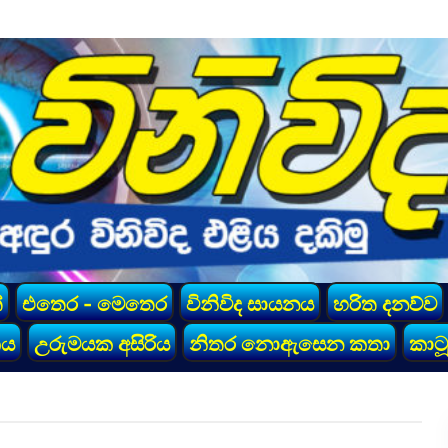
්
එතෙර - මෙතෙර
විනිවිද සායනය
හරිත දනව්ව
කය
උරුමයක අසිරිය
නිතර නොඇසෙන කතා
කාටූ