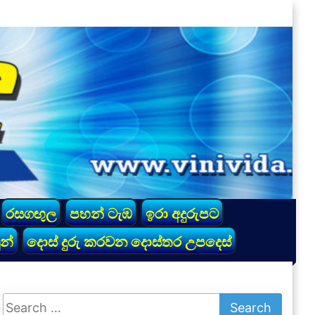
රසගඟුල
පහන් ටැඹ
ඉරා අදුරුපට
න්
දොස් දුරු කරවන දොස්තර උපදෙස්