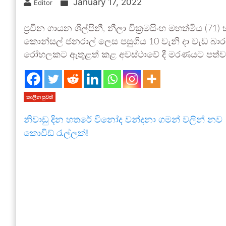
January 17, 2022
Editor
ප්‍රවීන ගායන ශිල්පිනී, නීලා වික්‍රමසිංහ මහත්මිය (7
කොන්සල් ජනරාල් ලෙස පසුගිය 10 වැනි දා වැඩ බා
රෝහලකට ඇතුළත් කළ අවස්ථාවේ දී මරණයට පත්ව ඇ
කාලීන පුවත්
නිවාඩු දින හතරේ විනෝද වන්දනා ගමන් වලින් නව
කොවිඩ් රැල්ලක්!