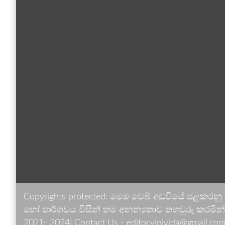
Copyrights protected: මෙම වෙබ් අඩවියේ පළකරනු
හෝ පාර්ශවය විසින් තම අනන්‍යතාව තහවුරු කරමින් ඉ
2021- 2024| Contact Us - editor.vinivida@gmail.com