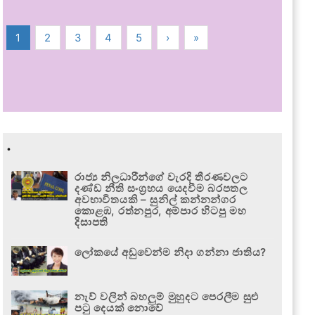
1
2
3
4
5
›
»
.
රාජ්‍ය නිලධාරීන්ගේ වැරදි තීරණවලට
දණ්ඩ නීති සංග්‍රහය යෙදවීම බරපතල
අවභාවිතයකි – සුනිල් කන්නන්ගර
කොළඹ, රත්නපුර, අම්පාර හිටපු මහ
දිසාපති
ලෝකයේ අඩුවෙන්ම නිදා ගන්නා ජාතිය?
නැව් වලින් බහලුම් මුහුදට පෙරලීම සුළු
පටු දෙයක් නොවේ