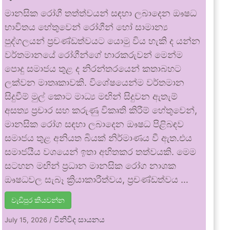
මානසික රෝගී තත්ත්වයන් සඳහා ලබාදෙන ඖෂධ
භාවිතය හේතුවෙන් රෝගීන් හෝ සාමාන්‍ය
පුද්ගලයන් ප්‍රචණ්ඩත්වයට යොමු විය හැකි ද යන්න
වර්තමානයේ රෝගීන්ගේ භාරකරුවන් මෙන්ම
පොදු සමාජය තුළ ද නිරන්තරයෙන් කතාබහට
ලක්වන මාතෘකාවකි. විශේෂයෙන්ම වර්තමාන
සිදුවීම් මුල් කොට මාධ්‍ය මඟින් සිදුවන ඇතැම්
අසත්‍ය ප්‍රචාර සහ කරුණු විකෘති කිරීම් හේතුවෙන්,
මානසික රෝග සඳහා ලබාදෙන ඖෂධ පිළිබඳව
සමාජය තුළ අනියත බියක් නිර්මාණය වී ඇත.එය
සමාජයීය වශයෙන් ඉතා අහිතකර තත්වයකි. මෙම
සටහන මඟින් ප්‍රධාන මානසික රෝග නාශක
ඖෂධවල සැබෑ ක්‍රියාකාරීත්වය, ප්‍රචණ්ඩත්වය …
වැඩිපුර කියවන්න
විනිවිද සායනය
July 15, 2026
/