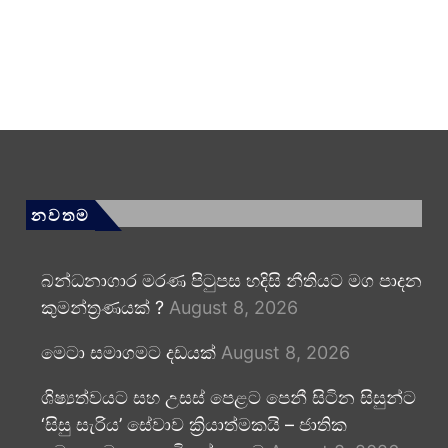
නවතම
බන්ධනාගාර මරණ පිටුපස හදිසි නීතියට මග පාදන
කුමන්ත්‍රණයක් ?
August 8, 2026
මෙටා සමාගමට දඩයක්
August 8, 2026
ශිෂ්‍යත්වයට සහ උසස් පෙළට පෙනී සිටින සිසුන්ට
‘සිසු සැරිය’ සේවාව ක්‍රියාත්මකයි – ජාතික