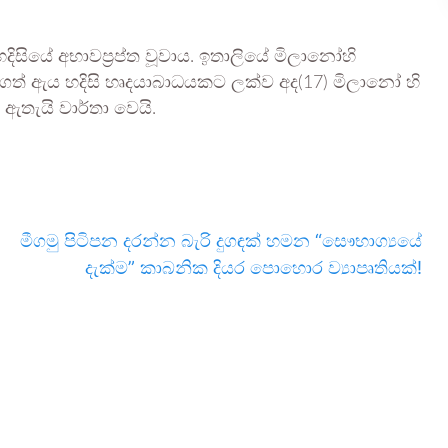
1) හදිසියේ අභාවප්‍රප්ත වූවාය. ඉතාලියේ මිලානෝහි
රගත් ඇය හදිසි හෘදයාබාධයකට ලක්ව අද(17) මිලානෝ හි
තැයි වාර්තා වෙයි.
මීගමු පිටිපන දරන්න බැරි දුගඳක් හමන “සෞභාග්‍යයේ
දැක්ම” කාබනික දියර පොහොර ව්‍යාපෘතියක්!