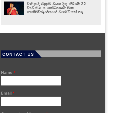
විනිසුරු විශ්‍රාම වයස දිගු කිරීමේ 22
ව්‍යවස්ථා සංශෝධනයට මහා
නාහිමිවරුන්ගෙන් විරෝධයක් නෑ
CONTACT US
Name
*
Email
*