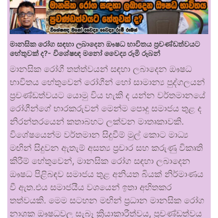
මානසික රෝග සඳහා ලබාදෙන ඖෂධ භාවිතය ප්‍රචණ්ඩත්වයට
හේතුවක් ද?- විශේෂඥ මනෝ වෛද්‍ය රූමි රූබන්
මානසික රෝගී තත්ත්වයන් සඳහා ලබාදෙන ඖෂධ
භාවිතය හේතුවෙන් රෝගීන් හෝ සාමාන්‍ය පුද්ගලයන්
ප්‍රචණ්ඩත්වයට යොමු විය හැකි ද යන්න වර්තමානයේ
රෝගීන්ගේ භාරකරුවන් මෙන්ම පොදු සමාජය තුළ ද
නිරන්තරයෙන් කතාබහට ලක්වන මාතෘකාවකි.
විශේෂයෙන්ම වර්තමාන සිදුවීම් මුල් කොට මාධ්‍ය
මඟින් සිදුවන ඇතැම් අසත්‍ය ප්‍රචාර සහ කරුණු විකෘති
කිරීම් හේතුවෙන්, මානසික රෝග සඳහා ලබාදෙන
ඖෂධ පිළිබඳව සමාජය තුළ අනියත බියක් නිර්මාණය
වී ඇත.එය සමාජයීය වශයෙන් ඉතා අහිතකර
තත්වයකි. මෙම සටහන මඟින් ප්‍රධාන මානසික රෝග
නාශක ඖෂධවල සැබෑ ක්‍රියාකාරීත්වය, ප්‍රචණ්ඩත්වය