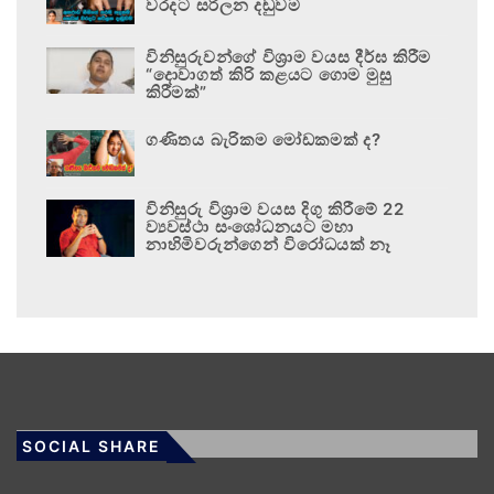
වරදට සරිලන දඬුවම
විනිසුරුවන්ගේ විශ්‍රාම වයස දීර්ඝ කිරීම
“දොවාගත් කිරි කළයට ගොම මුසු
කිරීමක්”
ගණිතය බැරිකම මෝඩකමක් ද?
විනිසුරු විශ්‍රාම වයස දිගු කිරීමේ 22
ව්‍යවස්ථා සංශෝධනයට මහා
නාහිමිවරුන්ගෙන් විරෝධයක් නෑ
SOCIAL SHARE