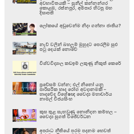
අවභාවිතයකි – සුනිල් කන්නන්ගර
කොළඹ, රත්නපුර, අම්පාර හිටපු මහ
දිසාපති
ලෝකයේ අඩුවෙන්ම නිදා ගන්නා ජාතිය?
නැව් වලින් බහලුම් මුහුදට පෙරලීම සුළු
පටු දෙයක් නොවේ
විශ්වවිද්‍යාල කඩඉම් ලකුණු නිකුත් කෙරේ
ප්‍රවේසම් වන්න; එල් නිනෝ යනු
පාරිසරික හෘද රෝග අවදානමකි –
හෘදවේද විශේෂඥ වෛද්‍ය මහාචාර්ය
නාමල් විජයසිංහ
කුස තුළ සැඟවුණු නොනිදන කම්හල –
වෛද්‍ය සුගත් විජේවර්ධන
අපරාධ නීතියේ පරම පදනම හෙවත්