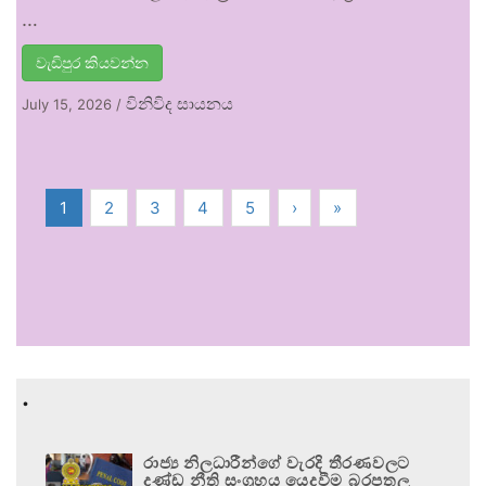
…
වැඩිපුර කියවන්න
විනිවිද සායනය
July 15, 2026
/
1
2
3
4
5
›
»
.
රාජ්‍ය නිලධාරීන්ගේ වැරදි තීරණවලට
දණ්ඩ නීති සංග්‍රහය යෙදවීම බරපතල