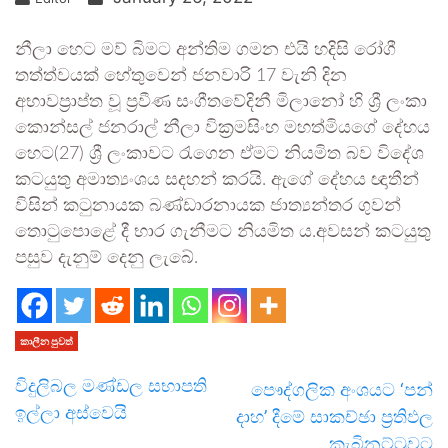
නීලා හෙට මව් බිමට අන්තිම ගමන එයි හදිසි රෝගී
තත්ත්වයක් හේතුවෙන් ජනවාරි 17 වැනි දින
අභාවප්‍රාප්ත වූ ප්‍රවීණ සංගීතවේදිනී මිලානෝ හි ශ්‍රී ලංකා
කොන්සල් ජනරාල් නීලා වික්‍රමසිංහ මහත්මියගේ දේහය
හෙට(27) ශ්‍රී ලංකාවට රැගෙන ඒමට නියමිත බව විදේශ
කටයුතු අමාත්‍යංශය සදහන් කරයි. ඇගේ දේහය ඥාතීන්
විසින් කටුනායක බණ්ඩාරනායක ජාත්‍යන්තර ගුවන්
තොටුපොළේ දී භාර ගැනීමට නියමිත ය.අවසන් කටයුතු
පසුව දැනුම් දෙනු ලැබේ.
කාලීන පුවත්
විදුලිබල මණ්ඩල සභාපති
පෞද්ගලික අංශයට ‘පන්
ඉල්ලා අස්වෙයි
දාහ’ දීමේ සාකච්ඡා ප්‍රතිඵල
කැබිනට්ටුවට