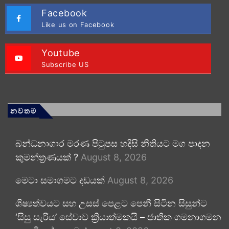
Facebook
Like us on Facebook
Youtube
Subscribe US
නවතම
බන්ධනාගාර මරණ පිටුපස හදිසි නීතියට මග පාදන
කුමන්ත්‍රණයක් ?
August 8, 2026
මෙටා සමාගමට දඩයක්
August 8, 2026
ශිෂ්‍යත්වයට සහ උසස් පෙළට පෙනී සිටින සිසුන්ට
‘සිසු සැරිය’ සේවාව ක්‍රියාත්මකයි – ජාතික ගමනාගමන