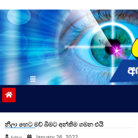
Skip
to
content
vinivida.lk
නීලා හෙට මව් බිමට අන්තිම ගමන එයි
January 26, 2022
Editor