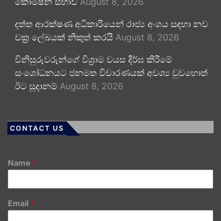
කොමිෂන් සභාව
August 8, 2026
දත්ත ආරක්ෂණ අධිකාරියෙන් රාජ්‍ය අංශය සඳහා නව
චක්‍ර ලේඛයක් නිකුත් කරයි
August 8, 2026
විනිසුරුවරුන්ගේ විශ්‍රාම වයස දීර්ඝ කිරීමේ
සංශෝධනයට ජනමත විචාරණයක් අවශ්‍ය වුවහොත්
ඊට සූදානම්
August 8, 2026
CONTACT US
Name
*
Email
*