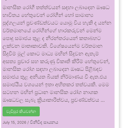
මානසික රෝගී තත්ත්වයන් සඳහා ලබාදෙන ඖෂධ
භාවිතය හේතුවෙන් රෝගීන් හෝ සාමාන්‍ය
පුද්ගලයන් ප්‍රචණ්ඩත්වයට යොමු විය හැකි ද යන්න
වර්තමානයේ රෝගීන්ගේ භාරකරුවන් මෙන්ම
පොදු සමාජය තුළ ද නිරන්තරයෙන් කතාබහට
ලක්වන මාතෘකාවකි. විශේෂයෙන්ම වර්තමාන
සිදුවීම් මුල් කොට මාධ්‍ය මඟින් සිදුවන ඇතැම්
අසත්‍ය ප්‍රචාර සහ කරුණු විකෘති කිරීම් හේතුවෙන්,
මානසික රෝග සඳහා ලබාදෙන ඖෂධ පිළිබඳව
සමාජය තුළ අනියත බියක් නිර්මාණය වී ඇත.එය
සමාජයීය වශයෙන් ඉතා අහිතකර තත්වයකි. මෙම
සටහන මඟින් ප්‍රධාන මානසික රෝග නාශක
ඖෂධවල සැබෑ ක්‍රියාකාරීත්වය, ප්‍රචණ්ඩත්වය …
වැඩිපුර කියවන්න
විනිවිද සායනය
July 15, 2026
/