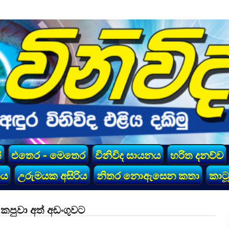
්
එතෙර - මෙතෙර
විනිවිද සායනය
හරිත දනව්ව
කය
උරුමයක අසිරිය
නිතර නොඇසෙන කතා
කාටූ
 කපුවා අත් අඩංගුවට