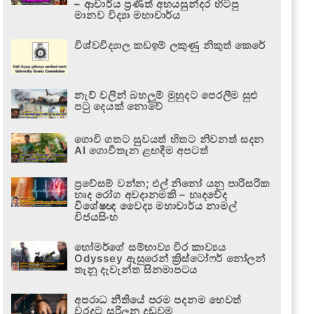
– ආචාර්ය ප්‍රණීත් අභයසුන්දර හිටපු
මානව විද්‍යා මහාචාර්ය
විශ්වවිද්‍යාල කඩඉම් ලකුණු නිකුත් කෙරේ
නැව් වලින් බහලුම් මුහුදට පෙරලීම සුළු
පටු දෙයක් නොවේ
ගොවි ගතට සුවයත් හිතට නිවනත් සදන
AI ගොවිතැන ළඟදීම අපටත්
ප්‍රවේසම් වන්න; එල් නිනෝ යනු පාරිසරික
හෘද රෝග අවදානමකි – හෘදවේද
විශේෂඥ වෛද්‍ය මහාචාර්ය නාමල්
විජයසිංහ
හෝමර්ගේ සම්භාව්‍ය වීර කාව්‍යය
Odyssey ඇසුරෙන් ක්‍රිස්ටෝෆර් නෝලන්
තැනූ දැවැන්ත සිනමාපටය
අපරාධ නීතියේ පරම පදනම හෙවත්
වරදට සරිලන දඬුවම