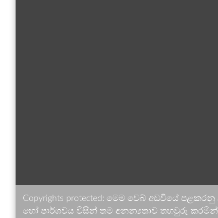
Copyrights protected: මෙම වෙබ් අඩවියේ පළකරනු
හෝ පාර්ශවය විසින් තම අනන්‍යතාව තහවුරු කරමින් ඉ