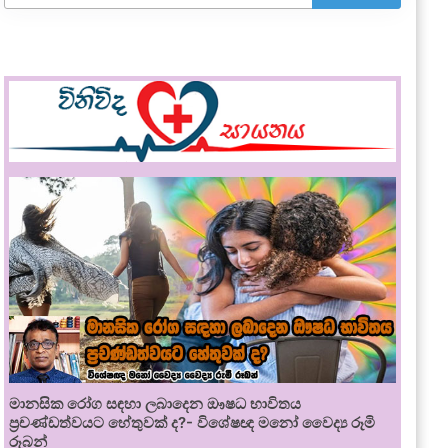
මානසික රෝග සඳහා ලබාදෙන ඖෂධ භාවිතය
ප්‍රචණ්ඩත්වයට හේතුවක් ද?- විශේෂඥ මනෝ වෛද්‍ය රූමි
රූබන්