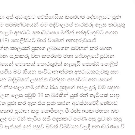
කපුවා අත් අඩංගුවට ඓතිහාසික කතරගම දේවාලයට පූජා
කිරීම සම්බන්ධයෙන් එම දේවාලයේ භාරකරු ලෙස කටයුතු
වට කොළඹ අපරාධ කොට්ඨාසය මඟින් අත්අඩංගුවට ගෙන
19) පොලිසියට බාර වීමෙන් අනතුරුවය.ඒ
්න කාලයක් ප්‍රකාශ ලබාගෙන සටහන් කර ගෙන
්‍රධාන සැකකරු වන කතරගම මහා දේවාලයේ ප්‍රධාන
යෙන් මෙතෙක් තොරතුරක් නැතැයි ජ්‍යෙෂ්ඨ පොලිස්
ස මියගිය බව කියන සංවිධානාත්මක අපරාධකරුවකු සහ
කු වන මද්දුමගේ ලසන්ත චන්දන පෙරේරා නොහොත්
ිසංසලා නමැත්තිය සිය පුතුගේ අපල දුරු වීම සඳහා
ෙස පවුම් 38 ක බරකින් යුත් රන් තැටියක් සාදා
ෙත පූජා කර ඇත.එය පූජා කරන අවස්ථාවේදී තේවාව
කාර ප්‍රධාන කපු සොමිපාල ටී රත්නායක මහතා බව
ද එම රන් තැටිය සති දෙකකට පමණ පසු ප්‍රධාන කපු
ී ඇත්තේ ඉන් පසුව බවත් විමර්ශනවලදී අනාවරණය වී