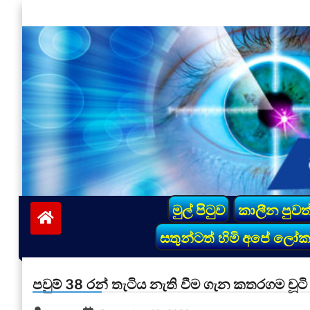
Skip
to
content
vinivida.lk
මුල් පිටුව
කාලීන පුවත
සතුන්ටත් හිමි අපේ ලෝ
පවුම් 38 රන් තැටිය නැති වීම ගැන කතරගම චූටි