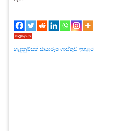
කාලීන පුවත්
හැඳුනුම්පත් ඡායාරූප ගාස්තුව ඉහළට