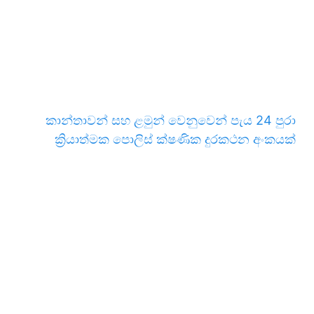
කාන්තාවන් සහ ළමුන් වෙනුවෙන් පැය 24 පුරා
ක්‍රියාත්මක පොලිස් ක්ෂණික දුරකථන අංකයක්