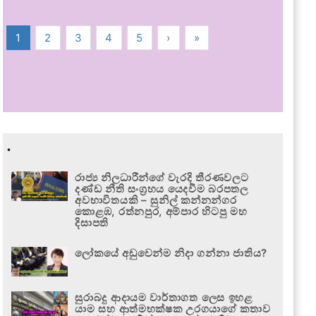
1
2
3
4
5
›
»
.
රාජ්‍ය නිලධාරීන්ගේ වැරදි තීරණවලට
දණ්ඩ නීති සංග්‍රහය යෙදවීම බරපතල
අවභාවිතයකි – සුනිල් කන්නන්ගර
කොළඹ, රත්නපුර, අම්පාර හිටපු මහ
දිසාපති
ලෝකයේ අඩුවෙන්ම නිදා ගන්නා ජාතිය?
සුරාබදු ආදායම වාර්තාගත ලෙස ඉහළ
යාම සහ ආත්මභක්ෂක උරගයාගේ කතාව