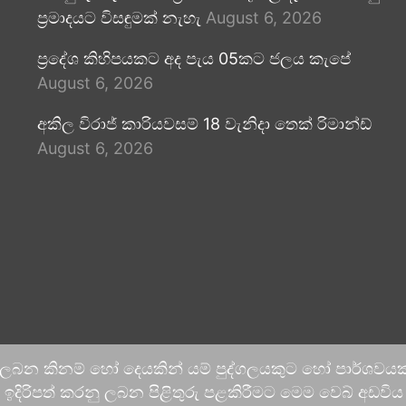
ප්‍රමාදයට විසඳුමක් නැහැ
August 6, 2026
ප්‍රදේශ කිහිපයකට අද පැය 05කට ජලය කැපේ
August 6, 2026
අකිල විරාජ් කාරියවසම් 18 වැනිදා තෙක් රිමාන්ඩ්
August 6, 2026
 ලබන කිනම් හෝ දෙයකින් යම් පුද්ගලයකුට හෝ පාර්ශවයකට
දිරිපත් කරනු ලබන පිළිතුරු පළකිරීමට මෙම වෙබ් අඩවිය ආච