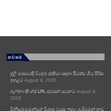
නවතම
ජූලි මාසයේදී විදේශ රැකියා සඳහා පිටත්ව ගිය පිරිස
ඉහළට
August 6, 2026
ජැෆ්නා කිංග්ස් LPL අවසන් සටනට
August 6,
2026
විනිසුරුවරුන්ගේ විශ්‍රාම වයස ඉහළ දැමීමෙන් නඩු