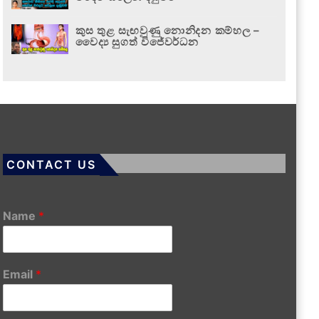
කුස තුළ සැඟවුණු නොනිදන කම්හල –
වෛද්‍ය සුගත් විජේවර්ධන
CONTACT US
Name
*
Email
*