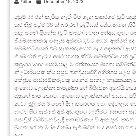
December 19, 2023
Editor
පවුම් 38 රන් තැටිය නැති වීම ගැන කතරගම චූටි 
කර තිබූ පවුම් 38 ක් බර රන් තැටියක් අස්ථානගත 
කළ සමන් ප්‍රියන්ත (චූටි කපුවා)මහතා අත්අඩංගු
තිබේ.සැකකරු එලෙස අත්අඩංගුවට ගෙන ඇත්තේ අද (
සම්බන්ධයෙන් එම සැකකරුගෙන් පැය දෙකකට ආසන
තිබේ.රන් තැටිය අස්ථානගත කිරීම සම්බන්ධයෙන් ප
කපුvaa vana සොමිපාල ටී රත්නායක මහතා සම්බන්ධ
නිලධාරියෙක් කීය.පසුව ඉන්දියාවේදී අභිරහස් ලෙ
මත්ද්‍රව්‍ය ජාවාරම්කරුවකු මෙන්ම පාතාල නායකය
අංගොඩ ලොක්කා නමැත්තා ගේ බිරිඳවන අබේසිංහගේ න
ඔහුගේ නම කොටා ,අංගොඩ ලොක්කාගේ වයසට සරිලන ල
2019 ජූලි මස 3 වෙනි දින කතරගම මහා දේවාලය ව
භාරව සිට ඇත්තේ අත් අඩංගුවට ගැනීමට සොයන සැක
පොලිස් විමර්ශනවලදී අනාවරණය වී ඇත.පූජා කරන ල
මහතාගේ කාමරයේ තබා ඇති බවත් එය අස්ථාන ගත ව
ඇත.