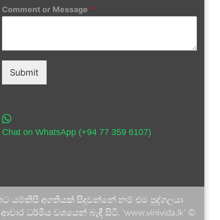
Comment or Message
*
Submit
Chat on WhatsApp (+94 77 359 6107)
 යම්කිසි අගතියක් සිදුවන්නේ නම් එම පුද්ගලයා
ාර ධර්මීය වශයෙන් බැඳී සිටී. 'www.vinivida.lk' ©