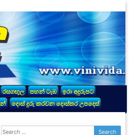
රසගඟුල
පහන් ටැඹ
ඉරා අදුරුපට
න්
දොස් දුරු කරවන දොස්තර උපදෙස්