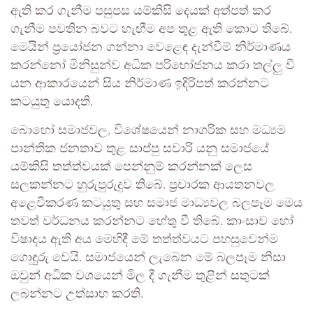
ඇති කර ගැනීම පසුපස යම්කිසි දෙයක් අත්පත් කර
ගැනීම පවතින බවට හැඟීම අප තුළ ඇති කොට තිබේ.
මෙයින් ප්‍රයෝජන ගන්නා වෙළෙඳ දැන්වීම් නිර්මාණය
කරන්නෝ මිනිසුන්ව අධික පරිභෝජනය කරා තල්ලු වී
යන ආකාරයෙන් සිය නිර්මාණ ඉදිරිපත් කරන්නට
කටයුතු යොදති.
බොහෝ සමාජවල, විශේෂයෙන් නාගරික සහ මධ්‍යම
පාන්තික ජනතාව තුළ සාප්පු සවාරි යනු සමාජයේ
යම්කිසි තත්ත්වයක් පෙන්නුම් කරන්නක් ලෙස
සලකන්නට හුරුපුරුදුව තිබේ. ප්‍රචාරක ආයතනවල
අළෙවිකරණ කටයුතු සහ සමාජ මාධ්‍යවල බලපෑම මෙය
තවත් වර්ධනය කරන්නට හේතු වී තිබේ. කාංසාව හෝ
විෂාදය ඇති අය මෙහිදී මේ තත්ත්වයට පහසුවෙන්ම
ගොදුුරු වෙයි. සමාජයෙන් ලැබෙන මේ බලපෑම නිසා
ඔවුන් අධික වශයෙන් මිල දී ගැනීම තුළින් සතුටක්
ලබන්නට උත්සාහ කරති.