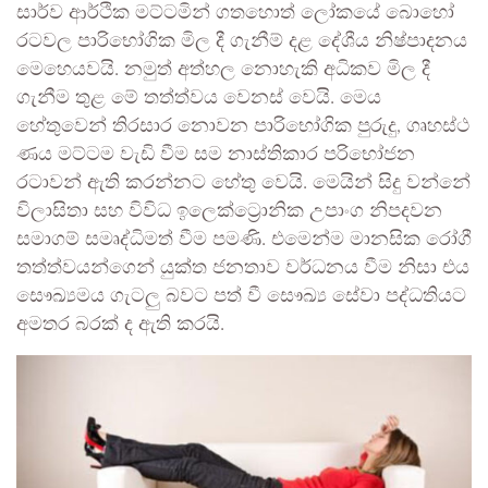
සාර්ව ආර්ථික මට්ටමින් ගතහොත් ලෝකයේ බොහෝ
රටවල පාරිභෝගික මිල දී ගැනීම් දළ දේශීය නිෂ්පාදනය
මෙහෙයවයි. නමුත් අත්හල නොහැකි අධිකව මිල දී
ගැනීම තුළ මේ තත්ත්වය වෙනස් වෙයි. මෙය
හේතුවෙන් තිරසාර නොවන පාරිභෝගික පුරුදු, ගෘහස්ථ
ණය මට්ටම වැඩි වීම සම නාස්තිකාර පරිභෝජන
රටාවන් ඇති කරන්නට හේතු වෙයි. මෙයින් සිදු වන්නේ
විලාසිතා සහ විවිධ ඉලෙක්ට්‍රොනික උපාංග නිපදවන
සමාගම් සමෘද්ධිමත් වීම පමණි. එමෙන්ම මානසික රෝගී
තත්ත්වයන්ගෙන් යුක්ත ජනතාව වර්ධනය වීම නිසා එය
සෞඛ්‍යමය ගැටලු බවට පත් වී සෞඛ්‍ය සේවා පද්ධතියට
අමතර බරක් ද ඇති කරයි.