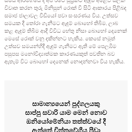
සමය ආරම්භයේ දී අප රටේ සුප්‍රකට ඇඳුම් අළෙවි සලක්
විවෘත කරන තුරු මිනිසුන් රොක් වී සිටි ආකාරය පිළිබඳ
සමාජ ජාලාවල වීඩියෝ පවා සංසරණය විය. උත්සව
සමයක දී තෝරා ගැනීමට ඇඳුම් බොහෝ තිබීම, ලාබ
කළ ඇඳුම් තිබීම ආදී විවිධ හේතු නිසා බොහෝ දෙනෙක්
මෙසේ රොක් වනු දකින්නට හැකිය. කෙසේ නමුත්
උත්සව සමයන්හිදී ඇඳුම් ගැනීමට ඇති මේ පෙලඹීම
පසුපස මනෝවිද්‍යාත්මක කාරණයකුත් පවතින බව
ඇතැම් විට බොහෝ දෙනෙක් නොදන්නවා විය හැකිය.
සාමාන්‍යයෙන් පුද්ගලයකු
සාප්පු සවාරි යාම මෙන් නොව
ඔනියෝමේනියා තත්ත්වයේ දී
ඇත්තේ චිත්තවේගීය පීඩා