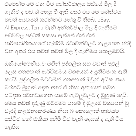
එමෙන්ම මේ වන විට අන්තර්ජාලය ඔස්සේ මිල දී
ගැනීම් ද වඩාත් පහසු වී ඇති අතර එය මේ තත්ත්වය
තවත් අයහපත් කරන්නට හේතු වී තිබේ. eBay,
AliExpress, Temu වැනි අන්තර්ජාල මිල දී ගැනීමේ
අඩවිවල පද්ධති සකසා ඇත්තේ එක් එක්
පාරිභෝගිකයාගේ හැසිරීම් රටාවන්වලට ගැළපෙන පරිදි
වන අතර එය තවත් තවත් මිල දී ගැනීමය පොලඹවයි.
ඔනියෝමේනියාව මගින් පුද්ගලික සහ වඩාත් පුළුල්
ලෙස ගතහොත් ආර්ථිකමය වශයෙන් ද ප්‍රතිවිපාක ඇති
කරයි. පුද්ගලික මට්ටමින් ගතහොත් ඔවුන් අධික ණය
බරකට මුහුණ දෙන අතර ඒ නිසා අන්‍යයන් සමග
සබඳතා පවත්වාගෙන යාමේ ගැටලුවලට ද මුහුණ දෙයි.
මෙය තවත් දරුණු මට්ටමට යාමේ දී මූල්‍යම වශයෙන් වූ
වැරදි කළමනාකරණය නිසා බංකොලොත් භාවයට
පත්වීම හෝ රැකියා අහිමි වීම වැනි දෙයක් ද ඇති විය
හැකිය.