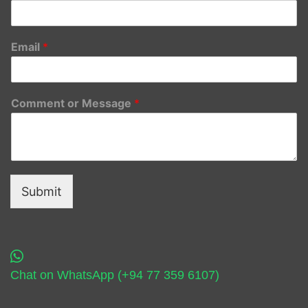
Email
*
Comment or Message
*
Submit
Chat on WhatsApp (+94 77 359 6107)