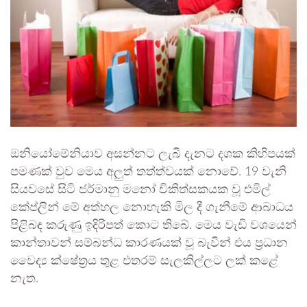
ඔනියෝමේනියාව අසන්නට ලැබී දැනට දශක කිහිපයක්
පමණක් වුව මෙය අලුත් තත්ත්වයක් නොවේ. 19 වැනි
සියවසේ සිටි ජර්මානු මනෝ චිකිත්සකයක වූ එමිල්
කේප්ලින් මේ අත්හල නොහැකි මිල දී ගැනීමේ ආබාධය
පිළිබඳ කරුණු ඉදිරිපත් කොට තිබේ. මෙය වැඩි වශයෙන්
කාන්තාවන් සම්බන්ධ කාරණයක් වූ බැවින් එය ප්‍රධාන
වෛද්‍ය ක්ෂේත්‍රය තුළ එතරම් සැලකිල්ලට ලක් කළේ
නැත.