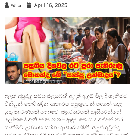
April 16, 2025
Editor
අලුත් අවුරුදු සමය එළඹෙද්දී අලුත් ඇඳුම් මිල දී ගැනීමට
මිනිසුන් පොදි බඳින ආකාරය අමුතුවෙන් සඳහන් කළ
යුතු කාරණයක් නොවේ. බහුරතරයක් හැසිරෙන්නේ
ලෝකයේ ඇති අවසානතම ඇඳුම් තොගය අත්පත් කර
ගැනීමට උත්සාහ සරනා ආකාරයකිනි. අලුත් අවුරුදු