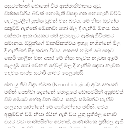
පසුවන්නන් බොහෝ විට ආත්මාභිමානය අඩු,
චිත්තවේගීය බවක් නොමැති විසඳා ගත නොහැකි විවිධ
ගැටලුවලින් යුක්ත වූවන් වන බවය. මේ නිසා ඔවුන්ට
සතුටට ඇත්තේ මොනවා හෝ මිල දී ගැනීම මතය. එය
එක්තරා ආකාරයකට මත් ද්‍රව්‍යවලට ඇබ්බැහිවීමකට
සමානය. ඔවුන්ගේ මානසිකත්වය ඉහළ නගින්නේ මිල
දී ගැනීමක් සිදු කරන විටය. කෙසේ නමුත් මේ සතුට
කෙටි කාලීන වන අතර මේ නිසා නැවත නැවත ඇඳුම්
පැලඳුම් හෝ වෙනත් දේවල් මිල දී ගැනීම සඳහා නැවත
නැවත සාප්පු සවාරි යාමට පෙලඹෙයි.
ස්නායු ජීව විද්‍යාත්මක (Neurobiological) අධ්‍යයනයන්
මගින් පෙන්වා දෙන්නේ මොළයේ ඩොපමයින් අක්‍රමවත්
වීම මෙයට හේතු වන බවය. සතුට සම්බන්ධ හැඟීම්
පාලනය කරන්නේ මේ හෝමෝනය මගිනි. මෙය
අක්‍රමවත් වීම නිසා එයින් ඇති විය යුතු ප්‍රතිඵල නොව
එයට වඩා හාත්පසින්ම වෙනස්, ඍණාත්මක ප්‍රතිඵල ඇති