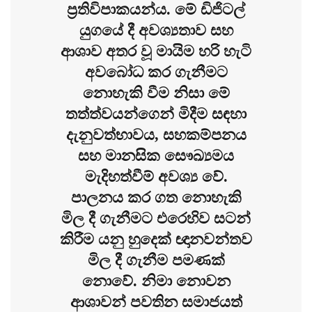
ප්‍රතිවිපාකයන්ය. මේ ඩිජිටල්
යුගයේ දී අවශ්‍යතාව සහ
ආශාව අතර වූ මායිම හරි හැටි
අවබෝධ කර ගැනීමට
නොහැකි වීම නිසා මේ
තත්ත්වයන්ගෙන් මිදීම සඳහා
දැනුවත්භාවය, සහකම්පනය
සහ මානසික සෞඛ්‍යමය
මැදිහත්වීම් අවශ්‍ය වේ.
පාලනය කර ගත නොහැකි
මිල දී ගැනීමට එරෙහිව සටන්
කිරීම යනු හුදෙක් ඥානවන්තව
මිල දී ගැනීම පමණක්
නොවේ. නිමා නොවන
ආශාවන් පවතින සමාජයත්