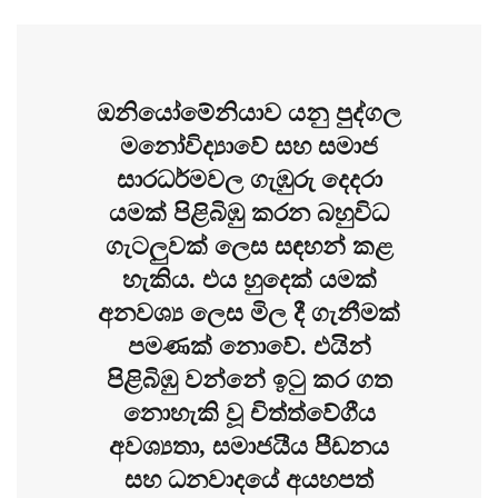
ඔනියෝමේනියාව යනු පුද්ගල
මනෝවිද්‍යාවේ සහ සමාජ
සාරධර්මවල ගැඹුරු දෙදරා
යමක් පිළිබිඹු කරන බහුවිධ
ගැටලුවක් ලෙස සඳහන් කළ
හැකිය. එය හුදෙක් යමක්
අනවශ්‍ය ලෙස මිල දී ගැනීමක්
පමණක් නොවේ. එයින්
පිළිබිඹු වන්නේ ඉටු කර ගත
නොහැකි වූ චිත්ත්වේගීය
අවශ්‍යතා, සමාජයීය පීඩනය
සහ ධනවාදයේ අයහපත්