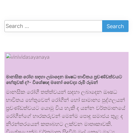
මානසික රෝග සඳහා ලබාදෙන ඖෂධ භාවිතය ප්‍රචණ්ඩත්වයට
හේතුවක් ද?- විශේෂඥ මනෝ වෛද්‍ය රූමි රූබන්
මානසික රෝගී තත්ත්වයන් සඳහා ලබාදෙන ඖෂධ
භාවිතය හේතුවෙන් රෝගීන් හෝ සාමාන්‍ය පුද්ගලයන්
ප්‍රචණ්ඩත්වයට යොමු විය හැකි ද යන්න වර්තමානයේ
රෝගීන්ගේ භාරකරුවන් මෙන්ම පොදු සමාජය තුළ ද
නිරන්තරයෙන් කතාබහට ලක්වන මාතෘකාවකි.
විශේෂයෙන්ම වර්තමාන සිදුවීම් මුල් කොට මාධ්‍ය