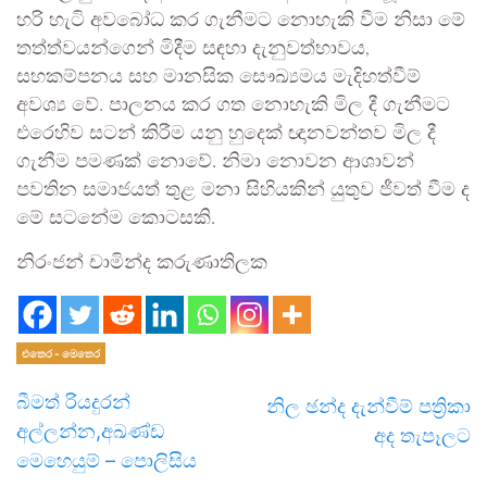
හරි හැටි අවබෝධ කර ගැනීමට නොහැකි වීම නිසා මේ
තත්ත්වයන්ගෙන් මිදීම සඳහා දැනුවත්භාවය,
සහකම්පනය සහ මානසික සෞඛ්‍යමය මැදිහත්වීම්
අවශ්‍ය වේ. පාලනය කර ගත නොහැකි මිල දී ගැනීමට
එරෙහිව සටන් කිරීම යනු හුදෙක් ඥානවන්තව මිල දී
ගැනීම පමණක් නොවේ. නිමා නොවන ආශාවන්
පවතින සමාජයත් තුළ මනා සිහියකින් යුතුව ජීවත් වීම ද
මේ සටනේම කොටසකි.
නිරංජන් චාමින්ද කරුණාතිලක
එතෙර - මෙතෙර
බීමත් රියදුරන්
නිල ඡන්ද දැන්වීම් පත්‍රිකා
අල්ලන්න,අඛණ්ඩ
අද තැපෑලට
මෙහෙයුම් – පොලිසිය