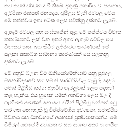
තව තවත් වර්ධනය වී තිබේ. දකුණු කොරියාව, ජපානය,
ඇමරිකා එක්සත් ජනපදය, බ්‍රසීලය වැනි රටවල මෙය
මේ තත්ත්වය ඉතා අධික ලෙස පවතිනු දක්නට ලැබේ.
ඇතැම් රටවල සහ සංස්කෘතීන් තුළ මේ තත්ත්වය විවෘත
කතාබහකට ලක් වන අතර අතර ඇතැම් රටවල එය
විවෘතව කතා බහ කිරීම ලජ්ජාවට කාරණයක් සේ
සලකා කතාබහ සාමාන්‍ය කාරණයක් සේ සලකනු
දක්නට ලැබේ.
මේ අනුව බලන විට ඔනියෝමේනියාව යනු පුද්ගල
මනෝවිද්‍යාවේ සහ සමාජ සාරධර්මවල ගැඹුරු දෙදරා
යමක් පිළිබිඹු කරන බහුවිධ ගැටලුවක් ලෙස සඳහන්
කළ හැකිය. එය හුදෙක් යමක් අනවශ්‍ය ලෙස මිල දී
ගැනීමක් පමණක් නොවේ. එයින් පිළිබිඹු වන්නේ ඉටු
කර ගත නොහැකි වූ චිත්ත්වේගීය අවශ්‍යතා, සමාජයීය
පීඩනය සහ ධනවාදයේ අයහපත් ප්‍රතිවිපාකයන්ය. මේ
ඩිජිටල් යුගයේ දී අවශ්‍යතාව සහ ආශාව අතර වූ මායිම