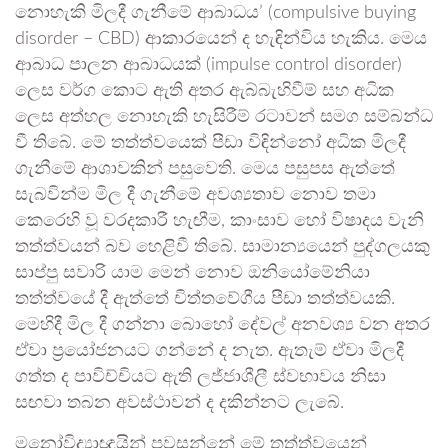
නොහැකි මිලදී ගැනීමේ ආබාධය’ (compulsive buying
disorder – CBD) ආකාරයෙන් ද හැඳින්විය හැකිය. මෙය
ආබාධ පාලන ආබාධයක් (impulse control disorder)
ලෙස වර්ග කොට ඇති අතර ඇබ්බැහිවීම් සහ අධික
ලෙස අත්හල නොහැකි හැසිරීම් රටාවන් සමග සම්බන්ධ
වී තිබේ. මේ තත්ත්වයෙක් පීඩා විඳින්නෝ අධික මිලදී
ගැනීමේ ආශාවකින් පසුවෙති. මෙය පසුපස ඇත්තේ
සැබවින්ම මිල දී ගැනීමේ අවශ්‍යතාව නොව තමා
කෙරෙහි වූ වරදකාරී හැඟීම, කාංසාව හෝ විෂාදය වැනි
තත්ත්වයන් බව හෙළිවී තිබේ. සාමාන්‍යයෙන් පුද්ගලයකු
සාප්පු සවාරි යාම මෙන් නොව ඔනියෝමේනියා
තත්ත්වයේ දී ඇත්තේ චිත්තවේගීය පීඩා තත්ත්වයකි.
මෙහිදී මිල දී ගන්නා බොහෝ දේවල් අනවශ්‍ය වන අතර
ඒවා ප්‍රයෝජනයට ගන්නේ ද නැත. ඇතැම් ඒවා මිලදී
ගත්ත ද පාවිච්චියට ඇති ලජ්ජාශීලී ස්වභාවය නිසා
සඟවා තබන අවස්ථාවන් ද දකින්නට ලැබේ.
මනෝවිද්‍යාඥයින් පවසන්නේ මේ තත්ත්වයෙන්