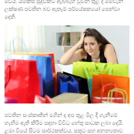
වෙයි. යම්කිසි සූදුවකට ඇබ්බැහි වූවන් තුළ ද මෙවැනි
ලක්ෂණ පවතින බව ඇතැම් පර්යේෂකයෝ පෙන්වා
දෙති.
පවතින සංස්කෘතීන් මගින් ද අප තුළ මිල දී ගැනීමේ
හැඟීම ඇති කිරීම සඳහා විවිධ හේතු සාධක ලබා දෙයි.
ළමා වියේ සිටම සාර්ථකත්වය, සතුට සහ අනන්‍යතාව