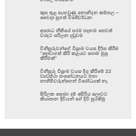
කුස තුළ සැඟවුණු නොනිදන කම්හල –
වෛද්‍ය සුගත් විජේවර්ධන
අපරාධ නීතියේ පරම පදනම හෙවත්
වරදට සරිලන දඬුවම
විනිසුරුවන්ගේ විශ්‍රාම වයස දීර්ඝ කිරීම
“දොවාගත් කිරි කළයට ගොම මුසු
කිරීමක්”
විනිසුරු විශ්‍රාම වයස දිගු කිරීමේ 22
ව්‍යවස්ථා සංශෝධනයට මහා
නාහිමිවරුන්ගෙන් විරෝධයක් නෑ
සිරිලක සොබා දම් අසිරිය ලොවට
කියාපාන දිවියන් ගේ දිවි සුරකිමු