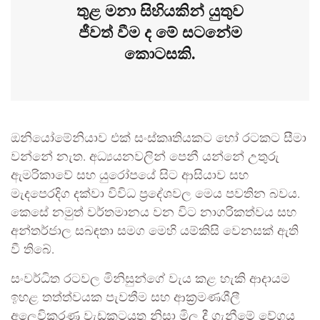
තුළ මනා සිහියකින් යුතුව
ජීවත් වීම ද මේ සටනේම
කොටසකි.
ඔනියෝමේනියාව එක් සංස්කෘතියකට හෝ රටකට සීමා
වන්නේ නැත. අධ්‍යයනවලින් පෙනී යන්නේ උතුරු
ඇමරිකාවේ සහ යුරෝපයේ සිට ආසියාව සහ
මැදපෙරදිග දක්වා විවිධ ප්‍රදේශවල මෙය පවතින බවය.
කෙසේ නමුත් වර්තමානය වන විට නාගරිකත්වය සහ
අන්තර්ජාල සබඳතා සමග මෙහි යම්කිසි වෙනසක් ඇති
වී තිබේ.
සංවර්ධිත රටවල මිනිසුන්ගේ වැය කළ හැකි ආදායම
ඉහළ තත්ත්වයක පැවතීම සහ ආක්‍රමණශීලී
අලෙවිකරණ වැඩකටයුතු නිසා මිල දී ගැනීමේ වේගය