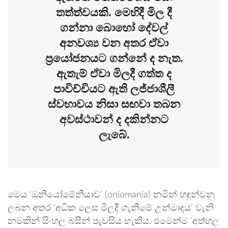
තත්ත්වයකි. මෙහිදී මිල දී
ගන්නා බොහෝ දේවල්
අනවශ්‍ය වන අතර ඒවා
ප්‍රයෝජනයට ගන්නේ ද නැත.
ඇතැම් ඒවා මිලදී ගත්ත ද
පාවිච්චියට ඇති ලජ්ජාශීලී
ස්වභාවය නිසා සඟවා තබන
අවස්ථාවන් ද දකින්නට
ලැබේ.
මෙය ‘ඔනියෝමේනියාව’ (oniomania) නමින් හඳුන්වනු
ලබන අතර ‘අධික ලෙස මිලදී ගැනීමේ උන්මාදය’ වැනි
නමකින් සිංහල බසින් පැවසිය හැකිය. එමෙන්ම ‘අත්හල