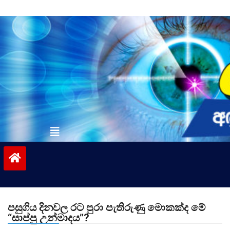
Skip
to
content
vinivida.lk
පසුගිය දිනවල රට පුරා පැතිරුණු මොකක්ද මේ
“සාප්පු උන්මාදය”?