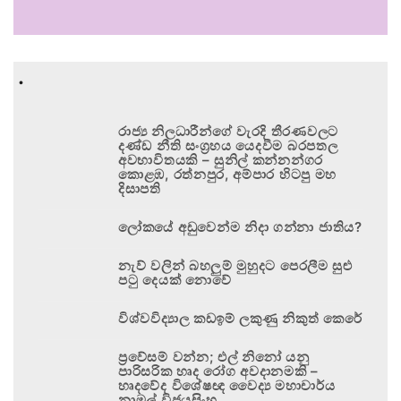
.
රාජ්‍ය නිලධාරීන්ගේ වැරදි තීරණවලට
දණ්ඩ නීති සංග්‍රහය යෙදවීම බරපතල
අවභාවිතයකි – සුනිල් කන්නන්ගර
කොළඹ, රත්නපුර, අම්පාර හිටපු මහ
දිසාපති
ලෝකයේ අඩුවෙන්ම නිදා ගන්නා ජාතිය?
නැව් වලින් බහලුම් මුහුදට පෙරලීම සුළු
පටු දෙයක් නොවේ
විශ්වවිද්‍යාල කඩඉම් ලකුණු නිකුත් කෙරේ
ප්‍රවේසම් වන්න; එල් නිනෝ යනු
පාරිසරික හෘද රෝග අවදානමකි –
හෘදවේද විශේෂඥ වෛද්‍ය මහාචාර්ය
නාමල් විජයසිංහ