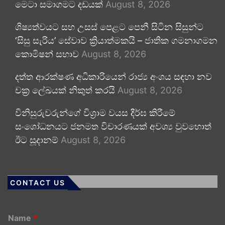
මෙටා සමාගමට දඩයක්
August 8, 2026
ශිෂ්‍යත්වයට සහ උසස් පෙළට පෙනී සිටින සිසුන්ට
‘සිසු සැරිය’ සේවාව ක්‍රියාත්මකයි – ජාතික ගමනාගමන
කොමිෂන් සභාව
August 8, 2026
දත්ත ආරක්ෂණ අධිකාරියෙන් රාජ්‍ය අංශය සඳහා නව
චක්‍ර ලේඛයක් නිකුත් කරයි
August 8, 2026
විනිසුරුවරුන්ගේ විශ්‍රාම වයස දීර්ඝ කිරීමේ
සංශෝධනයට ජනමත විචාරණයක් අවශ්‍ය වුවහොත්
ඊට සූදානම්
August 8, 2026
CONTACT US
Name
*