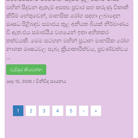
මඟින් සිදුවන ඇතැම් අසත්‍ය ප්‍රචාර සහ කරුණු විකෘති
කිරීම් හේතුවෙන්, මානසික රෝග සඳහා ලබාදෙන
ඖෂධ පිළිබඳව සමාජය තුළ අනියත බියක් නිර්මාණය
වී ඇත.එය සමාජයීය වශයෙන් ඉතා අහිතකර
තත්වයකි. මෙම සටහන මඟින් ප්‍රධාන මානසික රෝග
නාශක ඖෂධවල සැබෑ ක්‍රියාකාරීත්වය, ප්‍රචණ්ඩත්වය
…
වැඩිපුර කියවන්න
විනිවිද සායනය
July 15, 2026
/
1
2
3
4
5
›
»