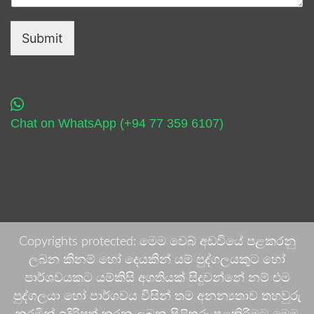
Submit
Chat on WhatsApp (+94 77 359 6107)
Copyrights protected: මෙම වෙබ් අඩවියේ පළකරනු
ලබන කිනම් හෝ දෙයකින් යම් පුද්ගලයකුට හෝ
පාර්ශවයකට යම්කිසි අගතියක් සිදුවන්නේ නම් එම
පුද්ගලයා හෝ පාර්ශවය විසින් තම අනන්‍යතාව තහවුරු