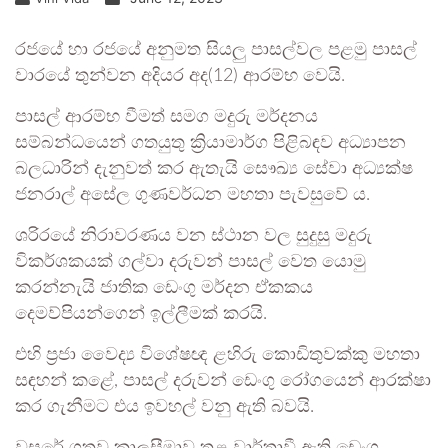
රජයේ හා රජයේ අනුමත සියලු පාසල්වල පළමු පාසල්
වාරයේ තුන්වන අදියර අද(12) ආරම්භ වෙයි.
පාසල් ආරම්භ වීමත් සමග මදුරු මර්දනය
සම්බන්ධයෙන් ගතයුතු ක්‍රියාමාර්ග පිළිබඳව අධ්‍යාපන
බලධාරින් දැනුවත් කර ඇතැයි සෞඛ්‍ය සේවා අධ්‍යක්ෂ
ජනරාල් අසේල ගුණවර්ධන මහතා පැවසුවේ ය.
ශරිරයේ නිරාවරණය වන ස්ථාන වල සුදුසු මදුරු
විකර්ශකයක් ගල්වා දරුවන් පාසල් වෙත යොමු
කරන්නැයි ජාතික ඩෙංගු මර්දන ඒකකය
දෙමව්පියන්ගෙන් ඉල්ලීමක් කරයි.
එහි ප්‍රජා වෛද්‍ය විශේෂඥ ළහිරු කොඩිතුවක්කු මහතා
සඳහන් කළේ, පාසල් දරුවන් ඩෙංගු රෝගයෙන් ආරක්ෂා
කර ගැනීමට එය ඉවහල් වනු ඇති බවයි.