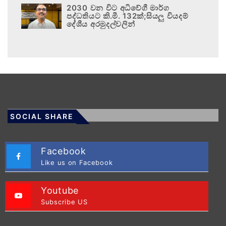
2030 වන විට අධිවේගී මාර්ග
පද්ධතියට කි.මී. 132ක්;සියලු වියදම්
දේශීය අරමුදල්වලින්
SOCIAL SHARE
Facebook
Like us on Facebook
Youtube
Subscribe US