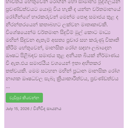
භාවිතය හේතුවෙන් රෝගීන් හෝ සාමාන්‍ය පුද්ගලයන්
ප්‍රචණ්ඩත්වයට යොමු විය හැකි ද යන්න වර්තමානයේ
රෝගීන්ගේ භාරකරුවන් මෙන්ම පොදු සමාජය තුළ ද
නිරන්තරයෙන් කතාබහට ලක්වන මාතෘකාවකි.
විශේෂයෙන්ම වර්තමාන සිදුවීම් මුල් කොට මාධ්‍ය
මඟින් සිදුවන ඇතැම් අසත්‍ය ප්‍රචාර සහ කරුණු විකෘති
කිරීම් හේතුවෙන්, මානසික රෝග සඳහා ලබාදෙන
ඖෂධ පිළිබඳව සමාජය තුළ අනියත බියක් නිර්මාණය
වී ඇත.එය සමාජයීය වශයෙන් ඉතා අහිතකර
තත්වයකි. මෙම සටහන මඟින් ප්‍රධාන මානසික රෝග
නාශක ඖෂධවල සැබෑ ක්‍රියාකාරීත්වය, ප්‍රචණ්ඩත්වය
…
වැඩිපුර කියවන්න
විනිවිද සායනය
July 15, 2026
/