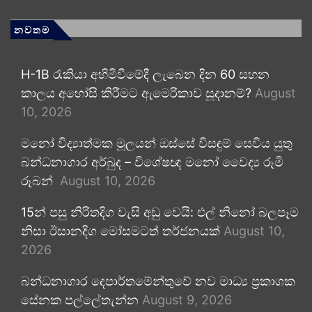
නවතම
H-1B රැකියා අහිමිවීමේදී ලැබෙන දින 60 සහන
කාලය අහෝසි කිරීමට ඇමෙරිකාව සූදානම්?
August
10, 2026
මනෝ විද්‍යාත්මක මූලයන් ඔස්සේ විසඳුම් සෙවිය යුතු
බන්ධනාගාර අර්බුද – විශේෂඥ මනෝ වෛද්‍ය රූමි
රූබන්
August 10, 2026
15න් පසු නිරිතදිග වැසි අඩු වෙයි: එල් නිනෝ බලපෑම
නිසා ඊසානදිග මෝසමටත් තර්ජනයක්
August 10,
2026
බන්ධනාගාර දෙපාර්තමේන්තුවේ නව මාධ්‍ය ප්‍රකාශක
සේනක පල්ලේතැන්න
August 9, 2026