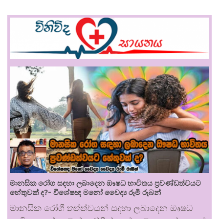
මානසික රෝග සඳහා ලබාදෙන ඖෂධ භාවිතය ප්‍රචණ්ඩත්වයට
හේතුවක් ද?- විශේෂඥ මනෝ වෛද්‍ය රූමි රූබන්
මානසික රෝගී තත්ත්වයන් සඳහා ලබාදෙන ඖෂධ