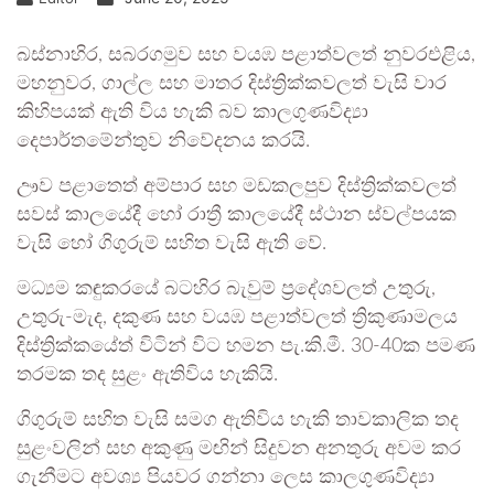
බස්නාහිර, සබරගමුව සහ වයඹ පළාත්වලත් නුවරඑළිය,
මහනුවර, ගාල්ල සහ මාතර දිස්ත්‍රික්කවලත් වැසි වාර
කිහිපයක් ඇති විය හැකි බව කාලගුණවිද්‍යා
දෙපාර්තමේන්තුව නිවේදනය කරයි.
ඌව පළාතෙත් අම්පාර සහ මඩකලපුව දිස්ත්‍රික්කවලත්
සවස් කාලයේදී හෝ රාත්‍රී කාලයේදී ස්ථාන ස්වල්පයක
වැසි හෝ ගිගුරුම් සහිත වැසි ඇති වේ.
මධ්‍යම කඳුකරයේ බටහිර බැවුම් ප්‍රදේශවලත් උතුරු,
උතුරු-මැද, දකුණ සහ වයඹ පළාත්වලත් ත්‍රිකුණාමලය
දිස්ත්‍රික්කයේත් විටින් විට හමන පැ.කි.මී. 30-40ක පමණ
තරමක තද සුළං ඇතිවිය හැකියි.
ගිගුරුම් සහිත වැසි සමග ඇතිවිය හැකි තාවකාලික තද
සුළංවලින් සහ අකුණු මඟින් සිදුවන අනතුරු අවම කර
ගැනීමට අවශ්‍ය පියවර ගන්නා ලෙස කාලගුණවිද්‍යා