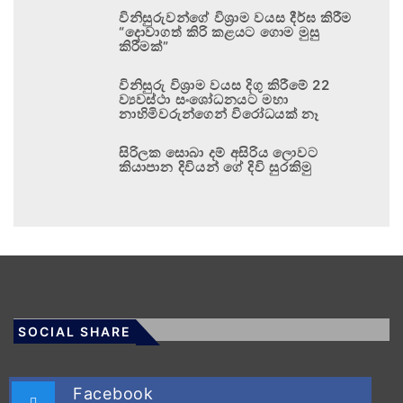
විනිසුරුවන්ගේ විශ්‍රාම වයස දීර්ඝ කිරීම
“දොවාගත් කිරි කළයට ගොම මුසු
කිරීමක්”
විනිසුරු විශ්‍රාම වයස දිගු කිරීමේ 22
ව්‍යවස්ථා සංශෝධනයට මහා
නාහිමිවරුන්ගෙන් විරෝධයක් නෑ
සිරිලක සොබා දම් අසිරිය ලොවට
කියාපාන දිවියන් ගේ දිවි සුරකිමු
SOCIAL SHARE
Facebook