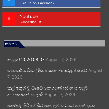
Like us on Facebook
Youtube
Subscribe US
නවතම
කාටූන් 2026.08.07
August 7, 2026
මහාචාර්ය විමල් දිසානායක අභාවප්‍රාප්ත වේ
August
7, 2026
කල් ඉකුත් වූ ඖෂධ තොගයක් සමඟ සැපයුම්
ආයතනයක් වටලයි
August 7, 2026
කෙරවලපිටියේ සිට කොළඹ වරායට තවත් භූගත