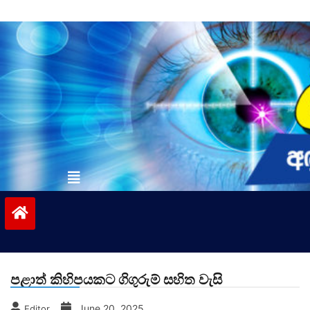
Skip
to
content
vinivida.lk
පළාත් කිහිපයකට ගිගුරුම් සහිත වැසි
June 20, 2025
Editor