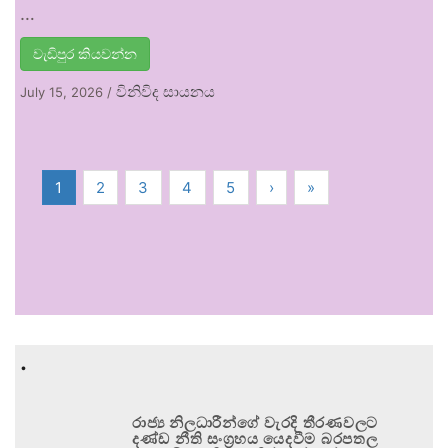
…
වැඩිපුර කියවන්න
විනිවිද සායනය
July 15, 2026
/
1
2
3
4
5
›
»
.
රාජ්‍ය නිලධාරීන්ගේ වැරදි තීරණවලට
දණ්ඩ නීති සංග්‍රහය යෙදවීම බරපතල