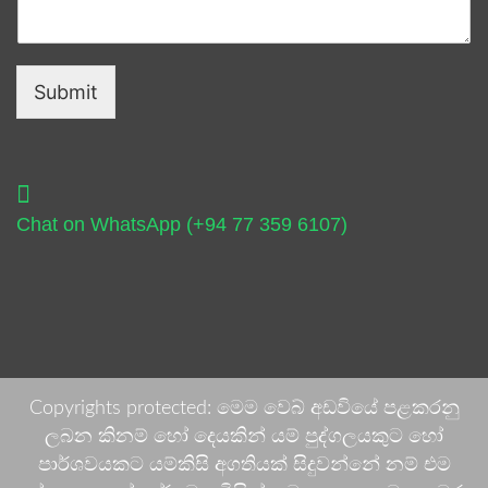
Submit
Chat on WhatsApp (+94 77 359 6107)
Copyrights protected: මෙම වෙබ් අඩවියේ පළකරනු
ලබන කිනම් හෝ දෙයකින් යම් පුද්ගලයකුට හෝ
පාර්ශවයකට යම්කිසි අගතියක් සිදුවන්නේ නම් එම