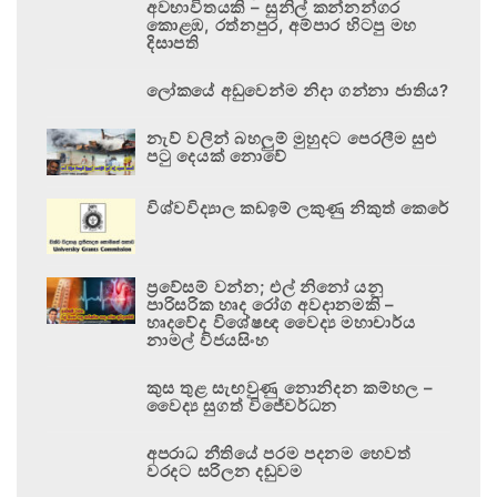
අවභාවිතයකි – සුනිල් කන්නන්ගර
කොළඹ, රත්නපුර, අම්පාර හිටපු මහ
දිසාපති
ලෝකයේ අඩුවෙන්ම නිදා ගන්නා ජාතිය?
නැව් වලින් බහලුම් මුහුදට පෙරලීම සුළු
පටු දෙයක් නොවේ
විශ්වවිද්‍යාල කඩඉම් ලකුණු නිකුත් කෙරේ
ප්‍රවේසම් වන්න; එල් නිනෝ යනු
පාරිසරික හෘද රෝග අවදානමකි –
හෘදවේද විශේෂඥ වෛද්‍ය මහාචාර්ය
නාමල් විජයසිංහ
කුස තුළ සැඟවුණු නොනිදන කම්හල –
වෛද්‍ය සුගත් විජේවර්ධන
අපරාධ නීතියේ පරම පදනම හෙවත්
වරදට සරිලන දඬුවම