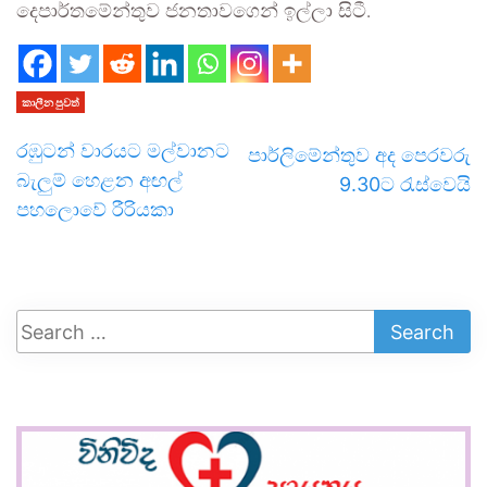
දෙපාර්තමේන්තුව ජනතාවගෙන් ඉල්ලා සිටී.
කාලීන පුවත්
රඹුටන් වාරයට මල්වානට
පාර්ලිමේන්තුව අද පෙරවරු
බැලුම් හෙළන අඟල්
9.30ට රැස්වෙයි
පහලොවේ රීරියකා