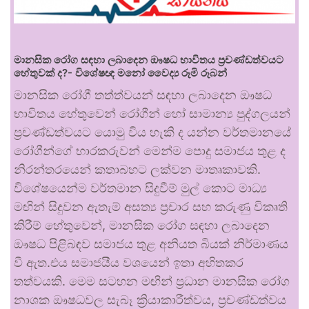
මානසික රෝග සඳහා ලබාදෙන ඖෂධ භාවිතය ප්‍රචණ්ඩත්වයට
හේතුවක් ද?- විශේෂඥ මනෝ වෛද්‍ය රූමි රූබන්
මානසික රෝගී තත්ත්වයන් සඳහා ලබාදෙන ඖෂධ
භාවිතය හේතුවෙන් රෝගීන් හෝ සාමාන්‍ය පුද්ගලයන්
ප්‍රචණ්ඩත්වයට යොමු විය හැකි ද යන්න වර්තමානයේ
රෝගීන්ගේ භාරකරුවන් මෙන්ම පොදු සමාජය තුළ ද
නිරන්තරයෙන් කතාබහට ලක්වන මාතෘකාවකි.
විශේෂයෙන්ම වර්තමාන සිදුවීම් මුල් කොට මාධ්‍ය
මඟින් සිදුවන ඇතැම් අසත්‍ය ප්‍රචාර සහ කරුණු විකෘති
කිරීම් හේතුවෙන්, මානසික රෝග සඳහා ලබාදෙන
ඖෂධ පිළිබඳව සමාජය තුළ අනියත බියක් නිර්මාණය
වී ඇත.එය සමාජයීය වශයෙන් ඉතා අහිතකර
තත්වයකි. මෙම සටහන මඟින් ප්‍රධාන මානසික රෝග
නාශක ඖෂධවල සැබෑ ක්‍රියාකාරීත්වය, ප්‍රචණ්ඩත්වය