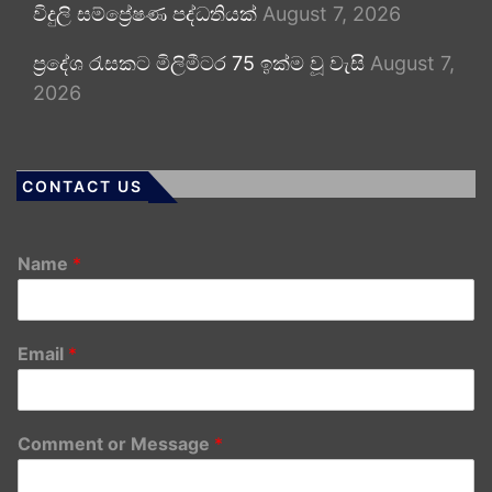
විදුලි සම්ප්‍රේෂණ පද්ධතියක්
August 7, 2026
ප්‍රදේශ රැසකට මිලිමීටර 75 ඉක්ම වූ වැසි
August 7,
2026
CONTACT US
Name
*
Email
*
Comment or Message
*