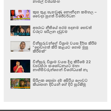
නාමල් විජයසිංහ
කුස තුළ සැඟවුණු නොනිදන කම්හල –
වෛද්‍ය සුගත් විජේවර්ධන
අපරාධ නීතියේ පරම පදනම හෙවත්
වරදට සරිලන දඬුවම
විනිසුරුවන්ගේ විශ්‍රාම වයස දීර්ඝ කිරීම
“දොවාගත් කිරි කළයට ගොම මුසු
කිරීමක්”
විනිසුරු විශ්‍රාම වයස දිගු කිරීමේ 22
ව්‍යවස්ථා සංශෝධනයට මහා
නාහිමිවරුන්ගෙන් විරෝධයක් නෑ
සිරිලක සොබා දම් අසිරිය ලොවට
කියාපාන දිවියන් ගේ දිවි සුරකිමු