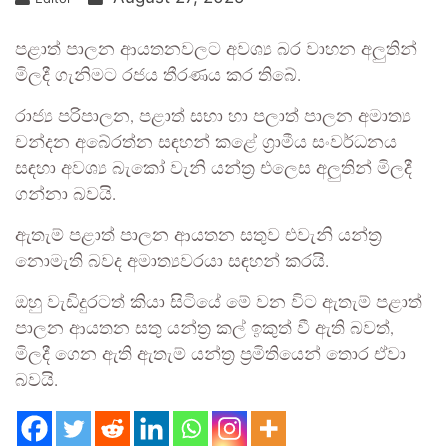
පළාත් පාලන ආයතනවලට අවශ්‍ය බර වාහන අලුතින්
මිලදී ගැනිමට රජය තීරණය කර තිබේ.
රාජ්‍ය පරිපාලන, පළාත් සභා හා පලාත් පාලන අමාත්‍ය
චන්දන අබේරත්න සඳහන් කළේ ග්‍රාමීය සංවර්ධනය
සඳහා අවශ්‍ය බැකෝ වැනි යන්ත්‍ර එලෙස අලුතින් මිලදී
ගන්නා බවයි.
ඇතැම් පළාත් පාලන ආයතන සතුව එවැනි යන්ත්‍ර
නොමැති බවද අමාත්‍යවරයා සඳහන් කරයි.
ඔහු වැඩිදුරටත් කියා සිටියේ මේ වන විට ඇතැම් පළාත්
පාලන ආයතන සතු යන්ත්‍ර කල් ඉකුත් වී ඇති බවත්,
මිලදී ගෙන ඇති ඇතැම් යන්ත්‍ර ප්‍රමිතියෙන් තොර ඒවා
බවයි.