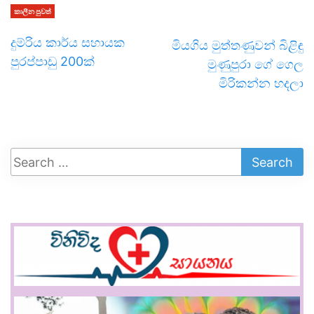
කාලීන පුවත්
දුම්රිය කාර්ය සහායක
මියගිය මුත්තණුවන් බිළිඳු
පුරප්පාඩු 200ක්
මුණුපුරා ගේ ගෙල
මිරිකන්න හදලා