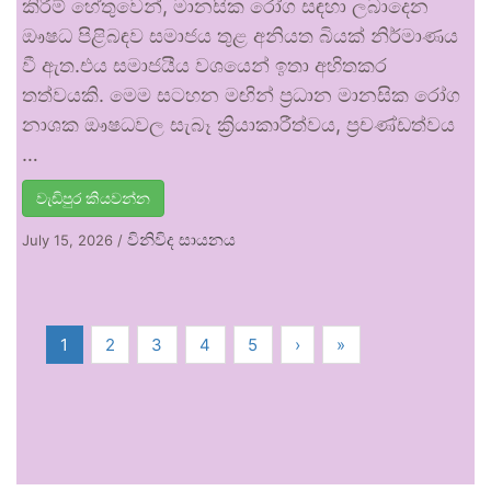
කිරීම් හේතුවෙන්, මානසික රෝග සඳහා ලබාදෙන
ඖෂධ පිළිබඳව සමාජය තුළ අනියත බියක් නිර්මාණය
වී ඇත.එය සමාජයීය වශයෙන් ඉතා අහිතකර
තත්වයකි. මෙම සටහන මඟින් ප්‍රධාන මානසික රෝග
නාශක ඖෂධවල සැබෑ ක්‍රියාකාරීත්වය, ප්‍රචණ්ඩත්වය
…
වැඩිපුර කියවන්න
විනිවිද සායනය
July 15, 2026
/
1
2
3
4
5
›
»