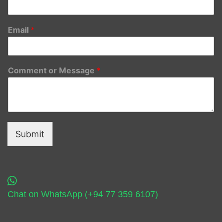
Email
*
Comment or Message
*
Submit
Chat on WhatsApp (+94 77 359 6107)