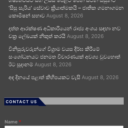
ශිෂ්‍යත්වයට සහ උසස් පෙළට පෙනී සිටින සිසුන්ට
‘සිසු සැරිය’ සේවාව ක්‍රියාත්මකයි – ජාතික ගමනාගමන
කොමිෂන් සභාව
August 8, 2026
දත්ත ආරක්ෂණ අධිකාරියෙන් රාජ්‍ය අංශය සඳහා නව
චක්‍ර ලේඛයක් නිකුත් කරයි
August 8, 2026
විනිසුරුවරුන්ගේ විශ්‍රාම වයස දීර්ඝ කිරීමේ
සංශෝධනයට ජනමත විචාරණයක් අවශ්‍ය වුවහොත්
ඊට සූදානම්
August 8, 2026
අද දිනයේ පළාත් කිහිපයකට වැසි
August 8, 2026
CONTACT US
Name
*