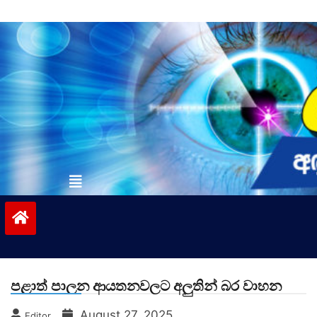
Skip
to
content
vinivida.lk
පළාත් පාලන ආයතනවලට අලුතින් බර වාහන
August 27, 2025
Editor