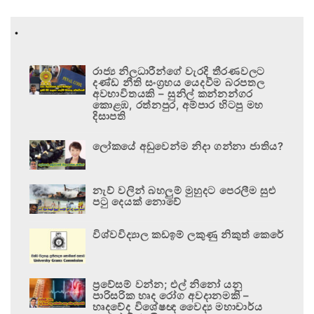
.
රාජ්‍ය නිලධාරීන්ගේ වැරදි තීරණවලට
දණ්ඩ නීති සංග්‍රහය යෙදවීම බරපතල
අවභාවිතයකි – සුනිල් කන්නන්ගර
කොළඹ, රත්නපුර, අම්පාර හිටපු මහ
දිසාපති
ලෝකයේ අඩුවෙන්ම නිදා ගන්නා ජාතිය?
නැව් වලින් බහලුම් මුහුදට පෙරලීම සුළු
පටු දෙයක් නොවේ
විශ්වවිද්‍යාල කඩඉම් ලකුණු නිකුත් කෙරේ
ප්‍රවේසම් වන්න; එල් නිනෝ යනු
පාරිසරික හෘද රෝග අවදානමකි –
හෘදවේද විශේෂඥ වෛද්‍ය මහාචාර්ය