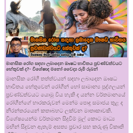
මානසික රෝග සඳහා ලබාදෙන ඖෂධ භාවිතය ප්‍රචණ්ඩත්වයට
හේතුවක් ද?- විශේෂඥ මනෝ වෛද්‍ය රූමි රූබන්
මානසික රෝගී තත්ත්වයන් සඳහා ලබාදෙන ඖෂධ
භාවිතය හේතුවෙන් රෝගීන් හෝ සාමාන්‍ය පුද්ගලයන්
ප්‍රචණ්ඩත්වයට යොමු විය හැකි ද යන්න වර්තමානයේ
රෝගීන්ගේ භාරකරුවන් මෙන්ම පොදු සමාජය තුළ ද
නිරන්තරයෙන් කතාබහට ලක්වන මාතෘකාවකි.
විශේෂයෙන්ම වර්තමාන සිදුවීම් මුල් කොට මාධ්‍ය
මඟින් සිදුවන ඇතැම් අසත්‍ය ප්‍රචාර සහ කරුණු විකෘති