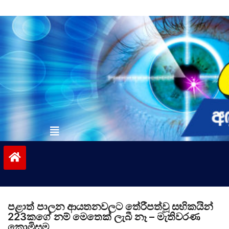
Skip
to
content
vinivida.lk
පළාත් පාලන ආයතනවලට තේරීපත්වූ සභිකයින්
223කගේ නම් මෙතෙක් ලැබී නෑ – මැතිවරණ
කොමිසම