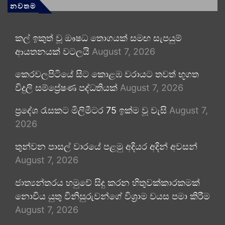
නවතම
කල් ඉකුත් වූ ඖෂධ තොගයක් සමඟ සැපයුම්
ආයතනයක් වටලයි
August 7, 2026
කෙරවලපිටියේ සිට කොළඹ වරායට තවත් භූගත
විදුලි සම්ප්‍රේෂණ පද්ධතියක්
August 7, 2026
ප්‍රදේශ රැසකට මිලිමීටර 75 ඉක්ම වූ වැසි
August 7,
2026
තුන්වන පාසල් වාරයේ පළමු අදියර අදින් අවසන්
August 7, 2026
ජාත්‍යන්තරය හමුවේ සිදු කරන හිතුවක්කාරකමක්
නොවිය යුතු විනිසුරුවන්ගේ විශ්‍රාම වයස පමා කිරීම
August 7, 2026