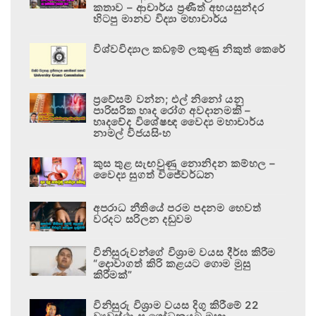
කතාව – ආචාර්ය ප්‍රණීත් අභයසුන්දර
හිටපු මානව විද්‍යා මහාචාර්ය
විශ්වවිද්‍යාල කඩඉම් ලකුණු නිකුත් කෙරේ
ප්‍රවේසම් වන්න; එල් නිනෝ යනු
පාරිසරික හෘද රෝග අවදානමකි –
හෘදවේද විශේෂඥ වෛද්‍ය මහාචාර්ය
නාමල් විජයසිංහ
කුස තුළ සැඟවුණු නොනිදන කම්හල –
වෛද්‍ය සුගත් විජේවර්ධන
අපරාධ නීතියේ පරම පදනම හෙවත්
වරදට සරිලන දඬුවම
විනිසුරුවන්ගේ විශ්‍රාම වයස දීර්ඝ කිරීම
“දොවාගත් කිරි කළයට ගොම මුසු
කිරීමක්”
විනිසුරු විශ්‍රාම වයස දිගු කිරීමේ 22