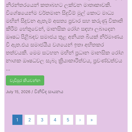
නිරන්තරයෙන් කතාබහට ලක්වන මාතෘකාවකි.
විශේෂයෙන්ම වර්තමාන සිදුවීම් මුල් කොට මාධ්‍ය
මඟින් සිදුවන ඇතැම් අසත්‍ය ප්‍රචාර සහ කරුණු විකෘති
කිරීම් හේතුවෙන්, මානසික රෝග සඳහා ලබාදෙන
ඖෂධ පිළිබඳව සමාජය තුළ අනියත බියක් නිර්මාණය
වී ඇත.එය සමාජයීය වශයෙන් ඉතා අහිතකර
තත්වයකි. මෙම සටහන මඟින් ප්‍රධාන මානසික රෝග
නාශක ඖෂධවල සැබෑ ක්‍රියාකාරීත්වය, ප්‍රචණ්ඩත්වය
…
වැඩිපුර කියවන්න
විනිවිද සායනය
July 15, 2026
/
1
2
3
4
5
›
»