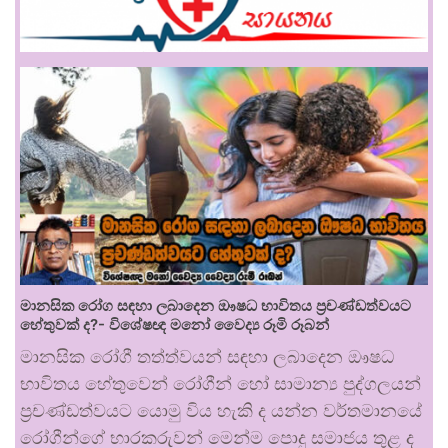
මානසික රෝග සඳහා ලබාදෙන ඖෂධ භාවිතය ප්‍රචණ්ඩත්වයට
හේතුවක් ද?- විශේෂඥ මනෝ වෛද්‍ය රූමි රූබන්
මානසික රෝගී තත්ත්වයන් සඳහා ලබාදෙන ඖෂධ
භාවිතය හේතුවෙන් රෝගීන් හෝ සාමාන්‍ය පුද්ගලයන්
ප්‍රචණ්ඩත්වයට යොමු විය හැකි ද යන්න වර්තමානයේ
රෝගීන්ගේ භාරකරුවන් මෙන්ම පොදු සමාජය තුළ ද