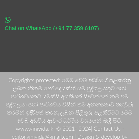
Chat on WhatsApp (+94 77 359 6107)
Copyrights protected: මෙම වෙබ් අඩවියේ පළකරනු
ලබන කිනම් හෝ දෙයකින් යම් පුද්ගලයකුට හෝ
පාර්ශවයකට යම්කිසි අගතියක් සිදුවන්නේ නම් එම
පුද්ගලයා හෝ පාර්ශවය විසින් තම අනන්‍යතාව තහවුරු
කරමින් ඉදිරිපත් කරනු ලබන පිළිතුරු පළකිරීමට මෙම
වෙබ් අඩවිය ආචාර ධර්මීය වශයෙන් බැඳී සිටී.
'www.vinivida.lk' © 2021- 2024| Contact Us -
editor.vinivida@gmail.com |
Design & develop by