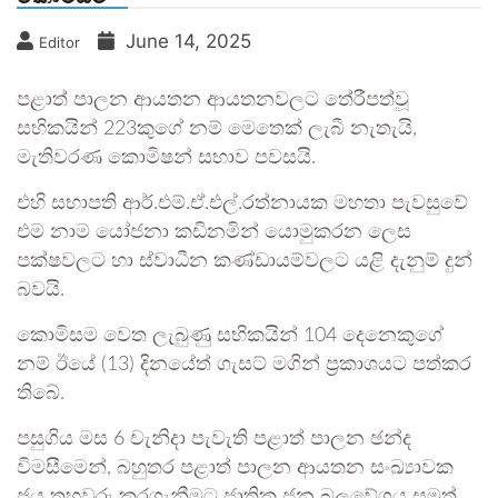
June 14, 2025
Editor
පළාත් පාලන ආයතන ආයතනවලට තේරීපත්වූ
සභිකයින් 223කුගේ නම් මෙතෙක් ලැබී නැතැයි,
මැතිවරණ කොමිෂන් සභාව පවසයි.
එහි සභාපති ආර්.එම්.ඒ.එල්.රත්නායක මහතා පැවසුවේ
එම නාම යෝජනා කඩිනමින් යොමුකරන ලෙස
පක්ෂවලට හා ස්වාධීන කණ්ඩායම්වලට යළි දැනුම් දුන්
බවයි.
කොමිසම වෙත ලැබුණු සභිකයින් 104 දෙනෙකුගේ
නම් ඊයේ (13) දිනයේත් ගැසට් මගින් ප්‍රකාශයට පත්කර
තිබේ.
පසුගිය මස 6 වැනිදා පැවැති පළාත් පාලන ඡන්ද
විමසීමෙන්, බහුතර පළාත් පාලන ආයතන සංඛ්‍යාවක
ජය තහවුරු කරගැනීමට ජාතික ජන බලවේගය සමත්