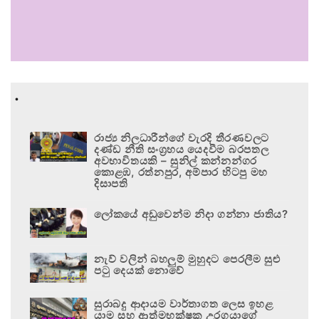
.
රාජ්‍ය නිලධාරීන්ගේ වැරදි තීරණවලට
දණ්ඩ නීති සංග්‍රහය යෙදවීම බරපතල
අවභාවිතයකි – සුනිල් කන්නන්ගර
කොළඹ, රත්නපුර, අම්පාර හිටපු මහ
දිසාපති
ලෝකයේ අඩුවෙන්ම නිදා ගන්නා ජාතිය?
නැව් වලින් බහලුම් මුහුදට පෙරලීම සුළු
පටු දෙයක් නොවේ
සුරාබදු ආදායම වාර්තාගත ලෙස ඉහළ
යාම සහ ආත්මභක්ෂක උරගයාගේ