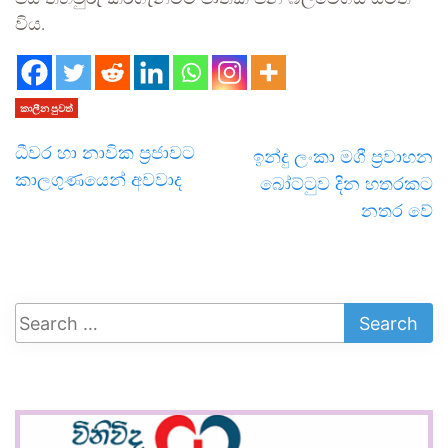
විය.
කාලීන පුවත්
ධීවර හා නාවික ප්‍රජාවට
ඉන්දු ලංකා මගී ප්‍රවාහන
කාලගුණයෙන් අවවාද
බෝට්ටුව දින හතරකට
නතර වේ