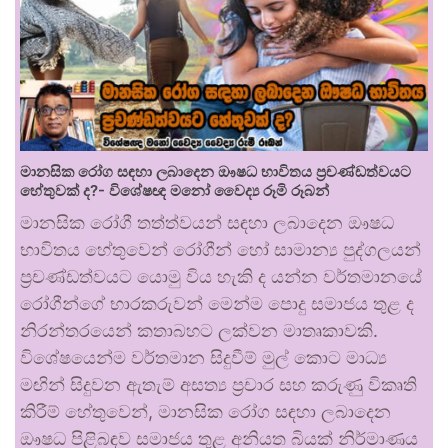
මානසික රෝග සඳහා ලබාදෙන ඖෂධ භාවිතය ප්‍රචණ්ඩත්වයට
හේතුවක් ද?- විශේෂඥ මනෝ වෛද්‍ය රූමි රූබන්
මානසික රෝගී තත්ත්වයන් සඳහා ලබාදෙන ඖෂධ
භාවිතය හේතුවෙන් රෝගීන් හෝ සාමාන්‍ය පුද්ගලයන්
ප්‍රචණ්ඩත්වයට යොමු විය හැකි ද යන්න වර්තමානයේ
රෝගීන්ගේ භාරකරුවන් මෙන්ම පොදු සමාජය තුළ ද
නිරන්තරයෙන් කතාබහට ලක්වන මාතෘකාවකි.
විශේෂයෙන්ම වර්තමාන සිදුවීම් මුල් කොට මාධ්‍ය
මඟින් සිදුවන ඇතැම් අසත්‍ය ප්‍රචාර සහ කරුණු විකෘති
කිරීම් හේතුවෙන්, මානසික රෝග සඳහා ලබාදෙන
ඖෂධ පිළිබඳව සමාජය තුළ අනියත බියක් නිර්මාණය