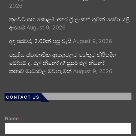
2026
කුවේට් සහ කොළඹ අතර ශ්‍රී ලංකන් ගුවන් සේවා යළි
ඇරඹේ
August 9, 2026
අද පස්වරු 2.00න් පසු වැසි
August 9, 2026
පසුගිය ස්වාභාවික ආපදාවලට හේතුව නිරිතදිග
මෝසම් ද, එල් නිනෝ ද? සුපර් එල් නිනෝ
කතාව මාධ්‍යවල මවාපෑමක්
August 9, 2026
CONTACT US
Name
*