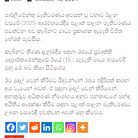
පාර්ලිමේන්තු මැතිවරණය අවසන් වූ වහාම ඊළඟ
වසරේ (2025) ආරම්භයේදීම පළාත් පාලන මැතිවරණය
පවත්වන බව කැබිනට් මාධ්‍ය ප්‍රකාශක ඇමැති විජිත
හේරත් පැවසීය.
කැබිනට් තීරණ දැනුම්දීම සඳහා රජයේ ප්‍රවෘත්ති
දෙපාර්තමේන්තුවේ ඊයේ (15 ) පැවැති මාධ්‍ය හමුවේදී
ඔහු මේ බව කියා සිටියේය.
ඊට මුදල් වෙන් කිරීමට සිදුවන්නේ රජය ඉදිරිපත් කරන
අය වැයෙන් බවත්, ඒ සඳහා මුදල් වෙන් කිරීමෙන්
අනතුරුව අධිකරණ නියෝගය අනුව ජනතාවගේ ඡන්ද
අයිතිය ආරක්ෂා කිරීම සඳහා පළාත් පාලන මැතිවරණය
ලබන වසරේදී පවත්වන බවත් ඔහු කීවේය.