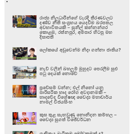
රාජ්‍ය නිලධාරීන්ගේ වැරදි තීරණවලට
දණ්ඩ නීති සංග්‍රහය යෙදවීම බරපතල
අවභාවිතයකි – සුනිල් කන්නන්ගර
කොළඹ, රත්නපුර, අම්පාර හිටපු මහ
දිසාපති
ලෝකයේ අඩුවෙන්ම නිදා ගන්නා ජාතිය?
නැව් වලින් බහලුම් මුහුදට පෙරලීම සුළු
පටු දෙයක් නොවේ
ප්‍රවේසම් වන්න; එල් නිනෝ යනු
පාරිසරික හෘද රෝග අවදානමකි –
හෘදවේද විශේෂඥ වෛද්‍ය මහාචාර්ය
නාමල් විජයසිංහ
කුස තුළ සැඟවුණු නොනිදන කම්හල –
වෛද්‍ය සුගත් විජේවර්ධන
ගණිතය බැරිකම මෝඩකමක් ද?