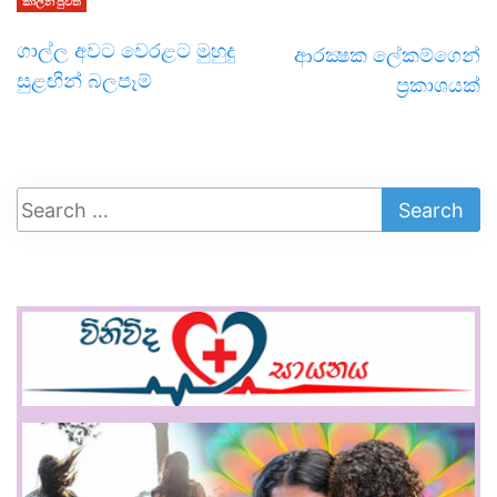
කාලීන පුවත්
ගාල්ල අවට වෙරළට මුහුදු
ආරක්‍ෂක ලේකම්ගෙන්
සුළඟින් බලපෑම්
ප්‍රකාශයක්