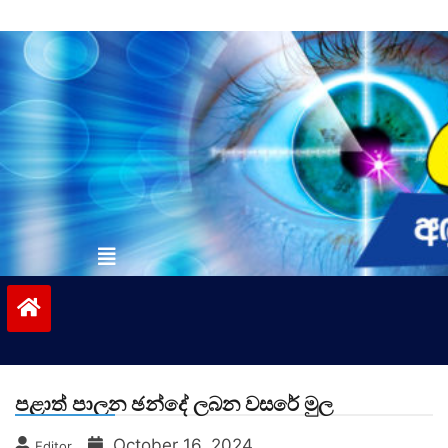
Skip
to
content
vinivida.lk
පළාත් පාලන ඡන්දේ ලබන වසරේ මුල
October 16, 2024
Editor