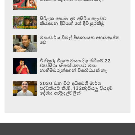
සිරිලක සොබා දම් අසිරිය ලොවට
කියාපාන දිවියන් ගේ දිවි සුරකිමු
මහාචාර්ය විමල් දිසානායක අභාවප්‍රාප්ත
වේ
විනිසුරු විශ්‍රාම වයස දිගු කිරීමේ 22
ව්‍යවස්ථා සංශෝධනයට මහා
නාහිමිවරුන්ගෙන් විරෝධයක් නෑ
2030 වන විට අධිවේගී මාර්ග
පද්ධතියට කි.මී. 132ක්;සියලු වියදම්
දේශීය අරමුදල්වලින්