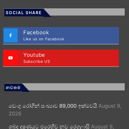
SOCIAL SHARE
Facebook
Like us on Facebook
Youtube
Subscribe US
නවතම
ඩෙංගු රෝගීන් සංඛ්‍යාව 89,000 ඉක්මවයි
August 9,
2026
ශබ්ද දූෂණයට එරෙහිව නව රෙගුලාසි
August 9,