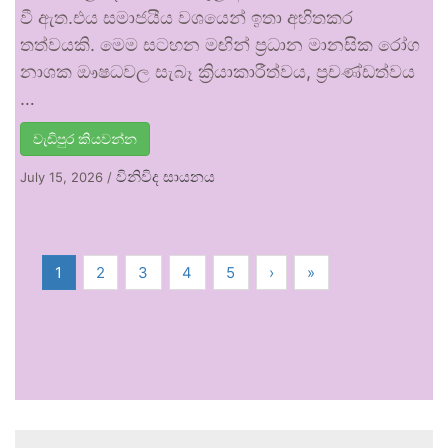
වී ඇත.එය සමාජයීය වශයෙන් ඉතා අහිතකර
තත්වයකි. මෙම සටහන මඟින් ප්‍රධාන මානසික රෝග
නාශක ඖෂධවල සැබෑ ක්‍රියාකාරීත්වය, ප්‍රචණ්ඩත්වය
…
වැඩිපුර කියවන්න
විනිවිද සායනය
July 15, 2026
/
1
2
3
4
5
›
»
.