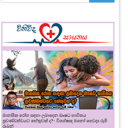
මානසික රෝග සඳහා ලබාදෙන ඖෂධ භාවිතය
ප්‍රචණ්ඩත්වයට හේතුවක් ද?- විශේෂඥ මනෝ වෛද්‍ය රූමි
රූබන්