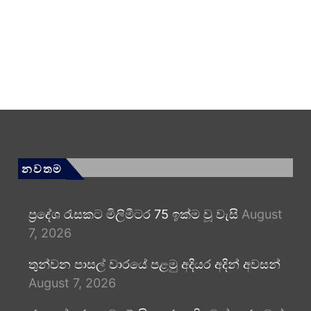
නවතම
ප්‍රදේශ රැසකට මිලිමීටර 75 ඉක්ම වූ වැසි
August
7, 2026
තුන්වන පාසල් වාරයේ පළමු අදියර අදින් අවසන්
August 7, 2026