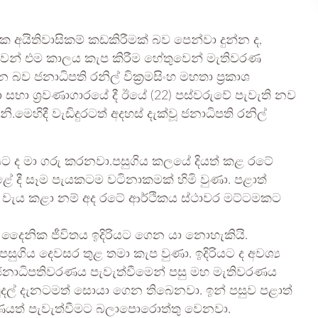
අයිතිවාසිකම් කඩකිරීමක් බව පෙන්වා දුන්න ද,
ුවෙන් එම කාලය කැප කිරීම හේතුවෙන් මැතිවරණ
ව ජනාධිපති රනිල් වික්‍රමසිංහ මහතා ප්‍රකාශ
ා ශ්‍රවණාගාරයේ දී ඊයේ (22) පස්වරුවේ පැවැති නව
හිදී වැඩිදුරටත් අදහස් දැක්වූ ජනාධිපති රනිල්
යට ද මා ගරු කරනවා.පසුගිය කලයේ දියත් කළ රටේ
 දී සෑම පැයකටම වටිනාකමක් හිමි වුණා. පළාත්
වැය කළා නම් අද රටේ ආර්ථිකය ස්ථාවර මට්ටමකට
ෛනික ජීවිතය ඉදිරියට ගෙන යා නොහැකියි.
සුගිය දෙවසර තුළ තමා කැප වුණා. ඉදිරියට ද අවශ්‍ය
නාධිපතිවරණය පැවැත්වීමෙන් පසු මහ මැතිවරණය
මුදල් දැනටමත් සොයා ගෙන තිබෙනවා. ඉන් පසුව පළාත්
ණයත් පැවැත්වීමට බලාපොරොත්තු වෙනවා.