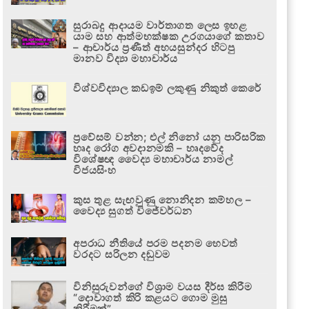
සුරාබදු ආදායම වාර්තාගත ලෙස ඉහළ
යාම සහ ආත්මභක්ෂක උරගයාගේ කතාව
– ආචාර්ය ප්‍රණීත් අභයසුන්දර හිටපු
මානව විද්‍යා මහාචාර්ය
විශ්වවිද්‍යාල කඩඉම් ලකුණු නිකුත් කෙරේ
ප්‍රවේසම් වන්න; එල් නිනෝ යනු පාරිසරික
හෘද රෝග අවදානමකි – හෘදවේද
විශේෂඥ වෛද්‍ය මහාචාර්ය නාමල්
විජයසිංහ
කුස තුළ සැඟවුණු නොනිදන කම්හල –
වෛද්‍ය සුගත් විජේවර්ධන
අපරාධ නීතියේ පරම පදනම හෙවත්
වරදට සරිලන දඬුවම
විනිසුරුවන්ගේ විශ්‍රාම වයස දීර්ඝ කිරීම
“දොවාගත් කිරි කළයට ගොම මුසු
කිරීමක්”