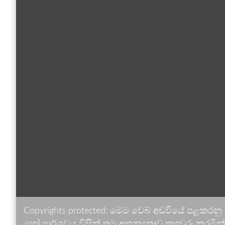
Copyrights protected: මෙම වෙබ් අඩවියේ පළකරනු
හෝ පාර්ශවය විසින් තම අනන්‍යතාව තහවුරු කරමින් ඉ