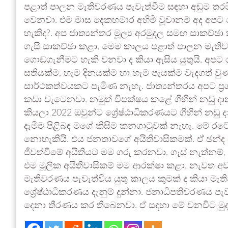
පළාත් පාලන මැතිවරණය පැවැත්වීම සඳහා අඩුම තරම
වෙනවා. එම මාස දෙකහමාර අහිමි වූවානම් අද අපට 
හැකිද?. අප ජාත්‍යන්තර මූල්‍ය අරමුදල සමඟ සාක
ගැසී සාකච්ඡා කළා. මෙම කාලය පළාත් පාලන මැත
ගොඩගැනීමට හැකි වනවා ද කියා ඇසිය යුතුයි. අපට
සතියක්ම, හැම දිනයක්ම හා හැම පැයක්ම වැදගත් ව
සාර්ථකත්වයකට පැමිණ නැහැ. ජාත්‍යන්තරය අපට ප
කඩා වැටෙනවා. නමුත් විපක්ෂය කළේ ගිහින් නඩු ද
කියලා 2022 ඔවුන්ට ශ්‍රේෂ්ඨාධිකරණයට ගිහින් නඩු
දැමීම පිළිබඳ මගේ කිසිම කනගාටුවක් නැහැ. මේ 
නොහැකියි. එය ජනතාවගේ අයිතිවාසිකමක්. ඒ ඡන්
ජීවත්වීමේ අයිතියට මම ගරු කරනවා. ගෑස් නැත්නම
එම මූලික අයිතිවාසිකම් මම ආරක්ෂා කළා. නැවත අව
මැතිවරණය පැවැත්විය යුතු කාලය කුමක් ද කියා 
ශ්‍රේෂ්ඨාධිකරණය දැනුම් දුන්නා. ජනාධිපතිවරණය ප
දෙනා තීරණය කර තිබෙනවා. ඒ සඳහා මේ වනවිට මු