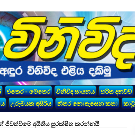
්
එතෙර - මෙතෙර
විනිවිද සායනය
හරිත දනව්ව
කය
උරුමයක අසිරිය
නිතර නොඇසෙන කතා
කාටූ
ීවත්වීමේ අයිතිය සුරක්ෂිත කරන්නයි