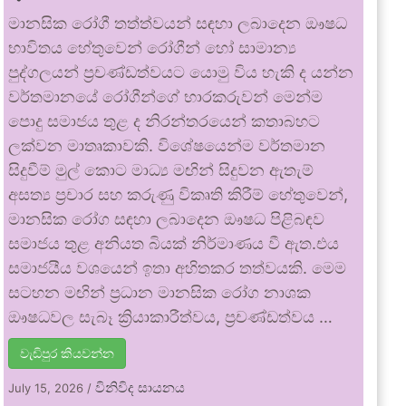
මානසික රෝගී තත්ත්වයන් සඳහා ලබාදෙන ඖෂධ
භාවිතය හේතුවෙන් රෝගීන් හෝ සාමාන්‍ය
පුද්ගලයන් ප්‍රචණ්ඩත්වයට යොමු විය හැකි ද යන්න
වර්තමානයේ රෝගීන්ගේ භාරකරුවන් මෙන්ම
පොදු සමාජය තුළ ද නිරන්තරයෙන් කතාබහට
ලක්වන මාතෘකාවකි. විශේෂයෙන්ම වර්තමාන
සිදුවීම් මුල් කොට මාධ්‍ය මඟින් සිදුවන ඇතැම්
අසත්‍ය ප්‍රචාර සහ කරුණු විකෘති කිරීම් හේතුවෙන්,
මානසික රෝග සඳහා ලබාදෙන ඖෂධ පිළිබඳව
සමාජය තුළ අනියත බියක් නිර්මාණය වී ඇත.එය
සමාජයීය වශයෙන් ඉතා අහිතකර තත්වයකි. මෙම
සටහන මඟින් ප්‍රධාන මානසික රෝග නාශක
ඖෂධවල සැබෑ ක්‍රියාකාරීත්වය, ප්‍රචණ්ඩත්වය …
වැඩිපුර කියවන්න
විනිවිද සායනය
July 15, 2026
/