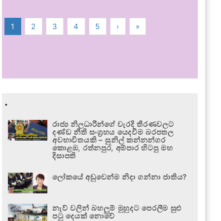
1
2
3
4
5
›
»
.
රාජ්‍ය නිලධාරීන්ගේ වැරදි තීරණවලට
දණ්ඩ නීති සංග්‍රහය යෙදවීම බරපතල
අවභාවිතයකි – සුනිල් කන්නන්ගර
කොළඹ, රත්නපුර, අම්පාර හිටපු මහ
දිසාපති
ලෝකයේ අඩුවෙන්ම නිදා ගන්නා ජාතිය?
නැව් වලින් බහලුම් මුහුදට පෙරලීම සුළු
පටු දෙයක් නොවේ