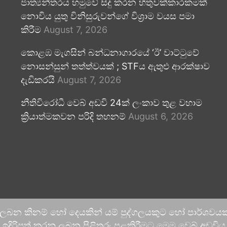
ජාත්‍යන්තරය හමුවේ සිදු කරන හිතුවක්කාරකමක්
නොවිය යුතු විනිසුරුවන්ගේ විශ්‍රාම වයස පමා
කිරීම
August 7, 2026
කොළඹ මැගසින් බන්ධනාගාරයේ ‘ඊ’ වාට්ටුවේ
නොසන්සුන් තත්ත්වයක් ; STFය ඇතුළු ආරක්ෂාව
දැඩිකරයි
August 7, 2026
නීතිවිරෝධී වෙබ් අඩවි 24ක් ලංකාව තුළ වහාම
ක්‍රියාත්මකවන පරිදි තහනම්
August 6, 2026
 ලබන කිනම් හෝ දෙයකින් යම් පුද්ගලයකුට හෝ පාර්ශවයකට
දිරිපත් කරනු ලබන පිළිතුරු පළකිරීමට මෙම වෙබ් අඩවිය ආච