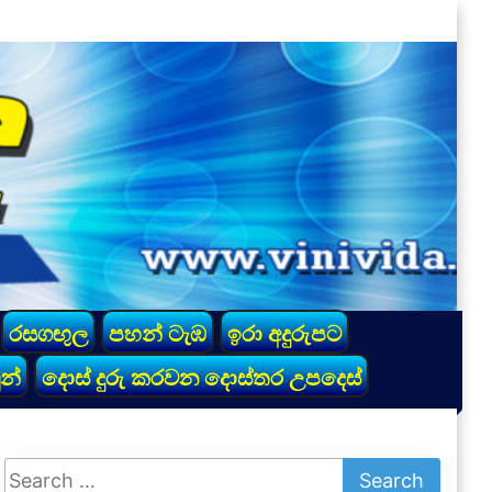
රසගඟුල
පහන් ටැඹ
ඉරා අදුරුපට
න්
දොස් දුරු කරවන දොස්තර උපදෙස්