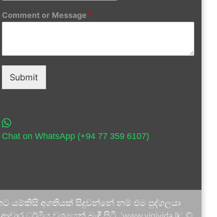
Comment or Message
*
Submit
Chat on WhatsApp (+94 77 359 6107)
 යම්කිසි අගතියක් සිදුවන්නේ නම් එම පුද්ගලයා
ාර ධර්මීය වශයෙන් බැඳී සිටී. 'www.vinivida.lk' ©