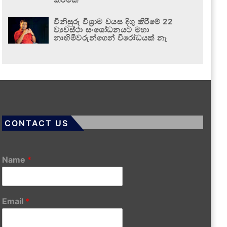
විනිසුරු විශ්‍රාම වයස දිගු කිරීමේ 22
ව්‍යවස්ථා සංශෝධනයට මහා
නාහිමිවරුන්ගෙන් විරෝධයක් නෑ
CONTACT US
Name
*
Email
*