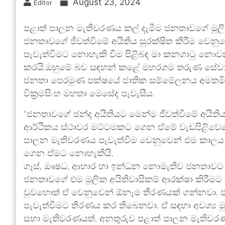
August 23, 2024
Editor
පළාත් පාලන මැතිවරණය කල් දැමීම ජනතාවගේ මූලික 
ජනතාවගේ ජීවත්වීමේ අයිතිය සුරක්ෂිත කිරීම වෙන
පැවැත්වීමට නොහැකි වීම පිළිබඳ මා කනගාටු නොවන බ
කරයි.ඔහුමේ බව සඳහන් කළේ මහරගම තරුණ සේවා සභ
ජනතා පෙරමුණ පක්ෂයේ ජාතික සම්මේලනය අමතමිනි.මෙ
වික්‍රමසිංහ මහතා මෙසේද පැවැසීය.
“ජනතාවගේ ඡන්ද අයිතියට මෙන්ම ජීවත්වීමේ අයිති
ආර්ථිකය ස්ථාවර මට්ටමකට ගෙන ඒමේ වැඩපිළිවෙළේ
පාලන මැතිවරණය පැවැත්වීම වෙනුවෙන් එම කාලය 
ගෙන ඒමට නොහැකියි.
ගෑස්, ඖෂධ, ආහාර හා ඉන්ධන නොමැතිව ජනතාවට ද
ජනතාවගේ එම මූලික අයිතිවාසිකම් ආරක්ෂා කිරීමට ප
වුවහොත් ඒ වෙනුවෙන් ඕනෑම තීරණයක් ගන්නවා. ජ
පැවැත්වීමට තීරණය කර තිබෙනවා. ඒ සඳහා අවශ්‍ය 
සභා මැතිවරණයත්, අනතුරුව පළාත් පාලන මැතිවර