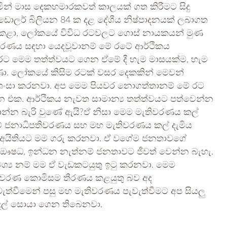
ින් මාස දෙකහමාරකවත් කාලයක් ගත කිරීමට සිදු
ඩොලර් බිලියන 84 ක දළ දේශීය නිෂ්පාදනයක් ලබාගත
ච්ඡා කළා, ලෝකයේ විවිධ රටවලට ගොස් නායකයන් මුණ
ිවරණය සඳහා යෙදවූවානම් මේ රටේ ආර්ථිකය
 රට මෙම තත්ත්වයට ගෙන ඒමේ දී හැම මාසයක්ම, හැම
ුණා. ලෝකයේ කිසිම රටක් වසර දෙකකින් මෙවන්
්‍රශංසා කරනවා. අප මෙම පියවර නොගත්තානම් මේ රට
ාන එක. ආර්ථිකය නැවත සාමාන්‍ය තත්ත්වයට පත්වෙන්න
 දාන්න බැරි වුණේ ඇයි?ඒ නිසා මෙම මැතිවරණය කල්
රටේ ජනාධිපතිවරණය සහ මහ මැතිවරණය කල් දැමිය
ද අයිතියට මම ගරු කරනවා. ඒ වගේම ජනතාවගේ
්, ඖෂධ, ඉන්ධන නැත්නම් ජනතාවට ජීවත් වෙන්න බැහැ.
ශ්‍ය නම් මම ඒ වැඩකටයුතු ඉටු කරනවා. මෙම
මැතිවරණ කොමිසම තීරණය කළයුතු බව අද
ැවැත්වීමෙන් පසු මහ මැතිවරණය පැවැත්වීමට අප සියලු
දල් සොයා ගෙන තිබෙනවා.