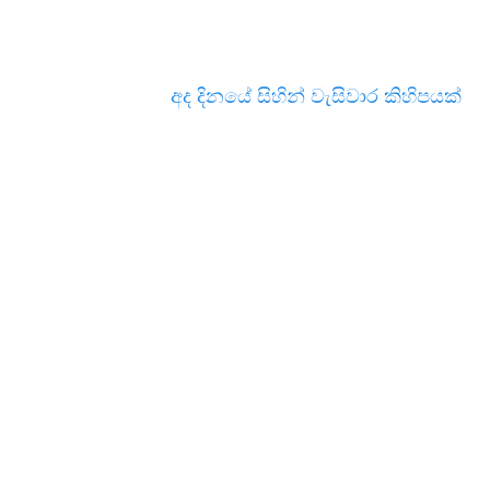
අද දිනයේ සිහින් වැසිවාර කිහිපයක්