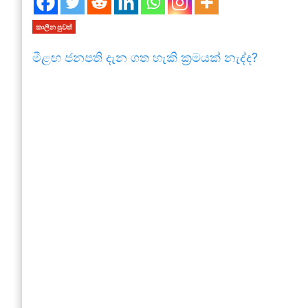
කාලීන පුවත්
මීළඟ ජනපති දැන ගත හැකි ක්‍රමයක් නැද්ද?